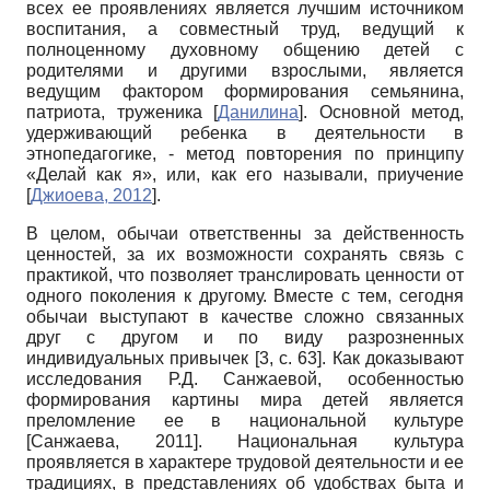
всех ее проявлениях является лучшим источником
воспитания, а совместный труд, ведущий к
полноценному духовному общению детей с
родителями и другими взрослыми, является
ведущим фактором формирования семьянина,
патриота, труженика
[
Данилина
]
. Основной метод,
удерживающий ребенка в деятельности в
этнопедагогике, - метод повторения по принципу
«Делай как я», или, как его называли, приучение
[
Джиоева, 2012
]
.
В целом, обычаи ответственны за действенность
ценностей, за их возможности сохранять связь с
практикой, что позволяет транслировать ценности от
одного поколения к другому. Вместе с тем, сегодня
обычаи выступают в качестве сложно связанных
друг с другом и по виду разрозненных
индивидуальных привычек [3,
c
. 63]. Как доказывают
исследования Р.Д. Санжаевой, особенностью
формирования картины мира детей является
преломление ее в национальной культуре
[
Санжаева, 2011
]
. Национальная культура
проявляется в характере трудовой деятельности и ее
традициях, в представлениях об удобствах быта и