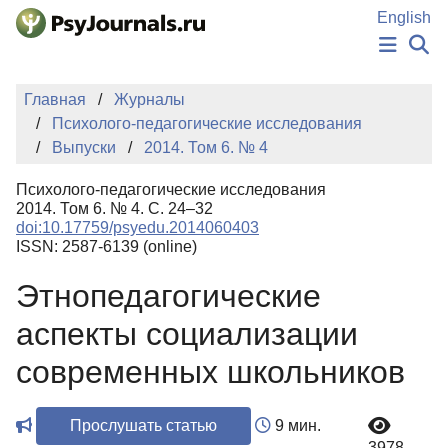
Перейти к основному содержанию
English
НОВОСТИ
Главная
Журналы
ИЗДАНИЯ
Психолого-педагогические исследования
АВТОРЫ
Выпуски
2014. Том 6. № 4
ПОДАТЬ РУКОПИСЬ
БАЗА ЗНАНИЙ
Психолого-педагогические исследования
КЛЮЧЕВЫЕ СЛОВА
2014. Том 6. № 4. С. 24–32
Регистрация
Вход
doi:10.17759/psyedu.2014060403
ISSN: 2587-6139 (online)
Этнопедагогические
аспекты социализации
современных школьников
Прослушать статью
9 мин.
3978