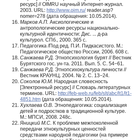
ресурс] // OIMRU научный Интернет-журнал.
2003. URL:
http://www.oim.ru/
reader.asp?
nomer=278 (дата обращения: 10.05.2014).
Марков А.П.
Аксиологические и
антропологические ресурсы национально-
культурной идентичности: Дис. ... д-ра
культурол. СПб., 2000. 365 с.
Педагогика /Под ред. П.И. Пидкасистого. М.:
Педагогическое общество России, 2006. 608 с.
Санжаева Р.Д.
Этнопсихология бурят // Вестник
Бурятского гос. ун-та. 2011. Вып. 5. С. 54−61.
Санжаева Р.Д.
Этнопсихокультура личности //
Вестник КРАУНЦ. 2004. № 2. С. 13−24.
Соколов Ю.М.
Народная словесность
[Электронный ресурс] // Словарь литературных
терминов. URL:
http://feb-web.ru/feb/slt/abc/lt1/lt1-
4851.htm
(дата обращения: 10.05.2014).
Хухлаева О.В.
Этнопедагогика: социализация
детей и подростков в традиционной культуре.
М.: МПСИ, 2008. 248с.
Яницкий М.С.
К проблеме межпоколенной
передачи этнокультурных ценностей
средствами народной педагогики (на примере