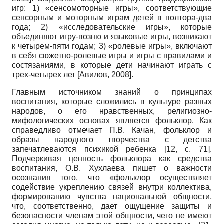
игр: 1) «сенсомоторные игры», соответствующие
сенсорным и моторным играм детей в полтора-два
года; 2) «исследовательские игры», которые
объединяют игру-возню и языковые игры, возникают
к четырем-пяти годам; 3) «ролевые игры», включают
в себя сюжетно-ролевые игры и игры с правилами и
состязаниями, в которые дети начинают играть с
трех-четырех лет
[
Авилов, 2008
]
.
Главным источником знаний о принципах
воспитания, которые сложились в культуре разных
народов, о его нравственных, религиозно-
мифологических основах является фольклор. Как
справедливо отмечает П.В. Качан, фольклор и
образы народного творчества с детства
запечатлеваются психикой ребенка [12,
c
. 71].
Подчеркивая ценность фольклора как средства
воспитания, О.В. Хухлаева пишет о важности
осознания того, что «фольклор осуществляет
содействие укреплению связей внутри коллектива,
формированию чувства национальной общности,
что, соответственно, дает ощущение защиты и
безопасности членам этой общности, чего не имеют