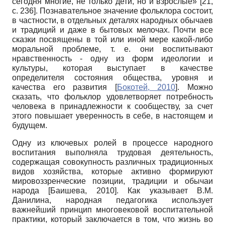
сегодня многие, не только дети, но и взрослые» [21,
c
. 236]. Познавательное значение фольклора состоит,
в частности, в отдельных деталях народных обычаев
и традиций и даже в бытовых мелочах. Почти все
сказки посвящены в той или иной мере какой-либо
моральной проблеме, т. е. они воспитывают
нравственность - одну из форм идеологии и
культуры, которая выступает в качестве
определителя состояния общества, уровня и
качества его развития
[
Бокотей, 2010
]
. Можно
сказать, что фольклор удовлетворяет потребность
человека в принадлежности к сообществу, за счет
этого повышает уверенность в себе, в настоящем и
будущем.
Одну из ключевых ролей в процессе народного
воспитания выполняла трудовая деятельность,
содержащая совокупность различных традиционных
видов хозяйства, которые активно формируют
мировоззренческие позиции, традиции и обычаи
народа
[
Баишева, 2010
]
. Как указывает В.М.
Данилина, народная педагогика использует
важнейший принцип многовековой воспитательной
практики, который заключается в том, что жизнь во