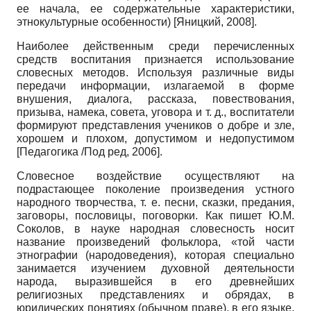
ее начала, ее содержательные характеристики,
этнокультурные особенности)
[
Яницкий, 2008
]
.
Наиболее действенным среди перечисленных
средств воспитания признается использование
словесных методов. Используя различные виды
передачи информации, излагаемой в форме
внушения, диалога, рассказа, повествования,
призыва, намека, совета, уговора и т. д., воспитатели
формируют представления учеников о добре и зле,
хорошем и плохом, допустимом и недопустимом
[
Педагогика /Под ред, 2006
]
.
Словесное воздействие осуществляют на
подрастающее поколение произведения устного
народного творчества, т. е. песни, сказки, предания,
заговоры, пословицы, поговорки. Как пишет Ю.М.
Соколов, в науке народная словесность носит
название произведений фольклора, «той части
этнографии (народоведения), которая специально
занимается изучением духовной деятельности
народа, выразившейся в его древнейших
религиозных представлениях и обрядах, в
юридических понятиях (обычном праве), в его языке,