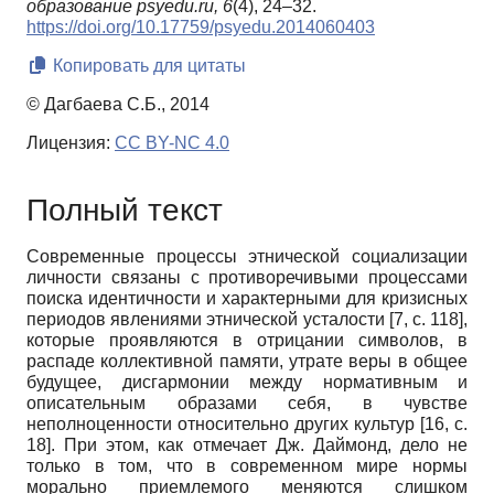
образование psyedu.ru,
6
(4), 24–32.
https://doi.org/10.17759/psyedu.2014060403
Копировать для цитаты
© Дагбаева С.Б., 2014
Лицензия:
CC BY-NC 4.0
Полный текст
Современные процессы этнической социализации
личности связаны с противоречивыми процессами
поиска идентичности и характерными для кризисных
периодов явлениями этнической усталости [7,
c
. 118],
которые проявляются в отрицании символов, в
распаде коллективной памяти, утрате веры в общее
будущее, дисгармонии между нормативным и
описательным образами себя, в чувстве
неполноценности относительно других культур [16,
c
.
18]. При этом, как отмечает Дж. Даймонд, дело не
только в том, что в современном мире нормы
морально приемлемого меняются слишком