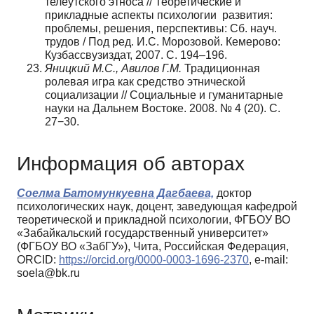
телеутского этноса // Теоретические и
прикладные аспекты психологии развития:
проблемы, решения, перспективы: Сб. науч.
трудов / Под ред. И.С. Морозовой. Кемерово:
Кузбассвузиздат, 2007. С. 194–196.
Яницкий М.С., Авилов Г.М.
Традиционная
ролевая игра как средство этнической
социализации // Социальные и гуманитарные
науки на Дальнем Востоке. 2008. № 4 (20). С.
27−30.
Информация об авторах
Соелма Батомункуевна Дагбаева,
доктор
психологических наук, доцент, заведующая кафедрой
теоретической и прикладной психологии, ФГБОУ ВО
«Забайкальский государственный университет»
(ФГБОУ ВО «ЗабГУ»), Чита, Российская Федерация,
ORCID:
https://orcid.org/0000-0003-1696-2370
, e-mail:
soela@bk.ru