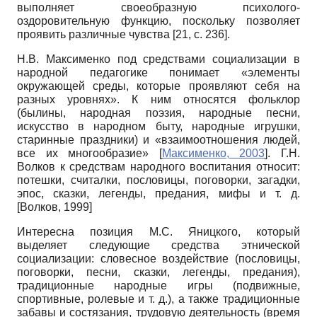
выполняет своеобразную психолого­
оздоровительную функцию, поскольку позволяет
проявить различные чувства [21,
c.
236].
Н.В. Максименко под средствами социализации в
народной педагогике понимает «элементы
окружающей среды, которые проявляют себя на
разных уровнях». К ним относятся фольклор
(былины, народная поэзия, народные песни,
искусство в народном быту, народные игрушки,
старинные праздники) и «взаимоотношения людей,
все их многообразие»
[
Максименко, 2003
]
. Г.Н.
Волков к средствам народного воспитания относит:
потешки, считалки, пословицы, поговорки, загадки,
эпос, сказки, легенды, предания, мифы и т. д.
[
Волков, 1999
]
Интересна позиция М.С. Яницкого, который
выделяет следующие средства этнической
социализации: словесное воздействие (пословицы,
поговорки, песни, сказки, легенды, предания),
традиционные народные игры (подвижные,
спортивные, ролевые и т. д.), а также традиционные
забавы и состязания, трудовую деятельность (время