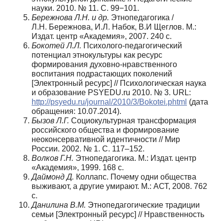
науки. 2010. № 11. С. 99−101.
Бережнова Л.Н. и др.
Этнопедагогика /
Л.Н. Бережнова, И.Л. Набок, В.И Щеглов. М.:
Издат. центр «Академия», 2007. 240 с.
Бокотей Л.Л.
Психолого-педагогический
потенциал этнокультуры как ресурс
формирования духовно-нравственного
воспитания подрастающих поколений
[Электронный ресурс] // Психологическая наука
и образование PSYEDU.ru 2010. № 3. URL:
http://psyedu.ru/journal/2010/3/Bokotei.phtml
(дата
обращения: 10.07.2014).
Бызов Л.Г.
Социокультурная трансформация
российского общества и формирование
неоконсервативной идентичности // Мир
России. 2002. № 1. С. 117–152.
Волков Г.Н.
Этнопедагогика. М.: Издат. центр
«Академия», 1999. 168 с.
Даймонд Д.
Коллапс. Почему одни общества
выживают, а другие умирают. М.: АСТ, 2008. 762
с.
Данилина В.М.
Этнопедагогические традиции
семьи [Электронный ресурс] // Нравственность