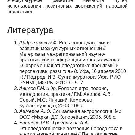
этнокультурное развитие личности путем
использования позитивных достижений народной
педагогики.
Литература
Абдрахимов Э.Ф.
Роль этнопедагогики в
развитии межкультурных отношений //
Материалы межрегиональной научно-
практической конференции молодых ученых
«Современная этнопедагогика: проблемы и
перспективы развития» (г. Уфа, 16 апреля 2010
г.) / Под ред. И.З. Султанмуратова. Уфа: РИО
РУНМЦ МО РБ, 2010. С. 5−7.
Авилов Г.М. и др.
Ролевая игра: теория,
методология, практика / Г.М. Авилов, А.В.
Серый, М.С. Яницкий. Кемерово:
Кузбассвузиздат, 2008. 108 с.
Ашкеров А.Ю.
Социальная антропология. М.:
ООО «Маркет ДС Копорейшн», 2005. 608 с.
Баишева М.И., Григорьева А.А.
Этнопедагогические воззрения народа саха в
этнокультурной динамике // Педагогические