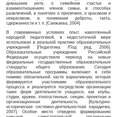
домашнем уюте, о семейном счастье и
взаимоотношениях членов семьи, в способах
развлечений, в понятиях о приличиях, о красивом и
некрасивом, в понимании доброты, такта,
сдержанности и т. п.
[
Санжаева, 2004
]
В современных условиях опыт, накопленный
народной педагогикой, в недостаточной мере
использован в реальной практике образовательных
учреждений
[
Педагогика /Под ред, 2006
]
.
Образовательные учреждения Российской
Федерации осуществили переход на новые
федеральные государственные образовательные
стандарты общего образования. Сегодня
образовательные программы включают в себя
помимо обязательной части вариативную, которая
формируется участниками образовательного
процесса и реализуется посредством организации
таких форм деятельности учащихся, как клубы,
студии, кружки, этногостинные, секции, проектная и
организационная деятельность
[
Культурно-
историческая системно-деятельностная парадигма,
2007
]
. Особое место отведено формированию
навыков самостоятельной организации