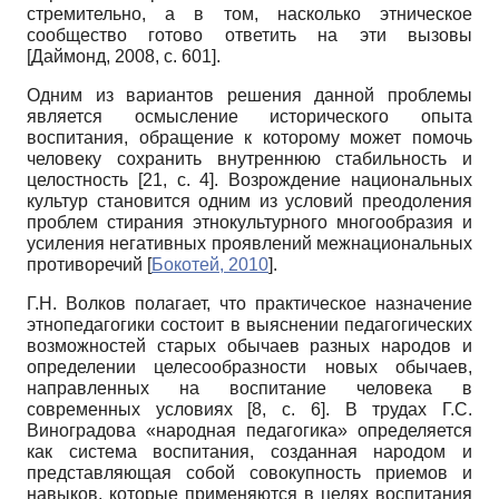
стремительно, а в том, насколько этническое
сообщество готово ответить на эти вызовы
[
Даймонд, 2008
, c. 601]
.
Одним из вариантов решения данной проблемы
является осмысление исторического опыта
воспитания, обращение к которому может помочь
человеку сохранить внутреннюю стабильность и
целостность [21,
c.
4]. Возрождение национальных
культур становится одним из условий преодоления
проблем стирания этнокультурного многообразия и
усиления негативных проявлений межнациональных
противоречий
[
Бокотей, 2010
]
.
Г.Н. Волков полагает, что практическое назначение
этнопедагогики состоит в выяснении педагогических
возможностей старых обычаев разных народов и
определении целесообразности новых обычаев,
направленных на воспитание человека в
современных условиях [8,
c
. 6]. В трудах Г.С.
Виноградова «народная педагогика» определяется
как система воспитания, созданная народом и
представляющая собой совокупность приемов и
навыков, которые применяются в целях воспитания