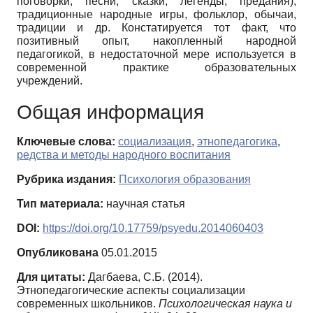
поговорки, песни, сказки, легенды, предания),
традиционные народные игры, фольклор, обычаи,
традиции и др. Констатируется тот факт, что
позитивный опыт, накопленный народной
педагогикой, в недостаточной мере используется в
современной практике образовательных
учреждений.
Общая информация
Ключевые слова:
социализация
,
этнопедагогика
,
редства и методы народного воспитания
Рубрика издания:
Психология образования
Тип материала:
научная статья
DOI:
https://doi.org/10.17759/psyedu.2014060403
Опубликована
05.01.2015
Для цитаты:
Дагбаева, С.Б. (2014).
Этнопедагогические аспекты социализации
современных школьников.
Психологическая наука и