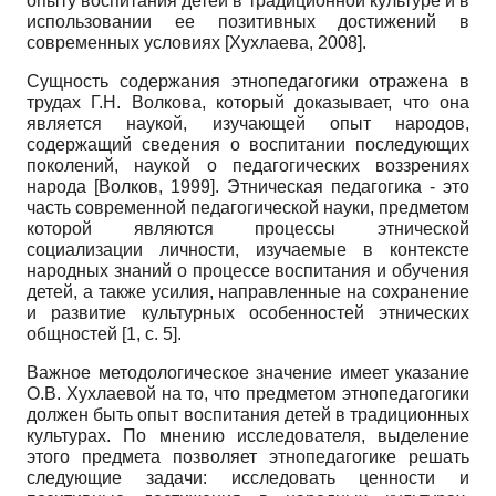
опыту воспитания детей в традиционной культуре и в
использовании ее позитивных достижений в
современных условиях
[
Хухлаева, 2008
]
.
Сущность содержания этнопедагогики отражена в
трудах Г.Н. Волкова, который доказывает, что она
является наукой, изучающей опыт народов,
содержащий сведения о воспитании последующих
поколений, наукой о педагогических воззрениях
народа
[
Волков, 1999
]
. Этническая педагогика - это
часть современной педагогической науки, предметом
которой являются процессы этнической
социализации личности, изучаемые в контексте
народных знаний о процессе воспитания и обучения
детей, а также усилия, направленные на сохранение
и развитие культурных особенностей этнических
общностей [1,
c
. 5].
Важное методологическое значение имеет указание
О.В. Хухлаевой на то, что предметом этнопедагогики
должен быть опыт воспитания детей в традиционных
культурах. По мнению исследователя, выделение
этого предмета позволяет этнопедагогике решать
следующие задачи: исследовать ценности и