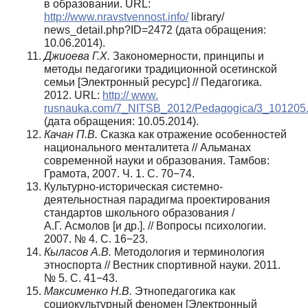
в образовании. URL:
http://www.nravstvennost.info/
library/
news_detail.php?ID=2472 (дата обращения:
10.06.2014).
Джиоева Г.Х.
Закономерности, принципы и
методы педагогики традиционной осетинской
семьи [Электронный ресурс] // Педагогика.
2012. URL:
http:// www.
rusnauka.com/7_NITSB_2012/Pedagogica/3_101205.
(дата обращения: 10.05.2014).
Качан П.В.
Сказка как отражение особенностей
национального менталитета // Альманах
современной науки и образования. Тамбов:
Грамота, 2007. Ч. 1. С. 70−74.
Культурно-историческая системно-
деятельностная парадигма проектирования
стандартов школьного образования /
А.Г. Асмолов [и др.]. // Вопросы психологии.
2007. № 4. С. 16−23.
Кыласов А.В.
Методология и терминология
этноспорта // Вестник спортивной науки. 2011.
№ 5. С. 41−43.
Максименко Н.В.
Этнопедагогика как
социокультурный феномен [Электронный