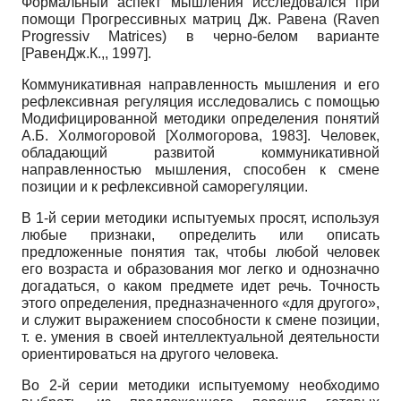
Формальный аспект мышления исследовался при
помощи Прогрессивных матриц Дж. Равена
(Raven
Progressiv Matrices)
в черно-белом варианте
[
РавенДж.К.,, 1997
]
.
Коммуникативная направленность мышления и его
рефлексивная регуляция исследовались с помощью
Модифицированной методики определения понятий
А.Б. Холмогоровой
[
Холмогорова, 1983
]
. Человек,
обладающий развитой коммуникативной
направленностью мышления, способен к смене
позиции и к рефлексивной саморегуляции.
В 1-й серии методики испытуемых просят, используя
любые признаки, определить или описать
предложенные понятия так, чтобы любой человек
его возраста и образования мог легко и однозначно
догадаться, о каком предмете идет речь. Точность
этого определения, предназначенного «для другого»,
и служит выражением способности к смене позиции,
т. е. умения в своей интеллектуальной деятельности
ориентироваться на другого человека.
Во 2-й серии методики испытуемому необходимо