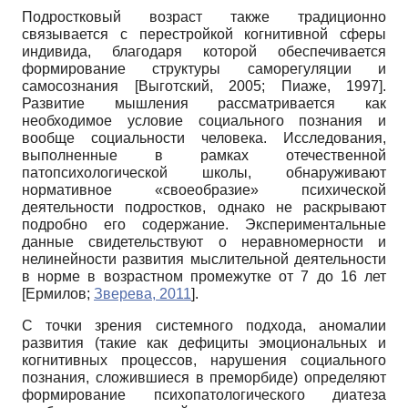
Подростковый возраст также традиционно
связывается с перестройкой когнитивной сферы
индивида, благодаря которой обеспечивается
формирование структуры саморегуляции и
самосознания
[
Выготский, 2005
;
Пиаже, 1997
]
.
Развитие мышления рассматривается как
необходимое условие социального познания и
вообще социальности человека. Исследования,
выполненные в рамках отечественной
патопсихологической школы, обнаруживают
нормативное «своеобразие» психической
деятельности подростков, однако не раскрывают
подробно его содержание. Экспериментальные
данные свидетельствуют о неравномерности и
нелинейности развития мыслительной деятельности
в норме в возрастном промежутке от 7 до 16 лет
[
Ермилов
;
Зверева, 2011
]
.
С точки зрения системного подхода, аномалии
развития (такие как дефициты эмоциональных и
когнитивных процессов, нарушения социального
познания, сложившиеся в преморбиде) определяют
формирование психопатологического диатеза