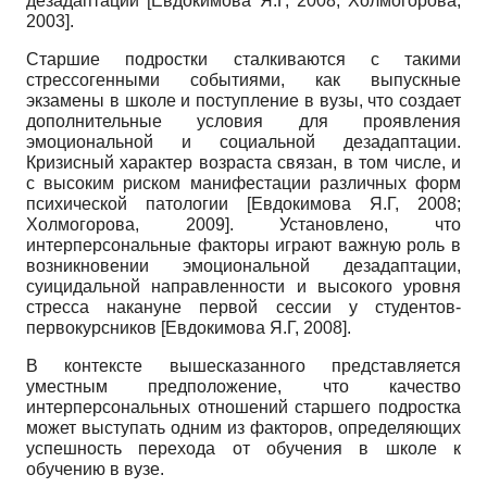
дезадаптации
[
Евдокимова Я.Г, 2008
;
Холмогорова,
2003
]
.
Старшие подростки сталкиваются с такими
стрессогенными событиями, как выпускные
экзамены в школе и поступление в вузы, что создает
дополнительные условия для проявления
эмоциональной и социальной дезадаптации.
Кризисный характер возраста связан, в том числе, и
с высоким риском манифестации различных форм
психической патологии
[
Евдокимова Я.Г, 2008
;
Холмогорова, 2009
]
. Установлено, что
интерперсональные факторы играют важную роль в
возникновении эмоциональной дезадаптации,
суицидальной направленности и высокого уровня
стресса накануне первой сессии у студентов-
первокурсников
[
Евдокимова Я.Г, 2008
]
.
В контексте вышесказанного представляется
уместным предположение, что качество
интерперсональных отношений старшего подростка
может выступать одним из факторов, определяющих
успешность перехода от обучения в школе к
обучению в вузе.