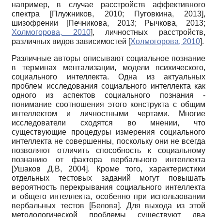
например, в случае расстройств аффективного
спектра
[
Плужников, 2010
;
Пуговкина, 2013
]
,
шизофрении
[
Печникова, 2013
;
Рычкова, 2013
;
Холмогорова, 2010
]
, личностных расстройств,
различных видов зависимостей
[
Холмогорова, 2010
]
.
Различные авторы описывают социальное познание
в терминах ментализации, модели психического,
социального интеллекта. Одна из актуальных
проблем исследования социального интеллекта как
одного из аспектов социального познания -
понимание соотношения этого конструкта с общим
интеллектом и личностными чертами. Многие
исследователи сходятся во мнении, что
существующие процедуры измерения социального
интеллекта не совершенны, поскольку они не всегда
позволяют отличить способность к социальному
познанию от фактора вербального интеллекта
[
Ушаков Д.В, 2004
]
. Кроме того, характеристики
отдельных тестовых заданий могут повышать
вероятность перекрывания социального интеллекта
и общего интеллекта, особенно при использовании
вербальных тестов
[
Белова
]
. Для выхода из этой
методологической проблемы существуют два