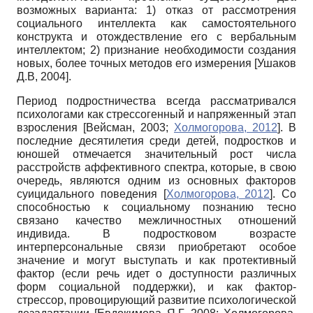
возможных варианта: 1) отказ от рассмотрения
социального интеллекта как самостоятельного
конструкта и отождествление его с вербальным
интеллектом; 2) признание необходимости создания
новых, более точных методов его измерения
[
Ушаков
Д.В, 2004
]
.
Период подростничества всегда рассматривался
психологами как стрессогенный и напряженный этап
взросления
[
Вейсман, 2003
;
Холмогорова, 2012
]
. В
последние десятилетия среди детей, подростков и
юношей отмечается значительный рост числа
расстройств аффективного спектра, которые, в свою
очередь, являются одним из основных факторов
суицидального поведения
[
Холмогорова, 2012
]
. Со
способностью к социальному познанию тесно
связано качество межличностных отношений
индивида. В подростковом возрасте
интерперсональные связи приобретают особое
значение и могут выступать и как протективный
фактор (если речь идет о доступности различных
форм социальной поддержки), и как фактор-
стрессор, провоцирующий развитие психологической