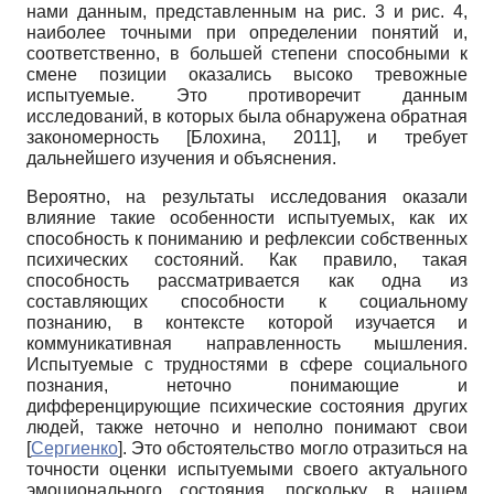
нами данным, представленным на рис. 3 и рис. 4,
наиболее точными при определении понятий и,
соответственно, в большей степени способными к
смене позиции оказались высоко тревожные
испытуемые. Это противоречит данным
исследований, в которых была обнаружена обратная
закономерность
[
Блохина, 2011
]
, и требует
дальнейшего изучения и объяснения.
Вероятно, на результаты исследования оказали
влияние такие особенности испытуемых, как их
способность к пониманию и рефлексии собственных
психических состояний. Как правило, такая
способность рассматривается как одна из
составляющих способности к социальному
познанию, в контексте которой изучается и
коммуникативная направленность мышления.
Испытуемые с трудностями в сфере социального
познания, неточно понимающие и
дифференцирующие психические состояния других
людей, также неточно и неполно понимают свои
[
Сергиенко
]
. Это обстоятельство могло отразиться на
точности оценки испытуемыми своего актуального
эмоционального состояния, поскольку в нашем