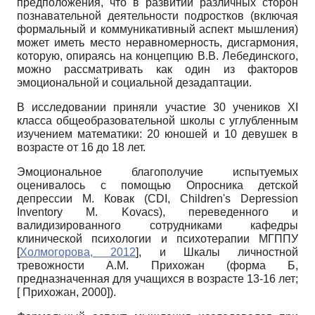
предположения, что в развитии различных сторон
познавательной деятельности подростков (включая
формальный и коммуникативный аспект мышления)
может иметь место неравномерность, дисгармония,
которую, опираясь на концепцию В.В. Лебединского,
можно рассматривать как один из факторов
эмоциональной и социальной дезадаптации.
В исследовании приняли участие 30 учеников
XI
класса общеобразовательной школы с углубленным
изучением математики: 20 юношей и 10 девушек в
возрасте от 16 до 18 лет.
Эмоциональное благополучие испытуемых
оценивалось с помощью Опросника детской
депрессии М. Ковак
(CDI, Children's Depression
Inventory M. Kovacs),
переведенного и
валидизированного сотрудниками кафедры
клинической психологии и психотерапии МГППУ
[
Холмогорова, 2012
]
, и Шкалы личностной
тревожности А.М. Прихожан (форма Б,
предназначенная для учащихся в возрасте 13-16 лет;
[
Прихожан, 2000
]
).