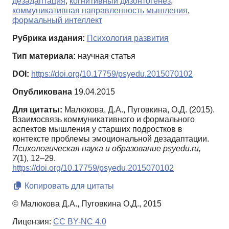
дезадаптация
,
когнитивный дизонтогенез
,
коммуникативная направленность мышления
,
формальный интеллект
Рубрика издания:
Психология развития
Тип материала:
научная статья
DOI:
https://doi.org/10.17759/psyedu.2015070102
Опубликована
19.04.2015
Для цитаты:
Малюкова, Д.А., Пуговкина, О.Д. (2015).
Взаимосвязь коммуникативного и формального
аспектов мышления у старших подростков в
контексте проблемы эмоциональной дезадаптации.
Психологическая наука и образование psyedu.ru,
7
(1), 12–29.
https://doi.org/10.17759/psyedu.2015070102
Копировать для цитаты
© Малюкова Д.А., Пуговкина О.Д., 2015
Лицензия:
CC BY-NC 4.0