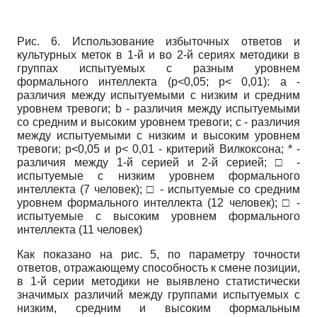
Рис. 6. Использование избыточных ответов и
культурных меток в 1-й и во 2-й сериях методики в
группах испытуемых с разным уровнем
формального интеллекта (р<0,05; р< 0,01): а -
различия между испытуемыми с низким и средним
уровнем тревоги;
b
- различия между испытуемыми
со средним и высоким уровнем тревоги;
c
- различия
между испытуемыми с низким и высоким уровнем
тревоги; р<0,05 и р< 0,01 - критерий Вилкоксона; * -
различия между 1-й серией и 2-й серией; □ -
испытуемые с низким уровнем формального
интеллекта (7 человек); □ - испытуемые со средним
уровнем формального интеллекта (12 человек); □ -
испытуемые с высоким уровнем формального
интеллекта (11 человек)
Как показано на рис. 5, по параметру точности
ответов, отражающему способность к смене позиции,
в 1-й серии методики не выявлено статистически
значимых различий между группами испытуемых с
низким, средним и высоким формальным