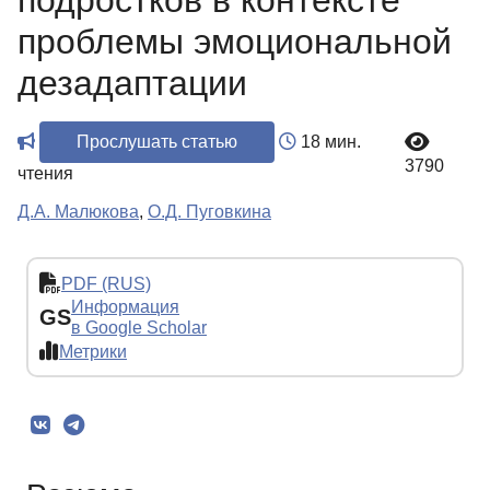
подростков в контексте
проблемы эмоциональной
дезадаптации
Прослушать статью
18 мин.
3790
чтения
Д.А. Малюкова
,
О.Д. Пуговкина
PDF (RUS)
Информация
GS
в Google Scholar
Метрики