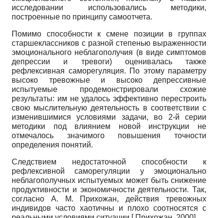
исследовании использовались методики,
построенные по принципу самоотчета.
Помимо способности к смене позиции в группах
старшеклассников с разной степенью выраженности
эмоционального неблагополучия (в виде симптомов
депрессии и тревоги) оценивалась также
рефлексивная саморегуляция. По этому параметру
высоко тревожные и высоко депрессивные
испытуемые продемонстрировали схожие
результаты: им не удалось эффективно перестроить
свою мыслительную деятельность в соответствии с
изменившимися условиями задачи, во 2-й серии
методики под влиянием новой инструкции не
отмечалось значимого повышения точности
определения понятий.
Следствием недостаточной способности к
рефлексивной саморегуляции у эмоционально
неблагополучных испытуемых может быть снижение
продуктивности и экономичности деятельности. Так,
согласно А. М. Прихожан, действия тревожных
индивидов часто хаотичны и плохо соотносятся с
реальными условиями ситуации
[
Прихожан, 2000
]
.