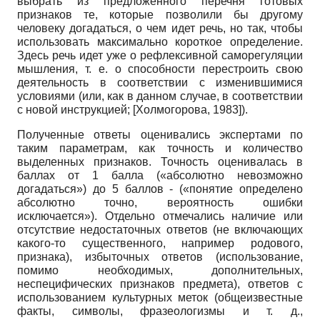
выбрать из предложенного перечня готовых
признаков те, которые позволили бы другому
человеку догадаться, о чем идет речь, но так, чтобы
использовать максимально короткое определение.
Здесь речь идет уже о рефлексивной саморегуляции
мышления, т. е. о способности перестроить свою
деятельность в соответствии с изменившимися
условиями (или, как в данном случае, в соответствии
с новой инструкцией;
[
Холмогорова, 1983
]
).
Полученные ответы оценивались экспертами по
таким параметрам, как точность и количество
выделенных признаков. Точность оценивалась в
баллах от 1 балла («абсолютно невозможно
догадаться») до 5 баллов - («понятие определено
абсолютно точно, вероятность ошибки
исключается»). Отдельно отмечались наличие или
отсутствие недостаточных ответов (не включающих
какого-то существенного, например родового,
признака), избыточных ответов (использование,
помимо необходимых, дополнительных,
неспецифических признаков предмета), ответов с
использованием культурных меток (общеизвестные
факты, символы, фразеологизмы и т. д.,