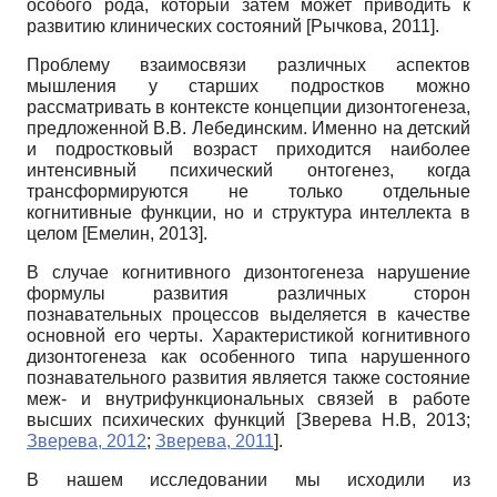
особого рода, который затем может приводить к
развитию клинических состояний
[
Рычкова, 2011
]
.
Проблему взаимосвязи различных аспектов
мышления у старших подростков можно
рассматривать в контексте концепции дизонтогенеза,
предложенной В.В. Лебединским. Именно на детский
и подростковый возраст приходится наиболее
интенсивный психический онтогенез, когда
трансформируются не только отдельные
когнитивные функции, но и структура интеллекта в
целом
[
Емелин, 2013
]
.
В случае когнитивного дизонтогенеза нарушение
формулы развития различных сторон
познавательных процессов выделяется в качестве
основной его черты. Характеристикой когнитивного
дизонтогенеза как особенного типа нарушенного
познавательного развития является также состояние
меж- и внутрифункциональных связей в работе
высших психических функций
[
Зверева Н.В, 2013
;
Зверева, 2012
;
Зверева, 2011
]
.
В нашем исследовании мы исходили из