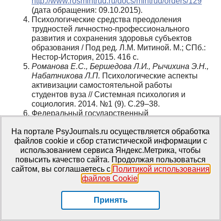
http://www.rosmintrud.ru/docs/mintrud/orders/129
(дата обращения: 09.10.2015).
Психологические средства преодоления
трудностей личностно-профессионального
развития и сохранения здоровья субъектов
образования / Под ред. Л.М. Митиной. М.; СПб.:
Нестор-История, 2015. 416 с.
Романова Е.С., Бершедова Л.И., Рычихина Э.Н.,
Набатникова Л.П.
Психологические аспекты
активизации самостоятельной работы
студентов вуза // Системная психология и
социология. 2014. №1 (9). С.29–38.
Федеральный государственный
образовательный стандарт начального общего
На портале PsyJournals.ru осуществляется обработка
образования [Электронный ресурс] //
файлов cookie и сбор статистической информации с
Федеральные государственные
использованием сервиса Яндекс.Метрика, чтобы
образовательные стандарты. М.: Институт
повысить качество сайта. Продолжая пользоваться
стратегических исследований в образовании
сайтом, вы соглашаетесь с
Политикой использования
РАО. URL:
http://standart.edu.ru/catalog.aspx?
файлов Cookie
.
CatalogId=959
(дата обращения: 31.03.2014).
Принять
Информация об авторах