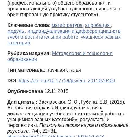
(профессионального) общего образования, и
предполагающей углубленную профессионально-
ориентированную практику студентов»).
Ключевые слова:
магистратура
,
апробация
,
модуль
,
индивидуализация и дифференциация в
учебно-воспитательной работе
,
учащиеся разных
категорий
Рубрика издания:
Методология и технология
образования
Тип материала:
научная статья
DOI:
https://doi.org/10.17759/psyedu.2015070403
Опубликована
12.11.2015
Для цитаты:
Заславская, О.Ю., Губина, Е.В. (2015).
Апробация модуля «Индивидуализация и
дифференциация учебно-воспитательной работы с
учащимися разных категорий»: результаты и
перспективы.
Психологическая наука и образование
psyedu.ru,
7
(4), 22–31.
https://doi.org/10.17759/psyedu.2015070403