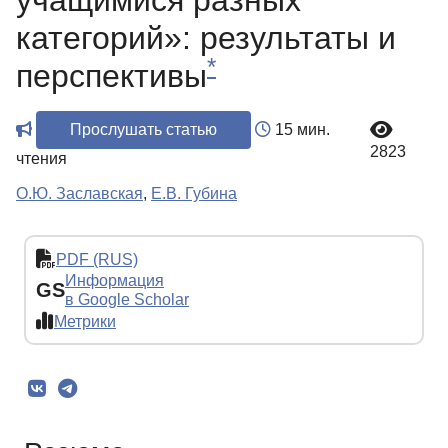
учащимися разных
категорий»: результаты и
*
перспективы
Прослушать статью
15 мин.
2823
чтения
О.Ю. Заславская
,
Е.В. Губина
PDF (RUS)
Информация
GS
в Google Scholar
Метрики