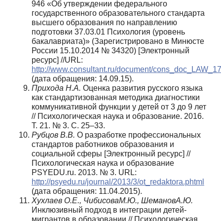
946 «Об утверждении федерального
государственного образовательного стандарта
высшего образования по направлению
подготовки 37.03.01 Психология (уровень
бакалавриата)» (Зарегистрировано в Минюсте
России 15.10.2014 № 34320) [Электронный
ресурс] //URL:
http://www.consultant.ru/document/cons_doc_LAW_1
(дата обращения: 14.09.15).
Прихода Н.А.
Оценка развития русского языка
как стандартизованная методика диагностики
коммуникативной функции у детей от 3 до 9 лет
// Психологическая наука и образование. 2016.
Т. 21. № 3. C. 25–33.
Рубцов В.В.
О разработке профессиональных
стандартов работников образования и
социальной сферы [Электронный ресурс] //
Психологическая наука и образование
PSYEDU.ru. 2013. № 3. URL:
http://psyedu.ru/journal/2013/3/ot_redaktora.phtml
(дата обращения: 11.04.2015).
Хухлаев О.Е., ЧибисоваМ.Ю., ШемановА.Ю.
Инклюзивный подход в интеграции детей-
мигрантов в образовании // Психологическая