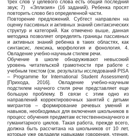
трех слов у целевого слова есть общий последний
звук; 7) «Эллизия» (16 заданий). Ребенка просят
повторить слово без определенной части.
Повторение предложений. Субтест направлен на
оценку пассивных и активных знаний синтаксических
структур и категорий. Как отмечено выше, данная
методика позволяет определять границы пассивных
и активных знаний ребенка в таких областях, как
синтаксис, лексика, морфология и фонология. 4.
Овладение учебно-научным стилем речи.
Обучение в школе обнаруживают невысокий
уровень читательской грамотности при работе с
учебным текстом (см. результаты исследований PISA
– Programme for International Student Assessment)
[
Прихода, 2016
]
. Овладение учебно-научным
подстилем научного стиля речи представляет еще
большую проблему. В связи с этим одно из
направлений корректировочных занятий с детьми
мигрантов – формирование речевых умений и
навыков, необходимых для включения школьников в
процесс обучения предметам естественнонаучного и
гуманитарного циклов. Такая работа, прежде всего,
должна быть рассчитана на школьников от 10 лет,
которые уже овладели навыками говорения, чтения,