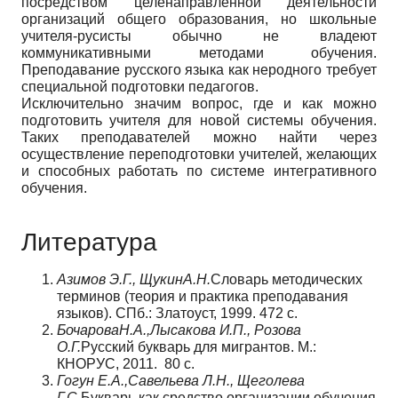
посредством целенаправленной деятельности
организаций общего образования, но школьные
учителя-русисты обычно не владеют
коммуникативными методами обучения.
Преподавание русского языка как неродного требует
специальной подготовки педагогов.
Исключительно значим вопрос, где и как можно
подготовить учителя для новой системы обучения.
Таких преподавателей можно найти через
осуществление переподготовки учителей, желающих
и способных работать по системе интегративного
обучения.
Литература
Азимов Э.Г., ЩукинА.Н.
Словарь методических
терминов (теория и практика преподавания
языков). СПб.: Златоуст, 1999. 472 с.
БочароваН.А.,Лысакова И.П., Розова
О.Г.
Русский букварь для мигрантов. М.:
КНОРУС, 2011. 80 с.
Гогун Е.А.,Савельева Л.Н., Щеголева
Г.С.
Букварь как средство организации обучения