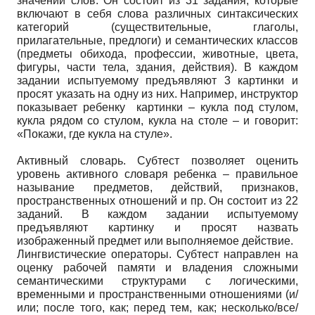
значений слов. Он состоит из 31 задания, которые
включают в себя слова различных синтаксических
категорий (существительные, глаголы,
прилагательные, предлоги) и семантических классов
(предметы обихода, профессии, животные, цвета,
фигуры, части тела, здания, действия). В каждом
задании испытуемому предъявляют 3 картинки и
просят указать на одну из них. Например, инструктор
показывает ребенку картинки – кукла под стулом,
кукла рядом со стулом, кукла на столе – и говорит:
«Покажи, где кукла на стуле».
Активный словарь. Субтест позволяет оценить
уровень активного словаря ребенка – правильное
называние предметов, действий, признаков,
пространственных отношений и пр. Он состоит из 22
заданий. В каждом задании испытуемому
предъявляют картинку и просят назвать
изображенный предмет или выполняемое действие.
Лингвистические операторы. Субтест направлен на
оценку рабочей памяти и владения сложными
семантическими структурами с логическими,
временными и пространственными отношениями (и/
или; после того, как; перед тем, как; несколько/все/