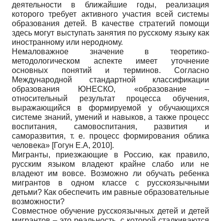
деятельности в ближайшие годы, реализация
которого требует активного участия всей системы
образования детей. В качестве стратегий помощи
здесь могут выступать занятия по русскому языку как
иностранному или неродному.
Немаловажное значение в теоретико-
методологическом аспекте имеет уточнение
основных понятий и терминов. Согласно
Международной стандартной классификации
образования ЮНЕСКО, «образование –
относительный результат процесса обучения,
выражающийся в формируемой у обучающихся
системе знаний, умений и навыков, а также процесс
воспитания, самовоспитания, развития и
саморазвития, т. е. процесс формирования облика
человека»
[
Гогун Е.А, 2010
]
.
Мигранты, приезжающие в Россию, как правило,
русским языком владеют крайне слабо или не
владеют им вовсе. Возможно ли обучать ребенка
мигрантов в одном классе с русскоязычными
детьми? Как обеспечить им равные образовательные
возможности?
Совместное обучение русскоязычных детей и детей
мигрантов – это реальность, с которой сталкиваются