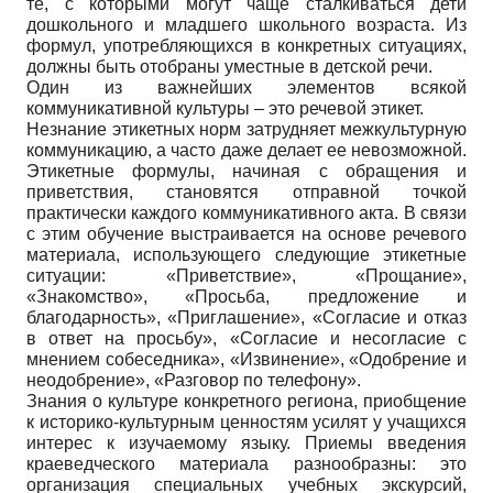
те, с которыми могут чаще сталкиваться дети
дошкольного и младшего школьного возраста. Из
формул, употребляющихся в конкретных ситуациях,
должны быть отобраны уместные в детской речи.
Один из важнейших элементов всякой
коммуникативной культуры – это речевой этикет.
Незнание этикетных норм затрудняет межкультурную
коммуникацию, а часто даже делает ее невозможной.
Этикетные формулы, начиная с обращения и
приветствия, становятся отправной точкой
практически каждого коммуникативного акта. В связи
с этим обучение выстраивается на основе речевого
материала, использующего следующие этикетные
ситуации: «Приветствие», «Прощание»,
«Знакомство», «Просьба, предложение и
благодарность», «Приглашение», «Согласие и отказ
в ответ на просьбу», «Согласие и несогласие с
мнением собеседника», «Извинение», «Одобрение и
неодобрение», «Разговор по телефону».
Знания о культуре конкретного региона, приобщение
к историко-культурным ценностям усилят у учащихся
интерес к изучаемому языку. Приемы введения
краеведческого материала разнообразны: это
организация специальных учебных экскурсий,