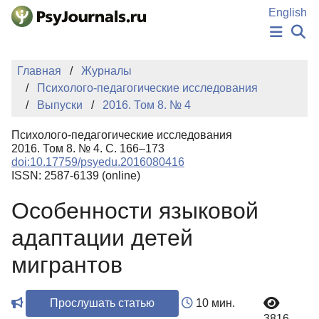
Перейти к основному содержанию
English
НОВОСТИ
Главная
Журналы
ИЗДАНИЯ
Психолого-педагогические исследования
АВТОРЫ
Выпуски
2016. Том 8. № 4
ПОДАТЬ РУКОПИСЬ
БАЗА ЗНАНИЙ
Психолого-педагогические исследования
КЛЮЧЕВЫЕ СЛОВА
2016. Том 8. № 4. С. 166–173
Регистрация
Вход
doi:10.17759/psyedu.2016080416
ISSN: 2587-6139 (online)
Особенности языковой
адаптации детей
мигрантов
Прослушать статью
10 мин.
3816