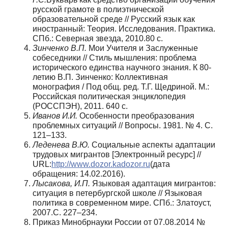
русской грамоте в полиэтнической
образовательной среде // Русский язык как
иностранный: Теория. Исследования. Практика.
СПб.: Северная звезда, 2010.80 с.
Зинченко В.П.
Мои Учителя и Заслуженные
собеседники // Стиль мышления: проблема
исторического единства научного знания. К 80-
летию В.П. Зинченко: Коллективная
монография / Под общ. ред. Т.Г. Щедриной. М.:
Российская политическая энциклопедия
(РОССПЭН), 2011. 640 с.
Иванов И.И.
Особенности преобразования
проблемных ситуаций // Вопросы. 1981. № 4. С.
121–133.
Леденева В.Ю.
Социальные аспекты адаптации
трудовых мигрантов [Электронный ресурс] //
URL:
http://www.dozor.kadozor.ru
(дата
обращения: 14.02.2016).
Лысакова, И.П.
Языковая адаптация мигрантов:
ситуация в петербургской школе // Языковая
политика в современном мире. СПб.: Златоуст,
2007.С. 227–234.
Приказ Минобрнауки России от 07.08.2014 №