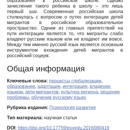
образования в российской школе. Однако
зачисление такого ребенка в школу – это лишь
первый шаг. Современная российская школа
столкнулась с вопросом о путях интеграции детей
мигрантов в российское образовательное
пространство. Одним из главных препятствий на
пути интеграции является то, что мигранты слабо
владеют русским языком или не владеют им вовсе.
Между тем именно русский язык является основным
инструментом вхождения детей мигрантов в
российский социум.
Общая информация
Ключевые слова:
процессы глобализации
,
образование
,
адаптация
,
интеграция
,
владение
языком
,
дети мигрантов
,
культура региона
,
решение
проблемы
,
обучение русскому языку
Рубрика издания:
Психология развития
Тип материала:
научная статья
DOI:
https://doi.org/10.17759/psyedu.2016080416