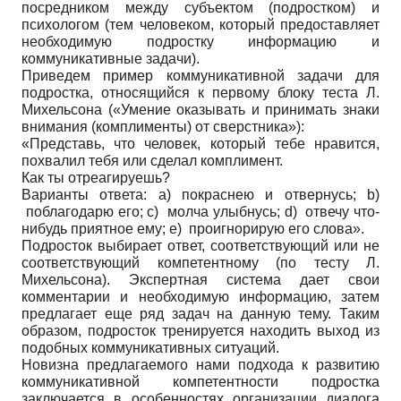
посредником между субъектом (подростком) и
психологом (тем человеком, который предоставляет
необходимую подростку информацию и
коммуникативные задачи).
Приведем пример коммуникативной задачи для
подростка, относящийся к первому блоку теста Л.
Михельсона («Умение оказывать и принимать знаки
внимания (комплименты) от сверстника»):
«Представь, что человек, который тебе нравится,
похвалил тебя или сделал комплимент.
Как ты отреагируешь?
Варианты ответа: a) покраснею и отвернусь; b)
поблагодарю его; c) молча улыбнусь; d) отвечу что-
нибудь приятное ему; e) проигнорирую его слова».
Подросток выбирает ответ, соответствующий или не
соответствующий компетентному (по тесту Л.
Михельсона). Экспертная система дает свои
комментарии и необходимую информацию, затем
предлагает еще ряд задач на данную тему. Таким
образом, подросток тренируется находить выход из
подобных коммуникативных ситуаций.
Новизна предлагаемого нами подхода к развитию
коммуникативной компетентности подростка
заключается в особенностях организации диалога