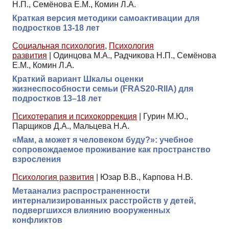
Н.П., Семёнова Е.М., Комин Л.А.
Краткая версия методики самоактивации для
подростков 13-18 лет
Социальная психология
,
Психология
развития
|
Одинцова М.А., Радчикова Н.П., Семёнова
Е.М., Комин Л.А.
Краткий вариант Шкалы оценки
жизнеспособности семьи (FRAS20-RIIА) для
подростков 13–18 лет
Психотерапия и психокоррекция
|
Гурин М.Ю.,
Парщиков Д.А., Мальцева Н.А.
«Мам, а может я человеком буду?»: учебное
сопровождаемое проживание как пространство
взросления
Психология развития
|
Юзар В.В., Карпова Н.В.
Метаанализ распространенности
интернализированных расстройств у детей,
подвергшихся влиянию вооруженных
конфликтов