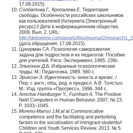
17.08.2015).
Солдатова Г., Кропалева Е.
Территория
свободы. Особенности российских школьников
как пользователей Интернета [Электронный
ресурс] // Дети в информационном обществе.
2009. Вып. 2. URL:
http://detionline.com/assets/files/journal/2/research1_2
(дата обращения: 17.08.2015).
Цукерман Г.А.
Психология саморазвития:
задача для подростков и их педагогов: Пособие
для учителей. Рига: Эксперимент, 1995. 239с.
Эльконин Д.Б.
Избранные психологические
труды. М.: Педагогика, 1989. 560 с.
Эриксон Э.
Идентичность: юность и кризис. /
Пер. с англ.; общ. ред. и предисл. А.В. Толстых.
М.: Изд. группа «Прогресс», 1996. 344 с.
Amichai-Hamburger Y., Furnham A.
The Positive
Net// Computers in Human Behavior. 2007. № 23.
P. 1033–1045.
Moreno-Manso J.M.at al.
Communicative
competence and the facilitating and perturbing
factors in the socialisation of immigrant students//
Children and Youth Services Review. 2013. № 5.