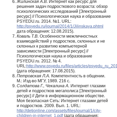
Жилинская А.В.
Интернет как ресурс для
решения задач подросткового возраста: обзор
психологических исследований [Электронный
ресурс] // Психологическая наука и образование
PSYEDU.ru. 2014. №1. URL:
http://psyedu.ru/journal/2014/1/Jilinskaya.phtml
дата обращения: 12.08.2015).
Коваль Т.В.
Особенности межличностных
взаимодействий у подростков, склонных и не
склонных к развитию компьютерной
зависимости [Электронный ресурс] //
Психологическая наука и образование
PSYEDU.ru. 2012. № 4.
URL:
http://www.psyedu.ru/files/articles/psyedu_ru_2
(дата обращения: 17.08.2015).
Петровская Л.А.
Компетентность в общении.
М.: Изд-во МГУ, 1989. 216 с.
Солдатова Г., Чекалина А.
Интернет глазами
детей и подростков мегаполиса [Электронный
ресурс] // Дети в информационном обществе.
Моя безопасная Сеть: Интернет глазами детей
и подростков. 2009. Вып. 1. URL:
http://detionline.com/assets/files/journal/1/city-
children-in-internet_1.pdf
(дата обращения: