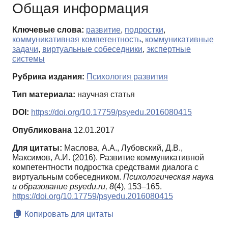
Общая информация
Ключевые слова:
развитие
,
подростки
,
коммуникативная компетентность
,
коммуникативные
задачи
,
виртуальные собеседники
,
экспертные
системы
Рубрика издания:
Психология развития
Тип материала:
научная статья
DOI:
https://doi.org/10.17759/psyedu.2016080415
Опубликована
12.01.2017
Для цитаты:
Маслова, А.А., Лубовский, Д.В.,
Максимов, А.И. (2016). Развитие коммуникативной
компетентности подростка средствами диалога с
виртуальным собеседником.
Психологическая наука
и образование psyedu.ru,
8
(4), 153–165.
https://doi.org/10.17759/psyedu.2016080415
Копировать для цитаты