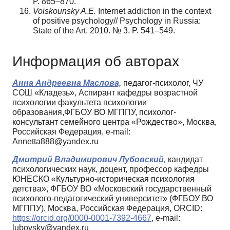
P. 865–870.
Voiskounsky A.E.
Internet addiction in the context
of positive psychology// Psychology in Russia:
State of the Art. 2010. № 3. P. 541–549.
Информация об авторах
Анна Андреевна Маслова,
педагог-психолог, ЧУ
СОШ «Кладезь», Аспирант кафедры возрастной
психологии факультета психологии
образования,ФГБОУ ВО МГППУ, психолог-
консультант семейного центра «Рождество», Москва,
Российская Федерация, e-mail:
Annetta888@yandex.ru
Дмитрий Владимирович Лубовский,
кандидат
психологических наук, доцент, профессор кафедры
ЮНЕСКО «Культурно-историческая психология
детства», ФГБОУ ВО «Московский государственный
психолого-педагогический университет» (ФГБОУ ВО
МГППУ), Москва, Российская Федерация, ORCID:
https://orcid.org/0000-0001-7392-4667
, e-mail:
lubovsky@yandex.ru