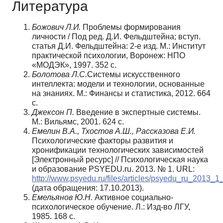
Литература
Божович Л.И.
Проблемы формирования
личности / Под ред. Д.И. Фельдштейна; вступ.
статья Д.И. Фельдштейна: 2-е изд. М.: Институт
практической психологии, Воронеж: НПО
«МОДЭК», 1997. 352 с.
Болотова Л.С.
Системы искусственного
интеллекта: модели и технологии, основанные
на знаниях. М.: Финансы и статистика, 2012. 664
с.
Джексон П.
Введение в экспертные системы.
М.: Вильямс, 2001. 624 с.
Емелин В.А., Тхостов А.Ш., Рассказова Е.И.
Психологические факторы развития и
хронификации технологических зависимостей
[Электронный ресурс] // Психологическая наука
и образование PSYEDU.ru. 2013. № 1. URL:
http://www.psyedu.ru/files/articles/psyedu_ru_2013_1
(дата обращения: 17.10.2013).
Емельянов Ю.Н.
Активное социально-
психологическое обучение. Л.: Изд-во ЛГУ,
1985. 168 с.