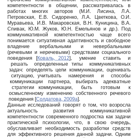
компетентности в общении, рассматривалась в
работах многих авторов (М.И. Лисина, Л.А.
Петровская, Е.В. Сидоренко, Л.А. Цветкова, О.И.
Муравьева, И.В. Макаровская, В.Н. Куницина, В.А.
Спивак, Ю.М. Жуков, Ю.Н. Емельянов и др.). Под
коммуникативной компетентностью чаще всего
понимается ситуативная адаптивность и свободное
владение вербальными и невербальными
(речевыми и неречевыми) средствами социального
поведения
[
Коваль, 2012
]
, умение ставить и
решать определенные типы коммуникативных
задач: определять цели коммуникации, оценивать
ситуацию, учитывать намерения и способы
коммуникации партнера, выбирать адекватные
стратегии коммуникации, быть готовым к
осмысленному изменению собственного речевого
поведения
[
Солдатова, 2009а
]
.
Данные исследований говорят о том, что возросла
актуальность развития коммуникативной
компетентности современного подростка как задачи
практической психологии, что, в свою очередь,
обуславливает необходимость разработки средств
для эффективного решения данной задачи. Одним