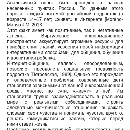
Аналогичный опрос был проведен в разных
населенных пунктах России. По данным этого
опроса, каждый восьмой российский подросток (в
возрасте 14–17 лет) «живет» в Интернете
[
Moreno-
Manso J.M, 2013
]
.
Этот факт имеет как позитивные, так и негативные
аспекты. Виртуальное информационное
пространство аккумулирует огромные ресурсы для
приобретения знаний, усвоения новой информации
интерактивными способами, для общения, обучения
и воспитания ребенка.
Интернет-общение, являясь опосредованным,
позволяет преодолеть социальную тревожность
подростка
[
Петровская, 1989
]
. Однако это порождает
и определенные проблемы: современные дети
становятся зависимыми от данной информационной
среды, многие, по сути, «живут» в ней. Им
становится трудно взаимодействовать в реальном
мире с реальными собеседниками, строить
адекватные межличностные отношения, выражать
словами свои чувства и понимать чувства другого,
решать коммуникативные задачи, которые перед
ними ставит жизнь.
Проблема коммуникативной компетентности, или