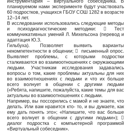
инструментария – виртуального собеседника. В
планируемом нами эксперименте будут участвовать
60 подростков, учащихся ГБОУ СОШ 1282 в возрасте
12–14 лет.
В исследовании использовались следующие методы
и психодиагностические методики:  Тест
коммуникативных умений Л. Михельсона (перевод и
адаптация Ю.З.
Гильбуха). Позволяет выявить варианты
некомпетентности в общении;  письменный опрос.
Выявляет проблемы, с которыми подростки
сталкиваются во взаимоотношениях с окружающими
людьми. Участникам исследования задавались
вопросы о том, какие проблемы актуальны для них
во взаимоотношениях с людьми и что их больше
всего волнует в общении с другими людьми
(«Ребята, напишите, пожалуйста, какие темы для вас
актуальны во взаимоотношениях с людьми.
Например, вы поссорились с мамой и не знаете, что
делать. Или вам нравится кто- то, и вы думаете, как
ему дать понять это»; «Напишите, что вас больше
всего волнует в общении с другими людьми»); 
диалог подростка с компьютерной программой
«Виртуальный собеседник».