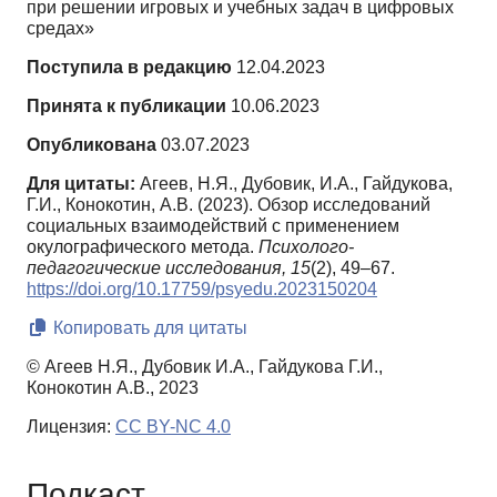
при решении игровых и учебных задач в цифровых
средах»
Поступила в редакцию
12.04.2023
Принята к публикации
10.06.2023
Опубликована
03.07.2023
Для цитаты:
Агеев, Н.Я., Дубовик, И.А., Гайдукова,
Г.И., Конокотин, А.В. (2023). Обзор исследований
социальных взаимодействий с применением
окулографического метода.
Психолого-
педагогические исследования,
15
(2), 49–67.
https://doi.org/10.17759/psyedu.2023150204
Копировать для цитаты
© Агеев Н.Я., Дубовик И.А., Гайдукова Г.И.,
Конокотин А.В., 2023
Лицензия:
CC BY-NC 4.0
Подкаст