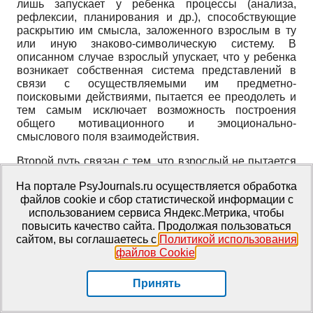
лишь запускает у ребенка процессы (анализа,
рефлексии, планирования и др.), способствующие
раскрытию им смысла, заложенного взрослым в ту
или иную знаково-символическую систему. В
описанном случае взрослый упускает, что у ребенка
возникает собственная система представлений в
связи с осуществляемыми им предметно-
поисковыми действиями, пытается ее преодолеть и
тем самым исключает возможность построения
общего мотивационного и эмоционально-
смыслового поля взаимодействия.
Второй путь связан с тем, что взрослый не пытается
преодолеть «неправильное» представление
На портале PsyJournals.ru осуществляется обработка
ребенка, а, наоборот, следует за ним, не
файлов cookie и сбор статистической информации с
перенаправляет, а регулирует внимание ребенка, в
использованием сервиса Яндекс.Метрика, чтобы
нужный момент подталкивая его к верным выводам
повысить качество сайта. Продолжая пользоваться
и рассуждениям. В таком случае А. Шварц отмечает
сайтом, вы соглашаетесь с
Политикой использования
возникновение и устойчивое функционирование
файлов Cookie
.
совместного внимания, указывая, что это
свидетельствует о возникновении взаимопонимания
между ребенком и взрослым, особого типа
Принять
взаимодействия, в котором оба участника
совместной деятельности сливаются в коллективный