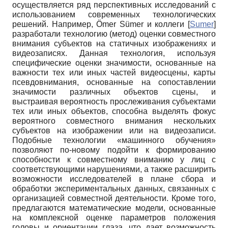
осуществляется ряд перспективных исследований с
использованием современных технологических
решений. Например, Ömer Sümer и коллеги
[
Sumer
]
разработали технологию (метод) оценки совместного
внимания субъектов на статичных изображениях и
видеозаписях. Данная технология, используя
специфические оценки значимости, основанные на
важности тех или иных частей видеосцены, карты
псевдовнимания, основанные на сопоставлении
значимости различных объектов сцены, и
выстраивая вероятность прослеживания субъектами
тех или иных объектов, способна выделять фокус
вероятного совместного внимания нескольких
субъектов на изображении или на видеозаписи.
Подобные технологии «машинного обучения»
позволяют по-новому подойти к формированию
способности к совместному вниманию у лиц с
соответствующими нарушениями, а также расширить
возможности исследователей в плане сбора и
обработки экспериментальных данных, связанных с
организацией совместной деятельности. Кроме того,
предлагаются математические модели, основанные
на комплексной оценке параметров положения
головы и ориентации глаза, что дает возможность