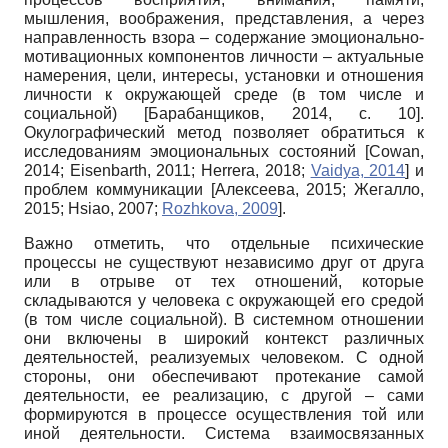
мышления, воображения, представления, а через
направленность взора – содержание эмоционально-
мотивационных компонентов личности – актуальные
намерения, цели, интересы, установки и отношения
личности к окружающей среде (в том числе и
социальной)
[
Барабанщиков, 2014
, с. 10]
.
Окулографический метод позволяет обратиться к
исследованиям эмоциональных состояний
[
Cowan,
2014
;
Eisenbarth, 2011
;
Herrera, 2018
;
Vaidya, 2014
]
и
проблем коммуникации
[
Алексеева, 2015
;
Жегалло,
2015
;
Hsiao, 2007
;
Rozhkova, 2009
]
.
Важно отметить, что отдельные психические
процессы не существуют независимо друг от друга
или в отрыве от тех отношений, которые
складываются у человека с окружающей его средой
(в том числе социальной). В системном отношении
они включены в широкий контекст различных
деятельностей, реализуемых человеком. С одной
стороны, они обеспечивают протекание самой
деятельности, ее реализацию, с другой – сами
формируются в процессе осуществления той или
иной деятельности. Система взаимосвязанных