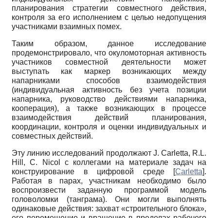
планирования стратегии совместного действия,
контроля за его исполнением с целью недопущения
участниками взаимных помех.
Таким образом, данное исследование
продемонстрировало, что окуломоторная активность
участников совместной деятельности может
выступать как маркер возникающих между
напарниками способов взаимодействия
(индивидуальная активность без учета позиции
напарника, руководство действиями напарника,
кооперация), а также возникающих в процессе
взаимодействия действий планирования,
координации, контроля и оценки индивидуальных и
совместных действий.
Эту линию исследований продолжают J. Carletta, R.L.
Hill, C. Nicol с коллегами на материале задач на
конструирование в цифровой среде
[
Carletta
]
.
Работая в парах, участникам необходимо было
воспроизвести заданную программой модель
головоломки (танграма). Они могли выполнять
одинаковые действия: захват «строительного блока»,
его перемещение и вращение в пределах рабочего