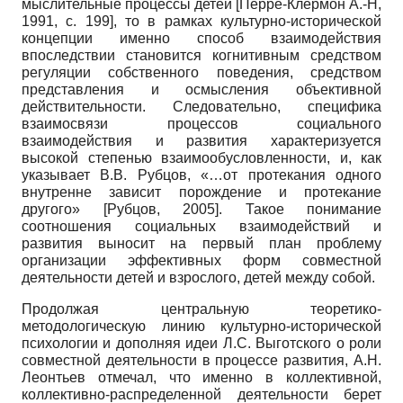
мыслительные процессы детей
[
Перре-Клермон А.-Н,
1991
, с. 199]
, то в рамках культурно-исторической
концепции именно способ взаимодействия
впоследствии становится когнитивным средством
регуляции собственного поведения, средством
представления и осмысления объективной
действительности. Следовательно, специфика
взаимосвязи процессов социального
взаимодействия и развития характеризуется
высокой степенью взаимообусловленности, и, как
указывает В.В. Рубцов, «…от протекания одного
внутренне зависит порождение и протекание
другого»
[
Рубцов, 2005
]
. Такое понимание
соотношения социальных взаимодействий и
развития выносит на первый план проблему
организации эффективных форм совместной
деятельности детей и взрослого, детей между собой.
Продолжая центральную теоретико-
методологическую линию культурно-исторической
психологии и дополняя идеи Л.С. Выготского о роли
совместной деятельности в процессе развития, А.Н.
Леонтьев отмечал, что именно в коллективной,
коллективно-распределенной деятельности берет