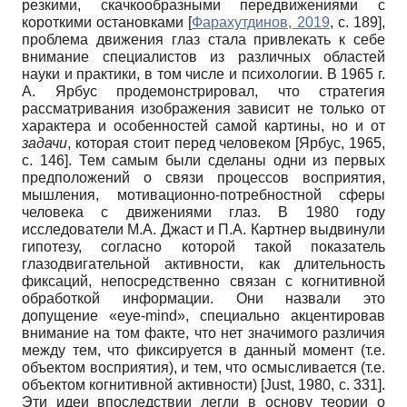
резкими, скачкообразными передвижениями с
короткими остановками
[
Фарахутдинов, 2019
, с. 189]
,
проблема движения глаз стала привлекать к себе
внимание специалистов из различных областей
науки и практики, в том числе и психологии. В 1965 г.
А. Ярбус продемонстрировал, что стратегия
рассматривания изображения зависит не только от
характера и особенностей самой картины, но и от
задачи
, которая стоит перед человеком
[
Ярбус, 1965
,
с. 146]
. Тем самым были сделаны одни из первых
предположений о связи процессов восприятия,
мышления, мотивационно-потребностной сферы
человека с движениями глаз. В 1980 году
исследователи М.А. Джаст и П.А. Картнер выдвинули
гипотезу, согласно которой такой показатель
глазодвигательной активности, как длительность
фиксаций, непосредственно связан с когнитивной
обработкой информации. Они назвали это
допущение «eye-mind», специально акцентировав
внимание на том факте, что нет значимого различия
между тем, что фиксируется в данный момент (т.е.
объектом восприятия), и тем, что осмысливается (т.е.
объектом когнитивной активности)
[
Just, 1980
, с. 331]
.
Эти идеи впоследствии легли в основу теории о