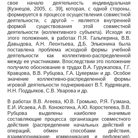
свое начало деятельность индивидуальная
[
Кузнецов, 2005
, с. 39]
, которая, с одной стороны,
формируется в процессе осуществления совместной
деятельности, с другой – является внутренней
формой существования этой совместной
деятельности (коллективного субъекта). Исходя из
этого положения, в работах П.Я. Гальперина, В.В.
Давыдова, А.Н. Леонтьева, Д.Б. Эльконина была
поставлена проблема исходной формы учебной
деятельности как коллективно-распределенной
между ее участниками. Впоследствии это положение
получило обоснование в трудах В.А. Гуружапова, Г.Г.
Кравцова, В.В. Рубцова, Г.А. Цукерман и др. Особое
значение коллективно-распределенной формы
игровой деятельности подчеркивают В.Т. Кудрявцев,
Н.Н. Поддьяков, С.В. Уварова и др.
В работах В.В. Агеева, Ю.В. Громыко, Р.Я. Гузмана,
Е.И. Исаева, А.В. Конокотина, А.Ю. Коростелева, В.В.
Рубцова выделены наиболее значимые
составляющие процесса организации совместного
действия (распределение начальных действий и
операций, обмен способами действия,
взаимопонимание, коммуникация и рефлексия),