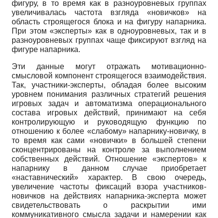
фигуру, в то время как в разноуровневых группах
увеличивалась частота взгляда «новичков» на
область строящегося блока и на фигуру напарника.
При этом «эксперты» как в одноуровневых, так и в
разноуровневых группах чаще фиксируют взгляд на
фигуре напарника.
Эти данные могут отражать мотивационно-
смысловой компонент строящегося взаимодействия.
Так, участники-эксперты, обладая более высоким
уровнем понимания различных стратегий решения
игровых задач и автоматизма операционального
состава игровых действий, принимают на себя
контролирующую и руководящую функцию по
отношению к более «слабому» напарнику-новичку, в
то время как сами «новички» в большей степени
сконцентрированы на контроле за выполнением
собственных действий. Отношение «экспертов» к
напарнику в данном случае приобретает
«наставнический» характер. В свою очередь,
увеличение частоты фиксаций взора участников-
новичков на действиях напарника-эксперта может
свидетельствовать о раскрытии ими
коммуникативного смысла задачи и намерении как