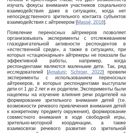
изучать фокусы внимания участников социального
взаимодействия даже в ситуациях, когда нет
непосредственного зрительного контакта субъектов
взаимодействия с айтрекером
[
Massé, 2018
]
.
Появление переносных айтрекеров позволяет
организовывать эксперименты с отслеживанием
глазодвигательной активности респондентов в
«естественной среде», а также в ситуациях, при
которых «стационарные» айтрекеры не показали бы
эффективной работы, например, когда
респондентами являются маленькие дети. Так, ряд
исследователей
[
Amatuni
;
Schroer, 2022
]
провели
эксперименты с использованием переносных
айтрекеров, в которых респондентами выступали
дети от 1 до 2 лет и их родители. Эксперименты были
нацелены на изучение влияния речи родителей на
формирование зрительного внимания детей (т.е.
возможности речевого привлечения внимания детей
к конкретному предмету окружения), формирование
совместного внимания в ходе свободной игры,
зрительно-моторной координации, а также
взаимосвязи речевого развития со зрительной