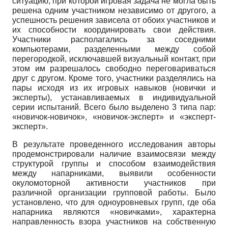
ситуацию, при которой игровая задача не могла быть
решена одним участником независимо от другого, а
успешность решения зависела от обоих участников и
их способности координировать свои действия.
Участники располагались за соседними
компьютерами, разделенными между собой
перегородкой, исключавшей визуальный контакт, при
этом им разрешалось свободно переговариваться
друг с другом. Кроме того, участники разделялись на
пары исходя из их игровых навыков (новички и
эксперты), устанавливаемых в индивидуальной
серии испытаний. Всего было выделено 3 типа пар:
«новичок-новичок», «новичок-эксперт» и «эксперт-
эксперт».
В результате проведенного исследования авторы
продемонстрировали наличие взаимосвязи между
структурой группы и способом взаимодействия
между напарниками, выявили особенности
окуломоторной активности участников при
различной организации групповой работы. Было
установлено, что для одноуровневых групп, где оба
напарника являются «новичками», характерна
направленность взора участников на собственную