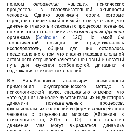
прямом
отражении
«высших психических
процессов» в глазодвигательной активности
человека. Однако возникали теории, которые
отрицали наличие такой прямой связи, указывая, что
движения глаз хоть и связаны с процессом познания,
но являются выражением
сенсомоторных функций
организма
[
Schindler
, с. 126]
. Но какой бы
теоретической позиции ни придерживались
исследователи, общим для них оставалось
представление о том, что анализ глазодвигательной
активности открывает качественно новый и богатый
путь для изучения особенностей, динамики и
содержания психических явлений.
В.А. Барабанщиков, анализируя возможности
применения окулографического метода в
психологической науке, специально отмечает, что
«это один из наиболее чувствительных индикаторов
динамики познавательных процессов,
функциональных состояний и форм взаимодействия
человека с окружающим миром»
[
Айтрекинг в
психологической, 2015
, с. 10]
. Через характер
движения глаз могут выражаться динамика
процессов восприятия, внимания, памяти,