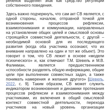
ребенок выделяет знак как средство регуляции
собственного поведения.
Здесь важно подчеркнуть, что сам акт СВ является, с
одной стороны, началом, отправной точкой для
возникновения процессов рефлексии,
взаимопонимания и коммуникации, направленных
на установление общих целей и смысловой основы
строящейся совместной деятельности, с другой –
необходимой основой для их последующего
развития (когда оба участника осознают, что их
внимание направлено на один и тот же объект). Это
говорит о том, что СВ лежит в основе «модели
психического» и, как отмечают Т.М. Шевель и М.В.
Фаликман, является предшественником
«способности разделять общую информацию, общие
цели при выполнении совместных задач, а также
понимать намерения и желания другого»
[
Шевель,
2022
, с. 9]
. Таким образом, СВ может служить
индикатором возникновения и динамики протекания
процессов рефлексии и взаимопонимания между
участниками, их включения в общий смысловой
контекст совместной деятельности, перехода
участников на новый уровень организации