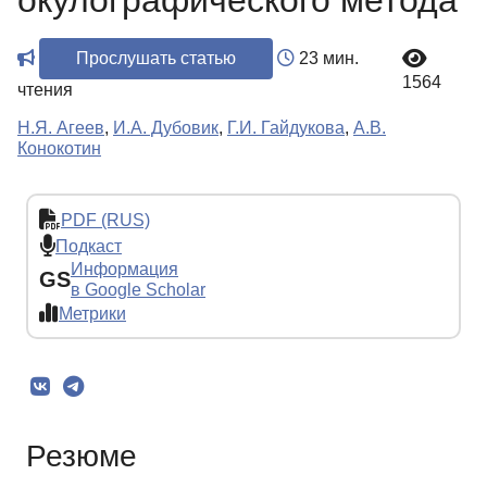
окулографического метода
Прослушать статью
23 мин.
1564
чтения
Н.Я. Агеев
,
И.А. Дубовик
,
Г.И. Гайдукова
,
А.В.
Конокотин
PDF (RUS)
Подкаст
Информация
GS
в Google Scholar
Метрики
Резюме