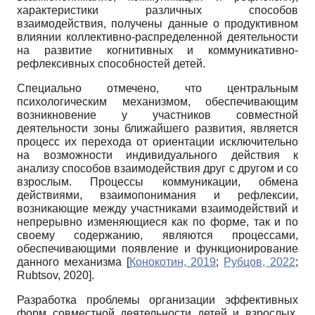
характеристики различных способов
взаимодействия, получены данные о продуктивном
влиянии коллективно-распределенной деятельности
на развитие когнитивных и коммуникативно-
рефлексивных способностей детей.
Специально отмечено, что центральным
психологическим механизмом, обеспечивающим
возникновение у участников совместной
деятельности зоны ближайшего развития, является
процесс их перехода от ориентации исключительно
на возможности индивидуального действия к
анализу способов взаимодействия друг с другом и со
взрослым. Процессы коммуникации, обмена
действиями, взаимопонимания и рефлексии,
возникающие между участниками взаимодействий и
непрерывно изменяющиеся как по форме, так и по
своему содержанию, являются процессами,
обеспечивающими появление и функционирование
данного механизма
[
Конокотин, 2019
;
Рубцов, 2022
;
Rubtsov, 2020
]
.
Разработка проблемы организации эффективных
форм совместной деятельности детей и взрослых,