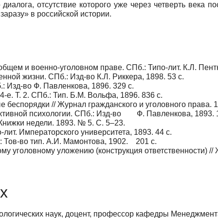
 диалога, отсутствие которого уже через четверть века 
аразу» в российской истории.
щем и военно-уголовном праве. СПб.: Типо-лит. К.Л. Пентко
ной жизни. СПб.: Изд-во К.Л. Риккера, 1898. 53 с.
: Изд-во Ф. Павленкова, 1896. 329 с.
4-е. Т. 2. СПб.: Тип. Б.М. Вольфа, 1896. 836 с.
 беспорядки // Журнал гражданского и уголовного права. 189
ктивной психологии. СПб.: Изд-во Ф. Павленкова, 1893. 1
Книжки недели. 1893. № 5. С. 5–23.
лит. Императорского университета, 1893. 44 с.
 Тов-во тип. А.И. Мамонтова, 1902. 201 с.
у уголовному уложению (конструкция ответственности) // 
х
ологических наук, доцент, профессор кафедры Менеджмен