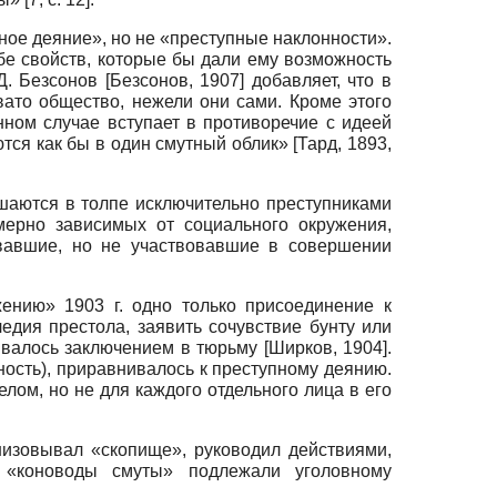
ное деяние», но не «преступные наклонности».
ебе свойств, которые бы дали ему возможность
.Д. Безсонов
[
Безсонов, 1907
]
добавляет, что в
ато общество, нежели они сами. Кроме этого
ном случае вступает в противоречие с идеей
ются как бы в один смутный облик»
[
Тард, 1893
,
шаются в толпе исключительно преступниками
мерно зависимых от социального окружения,
овавшие, но не участвовавшие в совершении
ению» 1903 г. одно только присоединение к
дия престола, заявить сочувствие бунту или
зывалось заключением в тюрьму
[
Ширков, 1904
]
.
йность), приравнивалось к преступному деянию.
лом, но не для каждого отдельного лица в его
низовывал «скопище», руководил действиями,
 «коноводы смуты» подлежали уголовному