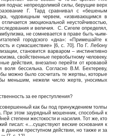
ния подчас непреодолимой силы, берущие верх
бразование Г. Тард сравнивал с «бешеным
ядка, чудовищным червем, «извивающимся в
а отличается эмоциональной неустойчивостью,
еследования и величия. С. Сигеле определял,
намбулизма, не сомневается в праве быть чьим-
итателей городского «дна»: «Примешайте к
ть и сумасшествие» [6, с. 70]. По Г. Лебону
лизации, становится варваром – инстинктивно
роизма, свойственные первобытному человеку.
ные действия, внезапно перейти от кровавой
 воля бессильна. Согласно В.М. Бехтереву,
 бы можно было сосчитать те жертвы, которые
 бы меньшим, нежели число жертв, уносимых
ственность за ее преступления?
, совершенный как бы под принуждением толпы
а. При этом заурядный мошенник, способный к
ней степени жестокости и насилия. Тот же, кто
ский писал: «…существуют веские основания к
о в данном преступном действии, но также и за
 [7, с. 12].