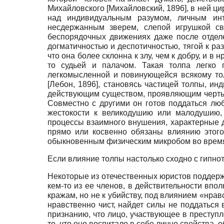
Михайловского
[
Михайловский, 1896
]
, в ней ц
над индивидуальным разумом, личным инт
несдержанным зверем, слепой игрушкой св
беспорядочных движениях даже после отде
догматичностью и деспотичностью, тягой к р
что она более склонна к злу, чем к добру, и 
то судьей и палачом. Такая толпа легко 
легкомысленной и повинующейся всякому толч
[
Лебон, 1896
]
, становясь частицей толпы, ин
действующим существом, проявляющим черты п
Совместно с другими он готов поддаться лю
жестокости к великодушию или малодушию, 
процессы взаимного внушения, характерные д
прямо или косвенно обязаны влиянию этого
обыкновенным физическим микробом во врем
Если влияние толпы настолько сходно с гипно
Некоторые из отечественных юристов поддерж
кем-то из ее членов, в действительности вп
кражам, но не к убийству, под влиянием «нрав
нравственно чист, найдет силы не поддаться
признанию, что лицо, участвующее в преступле
то, что оно воспитало в себе лично свойства, 