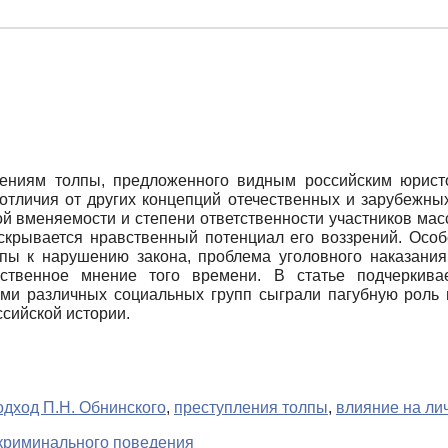
лениям толпы, предложенного видным российским юрист
отличия от других концепций отечественных и зарубежны
ой вменяемости и степени ответственности участников мас
скрывается нравственный потенциал его воззрений. Особ
олпы к нарушению закона, проблема уголовного наказани
твенное мнение того времени. В статье подчеркивае
ми различных социальных групп сыграли пагубную роль в 
сийской истории.
одход П.Н. Обнинского
,
преступления толпы
,
влияние на лич
 криминального поведения