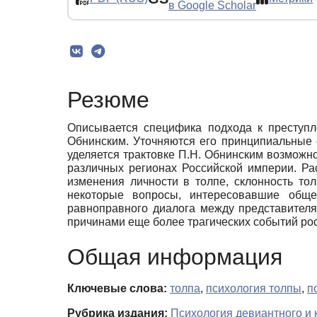
в Google Scholar
Резюме
Описывается специфика подхода к преступ
Обнинским. Уточняются его принципиальные 
уделяется трактовке П.Н. Обнинским возможн
различных регионах Российской империи. Ра
изменения личности в толпе, склонность т
некоторые вопросы, интересовавшие общес
равноправного диалога между представителя
причинами еще более трагических событий рос
Общая информация
Ключевые слова:
толпа
,
психология толпы
,
п
Рубрика издания:
Психология девиантного и