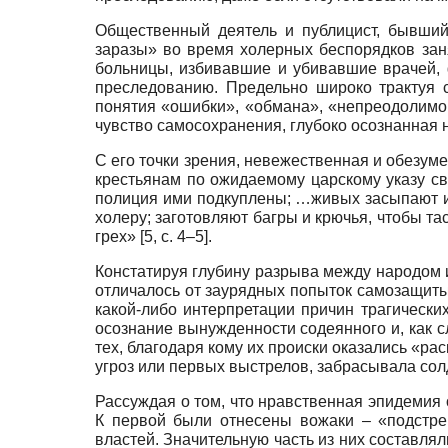
Общественный деятель и публицист, бывший
заразы» во время холерных беспорядков зан
больницы, избивавшие и убивавшие врачей,
преследованию. Предельно широко трактуя с
понятия «ошибки», «обмана», «непреодолимог
чувство самосохранения, глубоко осознанная
С его точки зрения, невежественная и обезу
крестьянам по ожидаемому царскому указу св
полиция ими подкуплены; …живых засыпают изв
холеру; заготовляют багры и крючья, чтобы та
грех» [5, с. 4–5].
Констатируя глубину разрыва между народом и
отличалось от заурядных попыток самозащиты
какой-либо интерпретации причин трагическ
осознание вынужденности содеянного и, как с
тех, благодаря кому их происки оказались «ра
угроз или первых выстрелов, забрасывала солд
Рассуждая о том, что нравственная эпидемия 
К первой были отнесены вожаки – «подстре
властей. Значительную часть из них составл