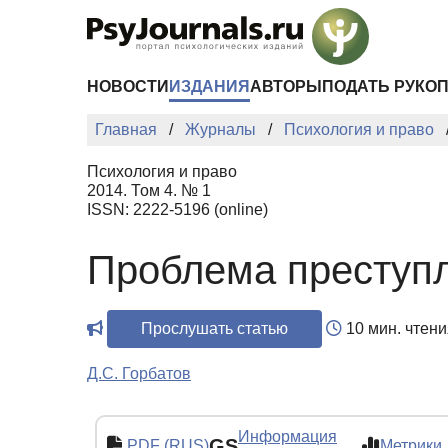
Перейти к основному содержанию
НОВОСТИ
ИЗДАНИЯ
АВТОРЫ
ПОДАТЬ РУКО
Главная
Журналы
Психология и право
Психология и право
2014. Том 4. № 1
ISSN: 2222-5196 (online)
Проблема преступл
Прослушать статью
10 мин. чтени
Д.С. Горбатов
Информация
GS
PDF (RUS)
Метрики