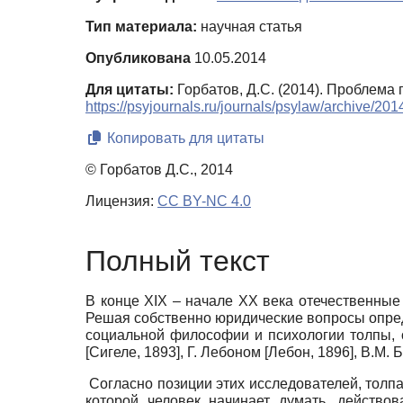
Тип материала:
научная статья
Опубликована
10.05.2014
Для цитаты:
Горбатов, Д.С. (2014). Проблема
https://psyjournals.ru/journals/psylaw/archive/2
Копировать для цитаты
© Горбатов Д.С., 2014
Лицензия:
CC BY-NC 4.0
Полный текст
В конце XIX – начале XX века отечественные
Решая собственно юридические вопросы опреде
социальной философии и психологии толпы,
[
Сигеле, 1893
]
, Г. Лебоном
[
Лебон, 1896
]
, В.М.
Согласно позиции этих исследователей, толпа
которой человек начинает думать, действо