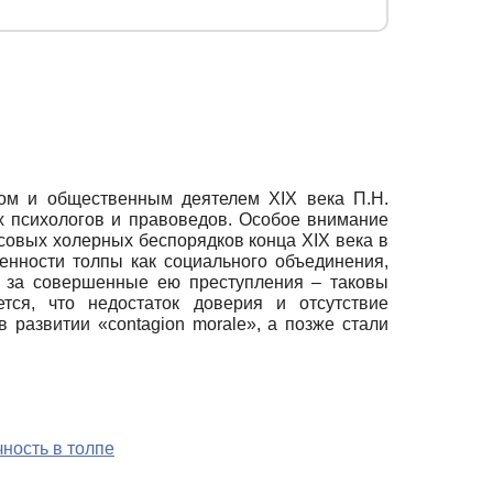
ом и общественным деятелем XIX века П.Н.
х психологов и правоведов. Особое внимание
совых холерных беспорядков конца XIX века в
енности толпы как социального объединения,
я за совершенные ею преступления – таковы
тся, что недостаток доверия и отсутствие
развитии «contagion morale», а позже стали
ность в толпе