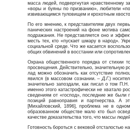
масса людей, подвергнутая нравственному за
«воры и буяны по призванию», любители «по
извивающимся туловищем и крохотным хвост
По его мнению, к представителям двух перв
панических настроений на фоне мотива само
подражания. Не представляется оно и эффек
месть тех, кто «пускает шмару в народ». У
социальной среде. Что же касается воспольз
общих обвинений в восстании или сопротивлен
Охрана общественного порядка от стихии т
просвещения. Действительно, значительную ро
лад можно обозначить как отсутствие полн
явился (в массовом сознании. –
Д.Г.
) носите
значительно запоздали, как писал о том П.
именно этого катастрофически не хватало ро
сведениям от «господ», последние же были г
позиций равноправия и партнерства. А эт
[
Михайловский, 1896
]
, проблема не в одном
образованном обществе мало кто был освед
качестве доказательства того, что массы люде
Готовность бороться с вековой отсталостью на