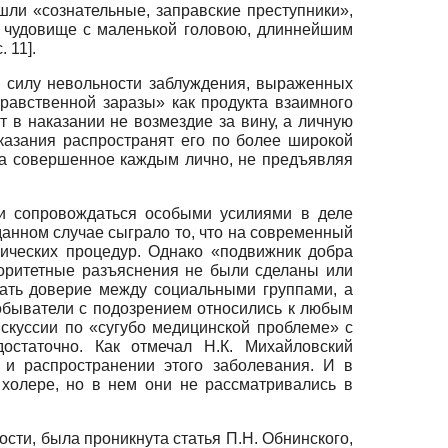
шли «сознательные, заправские преступники»,
и чудовище с маленькой головою, длиннейшим
с. 11]
.
в силу невольности заблуждения, выраженных
равственной заразы» как продукта взаимного
в наказании не возмездие за вину, а личную
казания распространят его по более широкой
 за совершенное каждым лично, не предъявляя
 и сопровождаться особыми усилиями в деле
данном случае сыграло то, что на современный
ических процедур. Однако «подвижник добра
торитетные разъяснения не были сделаны или
тать доверие между социальными группами, а
 обыватели с подозрением относились к любым
искуссии по «сугубо медицинской проблеме» с
остаточно. Как отмечал Н.К. Михайловский
 и распространении этого заболевания. И в
холере, но в нем они не рассматривались в
ости, была проникнута статья П.Н. Обнинского,