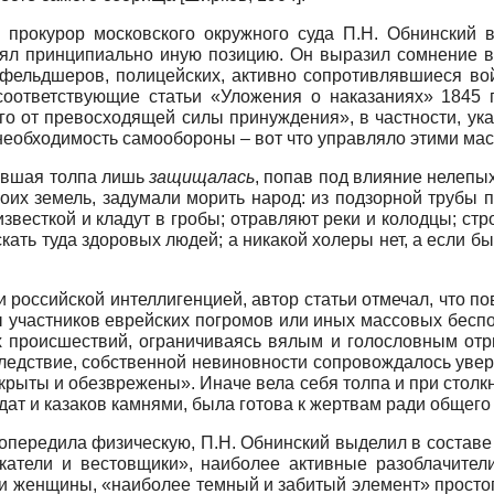
 прокурор московского окружного суда П.Н. Обнинский в
ял принципиально иную позицию. Он выразил сомнение в
 фельдшеров, полицейских, активно сопротивлявшиеся во
оответствующие статьи «Уложения о наказаниях» 1845 г
о от превосходящей силы принуждения», в частности, ука
 необходимость самообороны – вот что управляло этими м
мевшая толпа лишь
защищалась
, попав под влияние нелепых
оих земель, задумали морить народ: из подзорной трубы п
есткой и кладут в гробы; отравляют реки и колодцы; стро
скать туда здоровых людей; а никакой холеры нет, а если 
 российской интеллигенцией, автор статьи отмечал, что по
 участников еврейских погромов или иных массовых беспор
их происшествий, ограничиваясь вялым и голословным от
ледствие, собственной невиновности сопровождалось увер
скрыты и обезврежены». Иначе вела себя толпа и при столк
ат и казаков камнями, была готова к жертвам ради общего 
опередила физическую, П.Н. Обнинский выделил в составе
катели и вестовщики», наиболее активные разоблачител
яли женщины, «наиболее темный и забитый элемент» просто