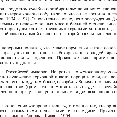
ков, предметом судебного разбирательства является «винов
вать героя холерного бунта за то, что он не воспитал в с
в, 1904
, с. 97]
. Относительно последнего рассуждения Д
 темных и невежественных масс в большей степени винов
оего проступка соответствующими скрытыми чертами в дан
той «колоссальной личности, в которой тысячи лиц слива
ы неверным полагать, что тяжкие нарушения закона совер
 преступников он отнес слабохарактерных людей, чрез
твенностью» за содеянное. Прочие же лица, присутств
длежать не должны.
 в Российской империи. Напротив, по «Уголовному улож
ть неуважение верховной власти, порицать порядок насле
леменную вражду, тем более, оскорбить Величество, нака
оисшествия (кроме тех, кто мог доказать в суде его случа
шленность присутствия устанавливается для «скопища» в це
 в отношении «заправил толпы», а именно тех, кто орга
жием, взрывчатыми веществами и снарядами. Причем
месте самого сборища
[
Ширков, 1904
]
.