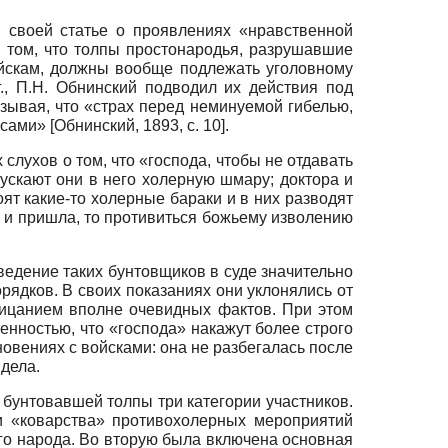
 своей статье о проявлениях «нравственной
 том, что толпы простонародья, разрушавшие
йскам, должны вообще подлежать уголовному
., П.Н. Обнинский подводил их действия под
зывая, что «страх перед неминуемой гибелью,
ассами»
[
Обнинский, 1893
, с. 10]
.
 слухов о том, что «господа, чтобы не отдавать
ускают они в него холерную шмару; доктора и
ят какие-то холерные бараки и в них разводят
бы и пришла, то противиться божьему изволению
ведение таких бунтовщиков в суде значительно
ядков. В своих показаниях они уклонялись от
рицанием вполне очевидных фактов. При этом
енностью, что «господа» накажут более строго
новениях с войсками: она не разбегалась после
дела.
 бунтовавшей толпы три категории участников.
и «коварства» противохолерных мероприятий
го народа. Во вторую была включена основная