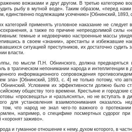
ражению вожаками и друг другом. В третью категорию во
удить рыбу в мутной воде». Таким образом, «перед нам
ом, единственно подлежащим усечению»
[
Обнинский, 1893
, 
ых категорий применять уголовное наказание не следует 
сохранения, а также по причине непреодолимой силы «н
тивным: темные и недоверчиво настроенные массы увидят 
крепившись в своем «знании», арестанты и избежавшие на
овавшихся ситуацией преступников, их достаточно судить
ии власти.
олпы, по мысли П.Н. Обнинского, должна предваряться
ль в трагическом непонимании народа и интеллигенции в 
оценного информационного сопровождения противоэпидем
лем зла»
[
Обнинский, 1893
, с. 4]
не только потому, что ав
Н. Обнинский. Условием их эффективности должно было с
ссийскому обществу того времени. Крестьяне и городские
отовы «просвещать» и «разъяснять», но не вступать в д
ого для установления взаимопонимания оказалось нед
 том, что народ не знал чего-то важного о протекании
омлен, например, о специфике посмертных судорог при 
й «хоронят заживо».
рода и гуманное отношение к нему, духом которого, в частн