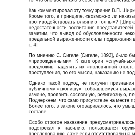
Как комментировал эту точку зрения В.П. Шир
Кроме того, в принципе, «возможно ли наказы
противодействовать влиянию толпы»?
[
Ширко
недостаточности воспитания представителей
заметим, что вывод об обусловленности нек
предельной выраженности силы подражания в 
с. 4]
.
По мнению С. Сигеле
[
Сигеле, 1893
]
, было б
«прирожденными». К категории «случайных»
предложив наделять их «половинной ответс
преступления, по его мысли, наказанию не по
Однако такой подход не получил признания
публичному «скопищу», собравшемуся вырази
измене, проявить сословную, религиозную, п
Подчеркнем, что само присутствие на месте пр
Более того, в законе оговаривалось, что умы
составе.
Особо строгое наказание предусматривалось
подстрекал к насилию, пользовался ору
преследованию, даже если отсутствовали на 