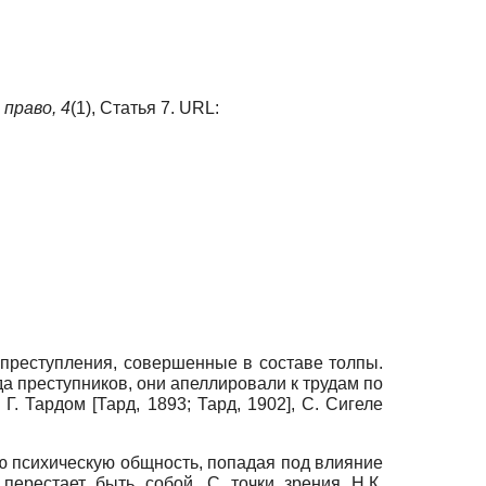
 право,
4
(1), Статья 7. URL:
 преступления, совершенные в составе толпы.
а преступников, они апеллировали к трудам по
, Г. Тардом
[
Тард, 1893
;
Тард, 1902
]
, С. Сигеле
ую психическую общность, попадая под влияние
перестает быть собой. С точки зрения Н.К.