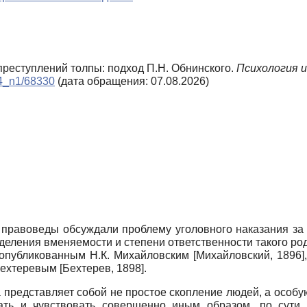
 преступлений толпы: подход П.Н. Обнинского.
Психология и
014_n1/68330
(дата обращения: 07.08.2026)
 правоведы обсуждали проблему уголовного наказания за
ления вменяемости и степени ответственности такого род
 опубликованным Н.К. Михайловским
[
Михайловский, 1896
]
 Бехтеревым
[
Бехтерев, 1898
]
.
 представляет собой не простое скопление людей, а особ
вать и чувствовать совершенно иным образом, по сути, 