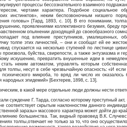
иркулируют процессы бессознательного взаимного подража
ересом, чертами характера. Подобное социальное о
оих инстинктов», неким беспозвоночным низшего пор
ления головы»
[
Тард, 1893
, с. 10]
. В его понимании, толп
азрушению, проявлениями коллективного безумия, бреду пр
в нравственном опьянении доходящей до своеобразного сом
попадает под влияние преступников, умалишенных, об
ку толпе этих личностей, – они и сообщат ей ее жестокос
дивид спускается на несколько ступеней по лестнице циви
роизвола, буйства, свирепости, а также энтузиазма и ге
бому искушению, превратить внушенные идеи в немедлен
стать неким автоматом, управлять которым собственная
ля толпы, несут в себе чрезвычайную опасность: «И если
 психического микроба, то вряд ли число их оказалось
я народных эпидемий»
[
Бехтерев, 1898
, с. 13]
.
тическим, в какой мере отдельные люди должны нести ответ
али суждение Г. Тарда, согласно которому преступный акт
олне соответствует скрытым наклонностям данного индивид
ственной заразы» массового характера может дойти до край
 влиянию большинства. Так, видный правовед В.К. Случев
ниях толпы,отвечает не только за то, что оно осуществил
обусловившие возможность такого воздействия на него толпы»