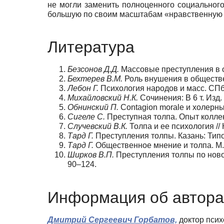
не могли заменить полноценного социального
большую по своим масштабам «нравственную з
Литература
Безсонов Д.Д.
Массовые преступления в об
Бехтерев В.М.
Роль внушения в обществен
Лебон Г.
Психология народов и масс. СПб.
Михайловский Н.К.
Сочинения: В 6 т. Изд. 
Обнинский П.
Contagion morale и холерные
Сигеле С.
Преступная толпа. Опыт колле
Случевский В.К.
Толпа и ее психология // 
Тард Г.
Преступления толпы. Казань: Типо-
Тард Г.
Общественное мнение и толпа. М.:
Ширков В.П.
Преступления толпы по новом
90–124.
Информация об автора
Дмитрий Сергеевич Горбатов,
доктор псих