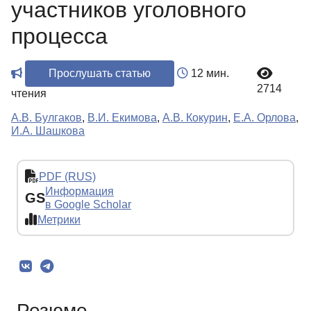
участников уголовного
процесса
Прослушать статью
12 мин.
2714
чтения
А.В. Булгаков
,
В.И. Екимова
,
А.В. Кокурин
,
Е.А. Орлова
,
И.А. Шашкова
PDF (RUS)
Информация
GS
в Google Scholar
Метрики
Резюме