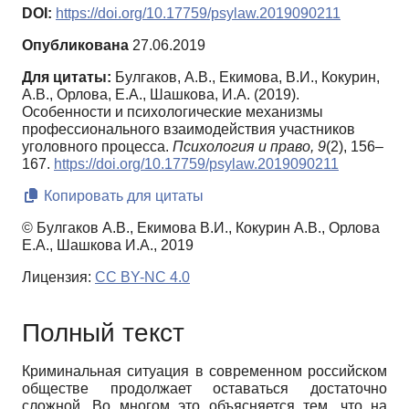
DOI:
https://doi.org/10.17759/psylaw.2019090211
Опубликована
27.06.2019
Для цитаты:
Булгаков, А.В., Екимова, В.И., Кокурин,
А.В., Орлова, Е.А., Шашкова, И.А. (2019).
Особенности и психологические механизмы
профессионального взаимодействия участников
уголовного процесса.
Психология и право,
9
(2), 156–
167.
https://doi.org/10.17759/psylaw.2019090211
Копировать для цитаты
© Булгаков А.В., Екимова В.И., Кокурин А.В., Орлова
Е.А., Шашкова И.А., 2019
Лицензия:
CC BY-NC 4.0
Полный текст
Криминальная ситуация в современном российском
обществе продолжает оставаться достаточно
сложной. Во многом это объясняется тем, что на