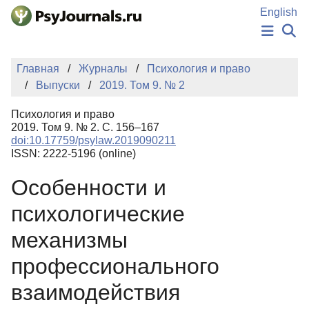
Перейти к основному содержанию
English
НОВОСТИ
Главная
Журналы
Психология и право
ИЗДАНИЯ
Выпуски
2019. Том 9. № 2
АВТОРЫ
ПОДАТЬ РУКОПИСЬ
Психология и право
БАЗА ЗНАНИЙ
2019. Том 9. № 2. С. 156–167
doi:10.17759/psylaw.2019090211
КЛЮЧЕВЫЕ СЛОВА
ISSN: 2222-5196 (online)
Регистрация
Вход
Особенности и
психологические
механизмы
профессионального
взаимодействия