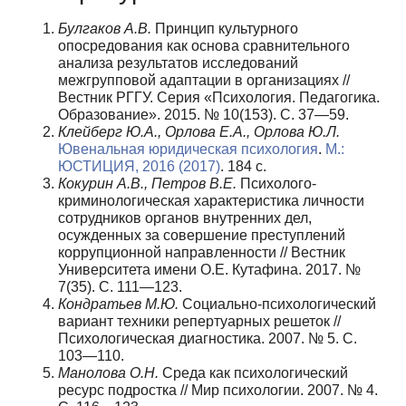
Булгаков А.В.
Принцип культурного
опосредования как основа сравнительного
анализа результатов исследований
межгрупповой адаптации в организациях //
Вестник РГГУ. Серия «Психология. Педагогика.
Образование». 2015. № 10(153). С. 37—59.
Клейберг Ю.А., Орлова Е.А., Орлова Ю.Л.
Ювенальная юридическая психология
.
М.:
ЮСТИЦИЯ, 2016 (2017)
. 184 с.
Кокурин А.В., Петров В.Е.
Психолого-
криминологическая характеристика личности
сотрудников органов внутренних дел,
осужденных за совершение преступлений
коррупционной направленности // Вестник
Университета имени О.Е. Кутафина. 2017. №
7(35). С. 111—123.
Кондратьев М.Ю.
Социально-психологический
вариант техники репертуарных решеток //
Психологическая диагностика. 2007. № 5. С.
103—110.
Манолова О.Н.
Среда как психологический
ресурс подростка // Мир психологии. 2007. № 4.