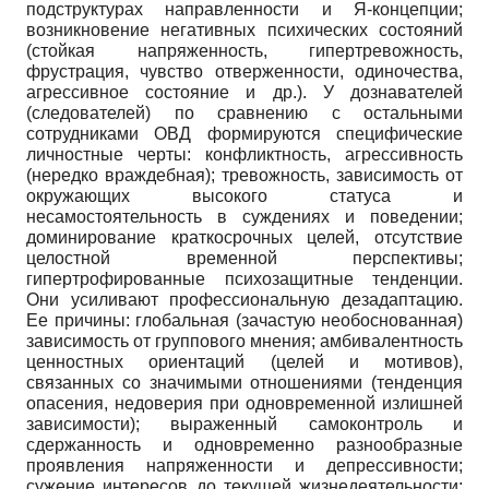
подструктурах направленности и Я-концепции;
возникновение негативных психических состояний
(стойкая напряженность, гипертревожность,
фрустрация, чувство отверженности, одиночества,
агрессивное состояние и др.). У дознавателей
(следователей) по сравнению с остальными
сотрудниками ОВД формируются специфические
личностные черты: конфликтность, агрессивность
(нередко враждебная); тревожность, зависимость от
окружающих высокого статуса и
несамостоятельность в суждениях и поведении;
доминирование краткосрочных целей, отсутствие
целостной временной перспективы;
гипертрофированные психозащитные тенденции.
Они усиливают профессиональную дезадаптацию.
Ее причины: глобальная (зачастую необоснованная)
зависимость от группового мнения; амбивалентность
ценностных ориентаций (целей и мотивов),
связанных со значимыми отношениями (тенденция
опасения, недоверия при одновременной излишней
зависимости); выраженный самоконтроль и
сдержанность и одновременно разнообразные
проявления напряженности и депрессивности;
сужение интересов до текущей жизнедеятельности;