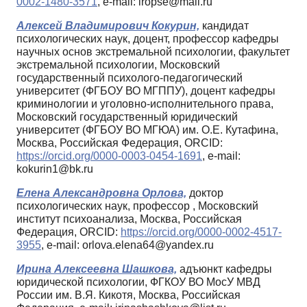
0002-1480-3571
, e-mail: iropse@mail.ru
Алексей Владимирович Кокурин,
кандидат
психологических наук, доцент, профессор кафедры
научных основ экстремальной психологии, факультет
экстремальной психологии, Московский
государственный психолого-педагогический
университет (ФГБОУ ВО МГППУ), доцент кафедры
криминологии и уголовно-исполнительного права,
Московский государственный юридический
университет (ФГБОУ ВО МГЮА) им. О.Е. Кутафина,
Москва, Российская Федерация, ORCID:
https://orcid.org/0000-0003-0454-1691
, e-mail:
kokurin1@bk.ru
Елена Александровна Орлова,
доктор
психологических наук, профессор , Московский
институт психоанализа, Москва, Российская
Федерация, ORCID:
https://orcid.org/0000-0002-4517-
3955
, e-mail: orlova.elena64@yandex.ru
Ирина Алексеевна Шашкова,
адъюнкт кафедры
юридической психологии, ФГКОУ ВО МосУ МВД
России им. В.Я. Кикотя, Москва, Российская