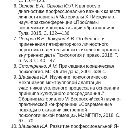
С. 116—123.
Орлова Е.А., Орлова Ю.Л.
К вопросу о
диагностике профессионально важных качеств
личности юриста // Материалы XII Междунар.
науч.-практ.конференции «Проблемы
экономики и информатизации образования».
Тула, 2015. С. 132—136.
Петров В.Е., Кокурин А.В.
Особенности
применения пятифакторного личностного
опросника в деятельности психологов органов
внутренних дел // Психология и право. 2016. Т.
6. № 3. С. 40—47.
Столяренко, А.М.
Прикладная юридическая
психология. М.: Юнити-дана, 2001. 639 с.
Шашкова И.А.
Изучение психологических
механизмов межгрупповой адаптации
участников уголовного процесса на основании
принципа культурного опосредования //
Сборник материалов VI Всероссийской научно-
практической конференции «Современные
подходы в оказании экстренной
психологической помощи». М.: МГППУ, 2018. С.
67—70.
Шашкова И.А.
Развитие профессиональной Я-