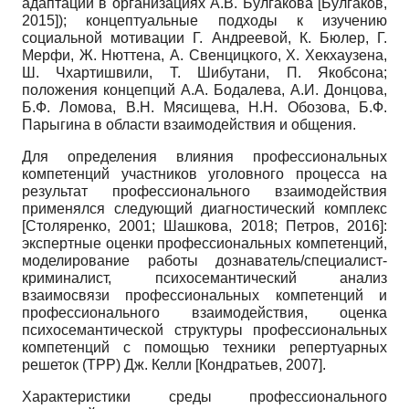
адаптации в организациях А.В. Булгакова
[
Булгаков,
2015
]
); концептуальные подходы к изучению
социальной мотивации Г. Андреевой, К. Бюлер, Г.
Мерфи, Ж. Нюттена, А. Свенцицкого, Х. Хекхаузена,
Ш. Чхартишвили, Т. Шибутани, П. Якобсона;
положения концепций А.А. Бодалева, А.И. Донцова,
Б.Ф. Ломова, В.Н. Мясищева, Н.Н. Обозова, Б.Ф.
Парыгина в области взаимодействия и общения.
Для определения влияния профессиональных
компетенций участников уголовного процесса на
результат профессионального взаимодействия
применялся следующий диагностический комплекс
[
Столяренко, 2001
;
Шашкова, 2018
;
Петров, 2016
]
:
экспертные оценки профессиональных компетенций,
моделирование работы дознаватель/специалист-
криминалист, психосемантический анализ
взаимосвязи профессиональных компетенций и
профессионального взаимодействия, оценка
психосемантической структуры профессиональных
компетенций с помощью техники репертуарных
решеток (ТРР) Дж. Келли
[
Кондратьев, 2007
]
.
Характеристики среды профессионального