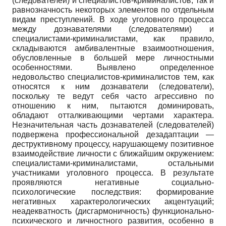
(следователей) и специалистов-криминалистов, так и
равнозначность некоторых элементов по отдельным
видам преступлений. В ходе уголовного процесса
между дознавателями (следователями) и
специалистами-криминалистами, как правило,
складываются амбивалентные взаимоотношения,
обусловленные в большей мере личностными
особенностями. Выявлено определенное
недовольство специалистов-криминалистов тем, как
относятся к ним дознаватели (следователи),
поскольку те ведут себя часто агрессивно по
отношению к ним, пытаются доминировать,
обладают отталкивающими чертами характера.
Незначительная часть дознавателей (следователей)
подвержена профессиональной дезадаптации —
деструктивному процессу, нарушающему позитивное
взаимодействие личности с ближайшим окружением:
специалистами-криминалистами, остальными
участниками уголовного процесса. В результате
проявляются негативные социально-
психологические последствия: формирование
негативных характерологических акцентуаций;
неадекватность (дисгармоничность) функционально-
психического и личностного развития, особенно в