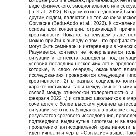
которые росли в семьях, применяющих негативн
виде физического, эмоционального или сексуал
(Li et al., 2022). В одном из исследований б
другим людям, являются не только физическо
Согласие (Bedu-Addo et al., 2023). К сожален
основа для концепции, отражающей причин
креативности. Пока же на текущем этапе, по
можно прийти к выводу о том, что профилакти
могут быть семинары и интервенции в женских
Разумеется, контекст не исчерпывается то
ситуации и контекста разведены: под ситуац
условия последних нескольких лет и предпола
которые, в свою очередь, оказывают влия
исследованиях проверяются следующие гипот
креативности; 2) в разных социально-поли
характеристиками, так и между личностными
связей между этнической толерантностью и
февраля 2022 г.) и старших школьников в ма
сочетается с более высоким уровнем антисо
ситуации, чего не наблюдалось в выборке сту
результатов срезового исследования, проведен
подтвердили выдвинутые гипотезы и выявил
проявлению антисоциальной креативности 
идентичности и черты «Согласие» выше. Так