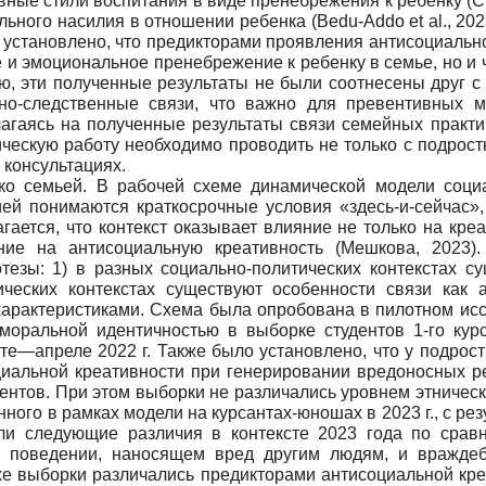
ые стили воспитания в виде пренебрежения к ребенку (Cui 
ьного насилия в отношении ребенка (Bedu-Addo et al., 20
ыло установлено, что предикторами проявления антисоциал
е и эмоциональное пренебрежение к ребенку в семье, но и
ию, эти полученные результаты не были соотнесены друг с
но-следственные связи, что важно для превентивных м
лагаясь на полученные результаты связи семейных практи
ческую работу необходимо проводить не только с подрост
 консультациях.
лько семьей. В рабочей схеме динамической модели соци
ией понимаются краткосрочные условия «здесь-и-сейчас»
гается, что контекст оказывает влияние не только на креа
ние на антисоциальную креативность (Мешкова, 2023
езы: 1) в разных социально-политических контекстах с
тических контекстах существуют особенности связи как 
 характеристиками. Схема была опробована в пилотном ис
 моральной идентичностью в выборке студентов 1-го ку
рте—апреле 2022 г. Также было установлено, что у подрос
циальной креативности при генерировании вредоносных р
дентов. При этом выборки не различались уровнем этничес
ного в рамках модели на курсантах-юношах в 2023 г., с резу
и следующие различия в контексте 2023 года по срав
в поведении, наносящем вред другим людям, и враждеб
же выборки различались предикторами антисоциальной кр