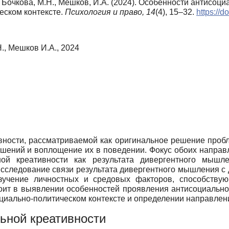
, Бочкова, М.Н., Мешков, И.А. (2024). Особенности антисоц
еском контексте.
Психология и право,
14
(4), 15–32.
https://
., Мешков И.А., 2024
вности, рассматриваемой как оригинальное решение про
шений и воплощение их в поведении. Фокус обоих направле
ой креативности как результата дивергентного мыш
 исследование связи результата дивергентного мышления 
изучение личностных и средовых факторов, способству
тоит в выявлении особенностей проявления антисоциально
циально-политическом контексте и определении направлен
ьной креативности