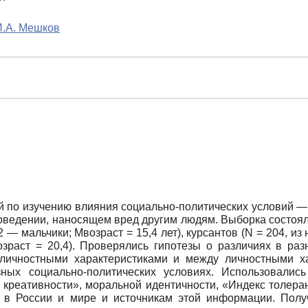
И.А. Мешков
 по изучению влияния социально-политических условий —
ведении, наносящем вред другим людям. Выборка состояла 
72 — мальчики; Мвозраст = 15,4 лет), курсантов (N = 204, и
зраст = 20,4). Проверялись гипотезы о различиях в разн
с личностными характеристиками и между личностными ха
ных социально-политических условиях. Использовалис
креативности», моральной идентичности, «Индекс толеран
и в России и мире и источникам этой информации. Пол