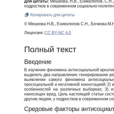
Для цитаты:
Мешкова, Н.В., Ениколопов, С.Н.
подростков в современном социально-политич
Копировать для цитаты
© Мешкова Н.В., Ениколопов С.Н., Бочкова М.Н
Лицензия:
CC BY-NC 4.0
Полный текст
Введение
В изучении феномена антисоциальной креати
выделить два направления: генерирование ре
выявлении самого феномена антисоциальн
просоциальной и негативной коннотацией; 2)
особенностей на различных выборках; 3) 
наносящих вред. Цель настоящей статьи сос
другим людям, у подростков в современном со
Средовые факторы антисоциал