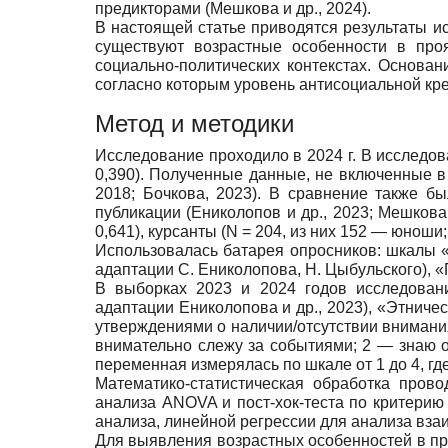
предикторами (Мешкова и др., 2024).
В настоящей статье приводятся результаты и
существуют возрастные особенности в про
социально-политических контекстах. Основа
согласно которым уровень антисоциальной креат
Метод и методики
Исследование проходило в 2024 г. В исследова
0,390). Полученные данные, не включенные в 
2018; Бочкова, 2023). В сравнение также б
публикации (Ениколопов и др., 2023; Мешкова 
0,641), курсанты (N = 204, из них 152 — юноши
Использовалась батарея опросников: шкалы «
адаптации С. Ениколопова, Н. Цыбульского), «
В выборках 2023 и 2024 годов исследован
адаптации Ениколопова и др., 2023), «Этничес
утверждениями о наличии/отсутствии внимания
внимательно слежу за событиями; 2 — знаю о
переменная измерялась по шкале от 1 до 4, гд
Математико-статистическая обработка прово
анализа ANOVA и пост-хок-теста по критерию
анализа, линейной регрессии для анализа вз
Для выявления возрастных особенностей в пр