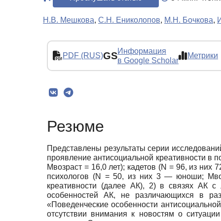
Н.В. Мешкова
,
С.Н. Ениколопов
,
М.Н. Бочкова
,
Информация
GS
PDF (RUS)
Метрики
в Google Scholar
Резюме
Представлены результаты серии исследований
проявление антисоциальной креативности в по
Мвозраст = 16,0 лет); кадетов (N = 96, из них 
психологов (N = 50, из них 3 — юноши; Мво
креативности (далее АК), 2) в связях АК 
особенностей АК, не различающихся в раз
«Поведенческие особенности антисоциальной 
отсутствии внимания к новостям о ситуаци