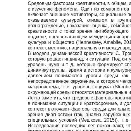
Средовым факторам креативности, в общем, и 
к изучению феномена. Один из компонентов
включает внешние мотиваторы, социальные по
оказываемое культурой, климатом в групп
вознаграждение, наказание, оценка, семейно
креативности с точки зрения ингибирующего 
подходе, предполагающем междисциплинарные
культура и общество (Hennessey, Amabile, 2
контекст, местную, национальную и международ
В модели динамической креативности С. Тром
которую решает индивид, и ситуации. Под сит
уровень шума и т. д., которые формируют с
динамику группы, время в истории и культурну
давлением понимаются уровни среды как 
непосредственное окружение, в котором челов
макросистема, т. е. уровень социума (Stern
окружающей среды относятся материальные и с
Легко заметить, что средовые факторы креати
в понимание ситуации и краткосрочные, и дол
контекст включают факторы среды длительно
зрения диагностики (так, анализ зарубежны
специальных условий (Мешкова, 2015)), т. е
Исследования последних лет показывают, ч