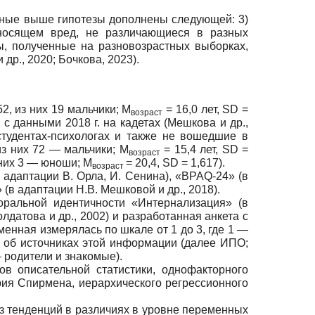
анные выше гипотезы дополнены следующей: 3)
аносящем вред, не различающиеся в разных
ы, полученные на разновозрастных выборках,
др., 2020; Бочкова, 2023).
2, из них 19 мальчики; М
= 16,0 лет, SD =
возраст
с данными 2018 г. на кадетах (Мешкова и др.,
студентах-психологах и также не вошедшие в
из них 72 — мальчики; М
= 15,4 лет, SD =
возраст
з них 3 — юноши; М
= 20,4, SD = 1,617).
возраст
адаптации В. Орла, И. Сенина), «BPAQ-24» (в
(в адаптации Н.В. Мешковой и др., 2018).
ральной идентичности «Интернализация» (в
лдатова и др., 2002) и разработанная анкета с
енная измерялась по шкале от 1 до 3, где 1 —
и об источниках этой информации (далее ИПО;
 родители и знакомые).
ов описательной статистики, однофакторного
рия Спирмена, иерархического регрессионного
з тенденций в различиях в уровне переменных