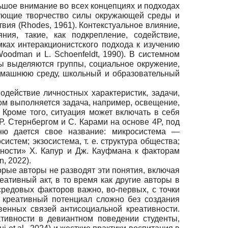
льшое внимание во всех концепциях и подходах
рующие творчество силы окружающей среды и
ия (Rhodes, 1961). Контекстуальное влияние,
ия, такие, как подкрепление, содействие,
мках интеракционистского подхода к изучению
oodman и L. Schoenfeldt, 1990). В системном
ы выделяются группы, социальное окружение,
 домашнюю среду, школьный и образовательный
одействие личностных характеристик, задачи,
ром выполняется задача, например, освещение,
Кроме того, ситуация может включать в себя
 Р. Стернбергом и С. Карами на основе 4P, под
ню дается свое название: микросистема —
стем; экзосистема, т. е. структура общества;
ивности» Х. Капур и Дж. Кауфмана к факторам
, 2022).
орые авторы не разводят эти понятия, включая
еативный акт, в то время как другие авторы в
редовых факторов важно, во-первых, с точки
ь креативный потенциал сложно без создания
твенных связей антисоциальной креативности.
тивности в девиантном поведении студенты,