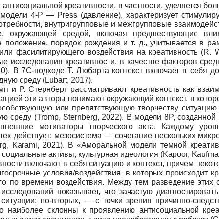
антисоциальной креативности, в частности, уделяется бо
 модели 4-P — Press (давление), характеризует стимули
требности, внутригрупповые и межгрупповые взаимодейств
е, окружающей средой, включая предшествующие влиян
е положение, порядок рождения и т. д., учитывается в ра
или фасилитирующего воздействия на креативность (R. W
 исследования креативности, в качестве факторов сред
010). В 7С-подходе Т. Любарта контекст включает в себя
ную среду (Lubart, 2017).
п и Р. Стернберг рассматривают креативность как взаим
уацией эти авторы понимают окружающий контекст, в кото
пособствующую или препятствующую творчеству ситуацию. 
ю среду (Tromp, Sternberg, 2022). В модели 8P, созданной
внешние мотиваторы творческого акта. Каждому уров
ек действует; мезосистема — сочетание нескольких микроси
berg, Karami, 2021). В «Аморальной модели темной креат
оциальные активы, культурная идеология (Kapoor, Kaufman
вности включают в себя ситуацию и контекст, причем некот
госрочные условия/воздействия, в которых происходит кр
го по времени воздействия. Между тем разведение этих с
х исследований показывает, что зачастую диагностироват
. ситуации; во-вторых, — с точки зрения причинно-следс
то наиболее склонны к проявлению антисоциальной креа