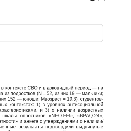
 в контексте СВО и в доковидный период — на
из подростков (N = 52, из них 19 — мальчики;
з них 152 — юноши; Мвозраст = 19,3), студентов-
ых контекстах: 1) в уровнях антисоциальной
рактеристиками, и 3) о наличии возрастных
ь шкалы опросников «NEO-FFI», «BPAQ-24»,
тности» и анкета с утверждениями о наличии/
ученные результаты подтвердили выдвинутые