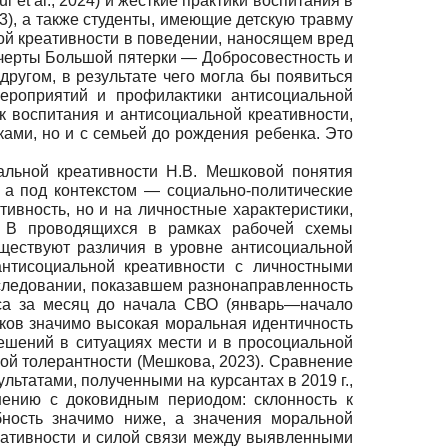
et al., 2024) и жесткие практики воспитания в
23), а также студенты, имеющие детскую травму
ьной креативности в поведении, наносящем вред
 черты Большой пятерки — Добросовестность и
 другом, в результате чего могла бы появиться
ероприятий и профилактики антисоциальной
к воспитания и антисоциальной креативности,
ками, но и с семьей до рождения ребенка. Это
альной креативности Н.В. Мешковой понятия
, а под контекстом — социально-политические
тивность, но и на личностные характеристики,
). В проводящихся в рамках рабочей схемы
уществуют различия в уровне антисоциальной
антисоциальной креативности с личностными
следовании, показавшем разнонаправленность
рса за месяц до начала СВО (январь—начало
тков значимо высокая моральная идентичность
ешений в ситуациях мести и в просоциальной
кой толерантности (Мешкова, 2023). Сравнение
льтатами, полученными на курсантах в 2019 г.,
нению с доковидным периодом: склонность к
ность значимо ниже, а значения моральной
еативности и силой связи между выявленными