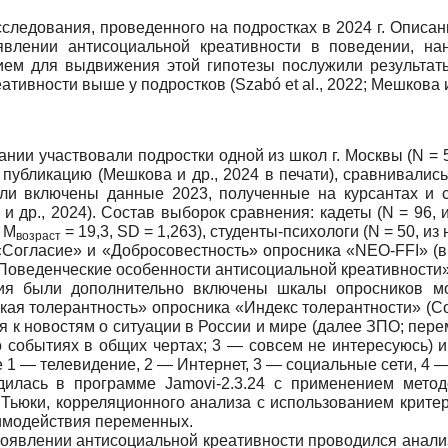
сследования, проведенного на подростках в 2024 г. Опис
явлении антисоциальной креативности в поведении, н
нием для выдвижения этой гипотезы послужили результат
ивности выше у подростков (Szabó et al., 2022; Мешкова и 
нии участвовали подростки одной из школ г. Москвы (N = 5
публикацию (Мешкова и др., 2024 в печати), сравнивались 
ыли включены данные 2023, полученные на курсантах и 
и др., 2024). Состав выборок сравнения: кадеты (N = 96, 
; М
= 19,3, SD = 1,263), студенты-психологи (N = 50, и
возраст
Согласие» и «Добросовестность» опросника «NEO-FFI» (в 
Поведенческие особенности антисоциальной креативности» 
ия были дополнительно включены шкалы опросников мо
кая толерантность» опросника «Индекс толерантности» (Со
 к новостям о ситуации в России и мире (далее ЗПО; перем
 событиях в общих чертах; 3 — совсем не интересуюсь) 
е 1 — телевидение, 2 — Интернет, 3 — социальные сети, 4 —
дилась в программе Jamovi-2.3.24 c применением метод
 Тьюки, корреляционного анализа с использованием крите
аимодействия переменных.
оявлении антисоциальной креативности проводился анали