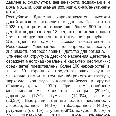
давление, субкультура девиантности, подражание и
роль модели, социальная изоляция, онлайн-влияние
и т. д.).
Республика Дагестан характеризуется высокой
долей детского населения: по данным Росстата на
2023 год в регионе проживают более 800 тысяч
детей и подростков до 18 лет, что составляет около
25% от общей численности населения республики.
Это один из самых высоких показателей в
Российской Федерации, что определяет особую
значимость вопросов защиты детства для региона.
Этническая структура детского населения Дагестана
отражает многонациональный характер республики:
среди детей представлены более 100 народностей, в
т. ч. 30 коренных, представляющих крупные
языковые семьи и группы: иберийско-кавказскую,
тюркскую, иранскую, индоевропейскую и другие
(Гаджимурадова, 2019). При этом наиболее
многочисленными являются аварцы (29,4%),
даргинцы (17%), кумыки (14,9%), лезгины
(13,3%). Быстрыми темпами растет численность
азербайджанцев (4,3%), табасаранцев (4,3%),
рутульцев (ок. 1%), агулов (0,9%), цахуров (0,3%) и
др. (Ибрагимов, 2010). Такое этническое