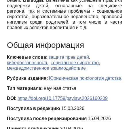
семей
.
Выводы.
Выявлены как успешные практики
поддержки детей, основанные на специфике
региона, так и системные проблемы - социальное
сиротство, образовательное неравенство, правовой
нигилизм среди родителей, в том числе в части
правовых аспектов воспитания и т. д.
Общая информация
Ключевые слова:
защита прав детей
,
кибербезопасность
,
социальное сиротство
,
межведомственное взаимодействие
Рубрика издания:
Юридическая психология детства
Тип материала:
научная статья
DOI:
https://doi.org/10.17759/psylaw.2026160209
Поступила в редакцию
15.03.2026
Поступила после рецензирования
15.04.2026
Принята к публикации
20.04.2026