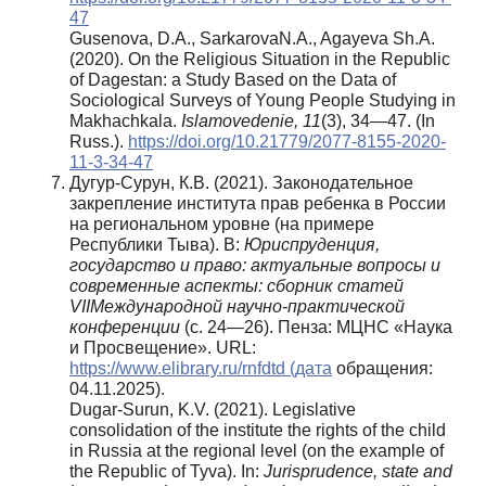
47
Gusenova, D.A., SarkarovaN.A., Agayeva Sh.A.
(2020). On the Religious Situation in the Republic
of Dagestan: a Study Based on the Data of
Sociological Surveys of Young People Studying in
Makhachkala.
Islamovedenie, 11
(3), 34—47. (In
Russ.).
https://doi.org/10.21779/2077-8155-2020-
11-3-34-47
Дугур-Сурун, К.В. (2021). Законодательное
закрепление института прав ребенка в России
на региональном уровне (на примере
Республики Тыва). В:
Юриспруденция,
государство и право: актуальные вопросы и
современные аспекты: сборник статей
VII
Международной научно-практической
конференции
(с. 24—26). Пенза: МЦНС «Наука
и Просвещение». URL:
https://www.elibrary.ru/rnfdtd (дата
обращения:
04.11.2025).
Dugar-Surun, K.V. (2021). Legislative
consolidation of the institute the rights of the child
in Russia at the regional level (on the example of
the Republic of Tyva). In:
Jurisprudence, state and