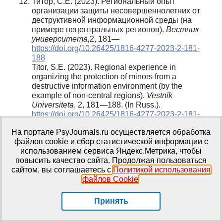
Титор, С.Е. (2023). Региональный опыт
организации защиты несовершеннолетних от
деструктивной информационной среды (на
примере нецентральных регионов).
Вестник
университета,
2, 181—
https://doi.org/10.26425/1816-4277-2023-2-181-
188
Titor, S.E. (2023). Regional experience in
organizing the protection of minors from a
destructive information environment (by the
example of non-central regions).
Vestnik
Universiteta
, 2, 181—188. (In Russ.).
https://doi.org/10.26425/1816-4277-2023-2-181-
188
На портале PsyJournals.ru осуществляется обработка
Тихая, Л.С. (2020). О некоторых аспектах
файлов cookie и сбор статистической информации с
защиты прав детей.
Вестник Санкт-
использованием сервиса Яндекс.Метрика, чтобы
Петербургского университета МВД России
,
повысить качество сайта. Продолжая пользоваться
1(85), 66— https: //doi.org/10.35750/2071-8284-
сайтом, вы соглашаетесь с
Политикой использования
2020-1-66-70.
файлов Cookie
.
Tihaya, L.S. (2020). On certain aspects of the
protection of the rights of children.
Vestnik of St.
Petersburg University of the Ministry of Internal
Принять
Affairs of Russia
, 1(85), 66—70. (In Russ.).
https://doi.org/10.35750/2071-8284-2020-1-66-70