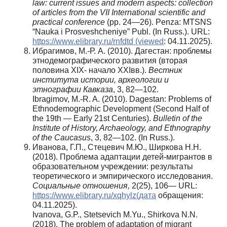
law: current issues and modern aspects: collection
of articles from the VII International scientific and
practical conference
(pp. 24—26). Penza: MTSNS
“Nauka i Prosveshcheniye” Publ. (In Russ.). URL:
https://www.elibrary.ru/rnfdtd (viewed
: 04.11.2025).
Ибрагимов, М.-Р. А. (2010). Дагестан: проблемы
этнодемографического развития (вторая
половина XIX- начало XXIвв.).
Вестник
института истории, археологии и
этнографии Кавказа
, 3, 82—102.
Ibragimov, M.-R. A. (2010). Dagestan: Problems of
Ethnodemographic Development (Second Half of
the 19th — Early 21st Centuries).
Bulletin of the
Institute of History, Archaeology, and Ethnography
of the Caucasus
, 3, 82—102. (In Russ.).
Иванова, Г.П., Стецевич М.Ю., Ширкова Н.Н.
(2018). Проблема адаптации детей-мигрантов в
образовательном учреждении: результаты
теоретического и эмпирического исследования.
Социальные отношения,
2(25), 106— URL:
https://www.elibrary.ru/xqhylz(дата
обращения:
04.11.2025).
Ivanova, G.P., Stetsevich M.Yu., Shirkova N.N.
(2018). The problem of adaptation of migrant