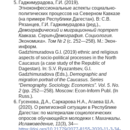
Гаджимурадова, Г.И. (2019).
Этноконфессиональные аспекты социально-
политических процессов на Северном Кавказе
(на примере Республики Дагестан). В: С.В.
Рязанцев, Г.И. Гаджимурадова (ред.).,
Демографический и миграционный портрет
Кавказа. Серия
«
Демография
.
Социология
.
Экономика
».
Том
№ 2
(с. 252—258). М.: Экон-
информ.
Gadzhimuradova G.I. (2019) ethnic and religious
aspects of socio-political processes in the North
Caucasus (a case study of the Republic of
Dagestan). In: S.V. Ryazantsev, G.I.
Gadzhimuradova (Eds.),
Demographic and
migration portrait of the Caucasus. Series
“Demography. Sociology. Economics
”.
Vol. 5. No.
2
(pp. 252—258). Moscow: Econ-Inform Publ. (In
Russ.).
Гусенова, Д.А., Саркарова Н.А., Агаева Ш.А.
(2020). О религиозной ситуации в Республике
Дагестан: по материалам социологических
опросов обучающейся молодежи г. Махачкалы.
Исламоведение, 11
(3), 34—
https://doi.org/10.21779/2077-8155-2020-11-3-34-