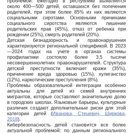
проблемой: ежегодно в республике выявляется
около 400—500 детей, оставшихся без попечения
родителей, при этом более 85% из них являются
социальными сиротами. Основными причинами
социального сиротства являются лишение
родительских прав (45%), отказ от ребенка при
рождении (25%), смерть родителей (20%).
Детская безнадзорность и правонарушения
характеризуются региональной спецификой. В 2023
—2024 годах на учете в органах системы
профилактики состояло более 3,5 тысячи
несовершеннолетних правонарушителей. Структура
детской преступности включает кражи (35%),
причинение вреда здоровью (15%), хулиганство
(12%), наркотические преступления (8%).
Проблемы образовательной интеграции особенно
актуальны для детей из семей внутренних
мигрантов, которые составляют значительную долю
в городских школах. Языковые барьеры, культурные
различия создают дополнительные риски для этой
категории детей (
Иванова, Стецевич, Ширкова,
2018
).
Кибербезопасность детей становится все более
актуальной проблемой: по данным регионального