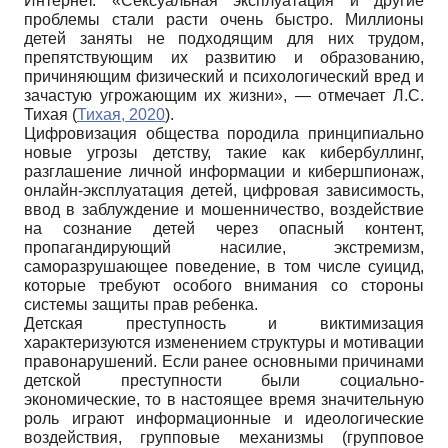
Интернет. «Сексуальная эксплуатация и другие
проблемы стали расти очень быстро. Миллионы
детей заняты не подходящим для них трудом,
препятствующим их развитию и образованию,
причиняющим физический и психологический вред и
зачастую угрожающим их жизни», — отмечает Л.С.
Тихая (
Тихая, 2020
).
Цифровизация общества породила принципиально
новые угрозы детству, такие как кибербуллинг,
разглашение личной информации и кибершпионаж,
онлайн-эксплуатация детей, цифровая зависимость,
ввод в заблуждение и мошенничество, воздействие
на сознание детей через опасный контент,
пропагандирующий насилие, экстремизм,
саморазрушающее поведение, в том числе суицид,
которые требуют особого внимания со стороны
системы защиты прав ребенка.
Детская преступность и виктимизация
характеризуются изменением структуры и мотивации
правонарушений. Если ранее основными причинами
детской преступности были социально-
экономические, то в настоящее время значительную
роль играют информационные и идеологические
воздействия, групповые механизмы (групповое