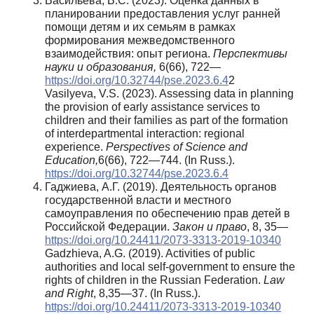
Васильева, В.С. (2023). Оценка данных в
планировании предоставления услуг ранней
помощи детям и их семьям в рамках
формирования межведомственного
взаимодействия: опыт региона.
Перспективы
науки и образования,
6(66), 722—
https://doi.org/10.32744/pse.2023.6.4
2
Vasilyeva, V.S. (2023). Assessing data in planning
the provision of early assistance services to
children and their families as part of the formation
of interdepartmental interaction: regional
experience.
Perspectives of Science and
Education,
6(66), 722—744. (In Russ.).
https://doi.org/10.32744/pse.2023.6.4
Гаджиева, А.Г. (2019). Деятельность органов
государственной власти и местного
самоуправления по обеспечению прав детей в
Российской Федерации.
Закон и право
, 8, 35—
https://doi.org/10.24411/2073-3313-2019-10340
Gadzhieva, A.G. (2019). Activities of public
authorities and local self-government to ensure the
rights of children in the Russian Federation.
Law
and Righ
t
, 8,35—37. (In Russ.).
https://doi.org/10.24411/2073-3313-2019-10340