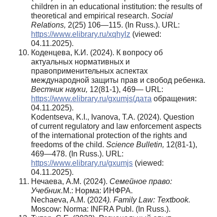
children in an educational institution: the results of
theoretical and empirical research.
Social
Relations
,
2(25) 106—115. (In Russ.). URL:
https://www.elibrary.ru/xqhylz
(viewed:
04.11.2025).
Коденцева, К.И. (2024). К вопросу об
актуальных нормативных и
правоприменительных аспектах
международной защиты прав и свобод ребенка.
Вестник науки,
12(81-1), 469— URL:
https://www.elibrary.ru/gxumjs(дата
обращения:
04.11.2025).
Kodentseva, K.I., Ivanova, T.A. (2024). Question
of current regulatory and law enforcement aspects
of the international protection of the rights and
freedoms of the child.
Science Bulletin,
12(81-1),
469—478. (In Russ.). URL:
https://www.elibrary.ru/gxumjs
(viewed:
04.11.2025).
Нечаева, А.М. (2024).
Семейное право:
Учебник.
М.: Норма: ИНФРА.
Nechaeva, A.M. (2024
).
Family Law: Textbook.
Moscow: Norma: INFRA Publ. (In Russ.).