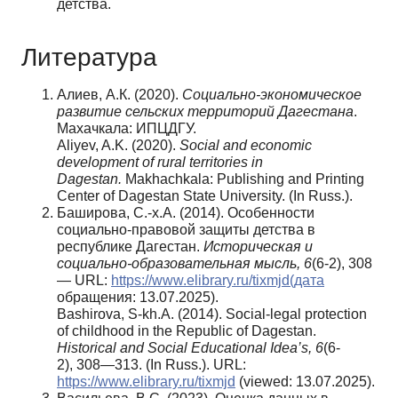
детства.
Литература
Алиев, А.К. (2020).
Социально-экономическое
развитие сельских территорий Дагестана
.
Махачкала: ИПЦДГУ.
Aliyev, A.K. (2020).
Social and economic
development of rural territories in
Dagestan.
Makhachkala: Publishing and Printing
Center of Dagestan State University. (In Russ.).
Баширова, С.-х.А. (2014). Особенности
социально-правовой защиты детства в
республике Дагестан.
Историческая и
социально-образовательная мысль, 6
(6-2), 308
— URL:
https://www.elibrary.ru/tixmjd(дата
обращения: 13.07.2025).
Bashirova, S-kh.A. (2014). Social-legal protection
of childhood in the Republic of Dagestan.
Historical and Social Educational Idea’s
,
6
(6-
2), 308—313. (In Russ.). URL:
https://www.elibrary.ru/tixmjd
(viewed: 13.07.2025).