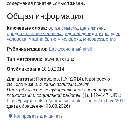
содержания понятия «смысл жизни».
Общая информация
Ключевые слова:
орган смысла
,
цель жизни
,
предназначение человека
,
идея индивида
,
игра
,
удел
человека
,
«тайна бытия» человека
,
мировоззрение
Рубрика издания:
Дискуссионный клуб
Тип материала:
научная статья
Опубликована
18.10.2014
Для цитаты:
Погорелов, Г.А. (2014). К вопросу о
смысле жизни.
Учёные записки Санкт-
Петербургского государственного института
психологии и социальной работы,
(1), 142–147. URL:
https://psyjournals.ru/journals/scientific_notes/archive/201
(дата обращения: 08.08.2026)
Копировать для цитаты