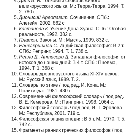
Даль В. И.
Толковый словарь живого
великорусского языка. М.: Терра-Терра, 1994. Т.
2. 780 с.
Дионисий Ареопагит.
Сочинения. СПб.:
Алетейя, 2002. 862 с.
Кастанеда К.
Учение Дона Хуана. СПб.: Особая
реальность, 1992. 382 с.
Платон.
Законы. М.: Мысль, 1999. 832 с.
Р
адхакришнан С.
Индийская философия: В 2 т.
СПб.: Репринт, 1994. Т. 1. 738 с.
Р
е
али Д., Антисери Д.
Западная философия от
истоков до наших дней: В 4 т. СПб.: Пневма,
1994. Т. 1. 368 с.
Словарь древнерусского языка XI-XIV веков.
М.: Русский язык, 1989. Т. 2.
Словарь по этике / под ред. И. Кона. М.:
Политиздат, 1981. 430 с.
Современный философский словарь / под ред.
В. Е. Кемерова. М.: Панпринт, 1998. 1064 с.
Философский словарь / под ред. И. Т. Фролова.
М.: Республика, 2001. 719 с.
Философская энциклопедия: В 5 т. М., 1970. Т. 5.
742 с.
Фрагменты ранних греческих философов / под