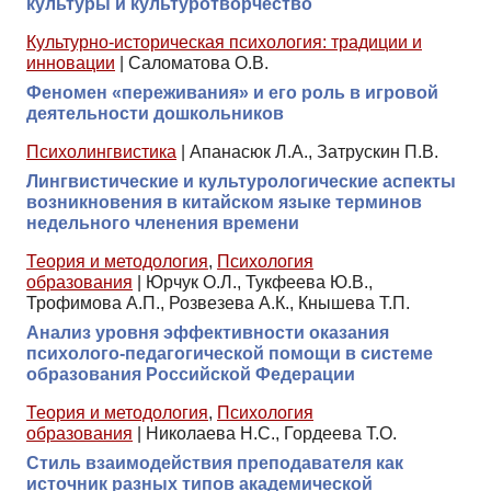
культуры и культуротворчество
Культурно-историческая психология: традиции и
инновации
|
Саломатова О.В.
Феномен «переживания» и его роль в игровой
деятельности дошкольников
Психолингвистика
|
Апанасюк Л.А., Затрускин П.В.
Лингвистические и культурологические аспекты
возникновения в китайском языке терминов
недельного членения времени
Теория и методология
,
Психология
образования
|
Юрчук О.Л., Тукфеева Ю.В.,
Трофимова А.П., Розвезева А.К., Кнышева Т.П.
Анализ уровня эффективности оказания
психолого-педагогической помощи в системе
образования Российской Федерации
Теория и методология
,
Психология
образования
|
Николаева Н.С., Гордеева Т.О.
Стиль взаимодействия преподавателя как
источник разных типов академической