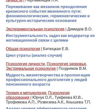
личности
|
Пергаменщик Л.А.
Переживание как механизм преодоления
кризисного события жизненного пути:
феноменологические, герменевтические и
культурно-исторические основания
Экспериментальная психология
|
Димидов В.О.
Инструментальность задач как модератор их
мотивационной связи с целями
Общая психология
|
Битюцкая Е.В.
Цикл утраты (анализ случая)
Психология личности
,
Психология здоровья
,
Экстремальная психология
|
Поздняков В.М.
Мудрость жизнетворчества и пролонгация
профессионального долголетия у людей
пенсионного возраста
Теория и методология
,
Психология
образования
|
Юрчук О.Л., Тукфеева Ю.В.,
Трофимова А.П., Розвезева А.К., Кнышева Т.П.
Анализ уровня эффективности оказания