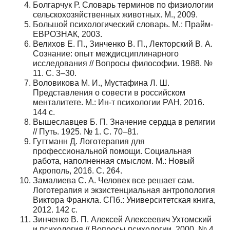
Болгарчук Р. Словарь терминов по физиологии
сельскохозяйственных животных. М., 2009.
Большой психологический словарь. М.: Прайм-
ЕВРОЗНАК, 2003.
Велихов Е. П., Зинченко В. П., Лекторский В. А.
Сознание: опыт междисциплинарного
исследования // Вопросы философии. 1988. №
11. С. 3–30.
Воловикова М. И., Мустафина Л. Ш.
Представления о совести в российском
менталитете. М.: Ин-т психологии РАН, 2016.
144 с.
Вышеславцев Б. П. Значение сердца в религии
// Путь. 1925. № 1. С. 70–81.
Гуттманн Д. Логотерапия для
профессиональной помощи. Социальная
работа, наполненная смыслом. М.: Новый
Акрополь, 2016. С. 264.
Замалиева С. А. Человек все решает сам.
Логотерапия и экзистенциальная антропология
Виктора Франкла. СПб.: Университетская книга,
2012. 142 с.
Зинченко В. П. Алексей Алексеевич Ухтомский
и психология // Вопросы психологии. 2000. № 4.