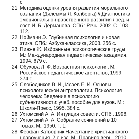
с.
Методика оценки уровня развития морального
сознания (Дилеммы Л. Колберга) // Диагностика
эмоционально-нравственного развития / ред. и
сост. И. Б. Дерманова. СПб.: Речь, 2002. С. 103–
112.
Нойманн Э. Глубинная психология и новая
этика. СПб.: Азбука-классика, 2008. 256 с.
Пиаже Ж. Избранные психологические труды.
М.: Международная педагогическая академия,
1994. 679 с.
Обухова Л. Ф. Возрастная психология. М.,
Российское педагогическое агентство, 1999.
374 с.
Слободчиков В. И., Исаев Е. И. Основы
психологической антропологии. Психология
человека: Введение в психологию
субъективности: учеб. пособие для вузов. М.:
Школа-Пресс, 1995. 384 с.
Ухтомский А. А. Интуиция совести. СПб., 1996.
Ухтомский А. А. Собрание сочинений в 10
томах. М., 1950. Т. 1.
Феофан Затворник Начертание христианского
нравоучения. 2‑е изд. М.: Правило веры, 2010.