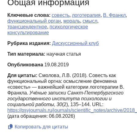
Общая информация
Ключевые слова:
совесть
,
логотерапия
,
В. Франкл
,
функциональный орган
,
мораль
,
смысл
,
трансцендентное
,
психологическое
консультирование
Рубрика издания:
Дискуссионный клуб
Тип материала:
научная статья
Опубликована
19.08.2019
Для цитаты:
Смолова, Л.В. (2018). Совесть как
функциональный оргна: осмысление феномена
«совесть» — важнейшей категории логотерапии В.
Франкла.
Учёные записки Санкт-Петербургского
государственного института психологии и
социальной работы,
30
(2), 135–144. URL:
https://psyjournals.ru/journals/scientific_notes/archive/20
(дата обращения: 06.08.2026)
Копировать для цитаты