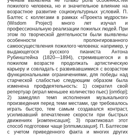
ученым выявлена не только роль особенностей
пожилого человека, но и значительное влияние на
возрастное развитие социокультурных условий. П.
Балтес с коллегами в рамках «Проекта мудрости»
(Wisdom Project) много лет изучал и
профессиональную реализации пожилых людей. При
этом по творческой деятельности были выявлены
особенности пролонгированного
самоосуществления пожилого человека: например, у
выдающегося русского пианиста Антона
Рубинштейна (1820—1894), стремившегося и в
пожилом возрасте продолжать артистическую
карьеру и совладать с развивавшимися с возрастом
функциональными ограничениями, для победы над
старческой слабостью следующим образом была
изменена профдеятельность: 1) сократил свой
репертуар (играл меньшее количество пьес) [
отбор
];
2) замедлял темп исполнения музыкального
произведения перед теми местами, где требовалось
играть быстро, тем самым создавался контраст,
усиливавший впечатление скорости при быстрых
движениях [
компенсация
]; 3) практиковал этот
способ подготовки чаще [
оптимизация
]. П. Балтесом
с учетом приведенного факта и многих других