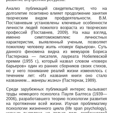
Анализ публикаций свидетельствует, что на
долголетие позитивно влияет продолжение занятия
творческим видом профдеятельности. В.М.
Поставневым установлены ключевые особенности
личности людей пожилого возраста из творческих
профессий (Поставнев, 2009). На наш взгляд,
именно симптомокомплекс личностных
характеристик, выявленный ученым, позволяет
пожилому человеку
жить «поверх барьеров»
. Суть
данного феномена видна из мемуаров Бориса
Пастернака — писателя, лауреата Нобелевской
премии (1955 г.), который назвал словом «поверх
барьеров» один из ранних сборников своих стихов,
но у него понимание реалий жизни изменялось с
течением лет: «Из названия книги оно стало
названием…
манеры жизни
» (Пастернак, 1989).
Среди зарубежных публикаций интерес вызывают
труды немецкого психолога Пауля Балтеса (1939—
2006), разработавшего теорию психологии развития
на протяжении всей жизни. Изучая проблематику
психологии жизненного цикла (life span psychology),