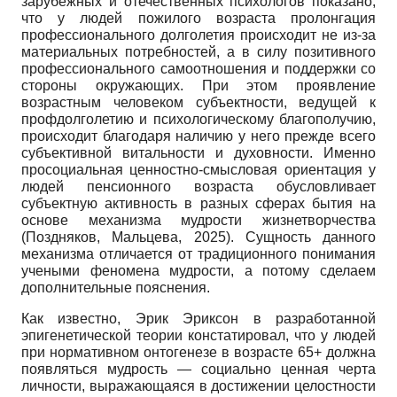
зарубежных и отечественных психологов показано,
что у людей пожилого возраста пролонгация
профессионального долголетия происходит не из-за
материальных потребностей, а в силу позитивного
профессионального самоотношения и поддержки со
стороны окружающих. При этом проявление
возрастным человеком субъектности, ведущей к
профдолголетию и психологическому благополучию,
происходит благодаря наличию у него прежде всего
субъективной витальности и духовности. Именно
просоциальная ценностно-смысловая ориентация у
людей пенсионного возраста обусловливает
субъектную активность в разных сферах бытия на
основе механизма мудрости жизнетворчества
(Поздняков, Мальцева, 2025). Сущность данного
механизма отличается от традиционного понимания
учеными феномена мудрости, а потому сделаем
дополнительные пояснения.
Как известно, Эрик Эриксон в разработанной
эпигенетической теории констатировал, что у людей
при нормативном онтогенезе в возрасте 65+ должна
появляться мудрость — социально ценная черта
личности, выражающаяся в достижении целостности