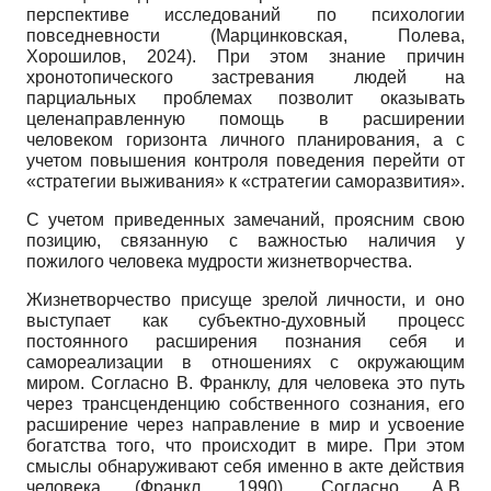
перспективе исследований по психологии
повседневности (Марцинковская, Полева,
Хорошилов, 2024). При этом знание причин
хронотопического застревания людей на
парциальных проблемах позволит оказывать
целенаправленную помощь в расширении
человеком горизонта личного планирования, а с
учетом повышения контроля поведения перейти от
«стратегии выживания» к «стратегии саморазвития».
С учетом приведенных замечаний, проясним свою
позицию, связанную с важностью наличия у
пожилого человека мудрости жизнетворчества.
Жизнетворчество присуще зрелой личности, и оно
выступает как субъектно-духовный процесс
постоянного расширения познания себя и
самореализации в отношениях с окружающим
миром. Согласно В. Франклу, для человека это путь
через трансценденцию собственного сознания, его
расширение через направление в мир и усвоение
богатства того, что происходит в мире. При этом
смыслы обнаруживают себя именно в акте действия
человека (Франкл, 1990). Согласно А.В.