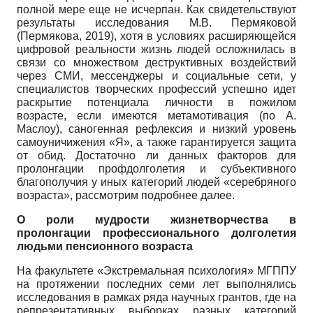
полной мере еще не исчерпан. Как свидетельствуют
результаты исследования М.В. Пермяковой
(Пермякова, 2019), хотя в условиях расширяющейся
цифровой реальности жизнь людей осложнилась в
связи со множеством деструктивных воздействий
через СМИ, мессенджеры и социальные сети, у
специалистов творческих профессий успешно идет
раскрытие потенциала личности в пожилом
возрасте, если имеются метамотивация (по А.
Маслоу), саногенная рефлексия и низкий уровень
самоуничижения «Я», а также гарантируется защита
от обид. Достаточно ли данных факторов для
пролонгации профдолголетия и субъективного
благополучия у иных категорий людей «серебряного
возраста», рассмотрим подробнее далее.
О роли мудрости жизнетворчества в
пролонгации профессионального долголетия
людьми пенсионного возраста
На факультете «Экстремальная психология» МГППУ
на протяжении последних семи лет выполнялись
исследования в рамках ряда научных грантов, где на
репрезентативных выборках разных категорий