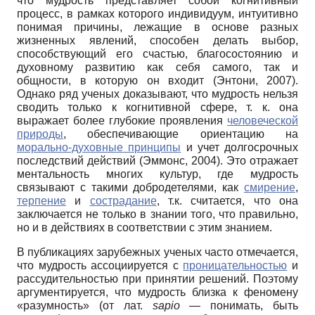
что мудрость представляет собой когнитивный
процесс, в рамках которого индивидуум, интуитивно
понимая причины, лежащие в основе разных
жизненных явлений, способен делать выбор,
способствующий его счастью, благосостоянию и
духовному развитию как себя самого, так и
общности, в которую он входит (Энтони, 2007).
Однако ряд ученых доказывают, что мудрость нельзя
сводить только к когнитивной сфере, т. к. она
выражает более глубокие проявления
человеческой
природы
, обеспечивающие ориентацию на
морально-духовные принципы
и учет долгосрочных
последствий действий (Эммонс, 2004). Это отражает
ментальность многих культур, где мудрость
связывают с такими добродетелями, как
смирение
,
терпение
и
сострадание
, т.к. считается, что она
заключается не только в знании того, что правильно,
но и в действиях в соответствии с этим знанием.
В публикациях зарубежных ученых часто отмечается,
что мудрость ассоциируется с
проницательностью
и
рассудительностью при принятии решений. Поэтому
аргументируется, что мудрость близка к феномену
«разумность» (от лат.
sapio
— понимать, быть