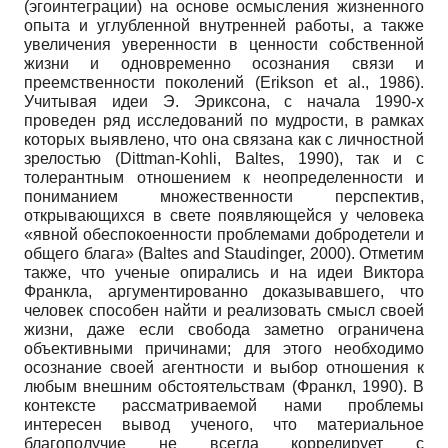
(эгоинтеграции) на основе осмысления жизненного
опыта и углубленной внутренней работы, а также
увеличения уверенности в ценности собственной
жизни и одновременно осознания связи и
преемственности поколений (Erikson et al., 1986).
Учитывая идеи Э. Эриксона, с начала 1990-х
проведен ряд исследований по мудрости, в рамках
которых выявлено, что она связана как с личностной
зрелостью (Dittman-Kohli, Baltes, 1990), так и с
толерантным отношением к неопределенности и
пониманием множественности перспектив,
открывающихся в свете появляющейся у человека
«явной обеспокоенности проблемами добродетели и
общего блага» (Baltes and Staudinger, 2000). Отметим
также, что ученые опирались и на идеи Виктора
Франкла, аргументированно доказывавшего, что
человек способен найти и реализовать смысл своей
жизни, даже если свобода заметно ограничена
объективными причинами; для этого необходимо
осознание своей агентности и выбор отношения к
любым внешним обстоятельствам (Франкл, 1990). В
контексте рассматриваемой нами проблемы
интересен вывод ученого, что материальное
благополучие не всегда коррелирует с