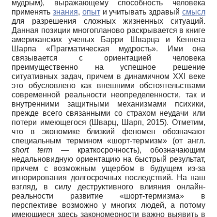
мудрым), выражающему способность человека
применять
знания
,
опыт
и учитывать здравый
смысл
для разрешения сложных жизненных ситуаций.
Данная позиции многопланово раскрывается в книге
американских ученых Барри Шварца и Кеннета
Шарпа «Прагматическая мудрость». Ими она
связывается с ориентацией человека
преимущественно на успешное решение
ситуативных задач, причем в динамичном XXI веке
это обусловлено как внешними обстоятельствами
современной реальности неопределенности, так и
внутренними защитными механизмами психики,
прежде всего связанными со страхом неудачи или
потери имеющегося (Шварц, Шарп, 2015). Отметим,
что в экономике близкий феномен обозначают
специальным термином «шорт-термизм» (от англ.
short term
— краткосрочность), обозначающим
недальновидную ориентацию на быстрый результат,
причем с возможным ущербом в будущем из-за
игнорирования долгосрочных последствий. На наш
взгляд, в силу деструктивного влияния онлайн-
реальности развитие «шорт-термизма» в
перспективе возможно у многих людей, а потому
имеющиеся здесь закономерности важно выявить в