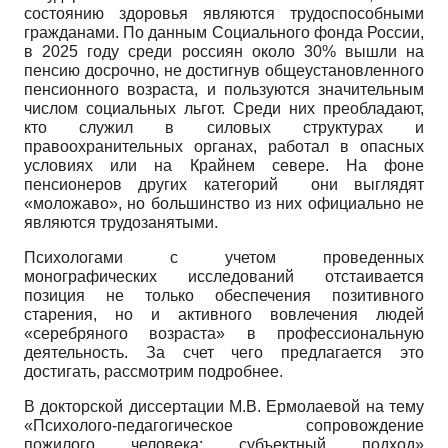
состоянию здоровья являются трудоспособными
гражданами. По данным Социального фонда России,
в 2025 году среди россиян около 30% вышли на
пенсию досрочно, не достигнув общеустановленного
пенсионного возраста, и пользуются значительным
числом социальных льгот. Среди них преобладают,
кто служил в силовых структурах и
правоохранительных органах, работал в опасных
условиях или на Крайнем севере. На фоне
пенсионеров других категорий они выглядят
«моложаво», но большинство из них официально не
являются трудозанятыми.
Психологами с учетом проведенных
монографических исследований отстаивается
позиция не только обеспечения позитивного
старения, но и активного вовлечения людей
«серебряного возраста» в профессиональную
деятельность. За счет чего предлагается это
достигать, рассмотрим подробнее.
В докторской диссертации М.В. Ермолаевой на тему
«Психолого-педагогическое сопровождение
пожилого человека: субъектный подход»