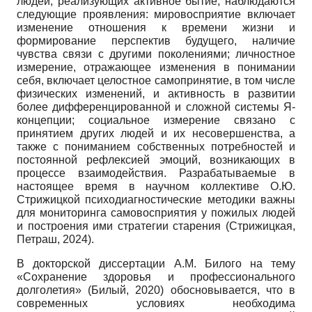
людей, реализующих активное бытие, наблюдаются
следующие проявления: мировосприятие включает
изменение отношения к времени жизни и
формирование перспектив будущего, наличие
чувства связи с другими поколениями; личностное
измерение, отражающее изменения в понимании
себя, включает целостное самопринятие, в том числе
физических изменений, и активность в развитии
более дифференцированной и сложной системы Я-
концепции; социальное измерение связано с
принятием других людей и их несовершенства, а
также с пониманием собственных потребностей и
постоянной рефлексией эмоций, возникающих в
процессе взаимодействия. Разрабатываемые в
настоящее время в научном коллективе О.Ю.
Стрижицкой психодиагностические методики важны
для мониторинга самовосприятия у пожилых людей
и построения ими стратегии старения (Стрижицкая,
Петраш, 2024).
В докторской диссертации А.М. Билого на тему
«Coxpaнeние здоровья и профессионального
долголетия» (Билый, 2020) обосновывается, что в
современных условиях необходима