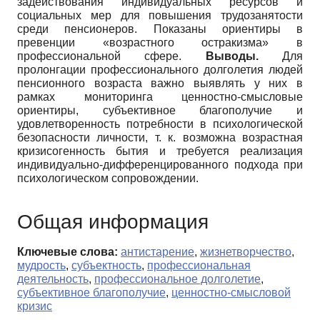
задействования индивидуальных ресурсов и
социальных мер для повышения трудозанятости
среди пенсионеров. Показаны ориентиры в
превенции «возрастного остракизма» в
профессиональной сфере.
Выводы.
Для
пролонгации профессионального долголетия людей
пенсионного возраста важно выявлять у них в
рамках мониторинга ценностно-смысловые
ориентиры, субъективное благополучие и
удовлетворенность потребности в психологической
безопасности личности, т. к. возможна возрастная
кризисогенность бытия и требуется реализация
индивидуально-дифференцированного подхода при
психологическом сопровождении.
Общая информация
Ключевые слова:
антистарение
,
жизнетворчество
,
мудрость
,
субъектность
,
профессиональная
деятельность
,
профессиональное долголетие
,
субъективное благополучие
,
ценностно-смысловой
кризис