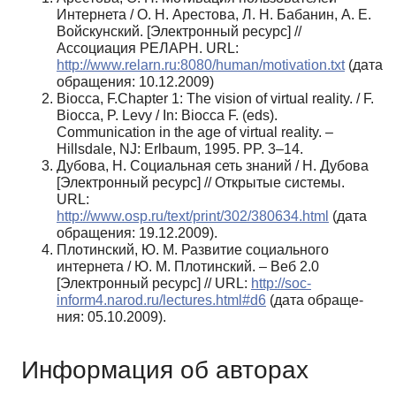
Интернета / О. Н. Арестова, Л. Н. Бабанин, А. Е.
Войскунский. [Электронный ресурс] //
Ассоциация РЕЛАРН. URL:
http://www.relarn.ru:8080/human/motivation.txt
(дата
обращения: 10.12.2009)
Biocca, F.Chapter 1: The vision of virtual reality. / F.
Biocca, P. Levy / In: Biocca F. (eds).
Communication in the age of virtual reality. –
Hillsdale, NJ: Erlbaum, 1995. PP. 3–14.
Дубова, Н. Социальная сеть знаний / Н. Дубова
[Электронный ресурс] // Открытые си­стемы.
URL:
http://www.osp.ru/text/print/302/380634.html
(дата
обращения: 19.12.2009).
Плотинский, Ю. М. Развитие социального
интернета / Ю. М. Плотинский. – Веб 2.0
[Электронный ресурс] // URL:
http://soc-
inform4.narod.ru/lectures.html#d6
(дата обраще­
ния: 05.10.2009).
Информация об авторах