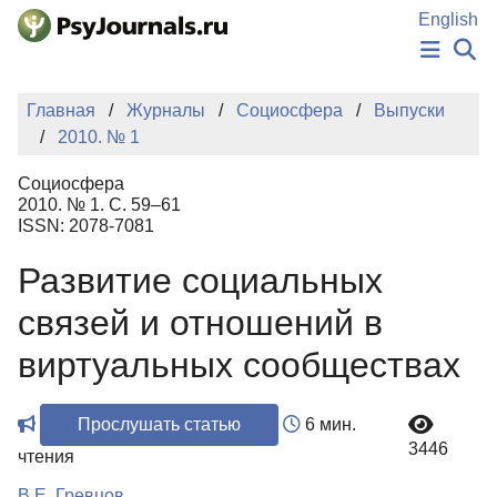
Перейти к основному содержанию
English
НОВОСТИ
Главная
Журналы
Социосфера
Выпуски
ИЗДАНИЯ
2010. № 1
АВТОРЫ
ПОДАТЬ РУКОПИСЬ
Социосфера
БАЗА ЗНАНИЙ
2010. № 1. С. 59–61
ISSN: 2078-7081
КЛЮЧЕВЫЕ СЛОВА
Регистрация
Вход
Развитиe социальных
связей и отношений в
виртуальных сообществах
Прослушать статью
6 мин.
3446
чтения
В.Е. Гревцов