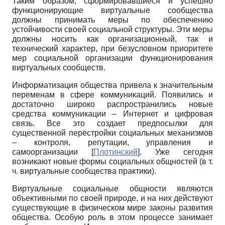
Таким образом, сформировавшиеся и успешно
функционирующие виртуальные сообщества
должны принимать меры по обеспечению
устойчивости своей социальной структуры. Эти меры
должны носить как организационный, так и
технический характер, при безусловном приоритете
мер социальной организации функционирования
виртуаль­ных сообществ.
Информатизация общества привела к значительным
переменам в сфере коммуни­каций. Появились и
достаточно широко распространились новые
средства коммуника­ции – Интернет и цифровая
связь. Все это создает предпосылки для
существенной пере­стройки социальных механизмов
– контроля, репутации, управления и
самоорганизации
[
Плотинский
]
. Уже сегодня
возникают новые формы социальных общностей (в т.
ч. виртуальные сообщества практики).
Виртуальные социальные общности являются
объективными по своей природе, и на них действуют
существующие в физическом мире законы развития
общества. Особую роль в этом процессе занимает