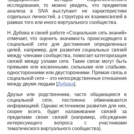
исследования, то можно увидеть, что предметом
анализа в SNA выступают не характеристики
отдельных личностей, а структура их взаимосвязей в
рамках того или иного виртуального сообщества.
Н. Дубова в своей работе «Социальная сеть знаний»
отмечает, что оценить значи­мость происходящего в
социальной сети для достижения определенных
целей, напри­мер, для развития социальных связей
между членами сообщества, помогает категориза­ция
связей между узлами сети. Такие связи могут быть
прямыми или косвенными, силь­ными или слабыми,
односторонними или двусторонними. Прямая связь в
социальной сети – это непосредственные отношения
между двумя людьми
[
Дубова
]
.
Друзья или родственники, часто общающиеся в
социальной сети, постоянно обме­ниваются
информацией. Однако источником развития для них,
скорее всего, будет на­лаживание связей за
пределами своих связей (например, обсуждение
интересующего во­проса с участниками
тематического виртуального сообщества).