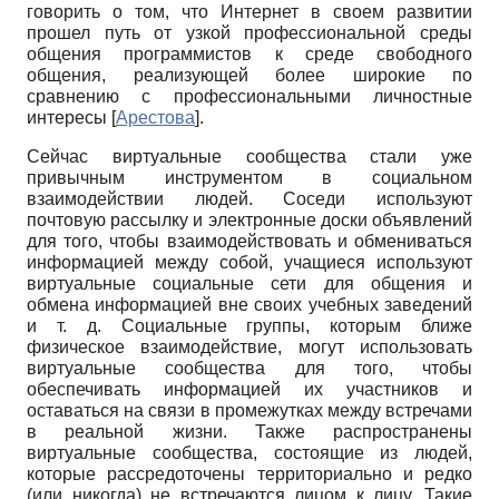
говорить о том, что Ин­тернет в своем развитии
прошел путь от узкой профессиональной среды
общения про­граммистов к среде свободного
общения, реализующей более широкие по
сравнению с профессиональными личностные
интересы
[
Арестова
]
.
Сейчас виртуальные сообщества стали уже
привычным инструментом в социаль­ном
взаимодействии людей. Соседи используют
почтовую рассылку и электронные до­ски объявлений
для того, чтобы взаимодействовать и обмениваться
информацией между собой, учащиеся используют
виртуальные социальные сети для общения и
обмена ин­формацией вне своих учебных заведений
и т. д. Социальные группы, которым ближе
физическое взаимодействие, могут использовать
виртуальные сообщества для того, чтобы
обеспечивать информацией их участников и
оставаться на связи в промежутках между встречами
в реальной жизни. Также распространены
виртуальные сообщества, состоящие из людей,
которые рассредоточены территориально и редко
(или никогда) не встречаются лицом к лицу. Такие