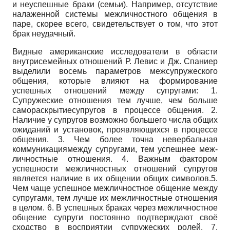
и неуспешные браки (се­мьи). Например, отсутствие
налаженной системы межличностного общения в
паре, скорее всего, свидетельствует о том, что этот
брак неудачный.
Видные американские исследователи в области
внутрисемейных отно­шений Р. Левис и Дж. Спаниер
выделили восемь параметров межсупружеского
общения, которые влияют на формирование
успешных отношений между су­пругами: 1.
Супружеские отношения тем лучше, чем больше
самораскрытиесу­пругов в процессе общения. 2.
Наличие у супругов возможно большего числа общих
ожиданий и установок, проявляющихся в процессе
общения. 3. Чем бо­лее точна невербальная
коммуникациямежду супругами, тем успешнее меж­
личностные отношения. 4. Важным фактором
успешности межличностных от­ношений супругов
является наличие в их общении общих символов.5.
Чем ча­ще успешное межличностное общение между
супругами, тем лучше их меж­личностные отношения
в целом. 6. В успешных браках через межличностное
общение супруги постоянно подтверждают своё
сходство в восприятии супру­жеских ролей. 7.