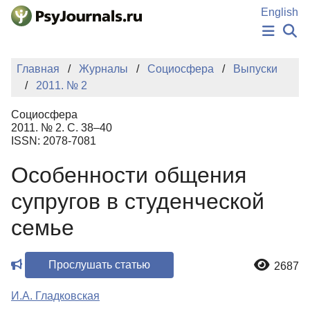
Перейти к основному содержанию
English
НОВОСТИ
Главная
Журналы
Социосфера
Выпуски
ИЗДАНИЯ
2011. № 2
АВТОРЫ
ПОДАТЬ РУКОПИСЬ
Социосфера
БАЗА ЗНАНИЙ
2011. № 2. С. 38–40
ISSN: 2078-7081
КЛЮЧЕВЫЕ СЛОВА
Регистрация
Вход
Особенности общения
супругов в студенческой
семье
Прослушать статью
2687
И.А. Гладковская