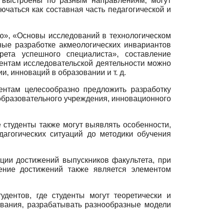
ь выстроены по разным направлениям, могут
лючаться как составная часть педагогической и
ию», «Основы исследований в технологическом
нные разработке акмеологических инвариантов
рета ус­пешного специалиста», составление
ментам исследовательской деятельности можно
, инноваций в образовании и т. д.
дентам целесообразно предложить разработку
 образовательного учреждения, инновационного
е студенты также могут выявлять особенности,
агогических ситуаций до методики обучения
ации достижений выпускников факультета, при
чение достижений также является элементом
дентов, где студенты могут теоретически и
ования, разрабатывать разнообразные модели