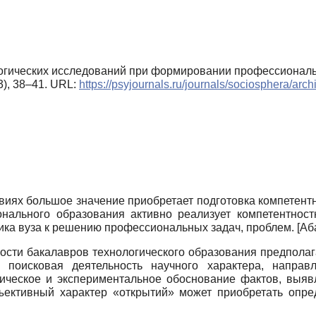
ологических исследований при формировании профессионал
3), 38–41. URL:
https://psyjournals.ru/journals/sociosphera/ar
иях большое значение приоб­ретает подготовка компетент
нального образования активно реализует компе­тентно
ника вуза к решению профессиональных задач, проблем.
[
Аб
ти бакалавров технологиче­ского образования предполаг
ак поисковая деятельность научного характера, на­пра
етическое и экспериментальное обоснование фактов, выяв
бъектив­ный характер «открытий» может приобретать опре