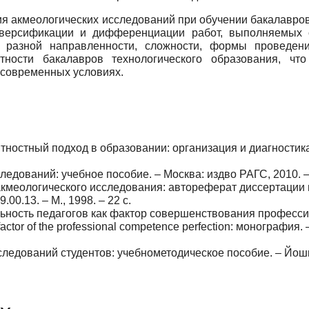
ция акмеологических исследова­ний при обучении бакалавро
диверсификации и дифференциации работ, вы­полняемых 
я разной направленности, сложности, формы проведен
ности ба­калавров технологического образования, что
 современных условиях.
тностный подход в образовании: организация и диагности­к
едований: учебное пособие. – Москва: изд­во РАГС, 2010. –
 акмеологического исследования: автореферат диссертации 
00.13. – М., 1998. – 22 с.
льность педагогов как фактор совершенствования профес­с
s a factor of the professional competence perfection: монографи
следований студентов: учебно­методическое пособие. – Йо