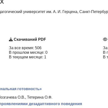
х
гогический университет им. А. И. Герцена, Санкт-Петербу
Скачиваний PDF
За все время: 506
За
В прошлом месяце: 0
В 
В текущем месяце: 1
В 
ональная готовность»
озгачева О.В., Тетерина О.Ф.
 проявлениями дезадаптивного поведения