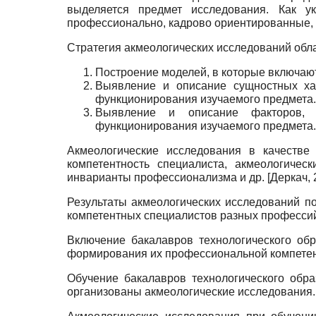
выделяется предмет исследования. Как 
профессионально, кадрово ориентированные, о
Стратегия акмеологических исследований обл
Построение моделей, в которые включаю
Выявление и описание сущностных хар
функциониро­вания изучаемого предмета.
Выявление и описание факторов, ус
функционирования изу­чаемого предмета
Акмеологические исследования в качестве 
компетентность спе­циалиста, акмеологиче
инварианты профессионализма и др.
[
Деркач, 
Результаты акмеологических исследований п
компе­тентных специалистов разных професси
Включение бакалавров технологического обр
формирова­ния их профессиональной компетен
Обучение бакалавров технологического обра
организова­ны акмеологические исследования.