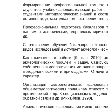
Формирование профессиональной компетентн
студентов учеб­но­исследовательской работы
студентами методологических знаний в соот
истинности, доказательством построения теори
Профессиональная подготовка бакалавров т
например: ис­торические, теоретико­эмпиричес
др.
С точки зрения обучения бакалавров технолог
видов ис­следований выступает акмеологическ
Как отмечается в работе
[
Деркач, 2010
]
, а
акмеологических проблем и задач, базирую
собственно акмеологических методов и направ
методологическими и прикладными. Отличит
характер.
Организация акмеологических исследов
общеметодологическим принципам относят: п
противоречий и др. К специальным ме­тодоло
обратной связи и др.
[
Михайлов, 1998
]
.
Акмеологические исследования имеют определ