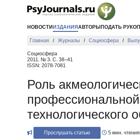
Перейти к основному содержанию
НОВОСТИ
ИЗДАНИЯ
АВТОРЫ
ПОДАТЬ РУКО
Главная
Журналы
Социосфера
Выпу
Социосфера
2011. № 3. С. 38–41
ISSN: 2078-7081
Роль акмеологичес
профессиональной
технологического 
Прослушать статью
5 мин. чтения