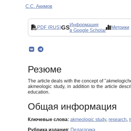
С.С. Акимов
Информация
GS
PDF (RUS)
Метрики
в Google Scholar
Резюме
The article deals with the concept of "akmelogich
akmeologic study, in addition to the article des
education.
Общая информация
Ключевые слова:
akmeologic study
,
research
,
Рубрика издания:
Педагогика