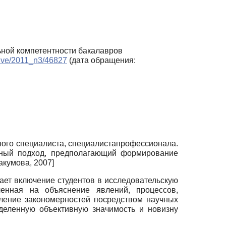
ьной компетентности бакалавров
chive/2011_n3/46827
(дата обращения:
ного специалиста, специалиста­профессионала.
стный подход, предполагающий формирование
акумова, 2007
]
ает включение студентов в исследовательскую
вленная на объяснение явлений, процессов,
ление законо­мерностей посредством научных
деленную объективную значи­мость и новизну