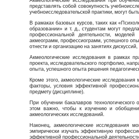
Акмеологические исследования при обучени
представлять собой совокупность учебно­иссле
учебно­исследовательской практики, могут быт
В рамаках базовых курсов, таких как «Психо
образова­нии» и т. д., студентам могут пре
профессиональной дея­тельности, моделей 
акмеограмм, профессиограмм, успешного опыт
отнести и организацию на занятиях дискуссий
Акмеологические исследования в рамках пра
проекта, ис­следовательского портфолио, нап
опыта, успешного опыта решения педагогичес
Кроме этого, акмеологические исследования м
факторы, условия эффективной профессиона
предмету (дисциплине).
При обучении бакалавров технологического о
этом важ­но, чтобы к изучению и обобщени
акмеологических исследований.
Наконец, акмеологические исследования мо
эмпирически изучать эффективную профессио
эффективной профессиональ­ной деятельности 