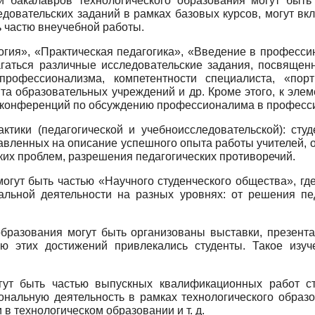
и бакалавров технологического образования могут быт
довательских заданий в рамках базовых курсов, мо­гут вк
ь частю внеучебной работы.
логия», «Практическая педагоги­ка», «Введение в професс
длагаться различные исследовательские задания, посвяще
профессионализма, компетентности специалиста, «порт
а образовательных учреждений и др. Кроме этого, к эле
, конференций по обсуждению профессионалима в профессии
ктики (педагогической и учебно­исследовательской): сту
равленных на описание успешного опыта работы учителей,
ких проблем, разрешения педагогических противоречий.
огут быть частью «Научного студенческого общества», гд
льной деятельности на разных уровнях: от реше­ния пед
бразования могут быть органи­зованы выставки, презент
ю этих достижений привлекались студенты. Такое изу
гут быть частью выпускных ква­лификационных работ сту
нальную деятельность в рамках технологического образ
в технологическом образовании и т. д.