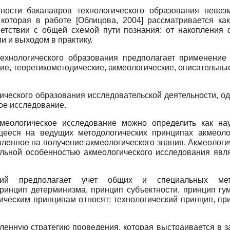
ости бакалавров технологиче­ского образования нево
, которая в работе
[
Облицова, 2004
]
рассматривается как
ветствии с общей схемой пути познания: от накопления 
и и выходом в практику.
ехнологического образования предполагает применение 
кие, теоретико­методические, акмеологические, описательные
ического образования исследо­вательской деятельности, 
ое исследование.
кмеологическое исследование можно определить как на
щееся на ведущих методологических принципах акмеол
ленное на получение акмеологического знания. Акмеологи
ельной особенностью акмеологического исследования явл
аний предполагает учет общих и спе­циальных мет
ринцип детерминизма, принцип субъектности, принцип гум
гическим принципам относят: технологический принцип, пр
енную стратегию проведения, которая выстраивается в за