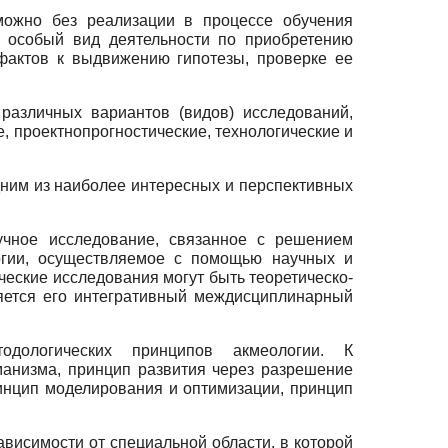
зможно без реализации в процессе обучения
 особый вид деятельности по приобретению
фактов к выдвижению гипотезы, про­верке ее
различных вариантов (видов) исследований,
, проектно­прогностические, технологические и
одним из наиболее интересных и перспективных
учное исследование, связанное с решением
огии, осуществляе­мое с помощью научных и
ческие исследования могут быть теоретическо­
яется его интегративный междисциплинарный
одологических принципов акмеологии. К
а­низма, принцип развития через разрешение
инцип моделиро­вания и оптимизации, принцип
висимости от специальной области, в которой