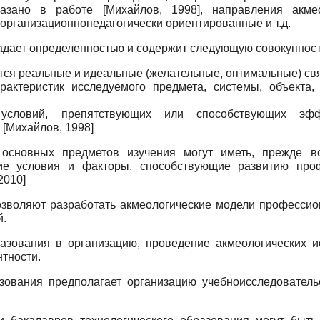
указано в работе
[
Михайлов, 1998
]
, направления акме
рганиза­ционно­педагогически ориентированные и т.д.
адает определенностью и со­держит следующую совокупнос
тся реальные и идеальные (желательные, оптимальные) свя
актеристик исследуемого пред­мета, системы, объекта,
ловий, препятствующих или способ­ствующих эффек
.
[
Михайлов, 1998
]
основных предметов изучения мо­гут иметь, прежде в
ские условия и факторы, способствующие развитию про
2010
]
озволяют разработать акмеоло­гические модели професси
й.
азования в организацию, прове­дение акмеологических 
тности.
зования предполагает организа­цию учебно­исследователь