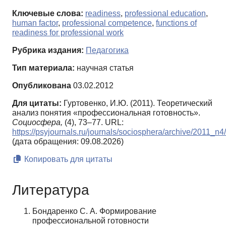
Ключевые слова:
readiness
,
professional education
,
human factor
,
professional competence
,
functions of
readiness for professional work
Рубрика издания:
Педагогика
Тип материала:
научная статья
Опубликована
03.02.2012
Для цитаты:
Гуртовенко, И.Ю. (2011). Теоретический
анализ понятия «профессиональная готовность».
Социосфера,
(4), 73–77. URL:
https://psyjournals.ru/journals/sociosphera/archive/2011_n
(дата обращения: 09.08.2026)
Копировать для цитаты
Литература
Бондаренко С. А. Формирование
профессиональной готовности