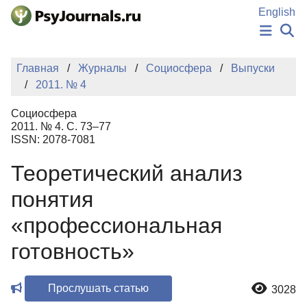
Перейти к основному содержанию
English
НОВОСТИ
Главная
Журналы
Социосфера
Выпуски
ИЗДАНИЯ
2011. № 4
АВТОРЫ
ПОДАТЬ РУКОПИСЬ
Социосфера
БАЗА ЗНАНИЙ
2011. № 4. С. 73–77
ISSN: 2078-7081
КЛЮЧЕВЫЕ СЛОВА
Регистрация
Вход
Теоретический анализ
понятия
«профессиональная
готовность»
Прослушать статью
3028