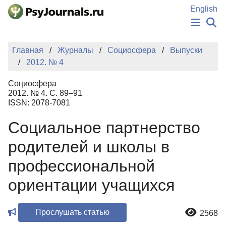
Перейти к основному содержанию
English
НОВОСТИ
Главная
Журналы
Социосфера
Выпуски
ИЗДАНИЯ
2012. № 4
АВТОРЫ
ПОДАТЬ РУКОПИСЬ
Социосфера
БАЗА ЗНАНИЙ
2012. № 4. С. 89–91
ISSN: 2078-7081
КЛЮЧЕВЫЕ СЛОВА
Регистрация
Вход
Социальное партнерство
родителей и школы в
профессиональной
ориентации учащихся
Прослушать статью
2568