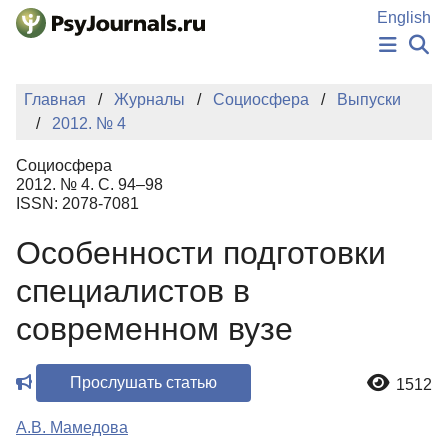
Перейти к основному содержанию
English
НОВОСТИ
Главная
Журналы
Социосфера
Выпуски
ИЗДАНИЯ
2012. № 4
АВТОРЫ
ПОДАТЬ РУКОПИСЬ
Социосфера
БАЗА ЗНАНИЙ
2012. № 4. С. 94–98
ISSN: 2078-7081
КЛЮЧЕВЫЕ СЛОВА
Регистрация
Вход
Особенности подготовки
специалистов в
современном вузе
Прослушать статью
1512
А.В. Мамедова