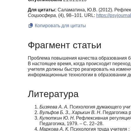
Для цитаты:
Саламатина, Ю.В. (2012). Рефле
Социосфера,
(4), 98–101. URL:
https://psyjourn
Копировать для цитаты
Фрагмент статьи
Проблема повышения качества образования бы
В настоящее время, когда происходит перехо
учителя должны быстро реагировать на измен
информационные технологии в образовании д
Литература
Бизяева А. А.
Психология думающего учител
Вульфов Б. З., Харькин В. Н
. Педагогика 
Кулюткин Ю. Н.
Рефлексивная регуляция 
Педагогика, 1979. – С. 22–28.
Маркова А. К
. Психология труда учителя : 