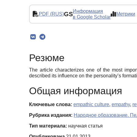
Информация
GS
PDF (RUS)
Метрики
в Google Scholar
Резюме
The article characterizes one of the most importa
described its influence on the personality’s formati
Общая информация
Ключевые слова:
empathic culture
,
empathy
,
re
Рубрика издания:
Народное образование. Пед
Тип материала:
научная статья
Опубликована
21.01.2013