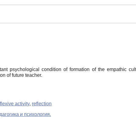
nt psychological condition of formation of the empathic culture
on of future teacher.
flexive activity
,
reflection
агогика и психология.