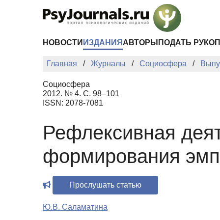
Перейти к основному содержанию
НОВОСТИ
ИЗДАНИЯ
АВТОРЫ
ПОДАТЬ РУКО
Главная
Журналы
Социосфера
Выпу
Социосфера
2012. № 4. С. 98–101
ISSN: 2078-7081
Рефлексивная деят
формирования эмпа
Прослушать статью
Ю.В. Саламатина