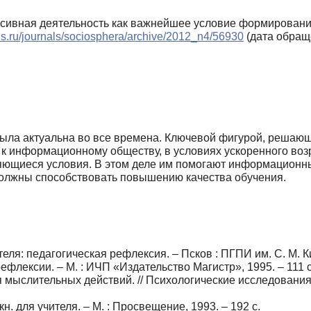
ксивная деятельность как важнейшее условие формировани
als.ru/journals/sociosphera/archive/2012_n4/56930
(дата обраще
ла актуальна во все времена. Ключевой фигурой, решающей
д к информационному обществу, в условиях ускоренного во
яющиеся условия. В этом деле им помогают информационны
олжны способствовать повышению качества обучения.
я: педагогическая рефлексия. – Псков : ПГПИ им. С. М. Кир
рефлексии. – М. : ИЧП «Издательство Магистр», 1995. – 111 с
мыслительных действий. // Психологические исследования и
кн. для учителя. – М. : Просвещение, 1993. – 192 с.