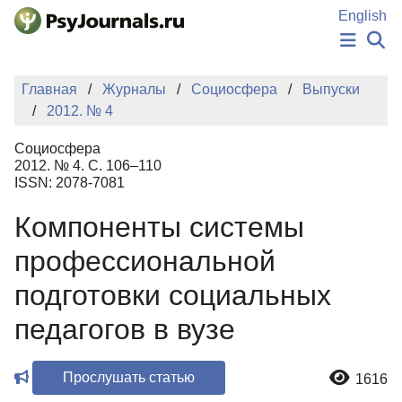
Перейти к основному содержанию
English
НОВОСТИ
Главная
Журналы
Социосфера
Выпуски
ИЗДАНИЯ
2012. № 4
АВТОРЫ
ПОДАТЬ РУКОПИСЬ
Социосфера
БАЗА ЗНАНИЙ
2012. № 4. С. 106–110
ISSN: 2078-7081
КЛЮЧЕВЫЕ СЛОВА
Регистрация
Вход
Компоненты системы
профессиональной
подготовки социальных
педагогов в вузе
Прослушать статью
1616