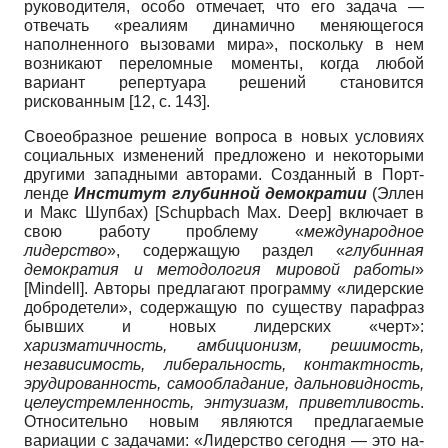
руководителя, особо отмеча­ет, что его задача —
отвечать «реалиям динамично меняющегося
наполненного вызовами мира», поскольку в нем
возни­кают переломные моменты, когда любой
вариант репертуара решений становится
рискованным [12, с. 143].
Своеобразное решение вопроса в но­вых условиях
социальных изменений предложено и некоторыми
другими за­падными авторами. Созданный в Порт­
ленде
Институт глубинной демокра­тии
(Эллен
и Макс Шупбах)
[
Schupbach Max. Deep
]
включает в
свою работу проблему «
международное
лидерство
», содержа­щую раздел «
глубинная
демократия и методология мировой работы
»
[
Mindell
]
. Ав­торы предлагают программу «лидер­ские
добродетели», содержащую по су­ществу парафраз
бывших и новых ли­дерских «черт»:
харизматичность, ам­биционизм, решимость,
независимость, либеральность, контактность,
эруди­рованность, самообладание, дальновид­ность,
целеустремленность, энтузиазм, приветливость
.
Относительно новым являются предлагаемые
вариации с за­дачами: «Лидерство сегодня — это на­