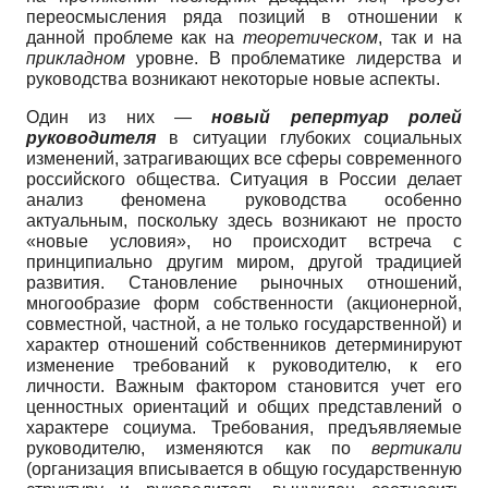
переосмысле­ния ряда позиций в отношении к
данной проблеме как на
теоретическом
, так и на
прикладном
уровне. В проблематике ли­дерства и
руководства возникают неко­торые новые аспекты.
Один из них —
новый репертуар ролей
руководителя
в ситуации глубо­ких социальных
изменений, затрагива­ющих все сферы современного
россий­ского общества. Ситуация в России де­лает
анализ феномена руководства осо­бенно
актуальным, поскольку здесь воз­никают не просто
«новые условия», но происходит встреча с
принципиально другим миром, другой традицией
разви­тия. Становление рыночных отноше­ний,
многообразие форм собственности (акционерной,
совместной, частной, а не только государственной) и
характер отношений собственников детермини­руют
изменение требований к руково­дителю, к его
личности. Важным факто­ром становится учет его
ценностных ориентаций и общих представлений о
характере социума. Требования, предъ­являемые
руководителю, изменяются как по
вертикали
(организация вписы­вается в общую государственную