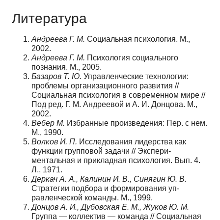
Литература
Андреева Г. М.
Социальная психология. М.,
2002.
Андреева Г. М.
Психология социального
познания. М., 2005.
Базаров Т. Ю.
Управленческие технологии:
проблемы организационного разви­тия //
Социальная психология в современном мире //
Под ред. Г. М. Андреевой и А. И. Донцова. М.,
2002.
Вебер М.
Избранные произведения: Пер. с нем.
М., 1990.
Волков И. П.
Исследования лидерства как
функции групповой задачи // Экспери­
ментальная и прикладная психология. Вып. 4.
Л., 1971.
Деркач А. А., Калинин И. В., Синягин Ю. В.
Стратегии подбора и формирования уп­
равленческой команды. М., 1999.
Донцов А. И., Дубовская Е. М., Жуков Ю. М.
Группа — коллектив — команда // Со­циальная