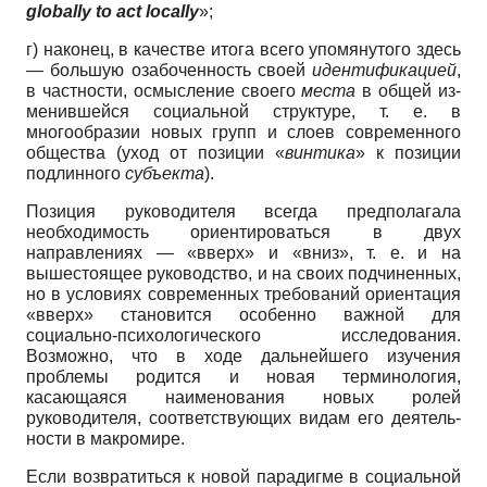
globally to act locally
»;
г) наконец, в качестве итога всего упомянутого здесь
— большую озабочен­ность своей
идентификацией
,
в частнос­ти, осмысление своего
места
в общей из­
менившейся социальной структуре, т. е. в
многообразии новых групп и слоев со­временного
общества (уход от позиции «
винтика
» к позиции
подлинного
субъ­екта
).
Позиция руководителя всегда пред­полагала
необходимость ориентировать­ся в двух
направлениях — «вверх» и «вниз», т. е. и на
вышестоящее руковод­ство, и на своих подчиненных,
но в усло­виях современных требований ориента­ция
«вверх» становится особенно важ­ной для
социально-психологического исследования.
Возможно, что в ходе дальнейшего изучения
проблемы родит­ся и новая терминология,
касающаяся наименования новых ролей
руководите­ля, соответствующих видам его деятель­
ности в макромире.
Если возвратиться к новой парадигме в социальной