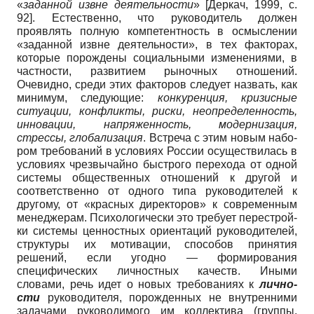
«
заданной извне деятельности
»
[
Деркач, 1999
, с.
92]
. Естественно, что руководитель должен
проявлять полную компетентность в осмыслении
«заданной извне деятельности», в тех факторах,
которые порождены социаль­ными изменениями, в
частности, разви­тием рыночных отношений.
Очевидно, среди этих факторов следует назвать, как
минимум, следующие:
конкуренция, кризисные
ситуации, конфликты, риски, неопределенность,
инновации, напря­женность, модернизация,
стрессы, гло­бализация
. Встреча с этим новым набо­
ром требований в условиях России осу­ществилась в
условиях чрезвычайно быстрого перехода от одной
системы общественных отношений к другой и
соответственно от одного типа руково­дителей к
другому, от «красных дирек­торов» к современным
менеджерам. Психологически это требует перестрой­
ки системы ценностных ориентаций ру­ководителей,
структуры их мотивации, способов принятия
решений, если угод­но — формирования
специфических личностных качеств. Иными
словами, речь идет о новых требованиях к
лично­
сти
руководителя, порожденных не внутренними
задачами руководимого им коллектива (группы,