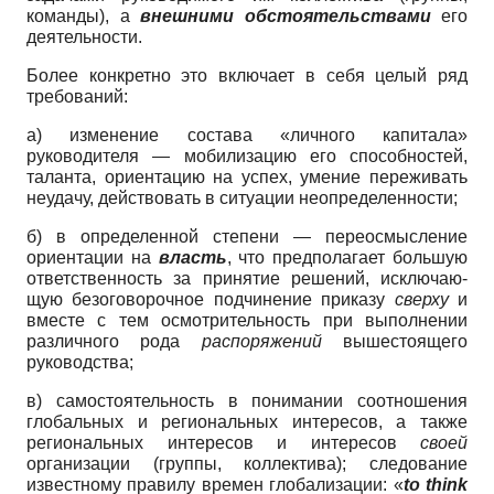
команды), а
внешними обстоятельствами
его
дея­тельности.
Более конкретно это включает в себя целый ряд
требований:
а) изменение состава «личного ка­питала»
руководителя — мобилизацию его способностей,
таланта, ориентацию на успех, умение переживать
неудачу, действовать в ситуации неопределен­ности;
б) в определенной степени — пере­осмысление
ориентации на
власть
, что предполагает большую
ответствен­ность за принятие решений, исключаю­
щую безоговорочное подчинение при­казу
сверху
и
вместе с тем осмотритель­ность при выполнении
различного рода
распоряжений
вышестоящего
руковод­ства;
в) самостоятельность в понимании соотношения
глобальных и региональ­ных интересов, а также
региональных интересов и интересов
своей
организа­ции (группы, коллектива); следование
известному правилу времен глобализа­ции: «
to think