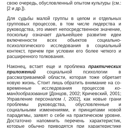
свою очередь, обусловленный опытом культу­ры (cм.:
[2 и др.]).
Для судьбы малой группы в целом и отдельных
групповых процессов, в том числе лидерства и
руководства, это име­ет непосредственное значение,
посколь­ку означает дальнейшее развитие идеи
включенности всех объектов социально­
психологического исследования в соци­альный
контекст, причем при условии его более четкого и
расширенного толко­вания.
Наконец, встает еще и проблема
практических
приложений
социальной психологии в
рассматриваемой области, которая тоже обретает
новую жизнь. Стоит лишь обратить внимание на со­
временные исследования процессов
ко­
мандообразования
[
Донцов, 2002
;
Кричевский, 2001
;
Управление персоналом /, 2002
]
, как новые грани
проблемы руководства, обуслов­ленные и
социальными изменениями, и принципами новой
парадигмы, заявят о себе на практическом уровне.
Достаточ­но напомнить перечень характеристик,
которые обычно приводятся при харак­теристике