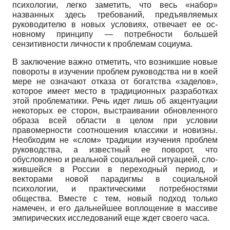
психологии, легко заме­тить, что весь «набор»
названных здесь требований, предъявляемых
руководи­телю в новых условиях, отвечает ее ос­
новному принципу — потребности боль­шей
сензитивности личности к пробле­мам социума.
В заключение важно отметить, что возникшие новые
повороты в изучении проблем руководства ни в коей
мере не означают отказа от богатства «заделов»,
которое имеет место в традиционных разработках
этой проблематики. Речь идет лишь об акцентуации
некоторых ее сторон, выстраивании обновленного
об­раза всей области в целом при условии
правомерности соотношения классики и новизны.
Необходим не «слом» тради­ции изучения проблем
руководства, а из­вестный ее поворот, что
обусловлено и реальной социальной ситуацией, сло­
жившейся в России в переходный пери­од, и
векторами новой парадигмы в со­циальной
психологии, и практическими потребностями
общества. Вместе с тем, новый подход только
намечен, и его дальнейшее воплощение в массиве
эм­пирических исследований еще ждет сво­его часа.