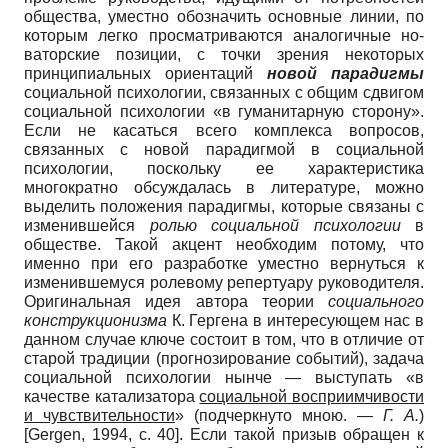
общества, уместно обозначить основные линии, по
которым легко просматриваются аналогичные но­
ваторские позиции, с точки зрения неко­торых
принципиальных ориентаций
но­вой парадигмы
социальной психологии, связанных с общим сдвигом
социальной психологии «в гуманитарную сторону».
Если не касаться всего комплекса вопро­сов,
связанных с новой парадигмой в со­циальной
психологии, поскольку ее ха­рактеристика
многократно обсуждалась в литературе, можно
выделить положе­ния парадигмы, которые связаны с
изме­нившейся
ролью социальной психологии
в
обществе. Такой акцент необходим пото­му, что
именно при его разработке уме­стно вернуться к
изменившемуся роле­вому репертуару руководителя.
Ориги­нальная идея автора теории
социального
конструкционизма
К. Гергена в интере­сующем нас в
данном случае ключе со­стоит в том, что в отличие от
старой тра­диции (прогнозирование событий), за­дача
социальной психологии нынче — выступать «в
качестве катализатора
со­циальной восприимчивости
и чувстви­тельности
» (подчеркнуто мною. —
Г. А.
)
[
Gergen, 1994
, с. 40]
. Если такой призыв обращен к