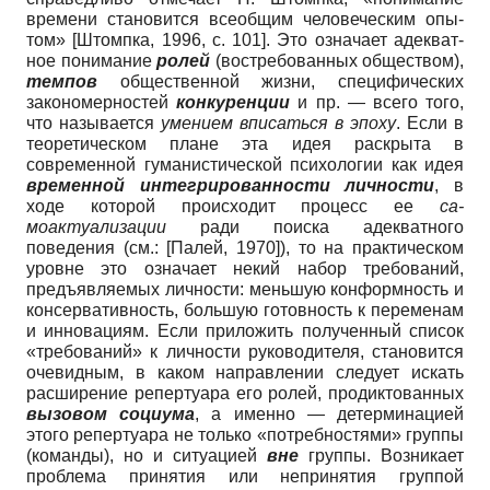
времени ста­новится всеобщим человеческим опы­
том»
[
Штомпка, 1996
, с. 101]
. Это означает адекват­
ное понимание
ролей
(востребованных обществом),
темпов
общественной жизни, специфических
закономернос­тей
конкуренции
и пр. — всего того,
что называется
умением вписаться в эпоху
. Если в
теоретическом плане эта идея раскрыта в
современной гуманистичес­кой психологии как идея
времен­ной интегрированности личности
, в
ходе которой происходит процесс ее
са­
моактуализации
ради поиска адекват­ного
поведения (см.:
[
Палей, 1970
]
), то на практи­ческом
уровне это означает некий набор требований,
предъявляемых личности: меньшую конформность и
консерватив­ность, большую готовность к переменам
и инновациям. Если приложить полу­ченный список
«требований» к личнос­ти руководителя, становится
очевид­ным, в каком направлении следует ис­кать
расширение репертуара его ролей, продиктованных
вызовом социума
, а именно — детерминацией
этого репер­туара не только «потребностями» груп­пы
(команды), но и ситуацией
вне
груп­пы. Возникает
проблема принятия или непринятия группой