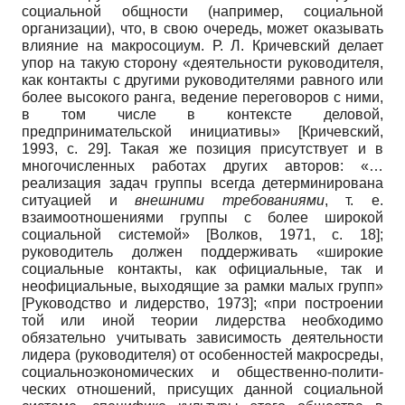
социальной общности (например, социальной
организации), что, в свою очередь, может оказывать
влияние на макросоциум. Р. Л. Кричев­ский делает
упор на такую сторону «де­ятельности руководителя,
как контакты с другими руководителями равного или
более высокого ранга, ведение перего­воров с ними,
в том числе в контексте деловой,
предпринимательской иници­ативы»
[
Кричевский,
1993
, с. 29]
. Такая же позиция при­сутствует и в
многочисленных работах других авторов: «…
реализация задач группы всегда детерминирована
ситуа­цией и
внешними требованиями
, т. е.
взаимоотношениями группы с более широкой
социальной системой»
[
Волков, 1971
, с. 18]
;
руководитель должен поддер­живать «широкие
социальные контак­ты, как официальные, так и
неофици­альные, выходящие за рамки малых групп»
[
Руководство и лидерство, 1973
]
; «при построении
той или иной теории лидерства необходимо
обязательно учитывать зависимость де­ятельности
лидера (руководителя) от особенностей макросреды,
социально­экономических и общественно-полити­
ческих отношений, присущих данной социальной