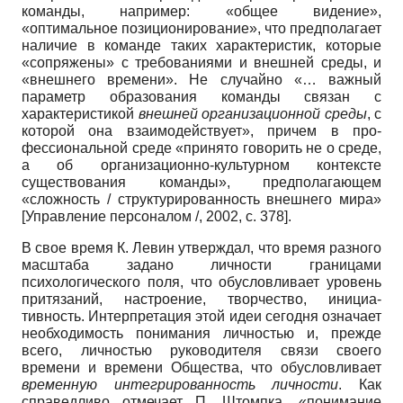
команды, например: «общее видение»,
«оптимальное позициониро­вание», что предполагает
наличие в ко­манде таких характеристик, которые
«сопряжены» с требованиями и внешней среды, и
«внешнего времени». Не слу­чайно «… важный
параметр образования команды связан с
характеристикой
внешней организационной среды
, с
кото­рой она взаимодействует», причем в про­
фессиональной среде «принято говорить не о среде,
а об организационно-культур­ном контексте
существования коман­ды», предполагающем
«сложность / структурированность внешнего мира»
[
Управление персоналом /, 2002
, с. 378]
.
В свое время К. Левин утверждал, что время разного
масштаба задано лич­ности границами
психологического по­ля, что обусловливает уровень
притяза­ний, настроение, творчество, инициа­
тивность. Интерпретация этой идеи се­годня означает
необходимость понима­ния личностью и, прежде
всего, личнос­тью руководителя связи своего
времени и времени Общества, что обусловливает
временную интегрированность личнос­ти
. Как
справедливо отмечает П. Штомпка, «понимание