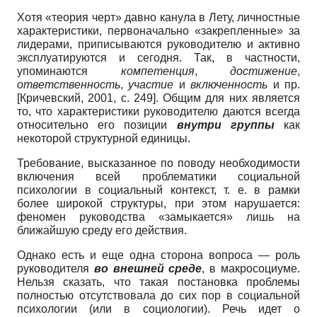
Хотя «теория черт» давно канула в Лету, личностные
характеристики, пер­воначально «закрепленные» за
лидера­ми, приписываются руководителю и ак­тивно
эксплуатируются и сегодня. Так, в частности,
упоминаются
компетен­ция
,
достижение
,
ответственность
,
участие
и
включенность
и пр.
[
Кричевский, 2001
, с. 249]
. Общим для них является
то, что харак­теристики руководителю даются всегда
относительно его позиции
внутри группы
как
некоторой структурной единицы.
Требование, высказанное по поводу необходимости
включения всей пробле­матики социальной
психологии в соци­альный контекст, т. е. в рамки
более ши­рокой структуры, при этом нарушается:
феномен руководства «замыкается» лишь на
ближайшую среду его дейст­вия.
Однако есть и еще одна сторона во­проса — роль
руководителя
во внешней среде
, в макросоциуме.
Нельзя сказать, что такая постановка проблемы
полно­стью отсутствовала до сих пор в соци­альной
психологии (или в социологии). Речь идет о