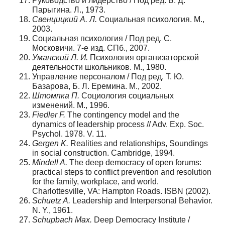
Руководство и лидерство / Под ред. Б. Д.
Парыгина. Л., 1973.
Свенцицкий А. Л.
Социальная психология. М.,
2003.
Социальная психология / Под ред. С.
Московичи. 7-е изд. СПб., 2007.
Уманский Л. И.
Психология организаторской
деятельности школьников. М., 1980.
Управление персоналом / Под ред. Т. Ю.
Базарова, Б. Л. Еремина. М., 2002.
Штомпка П.
Социология социальных
изменений. М., 1996.
Fiedler F.
The contingency model and the
dynamics of leadership process // Adv. Exp. Soc.
Psychol. 1978. V. 11.
Gergen K.
Realities and relationships, Soundings
in social construction. Cambridge, 1994.
Mindell A.
The deep democracy of open forums:
practical steps to conflict prevention and resolution
for the family, workplace, and world.
Charlottesville, VA: Hampton Roads. ISBN (2002).
Schuetz A.
Leadership and Interpersonal Behavior.
N. Y., 1961.
Schupbach Max.
Deep Democracy Institute /