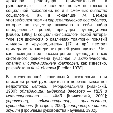
«ролевой репертуар» применительно к
руководителю — не является новым не только в
социальной психологии, но и в смежных областях
социологии. Так, в концепции
М. Вебе­ра
употреблялся термин
харизматичес­кое господство
,
которое по существу включало в себя набор
определенных ролей, присущих руководителю
[
Вебер, 1990
]
. В социально-психологической литера­
туре вся дискуссия о различиях трак­товки понятий
«лидер» и «руководи­тель» [17 и др.] пестрит
примерами ха­рактеристик ролей руководителя. Чет­
кая позиция при рассмотрении руко­водства как
системного феномена (
уча­стие и включенность,
статус и ситуа­ционные факторы
), как известно,
разра­ботана
Ф. Фидлером
[
Fiedler, 1978
]
.
В отечественной социальной психо­логии при
описании ролей руководителя в перечне также нет
недостатка:
деловой, эмоциональный
[
Уманский,
1980
]
;
обладающий индек­сом делового — ИДЛ и
мотивационного — ИМЛ
[
Кричевский, 2001
]
;
управленец, администратор, организатор,
руководитель
[
Базаров, 2002
]
;
генера­тор, критик,
эрудит
[
Проблемы руководства научным, 1982
]
.