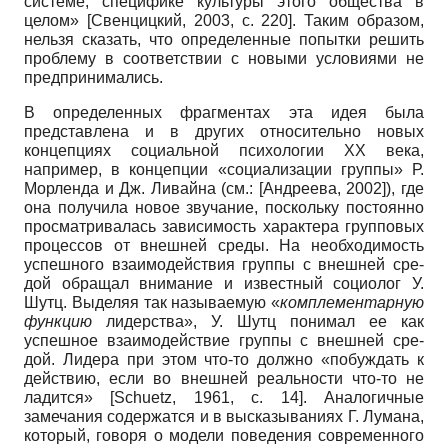
системе, специфике куль­туры этого общества в
целом»
[
Свенцицкий, 2003
, с. 220]
. Таким образом,
нельзя ска­зать, что определенные попытки ре­шить
проблему в соответствии с новы­ми условиями не
предпринимались.
В определенных фрагментах эта идея была
представлена и в других относи­тельно новых
концепциях социальной психологии ХХ века,
например, в кон­цепции «социализации группы» Р.
Мор­ленда и Дж. Ливайна (см.:
[
Андреева, 2002
]
), где
она получила новое звучание, поскольку по­стоянно
просматривалась зависимость характера групповых
процессов от внеш­ней среды. На необходимость
успешного взаимодействия группы с внешней сре­
дой обращал внимание и известный со­циолог У.
Шутц. Выделяя так называе­мую «
комплементарную
функцию
лидер­ства», У. Шутц понимал ее как
успешное взаимодействие группы с внешней сре­
дой. Лидера при этом что-то должно «побуждать к
действию, если во внеш­ней реальности что-то не
ладится»
[
Schuetz, 1961
, с. 14]
. Аналогичные
замечания со­держатся и в высказываниях Г. Лумана,
который, говоря о модели поведения со­временного