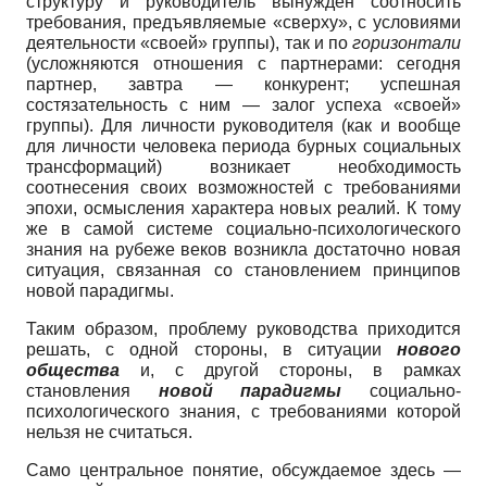
струк­туру и руководитель вынужден соотно­сить
требования, предъявляемые «свер­ху», с условиями
деятельности «своей» группы), так и по
горизонтали
(услож­няются отношения с партнерами: сего­дня
партнер, завтра — конкурент; ус­пешная
состязательность с ним — залог успеха «своей»
группы). Для личности руководителя (как и вообще
для лично­сти человека периода бурных социаль­ных
трансформаций) возникает необхо­димость
соотнесения своих возможнос­тей с требованиями
эпохи, осмысления характера новых реалий. К тому
же в са­мой системе социально-психологичес­кого
знания на рубеже веков возникла достаточно новая
ситуация, связанная со становлением принципов
новой па­радигмы.
Таким образом, проблему руководст­ва приходится
решать, с одной стороны, в ситуации
нового
общества
и, с другой стороны, в рамках
становления
новой парадигмы
социально-
психологическо­го знания, с требованиями которой
нель­зя не считаться.
Само центральное понятие, обсуж­даемое здесь —