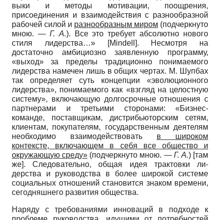
выки и методы мотивации, поощрения,
присоединения и взаимодействия с раз­нообразной
рабочей силой и
разнооб­разным миром
(подчеркнуто
мною. —
Г. А.
). Все это требует абсолютно нового
стиля лидерства…»
[
Mindell
]
. Несмотря на
достаточно амбициозно заявленную программу,
«выход» за пределы тради­ционно понимаемого
лидерства наме­чен лишь в общих чертах. М. Шупбах
так определяет суть концепции «эволю­ционного
лидерства», понимаемого как «взгляд на целостную
систему», вклю­чающую долгосрочные отношения с
партнерами и третьими сторонами: «Бизнес-
команде, поставщикам, дис­трибьюторским сетям,
клиентам, поку­пателям, государственным деятелям
не­обходимо взаимодействовать
в широ­ком
контексте, включающем в себя все общество и
окружающую среду»
(под­черкнуто мною. —
Г. А.
) [там
же]. Cле­довательно, общая идея трактовки ли­
дерства и руководства в более широкой системе
социальных отношений стано­вится знаком времени,
сегодняшнего развития общества.
Наряду с требованиями инноваций в подходе к
проблеме руководства, идущи­ми от потребностей