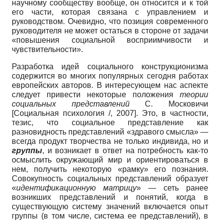
научному сообществу вообще, он отно­сится и к той
его части, которая связана с управлением и
руководством. Очевид­но, что позиция современного
руководи­теля не может остаться в стороне от зада­чи
«повышения социальной восприим­чивости и
чувствительности».
Разработка идей социального конст­рукционизма
содержится во многих по­пулярных сегодня работах
европейских авторов. В интересующем нас аспекте
следует привести некоторые положения
теории
социальных представлений
С. Московичи
[
Социальная психология /, 2007
]
. Это, в частности,
те­зис, что социальное представление как
разновидность представлений «здравого смысла» —
всегда продукт творчества не только индивида, но и
группы
, и возни­кает в ответ на потребность как-то
ос­мыслить окружающий мир и ориентиро­ваться в
нем, получить некоторую «рам­ку» его познания.
Совокупность соци­альных представлений образует
«
иден­тификационную матрицу
» — сеть ранее
возникших представлений и понятий, когда в
существующую систему значе­ний включается опыт
группы (в том чис­ле, система ее представлений), в