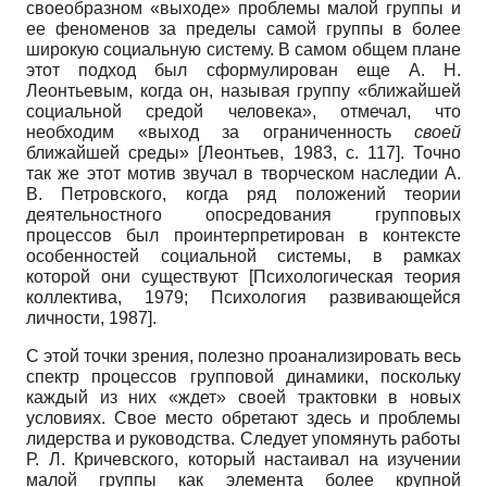
своеобразном «выходе» про­блемы малой группы и
ее феноменов за пределы самой группы в более
широкую социальную систему. В самом общем плане
этот подход был сформулирован еще А. Н.
Леонтьевым, когда он, называя группу «ближайшей
социальной средой человека», отмечал, что
необходим «вы­ход за ограниченность
своей
ближайшей среды»
[
Леонтьев, 1983
, с. 117]
. Точно
так же этот мо­тив звучал в творческом наследии А.
В. Петровского, когда ряд положений теории
деятельностного опосредования групповых
процессов был проинтерпре­тирован в контексте
особенностей соци­альной системы, в рамках
которой они существуют
[
Психологическая теория
коллектива, 1979
;
Психология развивающейся
личности, 1987
]
.
С этой точки зрения, полезно про­анализировать весь
спектр процессов групповой динамики, поскольку
каж­дый из них «ждет» своей трактовки в новых
условиях. Свое место обретают здесь и проблемы
лидерства и руковод­ства. Следует упомянуть работы
Р. Л. Кричевского, который настаивал на изучении
малой группы как элемен­та более крупной