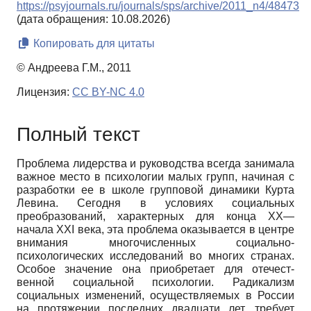
https://psyjournals.ru/journals/sps/archive/2011_n4/48473
(дата обращения: 10.08.2026)
Копировать для цитаты
© Андреева Г.М., 2011
Лицензия:
CC BY-NC 4.0
Полный текст
Проблема лидерства и руководства всегда занимала
важное место в психоло­гии малых групп, начиная с
разработки ее в школе групповой динамики Курта
Левина. Сегодня в условиях социальных
преобразований, характерных для конца ХХ—
начала ХХI века, эта проблема ока­зывается в центре
внимания многочис­ленных социально-
психологических ис­следований во многих странах.
Особое значение она приобретает для отечест­
венной социальной психологии. Радика­лизм
социальных изменений, осуществ­ляемых в России
на протяжении послед­них двадцати лет, требует