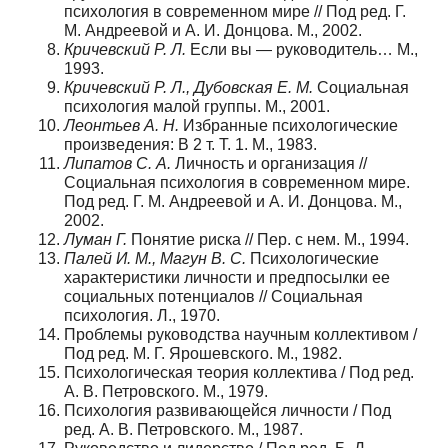
психология в современном мире // Под ред. Г.
М. Андреевой и А. И. Дон­цова. М., 2002.
Кричевский Р. Л.
Если вы — руководитель… М.,
1993.
Кричевский Р. Л., Дубовская Е. М.
Социальная
психология малой группы. М., 2001.
Леонтьев А. Н.
Избранные психологические
произведения: В 2 т. Т. 1. М., 1983.
Липатов С. А.
Личность и организация //
Социальная психология в современ­ном мире.
Под ред. Г. М. Андреевой и А. И. Донцова. М.,
2002.
Луман Г.
Понятие риска // Пер. с нем. М., 1994.
Палей И. М., Магун В. С.
Психологические
характеристики личности и предпо­сылки ее
социальных потенциалов // Социальная
психология. Л., 1970.
Проблемы руководства научным коллективом /
Под ред. М. Г. Ярошевского. М., 1982.
Психологическая теория коллектива / Под ред.
А. В. Петровского. М., 1979.
Психология развивающейся личности / Под
ред. А. В. Петровского. М., 1987.