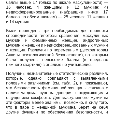
баллы выше 17 только по шкале маскулиннос­ти) —
16 человек, 4 женщины и 12 мужчин; 4)
недифференцированные (набравшие ниже 17
баллов по обеим шкалам) — 25 человек, 11 женщин
и 14 мужчин.
Были проведены три необходимых для проверки
справедливости гипотезы сравнения: маскулинных
мужчин и фе­мининных женщин, андрогинных
мужчин и женщин и недифференцирован­ных мужчин
и женщин. Различия по переменным (дескрипторам
Анкеты психологической безопасности), по которым
были получены невысокие баллы (в пределах
нижнего квартиля) в анализе не учитывались.
Получены незначительные статистические различия,
которые, однако, совпадают с выявленными
половыми различиями (см. табл. 2), и показывают,
что безопасность фемининной женщины связана с
наличием дома, чувства доверия к окружающим и
ощущением комфорта. Для маскулинного мужчины
эти факторы менее значимы, возможно, в силу того,
что в паре с женщиной мужчина берет на себя
другие функции по обеспечению безопасности, и