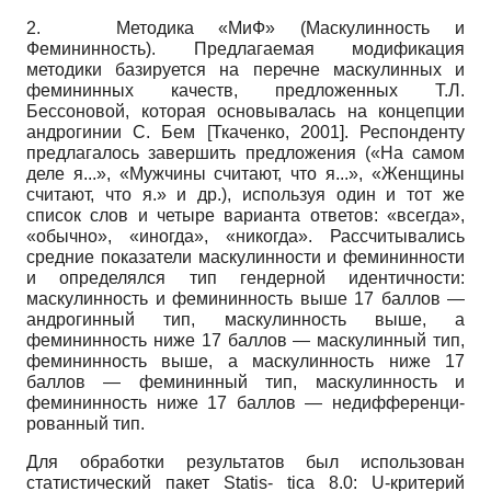
2. Методика «МиФ» (Маскулин­ность и
Фемининность). Предлагаемая модификация
методики базируется на перечне маскулинных и
фемининных качеств, предложенных Т.Л.
Бессоновой, которая основывалась на концепции
ан­дрогинии С. Бем
[
Ткаченко, 2001
]
. Респонденту
предлагалось завершить предложения («На самом
деле я...», «Мужчины считают, что я...», «Женщины
считают, что я.» и др.), используя один и тот же
список слов и четыре варианта ответов: «всегда»,
«обычно», «иногда», «никогда». Рассчитывались
средние показатели маскулин­ности и фемининности
и определялся тип гендерной идентичности:
маскулин­ность и фемининность выше 17 баллов —
андрогинный тип, маскулинность выше, а
фемининность ниже 17 баллов — мас­кулинный тип,
фемининность выше, а маскулинность ниже 17
баллов — феми­нинный тип, маскулинность и
феминин­ность ниже 17 баллов — недифференци­
рованный тип.
Для обработки результатов был использован
статистический пакет
Statis- tica
8.0:
U
-критерий