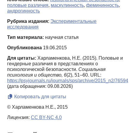
половые различия
,
маскулинность
,
фемининность
,
андрогинность
Рубрика издания:
Экспериментальные
исследования
Тип материала:
научная статья
Опубликована
19.06.2015
Для цитаты:
Харламенкова, Н.Е. (2015). Половые и
гендерные различия в представлениях о
психологической безопасности.
Социальная
психология и общество,
6
(2), 51–60. URL:
https://psyjournals.ru/journals/sps/archive/2015_n2/76594
(дата обращения: 09.08.2026)
Копировать для цитаты
© Харламенкова Н.Е., 2015
Лицензия:
CC BY-NC 4.0