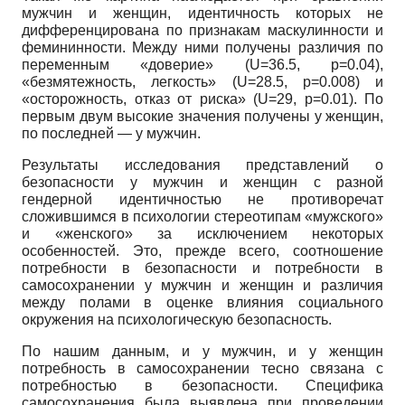
мужчин и женщин, идентичность которых не
дифференцирована по признакам маскулинности и
феминин­ности. Между ними получены различия по
переменным «доверие»
(U=36.5,
р=0.04),
«безмятежность, легкость»
(U=28.5,
р=0.008) и
«осторожность, отказ от риска»
(U=29,
р=0.01). По
первым двум высокие значения получены у женщин,
по последней — у мужчин.
Результаты исследования представлений о
безопасности у мужчин и женщин с разной
гендерной идентичностью не противоречат
сложившимся в психологии стереотипам «мужского»
и «женского» за исключением некоторых
особенностей. Это, прежде всего, соотношение
потребности в безопасности и потребности в
самосохранении у мужчин и женщин и различия
между полами в оценке влияния социального
окружения на психологическую безопасность.
По нашим данным, и у мужчин, и у женщин
потребность в самосохранении тесно связана с
потребностью в безопасности. Специфика
самосохранения была выявлена при проведении