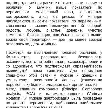
подтверждение при расчете статистически значимых
различий. У мужчин выше показатели по
переменным «жизненный опыт, опытность»,
«осторожность, отказ от риска». У женщин
наблюдаются высокие показатели по переменным,
связанным с эмоционально­чувственной сферой:
радость, любовь, счастье, доверие, чувство
комфорта. Для женщин, как было показано выше,
важна своя территория — дом; не менее важной
оказалась поддержка мамы.
Несмотря на выявленные половые различия, у
большинства респондентов безопасность
ассоциируется с потребностью в самосохранении и
со здоровьем, что подтверждает справедливость
выдвинутой нами гипотезы. Для понимания
специфики этой связи у мужчин и женщин и
уменьшения размерности данных (количества
переменных) был использован факторный анализ —
метод главных компонент
(Principal Component
analysis, PCA)
и варимакс-вращение
(Varimax
Rotation).
У мужчин факторизация была проведена
по девяти переменным, набравшим наибольшее
количество баллов (см. табл. 1).