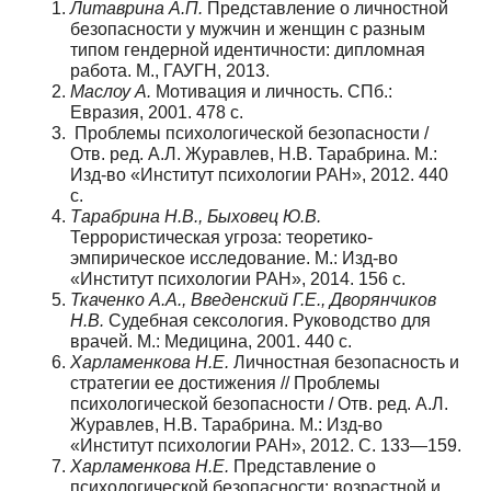
Литаврина А.П.
Представление о личностной
безопасности у мужчин и женщин с разным
типом гендерной идентичности: дипломная
работа. М., ГАУГН, 2013.
Маслоу А.
Мотивация и личность. СПб.:
Евразия, 2001. 478 с.
Проблемы психологической безопасности /
Отв. ред. А.Л. Журавлев, Н.В. Тараб­рина. М.:
Изд-во «Институт психологии РАН», 2012. 440
с.
Тарабрина Н.В., Быховец Ю.В.
Террористическая угроза: теоретико-
эмпирическое исследование. М.: Изд-во
«Институт психологии РАН», 2014. 156 с.
Ткаченко А.А., Введенский Г.Е., Дворянчиков
Н.В.
Судебная сексология. Руководст­во для
врачей. М.: Медицина, 2001. 440 с.
Харламенкова Н.Е.
Личностная безопасность и
стратегии ее достижения // Про­блемы
психологической безопасности / Отв. ред. А.Л.
Журавлев, Н.В. Тарабрина. М.: Изд-во
«Институт психологии РАН», 2012. С. 133—159.
Харламенкова Н.Е.
Представление о
психологической безопасности: возрастной и