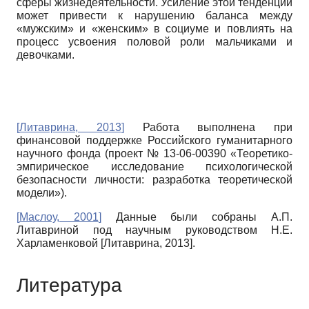
сферы жизнедеятельности. Усиление этой тенденции
может привести к нарушению баланса между
«мужским» и «женским» в социуме и повлиять на
процесс усвоения половой роли мальчиками и
девочками.
[
Литаврина, 2013
]
Работа выполнена при
финансовой поддержке Российского гуманитарного
научного фонда (проект № 13-06-00390 «Теоретико-
эмпирическое исследование психологической
безопасности личности: разработка теоретической
модели»).
[
Маслоу, 2001
]
Данные были собраны А.П.
Литавриной под научным руководством Н.Е.
Харламенковой
[
Литаврина, 2013
]
.
Литература