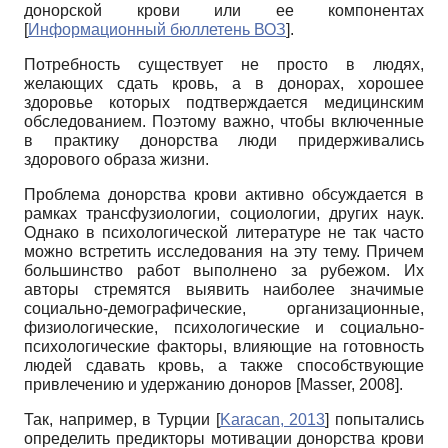
донорской крови или ее компонентах
[
Информационный бюллетень ВОЗ
]
.
Потребность существует не просто в людях,
желающих сдать кровь, а в донорах, хорошее
здоровье которых подтверждается медицинским
обследованием. Поэтому важно, чтобы включенные
в практику донорства люди придерживались
здорового образа жизни.
Проблема донорства крови активно обсуждается в
рамках трансфузиологии, социологии, других наук.
Однако в психологической литературе не так часто
можно встретить исследования на эту тему. Причем
большинство работ выполнено за рубежом. Их
авторы стремятся выявить наиболее значимые
социально-демографические, организационные,
физиологические, психологические и социально-
психологические факторы, влияющие на готовность
людей сдавать кровь, а также способствующие
привлечению и удержанию доноров
[
Masser, 2008
]
.
Так, например, в Турции
[
Karacan, 2013
]
попытались
определить предикторы мотивации донорства крови