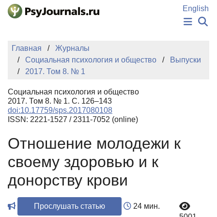
Перейти к основному содержанию
English
НОВОСТИ
Главная
Журналы
ИЗДАНИЯ
Социальная психология и общество
Выпуски
АВТОРЫ
2017. Том 8. № 1
ПОДАТЬ РУКОПИСЬ
БАЗА ЗНАНИЙ
Социальная психология и общество
КЛЮЧЕВЫЕ СЛОВА
2017. Том 8. № 1. С. 126–143
Регистрация
Вход
doi:10.17759/sps.2017080108
ISSN: 2221-1527 / 2311-7052 (online)
Отношение молодежи к
своему здоровью и к
донорству крови
Прослушать статью
24 мин.
5001