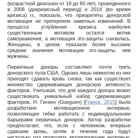
(возрастной диапазон от 18 до 60 лет), проведенного
в 2008 (докризисный период) и 2014 (во время
кризиса) гг., показало, что приоритеты донорской
мотивации не претерпели заметных изменений. В
процессе углубления кризиса наиболее
существенным мотивом остался мотив
самоуважения, а мотивация эго-защиты снизилась.
Женщины, в целом, показали более высокие
средние значения мотивации эго-защиты, чем
мужчины.
Первичные доноры составляют почти треть
донорского пула США. Однако лишь немногие из них
приходят сдавать кровь снова, так как существует
множество сдерживающих донорскую активность
факторов. Учитывая, что для каждого донора может
существовать уникальный набор сдерживающих
факторов, Н. Гигиен
(Gueguen)
[
France, 2015
]
было
разработано мотивационное интервью,
позволяющее гибко работать с индивидуальными
барьерами первичных доноров. Автор разработки
предполагает, что, если с человеком, впервые
сдавшим кровь, затем в течение года будут
несколько раз проводить мотивирующее интервью,