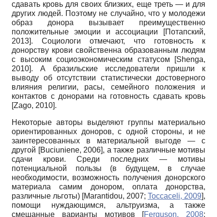
сдавать кровь для своих близких, еще треть — и для
других людей. Поэтому не случайно, что у молодежи
образ донора вызывает преимущественно
положительные эмоции и ассоциации
[
Потапский,
2013
]
. Социологи отмечают, что готовность к
донорству крови свойственна образованным людям
с высоким социоэкономическим статусом
[
Shenga,
2010
]
. А бразильские исследователи пришли к
выводу об отсутствии статистически достоверного
влияния религии, расы, семейного положения и
контактов с донорами на готовность сдавать кровь
[
Zago, 2010
]
.
Некоторые авторы выделяют группы материально
ориентированных доноров, с одной стороны, и не
заинтересованных в материальной выгоде — с
другой
[
Buciuniene, 2006
]
, а также различные мотивы
сдачи крови. Среди последних — мотивы
потенциальной пользы (в будущем, в случае
необходимости, возможность получения донорского
материала самим донором, оплата донорства,
различные льготы)
[
Marantidou, 2007
;
Toccaceli, 2009
]
,
помощи нуждающимся, альтруизма, а также
смешанные варианты мотивов
[
Ferguson, 2008
;