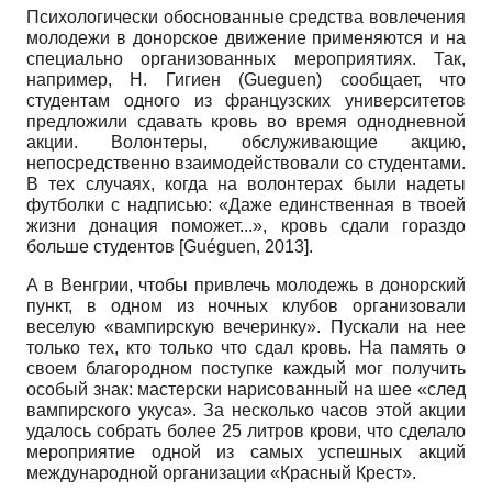
Психологически обоснованные средства вовлечения
молодежи в донорское движение применяются и на
специально организованных мероприятиях. Так,
например, Н. Гигиен
(Gueguen)
сообщает, что
студентам одного из французских университетов
предложили сдавать кровь во время однодневной
акции. Волонтеры, обслуживающие акцию,
непосредственно взаимодействовали со студентами.
В тех случаях, когда на волонтерах были надеты
футболки с надписью: «Даже единственная в твоей
жизни донация поможет...», кровь сдали гораздо
больше студентов
[
Guéguen, 2013
]
.
А в Венгрии, чтобы привлечь молодежь в донорский
пункт, в одном из ночных клубов организовали
веселую «вампирскую вечеринку». Пускали на нее
только тех, кто только что сдал кровь. На память о
своем благородном поступке каждый мог получить
особый знак: мастерски нарисованный на шее «след
вампирского укуса». За несколько часов этой акции
удалось собрать более 25 литров крови, что сделало
мероприятие одной из самых успешных акций
международной организации «Красный Крест».