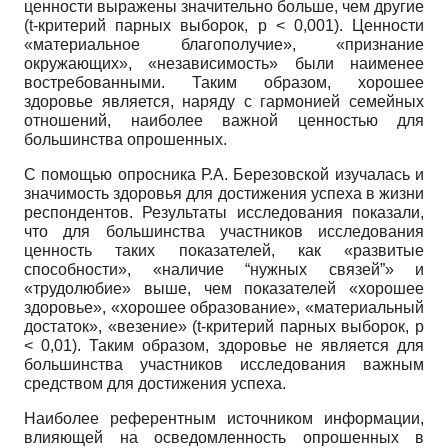
ценности выражены значительно больше, чем другие
(t
-критерий парных выборок, р < 0,001). Ценности
«материальное благополучие», «признание
окружающих», «независимость» были наименее
востребованными. Таким образом, хорошее
здоровье является, наряду с гармонией семейных
отношений, наиболее важной ценностью для
большинства опрошенных.
С помощью опросника Р.А. Березов­ской изучалась и
значимость здоровья для достижения успеха в жизни
респондентов. Результаты исследования показали,
что для большинства участников исследования
ценность таких показателей, как «развитые
способности», «наличие “нужных связей”» и
«трудолюбие» выше, чем показателей «хорошее
здоровье», «хорошее образование», «материальный
достаток», «везение»
(t
-критерий парных выборок, р
< 0,01). Таким образом, здоровье не является для
большинства участников исследования важным
средством для достижения успеха.
Наиболее референтным источником информации,
влияющей на осведомленность опрошенных в