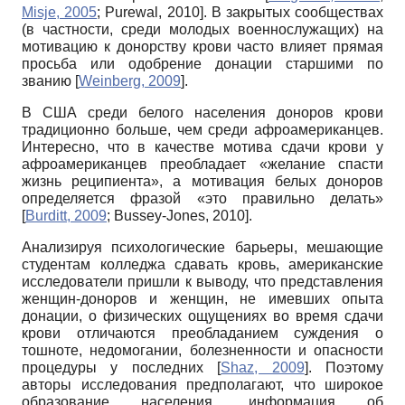
Misje, 2005
;
Purewal, 2010
]
. В закрытых сообществах
(в частности, среди молодых военнослужащих) на
мотивацию к донорству крови часто влияет прямая
просьба или одобрение донации старшими по
званию
[
Weinberg, 2009
]
.
В США среди белого населения доноров крови
традиционно больше, чем среди афроамериканцев.
Интересно, что в качестве мотива сдачи крови у
афроаме­риканцев преобладает «желание спасти
жизнь реципиента», а мотивация белых доноров
определяется фразой «это правильно делать»
[
Burditt, 2009
;
Bussey-Jones, 2010
]
.
Анализируя психологические барьеры, мешающие
студентам колледжа сдавать кровь, американские
исследователи пришли к выводу, что представления
женщин-доноров и женщин, не имевших опыта
донации, о физических ощущениях во время сдачи
крови отличаются преобладанием суждения о
тошноте, недомогании, болезненности и опасности
процедуры у последних
[
Shaz, 2009
]
. Поэтому
авторы исследования предполагают, что широкое
образование населения, информация об