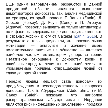
Еще одним направлением разработок в данной
предметной области является выявление
демотиваторов донорства. Так, анализ медицинской
литературы, который провели Т. Занин
(Zanin),
Д.
Херсей
(Hersey),
Д. Коун
(Cone)
и П. Аграуал
(Agrawal),
позволил выделить не только мотиваторы,
но и факторы, сдерживающие донорскую активность
в странах Африки к югу от Сахары
[
Zanin, 2016
]
. В
результате авторы определили, что просоциальная
мотивация — альтруизм и желание иметь
положительное влияние на общество — является
наиболее частым мотиватором донорства крови.
Негативное отношение к донорству крови и
ошибочные представления о нем — наиболее часто
упоминаемые причины, отвращающие людей от
сдачи донорской крови.
Нередко людям мешают стать донорами их
предубеждения и неосведомленность в вопросах
донорства. Так, Б. Абдеррахман
(Abderrahman)
и М.
Салех
(Saleh)
показали, что наиболее
распространенными заблуждениями в Иордании
являются риск инфекционных заболеваний, продажа