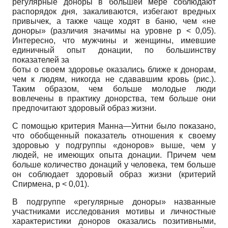
регулярные доноры в большей мере соблюдают
распорядок дня, закаливаются, избегают вредных
привычек, а также чаще ходят в баню, чем «не
доноры» (различия значимы на уровне р < 0,05).
Интересно, что мужчины и женщины, имевшие
единичный опыт донации, по большинству
показателей за­
боты о своем здоровье оказались ближе к донорам,
чем к людям, никогда не сдававшим кровь (рис.).
Таким образом, чем больше молодые люди
вовлечены в практику донорства, тем больше они
предпочитают здоровый образ жизни.
С помощью критерия Манна—Уитни было показано,
что обобщенный показатель отношения к своему
здоровью у подгруппы «доноров» выше, чем у
людей, не имеющих опыта донации. Причем чем
больше количество донаций у человека, тем больше
он соблюдает здоровый образ жизни (критерий
Спирмена, р < 0,01).
В подгруппе «регулярные доноры» названные
участниками исследования мотивы и личностные
характеристики доноров оказались позитивными,