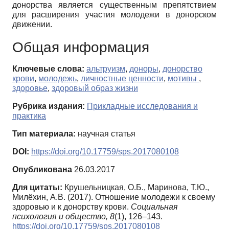
донорства является существенным препятствием
для расширения участия молодежи в донорском
движении.
Общая информация
Ключевые слова:
альтруизм
,
доноры
,
донорство
крови
,
молодежь
,
личностные ценности
,
мотивы
,
здоровье
,
здоровый образ жизни
Рубрика издания:
Прикладные исследования и
практика
Тип материала:
научная статья
DOI:
https://doi.org/10.17759/sps.2017080108
Опубликована
26.03.2017
Для цитаты:
Крушельницкая, О.Б., Маринова, Т.Ю.,
Милёхин, А.В. (2017). Отношение молодежи к своему
здоровью и к донорству крови.
Социальная
психология и общество,
8
(1), 126–143.
https://doi.org/10.17759/sps.2017080108