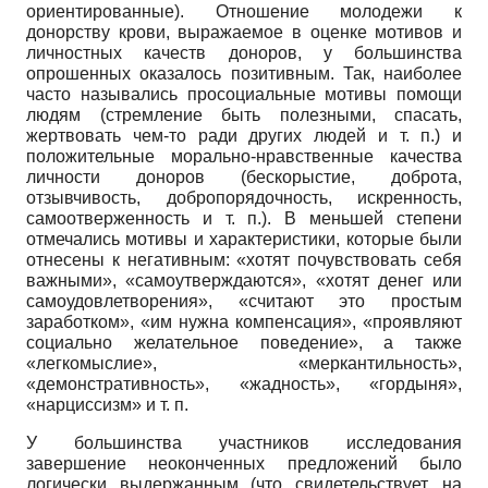
ориентированные). Отношение молодежи к
донорству крови, выражаемое в оценке мотивов и
личностных качеств доноров, у большинства
опрошенных оказалось позитивным. Так, наиболее
часто назывались просоциальные мотивы помощи
людям (стремление быть полезными, спасать,
жертвовать чем-то ради других людей и т. п.) и
положительные морально-нравственные качества
личности доноров (бескорыстие, доброта,
отзывчивость, добропорядочность, искренность,
самоотверженность и т. п.). В меньшей степени
отмечались мотивы и характеристики, которые были
отнесены к негативным: «хотят почувствовать себя
важными», «самоутверждаются», «хотят денег или
самоудовлетворения», «считают это простым
заработком», «им нужна компенсация», «проявляют
социально желательное поведение», а также
«легкомыслие», «меркантильность»,
«демонстративность», «жадность», «гордыня»,
«нарциссизм» и т. п.
У большинства участников исследования
завершение неоконченных предложений было
логически выдержанным (что свидетельствует, на