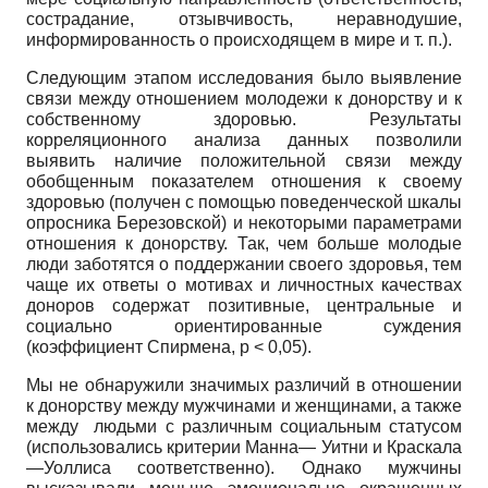
сострадание, отзывчивость, неравнодушие,
информированность о происходящем в мире и т. п.).
Следующим этапом исследования было выявление
связи между отношением молодежи к донорству и к
собственному здоровью. Результаты
корреляционного анализа данных позволили
выявить наличие положительной связи между
обобщенным показателем отношения к своему
здоровью (получен с помощью поведенческой шкалы
опросника Бере­зовской) и некоторыми параметрами
отношения к донорству. Так, чем больше молодые
люди заботятся о поддержании своего здоровья, тем
чаще их ответы о мотивах и личностных качествах
доноров содержат позитивные, центральные и
социально ориентированные суждения
(коэффициент Спирмена, р < 0,05).
Мы не обнаружили значимых различий в отношении
к донорству между мужчинами и женщинами, а также
между людьми с различным социальным статусом
(использовались критерии Манна— Уитни и Краскала
—Уоллиса соответственно). Однако мужчины