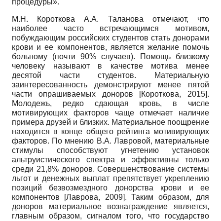
процедуры».
М.Н. Короткова А.А. Таланова отмечают, что
наиболее часто встречающимся мотивом,
побуждающим российских студентов стать донорами
крови и ее компонентов, является желание помочь
больному (почти 90% случаев). Помощь близкому
человеку называют в качестве мотива менее
десятой части студентов. Материальную
заинтересованность демонстрируют менее пятой
части опрашиваемых доноров
[
Короткова, 2015
]
.
Молодежь, редко сдающая кровь, в числе
мотивирующих факторов чаще отмечает наличие
примера друзей и близких. Материальное поощрение
находится в конце общего рейтинга мотивирующих
факторов. По мнению В.А. Лавровой, материальные
стимулы способствуют угнетению установок
альтруистического спектра и эффективны только
среди 21,8% доноров. Совершенствование системы
льгот и денежных выплат препятствует укреплению
позиций безвозмездного донорства крови и ее
компонентов
[
Лаврова, 2009
]
. Таким образом, для
доноров материальное вознаграждение является,
главным образом, сигналом того, что государство