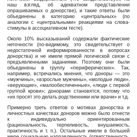
наш взгляд, об адекватном представлении
опрашиваемых о донорстве), и такие ответы были
объединены в категорию «центральных» (по
аналогии с «центральными» реакциями на слова-
стимулы в ассоциативном тесте).
Около 10% высказываний содержали фактические
неточности (по-видимому, это свидетельствует о
недостаточной информированности в вопросах
донорства) и не имели прямой логической связи с
предъявленными заданиями. Поэтому они были
объединены в группу «периферических». Так,
например, встречались мнения, что доноры — это
«мужчины», «взрослые мужчины», «молодые люди»,
«верующие», «малообеспеченные», «люди с первой
группой крови»; донорами становятся, потому что
«их просят это делать родственники или врачи» и т.д.
Примерно треть ответов о мотивах донорства и
личностных качествах доноров можно было отнести
к индивидуально ориентированным
(рациональность, терпеливость, внушаемость,
практичность и т. п.). Остальные имели в большей
мере социальную направленность (ответственность,