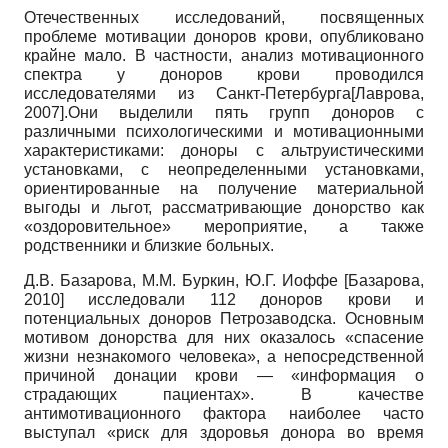
Отечественных исследований, посвященных
проблеме мотивации доноров крови, опубликовано
крайне мало. В частности, анализ мотивационного
спектра у доноров крови проводился
исследователями из Санкт-Петербурга
[
Лаврова,
2007
]
.Они выделили пять групп доноров с
различными психологическими и моти­вационными
характеристиками: доноры с альтруистическими
установками, с неопределенными установками,
ориентированные на получение материальной
выгоды и льгот, рассматривающие донорство как
«оздоровительное» мероприятие, а также
родственники и близкие больных.
Д.В. Базарова, М.М. Буркин, Ю.Г. Иоффе
[
Базарова,
2010
]
исследовали 112 доноров крови и
потенциальных доноров Петрозаводска. Основным
мотивом донорства для них оказалось «спасение
жизни незнакомого человека», а непосредственной
причиной донации крови — «информация о
страдающих пациентах». В качестве
антимотивационного фактора наиболее часто
выступал «риск для здоровья донора во время