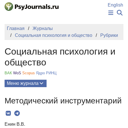
Перейти к основному содержанию
English
НОВОСТИ
Главная
Журналы
ИЗДАНИЯ
Социальная психология и общество
Рубрики
АВТОРЫ
ПОДАТЬ РУКОПИСЬ
Социальная психология и
БАЗА ЗНАНИЙ
КЛЮЧЕВЫЕ СЛОВА
общество
Регистрация
Вход
ВАК
WoS
Scopus
Ядро РИНЦ
Меню журнала
Выпуски
Методический инструментарий
О Журнале
Миссия
Енин В.В.
Редколлегия