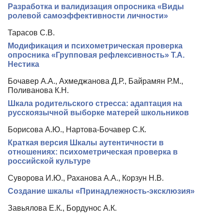
Разработка и валидизация опросника «Виды
Редакционная политика
ролевой самоэффективности личности»
Индексирование
Тарасов С.В.
Модификация и психометрическая проверка
Для авторов
опросника «Групповая рефлексивность» Т.А.
Рубрики
Нестика
Подписка
Бочавер А.А., Ахмеджанова Д.Р., Байрамян Р.М.,
Поливанова К.Н.
Контакты
Шкала родительского стресса: адаптация на
русскоязычной выборке матерей школьников
Борисова А.Ю., Нартова-Бочавер С.К.
Краткая версия Шкалы аутентичности в
отношениях: психометрическая проверка в
российской культуре
Суворова И.Ю., Раханова А.А., Корзун Н.В.
Создание шкалы «Принадлежность-эксклюзия»
Завьялова Е.К., Бордунос А.К.