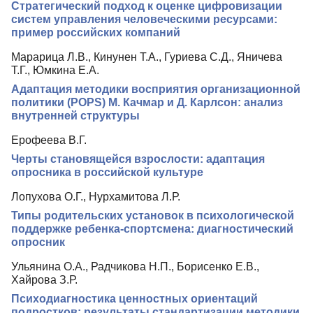
Стратегический подход к оценке цифровизации
систем управления человеческими ресурсами:
пример российских компаний
Марарица Л.В., Кинунен Т.А., Гуриева С.Д., Яничева
Т.Г., Юмкина Е.А.
Адаптация методики восприятия организационной
политики (POPS) М. Качмар и Д. Карлсон: анализ
внутренней структуры
Ерофеева В.Г.
Черты становящейся взрослости: адаптация
опросника в российской культуре
Лопухова О.Г., Нурхамитова Л.Р.
Типы родительских установок в психологической
поддержке ребенка-спортсмена: диагностический
опросник
Ульянина О.А., Радчикова Н.П., Борисенко Е.В.,
Хайрова З.Р.
Психодиагностика ценностных ориентаций
подростков: результаты стандартизации методики