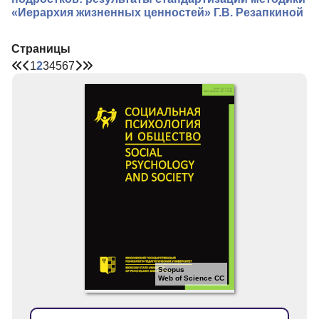
«Иерархия жизненных ценностей» Г.В. Резапкиной
Страницы
1
2
3
4
5
6
7
Scopus
Web of Science CC