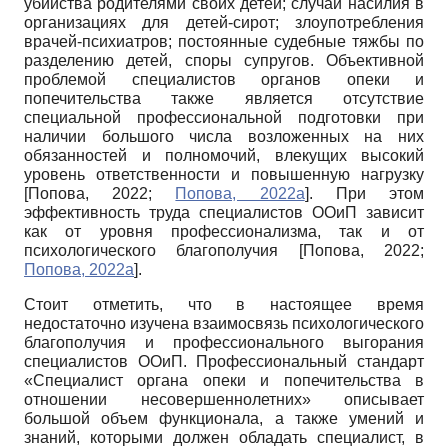
убийства родителями своих детей; случаи насилия в
организациях для детей-сирот; злоупотребления
врачей-психиатров; постоянные судебные тяжбы по
разделению детей, споры супругов. Объективной
проблемой специалистов органов опеки и
попечительства также является отсутствие
специальной профессиональной подготовки при
наличии большого числа возложенных на них
обязанностей и полномочий, влекущих высокий
уровень ответственности и повышенную нагрузку
[
Попова, 2022
;
Попова, 2022а
]
. При этом
эффективность труда специалистов ООиП зависит
как от уровня профессионализма, так и от
психологического благополучия
[
Попова, 2022
;
Попова, 2022а
]
.
Стоит отметить, что в настоящее время
недостаточно изучена взаимосвязь психологического
благополучия и профессионального выгорания
специалистов ООиП. Профессиональный стандарт
«Специалист органа опеки и попечительства в
отношении несовершеннолетних» описывает
большой объем функционала, а также умений и
знаний, которыми должен обладать специалист, в