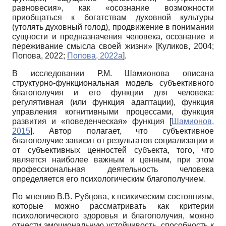
равновесия», как «осознание возможности
приобщаться к богатствам духовной культуры
(утолять духовный голод), продвижение в понимании
сущности и предназначения человека, осознание и
переживание смысла своей жизни»
[
Куликов, 2004
;
Попова, 2022
;
Попова, 2022а
]
.
В исследовании Р.М. Шамионова описана
структурно-функциональная модель субъективного
благополучия и его функции для человека:
регулятивная (или функция адаптации), функция
управления когнитивными процессами, функция
развития и «поведенческая» функция
[
Шамионов,
2015
]
. Автор полагает, что субъективное
благополучие зависит от результатов социализации и
от субъективных ценностей субъекта, того, что
является наиболее важным и ценным, при этом
профессиональная деятельность человека
определяется его психологическим благополучием.
По мнению В.В. Рубцова, к психическим состояниям,
которые можно рассматривать как критерии
психологического здоровья и благополучия, можно
отнести эмоциональную устойчивость, способность к