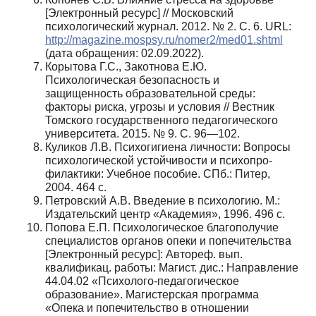
[Электронный ресурс] // Московский
психологиче­ский журнал. 2012. № 2. С. 6. URL:
http://magazine.mospsy.ru/nomer2/med01.shtml
(дата обращения: 02.09.2022).
Корытова Г.С., Закотнова Е.Ю.
Психологическая безопасность и
защищенность образова­тельной среды:
факторы риска, угрозы и условия // Вестник
Томского государственного педагоги­ческого
университета. 2015. № 9. С. 96—102.
Куликов Л.В. Психогигиена личности: Вопросы
психологической устойчивости и психопро­
филактики: Учебное пособие. СПб.: Питер,
2004. 464 с.
Петровский А.В. Введение в психологию. М.:
Издательский центр «Академия», 1996. 496 с.
Попова Е.П. Психологическое благополучие
специалистов органов опеки и попечительства
[Электронный ресурс]: Автореф. вып.
квалификац. работы: Магист. дис.: Направление
44.04.02 «Психолого-педагогическое
образование». Магистерская программа
«Опека и попечительство в отношении