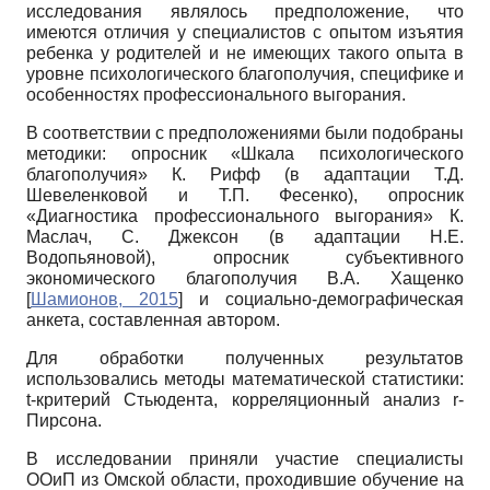
исследования являлось предположение, что
имеются отличия у специалистов с опытом изъятия
ребенка у родителей и не имеющих такого опыта в
уровне психологического благополучия, специфике и
особенностях профессионального выгорания.
В соответствии с предположениями были подобраны
методики: опросник «Шкала психологического
благополучия» К. Рифф (в адаптации Т.Д.
Шевеленковой и Т.П. Фесенко), опросник
«Диагностика профессионального выгорания» К.
Маслач, С. Джексон (в адаптации Н.Е.
Водопьяновой), опросник субъективного
экономического благополучия В.А. Хащенко
[
Шамионов, 2015
]
и социально-демографическая
анкета, составленная автором.
Для обработки полученных результатов
использовались методы математической статистики:
t-критерий Стьюдента, корреляционный анализ r-
Пирсона.
В исследовании приняли участие специалисты
ООиП из Омской области, проходившие обучение на