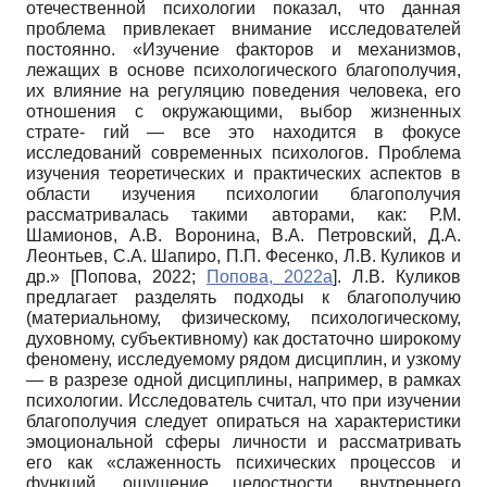
отечественной психологии показал, что данная
проблема привлекает внимание исследователей
постоянно. «Изучение факторов и механизмов,
лежащих в основе психологического благополучия,
их влияние на регуляцию поведения человека, его
отношения с окружающими, выбор жизненных
страте- гий — все это находится в фокусе
исследований современных психологов. Проблема
изучения теоретических и практических аспектов в
области изучения психологии благополучия
рассматривалась такими авторами, как: Р.М.
Шамионов, А.В. Воронина, В.А. Петровский, Д.А.
Леонтьев, С.А. Шапиро, П.П. Фесенко, Л.В. Куликов и
др.»
[
Попова, 2022
;
Попова, 2022а
]
. Л.В. Куликов
предлагает разделять подходы к благополучию
(материальному, физическому, психологическому,
духовному, субъективному) как достаточно широкому
феномену, исследуемому рядом дисциплин, и узкому
— в разрезе одной дисциплины, например, в рамках
психологии. Исследователь считал, что при изучении
благополучия следует опираться на характеристики
эмоциональной сферы личности и рассматривать
его как «слаженность психических процессов и
функций, ощущение целостности, внутреннего