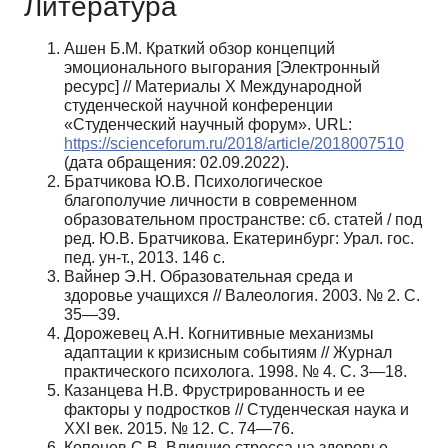
Литература
Ашен Б.М. Краткий обзор концепций
эмоционального выгорания [Электронный
ресурс] // Ма­териалы X Международной
студенческой научной конференции
«Студенческий научный форум». URL:
https://scienceforum.ru/2018/article/2018007510
(дата обращения: 02.09.2022).
Братчикова Ю.В. Психологическое
благополучие личности в современном
образовательном пространстве: сб. статей / под
ред. Ю.В. Братчикова. Екатеринбург: Урал. гос.
пед. ун-т., 2013. 146 с.
Вайнер Э.Н. Образовательная среда и
здоровье учащихся // Валеология. 2003. № 2. С.
35—39.
Дорожевец А.Н. Когнитивные механизмы
адаптации к кризисным событиям // Журнал
прак­тического психолога. 1998. № 4. С. 3—18.
Казанцева Н.В. Фрустрированность и ее
факторы у подростков // Студенческая наука и
XXI век. 2015. № 12. С. 74—76.
Копонев С.В. Влияние стресса на здоровье