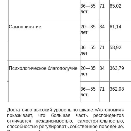
36—55
71
65,02
лет
Самопринятие
20—35
34
61,14
лет
36—55
71
58,92
лет
Психологическое
благополучие
20—35
34
363,79
лет
36—55
71
362,98
лет
Достаточно высокий уровень по шкале «Автономия»
показывает, что большая часть респондентов
отличается независимостью, самостоятельностью,
способностью регулировать собственное поведение.