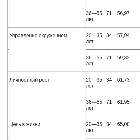
36—55
71
56,97
лет
Управление
окружением
20—35
34
57,94
лет
36—55
71
59,33
лет
Личностный рост
20—35
34
61,73
лет
36—55
71
61,95
лет
Цель в жизни
20—35
34
65,08
лет