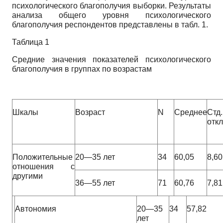
психологического благополучия выборки. Результаты
анализа общего уровня психологического
благополучия респондентов представлены в табл. 1.
Таблица 1
Средние значения показателей психологического
благополучия в группах по возрастам
Шкалы
Возраст
N
Среднее
Стд.
отк
Положительные
20—35 лет
34
60,05
8,60
отношения с
другими
36—55 лет
71
60,76
7,81
Автономия
20—35
34
57,82
лет