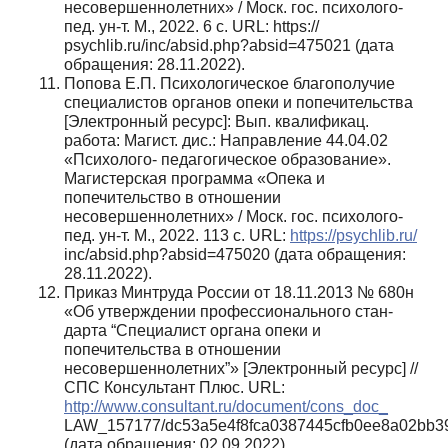
несовершеннолетних» / Моск. гос. психолого-
пед. ун-т. М., 2022. 6 с. URL: https://
psychlib.ru/inc/absid.php?absid=475021 (дата
обращения: 28.11.2022).
Попова Е.П. Психологическое благополучие
специалистов органов опеки и попечительства
[Электронный ресурс]: Вып. квалификац.
работа: Магист. дис.: Направление 44.04.02
«Психолого- педагогическое образование».
Магистерская программа «Опека и
попечительство в отношении
несовершеннолетних» / Моск. гос. психолого-
пед. ун-т. М., 2022. 113 с. URL:
https://psychlib.ru/
inc/absid.php?absid=475020 (дата обращения:
28.11.2022).
Приказ Минтруда России от 18.11.2013 № 680н
«Об утверждении профессионального стан­
дарта “Специалист органа опеки и
попечительства в отношении
несовершеннолетних”» [Элек­тронный ресурс] //
СПС Консультант Плюс. URL:
http://www.consultant.ru/document/cons_doc_
LAW_157177/dc53a5e4f8fca0387445cfb0ee8a02bb3
(дата обращения: 02.09.2022).