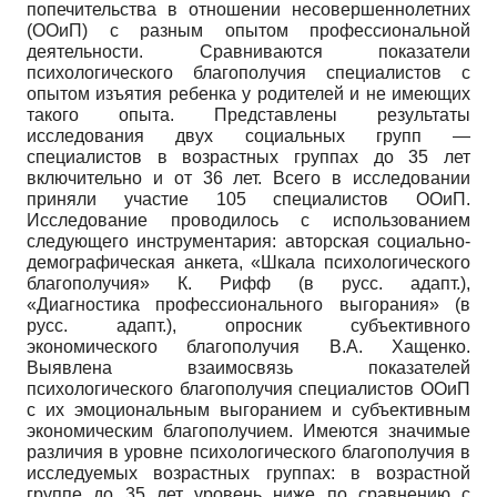
попечительства в отношении несовершеннолетних
(ООиП) с разным опытом профессиональной
деятельности. Сравниваются показатели
психологического благополучия специалистов с
опытом изъятия ребенка у родителей и не имеющих
такого опыта. Представлены результаты
исследования двух социальных групп —
специалистов в возрастных группах до 35 лет
включительно и от 36 лет. Всего в исследовании
приняли участие 105 специалистов ООиП.
Исследование проводилось с использованием
следующего инструментария: авторская социально-
демографическая анкета, «Шкала психологического
благополучия» К. Рифф (в русс. адапт.),
«Диагностика профессионального выгорания» (в
русс. адапт.), опросник субъективного
экономического благополучия В.А. Хащенко.
Выявлена взаимосвязь показателей
психологического благополучия специалистов ООиП
с их эмоциональным выгоранием и субъективным
экономическим благополучием. Имеются значимые
различия в уровне психологического благополучия в
исследуемых возрастных группах: в возрастной
группе до 35 лет уровень ниже по сравнению с