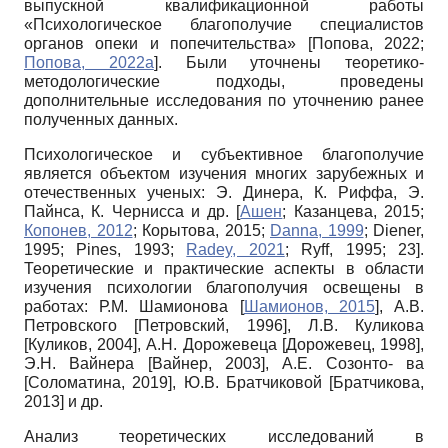
выпускной квалификационной работы
«Психологическое благополучие специалистов
органов опеки и попечительства»
[
Попова, 2022
;
Попова, 2022а
]
. Были уточнены теоретико-
методологические подходы, проведены
дополнительные исследования по уточнению ранее
полученных данных.
Психологическое и субъективное благополучие
является объектом изучения многих зарубежных и
отечественных ученых: Э. Динера, К. Риффа, Э.
Пайнса, К. Чернисса и др.
[
Ашен
;
Казанцева, 2015
;
Копонев, 2012
;
Корытова, 2015
;
Danna, 1999
;
Diener,
1995
;
Pines, 1993
;
Radey, 2021
;
Ryff, 1995
; 23]
.
Теоретические и практические аспекты в области
изучения психологии благополучия освещены в
работах: Р.М. Шамионова
[
Шамионов, 2015
]
, А.В.
Петровского
[
Петровский, 1996
]
, Л.В. Куликова
[
Куликов, 2004
]
, А.Н. Дорожевеца
[
Дорожевец, 1998
]
,
Э.Н. Вайнера
[
Вайнер, 2003
]
, А.Е. Созонто- ва
[
Соломатина, 2019
]
, Ю.В. Братчиковой
[
Братчикова,
2013
]
и др.
Анализ теоретических исследований в