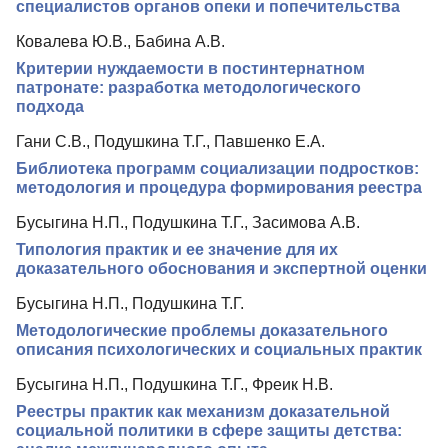
Редакционная политика
специалистов органов опеки и попечительства
Индексирование
Ковалева Ю.В., Бабина А.В.
Критерии нуждаемости в постинтернатном
Для авторов
патронате: разработка методологического
Рубрики
подхода
Контакты
Гани С.В., Подушкина Т.Г., Павшенко Е.А.
Библиотека программ социализации подростков:
методология и процедура формирования реестра
Бусыгина Н.П., Подушкина Т.Г., Засимова А.В.
Типология практик и ее значение для их
доказательного обоснования и экспертной оценки
Бусыгина Н.П., Подушкина Т.Г.
Методологические проблемы доказательного
описания психологических и социальных практик
Бусыгина Н.П., Подушкина Т.Г., Фреик Н.В.
Реестры практик как механизм доказательной
социальной политики в сфере защиты детства: