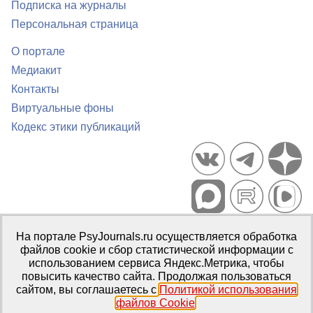
Подписка на журналы
Персональная страница
О портале
Медиакит
Контакты
Виртуальные фоны
Кодекс этики публикаций
Портал психологических изданий PsyJournals.ru, 2007–2026
На портале PsyJournals.ru осуществляется обработка
Правила использования материалов
файлов cookie и сбор статистической информации с
Свидетельство регистрации СМИ
Эл № ФС77-66447 от 14 июля
использованием сервиса Яндекс.Метрика, чтобы
2016 г.
повысить качество сайта. Продолжая пользоваться
сайтом, вы соглашаетесь с
Политикой использования
Издатель:
ФГБОУ ВО МГППУ
файлов Cookie
.