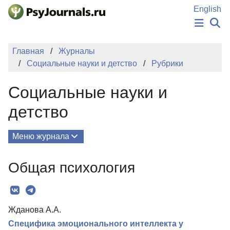
Перейти к основному содержанию
English
НОВОСТИ
Главная
Журналы
ИЗДАНИЯ
Социальные науки и детство
Рубрики
АВТОРЫ
ПОДАТЬ РУКОПИСЬ
Социальные науки и
БАЗА ЗНАНИЙ
КЛЮЧЕВЫЕ СЛОВА
детство
Регистрация
Вход
Меню журнала
Выпуски
Общая психология
О Журнале
Миссия
Жданова А.А.
Редколлегия
Специфика эмоционального интеллекта у