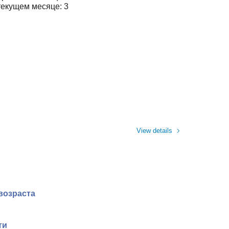
текущем месяце: 3
View details
возраста
ти