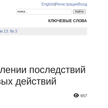
English
|
Регистрация
Вход
КЛЮЧЕВЫЕ СЛОВА
ом 13. № 3
олении последствий
вых действий
657