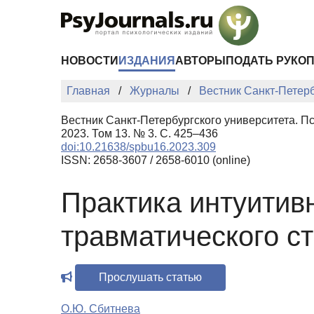
Перейти к основному содержанию
НОВОСТИ
ИЗДАНИЯ
АВТОРЫ
ПОДАТЬ РУКО
Главная
Журналы
Вестник Санкт-Петерб
Вестник Санкт-Петербургского университета. П
2023. Том 13. № 3. С. 425–436
doi:10.21638/spbu16.2023.309
ISSN: 2658-3607 / 2658-6010 (online)
Практика интуитив
травматического с
Прослушать статью
О.Ю. Сбитнева