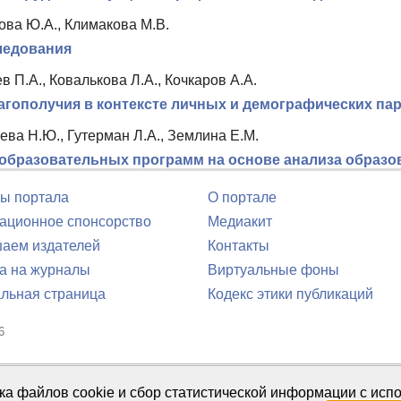
ова Ю.А., Климакова М.В.
ледования
в П.А., Ковалькова Л.А., Кочкаров А.А.
лагополучия в контексте личных и демографических па
ва Н.Ю., Гутерман Л.А., Землина Е.М.
образовательных программ на основе анализа образов
ы портала
О портале
ционное спонсорство
Медиакит
аем издателей
Контакты
а на журналы
Виртуальные фоны
льная страница
Кодекс этики публикаций
6
юля 2016 г.
тка файлов cookie и сбор статистической информации с ис