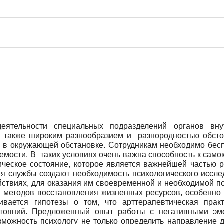
еятельности специальных подразделений органов внут
 также широким разнообразием и разнородностью обстоя
 в окружающей обстановке. Сотрудникам необходимо бесп
емости. В таких условиях очень важна способность к само
ическое состояние, которое является важнейшей частью 
ия службы создают необходимость психологического иссле
йствиях, для оказания им своевременной и необходимой п
 методов восстановления жизненных ресурсов, особенно 
ивается гипотезы о том, что арттерапевтическая прак
стояний. Предложенный опыт работы с негативными эм
зможность психологу не только определить направление д