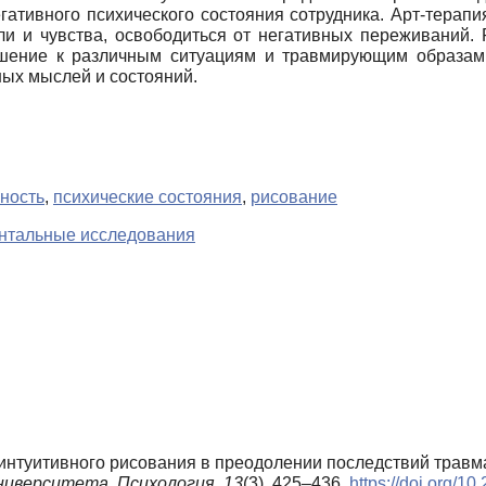
гативного психического состояния сотрудника. Арт-терапи
и и чувства, освободиться от негативных переживаний. 
ошение к различным ситуациям и травмирующим образам,
ных мыслей и состояний.
ность
,
психические состояния
,
рисование
нтальные исследования
 интуитивного рисования в преодолении последствий травм
ниверситета. Психология,
13
(3), 425–436.
https://doi.org/1