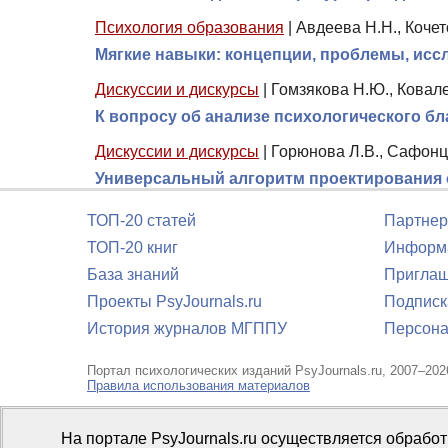
Психология образования
|
Авдеева Н.Н., Кочет
Мягкие навыки: концепции, проблемы, исс
Дискуссии и дискурсы
|
Гомзякова Н.Ю., Ковале
К вопросу об анализе психологического б
Дискуссии и дискурсы
|
Горюнова Л.В., Сафонце
Универсальный алгоритм проектирования 
ТОП-20 статей
Партнер
ТОП-20 книг
Информа
База знаний
Приглаш
Проекты PsyJournals.ru
Подписк
История журналов МГППУ
Персона
Портал психологических изданий PsyJournals.ru, 2007–202
Правила использования материалов
Свидетельство регистрации СМИ
Эл № ФС77-66447 от 14 и
На портале PsyJournals.ru осуществляется обрабо
Издатель:
ФГБОУ ВО МГППУ