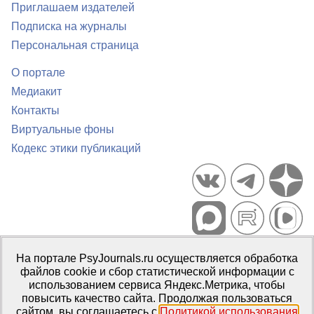
Приглашаем издателей
Подписка на журналы
Персональная страница
О портале
Медиакит
Контакты
Виртуальные фоны
Кодекс этики публикаций
Портал психологических изданий PsyJournals.ru, 2007–2026
На портале PsyJournals.ru осуществляется обработка
Правила использования материалов
файлов cookie и сбор статистической информации с
Свидетельство регистрации СМИ
Эл № ФС77-66447 от 14 июля
использованием сервиса Яндекс.Метрика, чтобы
2016 г.
повысить качество сайта. Продолжая пользоваться
сайтом, вы соглашаетесь с
Политикой использования
Издатель:
ФГБОУ ВО МГППУ