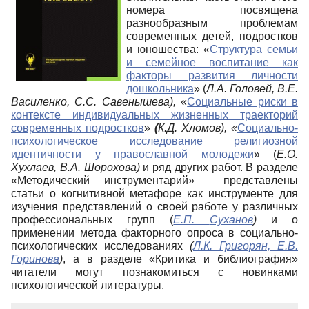
номера посвящена
разнообразным проблемам
современных детей, подростков
и юношества: «
Структура семьи
и семейное воспитание как
факторы развития личности
дошкольника
» (
Л.А. Головей, В.Е.
Василенко, С.С. Савенышева),
«
Социальные риски в
контексте индивидуальных жизненных траекторий
современных подростков
»
(
К.Д. Хломов), «
Социально-
психологическое исследование религиозной
идентичности у православной молодежи
» (
Е.О.
Хухлаев, В.А. Шорохова)
и ряд других работ. В разделе
«Методический инструментарий» представлены
статьи о когнитивной метафоре как инструменте для
изучения представлений о своей работе у различных
профессиональных групп
(
Е.П.
Суханов
)
и о
применении метода факторного опроса в социально-
психологических исследованиях
(
Л.К. Григорян, Е.В.
Горинова
)
, а в разделе «Критика и библиография»
читатели могут познакомиться с новинками
психологической литературы.