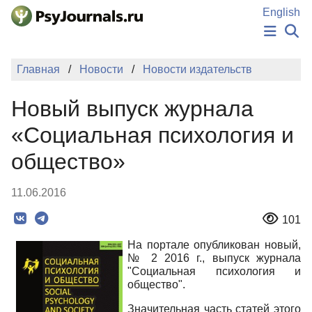
Перейти к основному содержанию
English
НОВОСТИ
Главная
Новости
Новости издательств
ИЗДАНИЯ
АВТОРЫ
Новый выпуск журнала
ПОДАТЬ РУКОПИСЬ
БАЗА ЗНАНИЙ
«Социальная психология и
КЛЮЧЕВЫЕ СЛОВА
общество»
Регистрация
Вход
11.06.2016
101
На портале опубликован новый,
№ 2
2016 г
., выпуск журнала
"Социальная психология и
общество".
Значительная часть статей этого