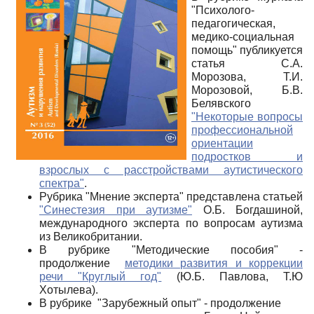
"Психолого-
педагогическая,
медико-социальная
помощь" публикуется
статья С.А.
Морозова, Т.И.
Морозовой, Б.В.
Белявского
"Некоторые вопросы
профессиональной
ориентации
подростков и
взрослых с расстройствами аутистического
спектра"
.
Рубрика "Мнение эксперта" представлена статьей
"Синестезия при аутизме"
О.Б. Богдашиной,
международного эксперта по вопросам аутизма
из Великобритании.
В рубрике "Методические пособия" -
продолжение
методики развития и коррекции
речи "Круглый год"
(Ю.Б. Павлова, Т.Ю
Хотылева).
В рубрике "Зарубежный опыт" - продолжение