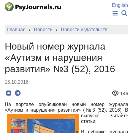
Перейти к основному содержанию
English
НОВОСТИ
Главная
Новости
Новости издательств
ИЗДАНИЯ
АВТОРЫ
Новый номер журнала
ПОДАТЬ РУКОПИСЬ
БАЗА ЗНАНИЙ
«Аутизм и нарушения
КЛЮЧЕВЫЕ СЛОВА
развития» №3 (52), 2016
Регистрация
Вход
15.10.2016
146
На портале опубликован новый номер журнала
«Аутизм и нарушения развития» (№3 (52), 2016).
В
выпуске читайте
статьи:
В рубрике журнала