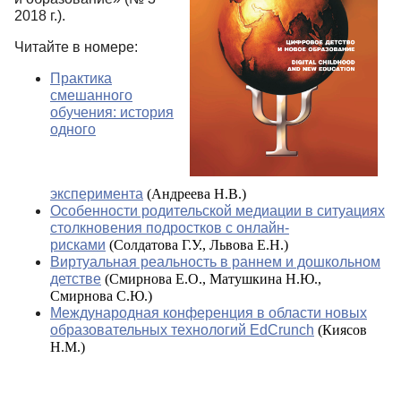
2018 г.).
Читайте в номере:
Практика
смешанного
обучения: история
одного
эксперимента
(Андреева Н.В.)
Особенности родительской медиации в ситуациях
столкновения подростков с онлайн-
рисками
(Солдатова Г.У., Львова Е.Н.)
Виртуальная реальность в раннем и дошкольном
детстве
(Смирнова Е.О., Матушкина Н.Ю.,
Смирнова С.Ю.)
Международная конференция в области новых
образовательных технологий EdCrunch
(Киясов
Н.М.)