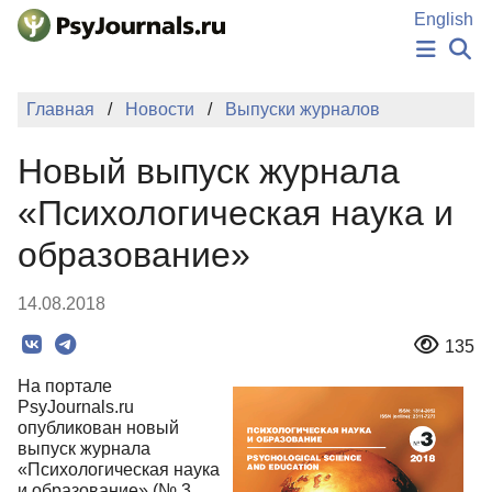
Перейти к основному содержанию
English
НОВОСТИ
Главная
Новости
Выпуски журналов
ИЗДАНИЯ
АВТОРЫ
Новый выпуск журнала
ПОДАТЬ РУКОПИСЬ
БАЗА ЗНАНИЙ
«Психологическая наука и
КЛЮЧЕВЫЕ СЛОВА
образование»
Регистрация
Вход
14.08.2018
135
На портале
PsyJournals.ru
опубликован новый
выпуск журнала
«Психологическая наука
и образование» (№ 3