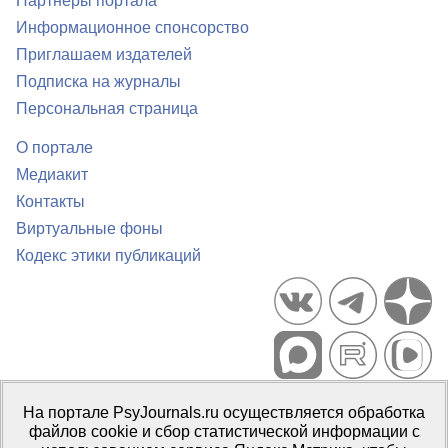
Партнеры портала
Информационное спонсорство
Приглашаем издателей
Подписка на журналы
Персональная страница
О портале
Медиакит
Контакты
Виртуальные фоны
Кодекс этики публикаций
Портал психологических изданий PsyJournals.ru, 2007–2026
На портале PsyJournals.ru осуществляется обработка
Правила использования материалов
файлов cookie и сбор статистической информации с