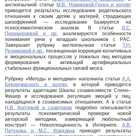
англоязычной статье
М.В. Новиковой-Грунд и коллег
приводятся результаты исследования родительского
отношения к своим детям у матерей, страдающих
шизофренией ― исследование базируется на
психосемиотическом анализе. В статье
Д.С.
Переверзевой и др.
анализируются особенности
понимания речи у младших школьников с РАС.
Завершает рубрику англоязычная статья
Т.Н.
Резниковой и др.,
посвященная коррекции когнитивных
и эмоциональных процессов у пожилых лиц методом
формирования и активаций артифициальных
стабильных функциональных связей мозга.
Рубрику «Методы и методики» наполнила статья
А.А.
Бердичевского и коллег
, в которой приводятся
результаты адаптации Шкалы созависимости Спенн–
Фишер и исследования регуляция эмоций у лиц,
находящихся в созависимых отношениях. А в статье
Н.В. Коптевой и соавторов
подробно описываются
результаты психометрической проверки новой
авторской методики, измеряющей любопытный
конструкт ― Невоплощенность в Интернете.
А.В.
Петухова и М.С. Ковязина
приводят результаты