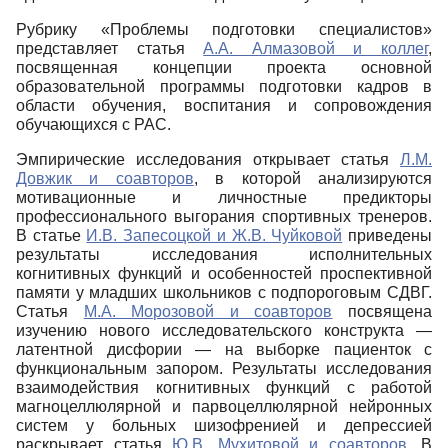
Рубрику «Проблемы подготовки специалистов»
представляет статья
А.А. Алмазовой и коллег
,
посвященная концепции проекта основной
образовательной программы подготовки кадров в
области обучения, воспитания и сопровождения
обучающихся с РАС.
Эмпирические исследования открывает статья
Л.М.
Довжик и соавторов
, в которой анализируются
мотивационные и личностные предикторы
профессионального выгорания спортивных тренеров.
В статье
И.В. Запесоцкой и Ж.В. Чуйковой
приведены
результаты исследования исполнительных
когнитивных функций и особенностей проспективной
памяти у младших школьников с подпороговым СДВГ.
Статья
М.А. Морозовой и соавторов
посвящена
изучению нового исследовательского конструкта ―
латентной дисфории ― на выборке пациенток с
функциональным запором. Результаты исследования
взаимодействия когнитивных функций с работой
магноцеллюлярной и парвоцеллюлярной нейронных
систем у больных шизофренией и депрессией
раскрывает статья
Ю.В. Мухитовой и соавторов
. В