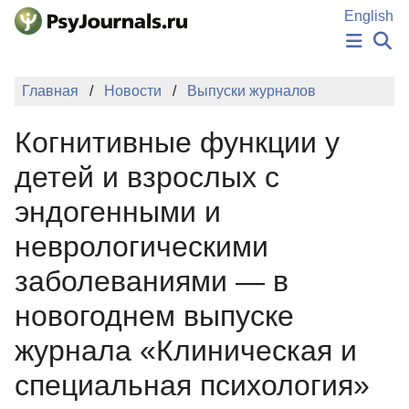
Перейти к основному содержанию
English
НОВОСТИ
Главная
Новости
Выпуски журналов
ИЗДАНИЯ
АВТОРЫ
Когнитивные функции у
ПОДАТЬ РУКОПИСЬ
БАЗА ЗНАНИЙ
детей и взрослых с
КЛЮЧЕВЫЕ СЛОВА
эндогенными и
Регистрация
Вход
неврологическими
заболеваниями — в
новогоднем выпуске
журнала «Клиническая и
специальная психология»