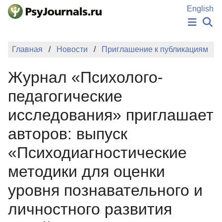
Перейти к основному содержанию
English
НОВОСТИ
Главная
Новости
Приглашение к публикациям
ИЗДАНИЯ
АВТОРЫ
Журнал «Психолого-
ПОДАТЬ РУКОПИСЬ
БАЗА ЗНАНИЙ
педагогические
КЛЮЧЕВЫЕ СЛОВА
исследования» приглашает
Регистрация
Вход
авторов: выпуск
«Психодиагностические
методики для оценки
уровня познавательного и
личностного развития