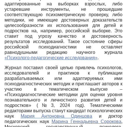
адаптированные на выборках взрослых, либо
устаревшие инструменты, не прошедшие
соответствующую психометрическую проверку, либо
методики, не имеющие достоверных доказательств
целесообразности их использования для детей и
подростков на, например, российской выборке. Это
ставит под угрозу качество и достоверность
результатов исследований. Такое состояние сферы
российской психодиагностики не оставляет
равнодушными редакцию научного журнала
«Психолого-педагогические исследования»
.
Журнал поставил своей целью привлечь психологов,
исследователей и практиков к публикации
разрабатываемых или адаптируемых ими
психодиагностических методик и приглашает авторов к
участию в тематическом выпуске –
«Психодиагностические методики для оценки уровня
познавательного и личностного развития детей и
подростков» (№3, 2024 год). Тематическими
редакторами выпуска станут кандидат психологических
наук
Мария Антоновна Одинцова
и доктор
педагогических наук
Марина Геннадьевна Сорокова
,
Московский государственный психолого-