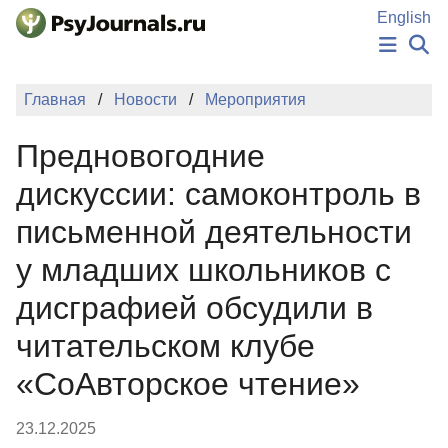
Перейти к основному содержанию
English
НОВОСТИ
Главная
Новости
Мероприятия
ИЗДАНИЯ
АВТОРЫ
Предновогодние
ПОДАТЬ РУКОПИСЬ
БАЗА ЗНАНИЙ
дискуссии: самоконтроль в
КЛЮЧЕВЫЕ СЛОВА
письменной деятельности
Регистрация
Вход
у младших школьников с
дисграфией обсудили в
читательском клубе
«СоАвторское чтение»
23.12.2025