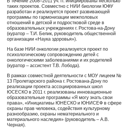
В течение 2008–2011 уч. гг. инициированы несколько
таких проектов. Совместно с НИИ био­логии ЮФУ
разработан и реализуется проект развивающей
программы по гармонизации межполо­вых
отношений в детской и подростковой среде в
образовательных учреждениях г. Ростова-на-Дону
(куратор – Т.И. Белик, руководитель общественной
организации «Наука здоровья»).
На базе НИИ онкологии реализуется проект по
психологическому сопровождению детей с
онкологическими заболеваниями и их родителей
(куратор – ассистент Т.В. Лобода).
В рамках совместной деятельности с МОУ лицеем №
13 Пролетарского района г. Ростова­на-Дону по
реализации проекта ассоциированных школ
ЮСЕСКО в 2011 г. реализованы инноваци­онные
образовательные программы «Я могу знать свои
права», «Инициативы ЮНЕСКО и ЮНИ­СЕФ в сфере
охраны прав человека, содействия культурному
разнообразию, охраны нематериаль­ного и
материального наследия» (руководитель – А.В.
Черная).