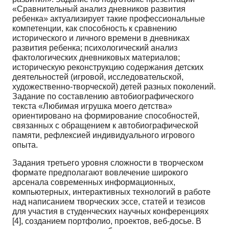
«Срав­нительный анализ дневников развития
ребенка» актуализирует такие профессиональные
компетен­ции, как способность к сравнению
исторического и личного времени в дневниках
развития ребен­ка; психологический анализ
фактологических дневниковых материалов;
историческую реконструк­цию содержания детских
деятельностей (игровой, исследовательской,
художественно-творческой) детей разных поколений.
Задание по составлению автобиографического
текста «Любимая игруш­ка моего детства»
ориентировано на формирование способностей,
связанных с обращением к ав­тобиографической
памяти, рефлексией индивидуального игрового
опыта.
Задания третьего уровня сложности в творческом
формате предполагают вовлечение широкого
арсенала современных информационных,
компьютерных, интерактивных технологий в работе
над написанием творческих эссе, статей и тезисов
для участия в студенческих научных конференциях
[4], созданием портфолио, проектов, веб-досье. В