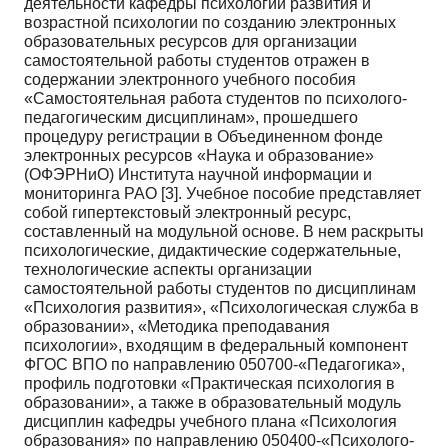
деятельности кафедры психологии развития и
возраст­ной психологии по созданию электронных
образовательных ресурсов для организации
самостоя­тельной работы студентов отражен в
содержании электронного учебного пособия
«Самостоятель­ная работа студентов по психолого-
педагогическим дисциплинам», прошедшего
процедуру регистра­ции в Объединенном фонде
электронных ресурсов «Наука и образование»
(ОФЭРНиО) Институ­та научной информации и
мониторинга РАО [3]. Учебное пособие представляет
собой гипертексто­вый электронный ресурс,
составленный на модульной основе. В нем раскрыты
психологические, ди­дактические содержательные,
технологические аспекты организации
самостоятельной работы сту­дентов по дисциплинам
«Психология развития», «Психологическая служба в
образовании», «Ме­тодика преподавания
психологии», входящим в федеральный компонент
ФГОС ВПО по направле­нию 050700-«Педагогика»,
профиль подготовки «Практическая психология в
образовании», а так­же в образовательный модуль
дисциплин кафедры учебного плана «Психология
образования» по направлению 050400-«Психолого-