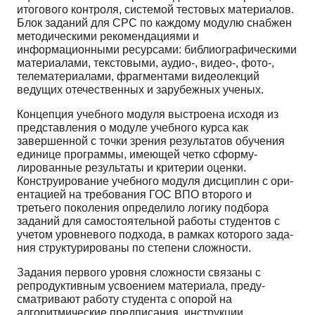
итогового контроля, системой тесто­вых материалов.
Блок заданий для СРС по каждому модулю снабжен
методическими рекомендация­ми и
информационными ресурсами: библиографическими
материалами, текстовыми, аудио-, видео-, фото-,
телематериалами, фрагментами видеолекций
ведущих отечественных и зарубежных ученых.
Концепция учебного модуля выстроена исходя из
представления о модуле учебного курса как
завершенной с точки зрения результатов обучения
единице программы, имеющей четко сформу­
лированные результаты и критерии оценки.
Конструирование учебного модуля дисциплин с ори­
ентацией на требования ГОС ВПО второго и
третьего поколения определило логику подбора
зада­ний для самостоятельной работы студентов с
учетом уровневого подхода, в рамках которого зада­
ния структурированы по степени сложности.
Задания первого уровня сложности связаны с
репродуктивным усвоением материала, преду­
сматривают работу студента с опорой на
алгоритмические предписания, инструкции,