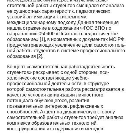
стоятельной работы студентов смещался от анализа
ее сущностных характеристик, педагогических
условий оптимизации к системному,
междисциплинарному подходу. Данная тенденция
нашла от­ражение в содержании ФГОС ВПО по
направлению 050400 «Психолого-педагогическое
образова­ние» [1], в нормативных документах МО РФ,
предусматривающих увеличение доли самостоятель­
ной работы студентов в системе профессионального
образования [2].
Концепт «самостоятельная работа/деятельность
студентов» раскрывает, с одной стороны, пси­
хологические составляющие учебно-
профессиональной деятельности, в структуре
которой само­стоятельная работа рассматривается в
качестве условия активизации личностного
потенциала об­учающегося, развития
познавательных интересов, рефлексивных
способностей. Акцент на дидак­тическую сторону
самостоятельной работы студентов требует анализа
комплекса образовательных технологий,
конструирования их содержания и методов