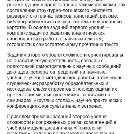
рекомендации и представлены такими формами, как
составление структурно-логического конспекта,
развернуто­го плана, тезисов, аннотаций, резюме,
библиографических списков, систематизированных
карто­тек. В основе заданий первого уровня –
комплекс задач по развитию аналитических
способностей в работе с научным текстом,
готовности к самостоятельному прочтению текста.
Задания второго уровня сложности ориентированы
на аналитическую деятельность, связа­ны с
подготовкой самостоятельных научных сообщений,
докладов, рефератов, рецензий на науч­ные,
учебные, учебно-методические работы, в том числе
студенческие; разработку образователь­ных и
исследовательских проектов с последующими их
презентациями, выступлениями, защитами на
семинарах, «круглых столах», научно-практических
конференциях, консультативных встречах.
Приведем примеры заданий второго уровня
сложности и сопряженных с ними компетенций в
учебном модуле дисциплины «Психология
развития». Задание по подготовке презентации