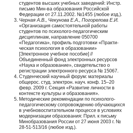
студентов высших учебных заведений: Инстр.
письмо Мин-ва образования Российской
Федерации от 27.11.2002. №1455 (любое изд.).
Черная А.В., Чекунова Е.А., Погорелова Е.И.
«Организация самостоятельной работы
студентов по психолого-педагогическим
дисциплинам, направление 050700
«Педагогика», профиль подготовки «Практи­
ческая психология в образовании»
[Электронное учебное пособие] //
Объединенный фонд электронных ре­сурсов
«Наука и образование», свидетельство о
регистрации электронного ресурса № 15067.
Студенческий научный форум: материалы
общерос. студ. электрон. науч. конф. 15–20
февр. 2009 г. Секция «Развитие личности в
контексте культуры и образования».
Методические рекомендации по психолого-
педагогическому сопровождению обучающихся
в учебно­воспитательном процессе в условиях
модернизации образования: Прил. к письму
Минобразования России от 27 июня 2003 г. №
28-51-513/16 (любое изд.).