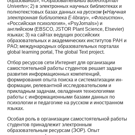
образовании», «Об­разовательный видеопортал
Univertv»
; 2) в электронных научных библиотеках и
полнотекстовых базах данных
на русском
(«
Научная
электронная библиотека E-library», «Флогистон»,
«Россий­ская психология», «PsyJornals») и
английском (EBSCO, JSTOR Plant Science, Elsevier)
языках; 3) на сайтах ведущих российских
образовательных и академических институтов РАН и
РАО; междуна­родных образовательных порталах
global learning portal, The global Text project.
Отбор ресурсов сети Интернет для организации
самостоятельной работы студентов решает задачи
развития информационных компетенций,
формирования опыта поиска и систематизации ин­
формации, релевантной исследовательским и
прикладным задачам, овладения технологиями
работы с информационными базами данных по
психологии и педагогике на русском и иностранном
языках.
Особая роль в организации самостоятельной работы
студентов принадлежит электронным
образовательным ресурсам (ЭОР). Опыт