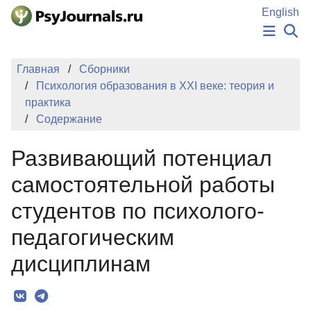
Перейти к основному содержанию
English
НОВОСТИ
Главная
Сборники
ИЗДАНИЯ
Психология образования в XXI веке: теория и
АВТОРЫ
практика
ПОДАТЬ РУКОПИСЬ
Содержание
БАЗА ЗНАНИЙ
КЛЮЧЕВЫЕ СЛОВА
Развивающий потенциал
Регистрация
Вход
самостоятельной работы
студентов по психолого-
педагогическим
дисциплинам