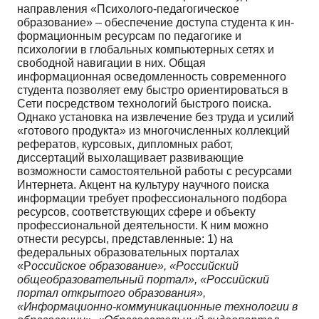
направления «Психолого-педагогическое
образование» – обеспечение доступа студента к ин­
формационным ресурсам по педагогике и
психологии в глобальных компьютерных сетях и
свобод­ной навигации в них. Общая
информационная осведомленность современного
студента позволяет ему быстро ориентироваться в
Сети посредством технологий быстрого поиска.
Однако установка на извлечение без труда и усилий
«готового продукта» из многочисленных коллекций
рефератов, курсовых, дипломных работ,
диссертаций выхолащивает развивающие
возможности самостоятель­ной работы с ресурсами
Интернета. Акцент на культуру научного поиска
информации требует про­фессионального подбора
ресурсов, соответствующих сфере и объекту
профессиональной деятель­ности. К ним можно
отнести ресурсы, представленные: 1) на
федеральных образовательных порта­лах
«Р
оссийское образование», «Российский
общеобразовательный портал», «Российский
портал открытого образования»,
«Информационно-коммуникационные технологии в