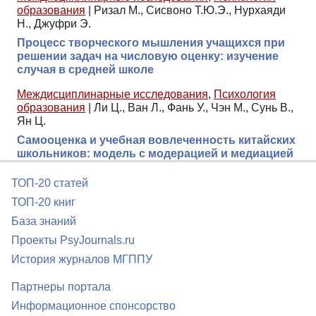
образования
|
Ризал М., Сисвоно Т.Ю.Э., Нурхаяди
Н., Джуфри Э.
Процесс творческого мышления учащихся при
решении задач на числовую оценку: изучение
случая в средней школе
Междисциплинарные исследования
,
Психология
образования
|
Ли Ц., Ван Л., Фань У., Чэн М., Сунь В.,
Ян Ц.
Самооценка и учебная вовлеченность китайских
школьников: модель с модерацией и медиацией
ТОП-20 статей
ТОП-20 книг
База знаний
Проекты PsyJournals.ru
История журналов МГППУ
Партнеры портала
Информационное спонсорство