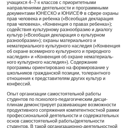
учащихся 4–7-х классов с приоритетными
направлениями деятельности и программными
документами ЮНЕСКО и ЮНИСЕФ в сфере охра­ны
прав человека и ребенка («Всеобщая декларация
прав человека», «Конвенция о правах ребен­ка»);
содействия культурному разнообразию и диалогу
культур («Всеобщая декларация о культур­ном
разнообразии»); охраны материального и
нематериального культурного наследия («Конвенция
об охране всемирного культурного и природного
наследия» и «Конвенция об охране нематериаль­
ного культурного наследия»). Содержание
программы ориентировано на формирование у
школьни­ков гражданской позиции, толерантного
отношения к представителям других культур и
конфессий.
Опыт организации самостоятельной работы
студентов по психолого-педагогическим дисци­
плинам демонстрирует развивающие возможности
продуктивного сопряжения компетентностной рамки
профессиональной деятельности и содержательных
основ самостоятельной работы/деятель­ности
студентов. В такой организационно-деятельностной