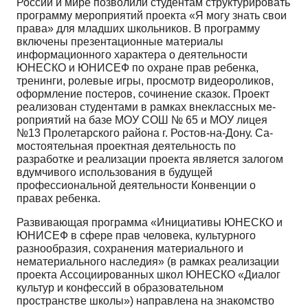
России и мире позволили студентам структу­рировать
программу мероприятий проекта «Я могу знать свои
права» для младших школьников. В программу
включены презентационные материалы
информационного характера о деятельности
ЮНЕСКО и ЮНИСЕФ по охране прав ребенка,
тренинги, ролевые игры, просмотр видеороликов,
оформление постеров, сочинение сказок. Проект
реализован студентами в рамках внеклассных ме­
роприятий на базе МОУ СОШ № 65 и МОУ лицея
№13 Пролетарского района г. Ростов-на-Дону. Са­
мостоятельная проектная деятельность по
разработке и реализации проекта является залогом
вдум­чивого использования в будущей
профессиональной деятельности Конвенции о
правах ребенка.
Развивающая программа «Инициативы ЮНЕСКО и
ЮНИСЕФ в сфере прав человека, куль­турного
разнообразия, сохранения материального и
нематериального наследия» (в рамках реали­зации
проекта Ассоциированных школ ЮНЕСКО «Диалог
культур и конфессий в образователь­ном
пространстве школы») направлена на знакомство