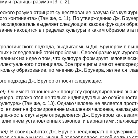
 и границы разума» [3, с. 2].
еского разума отрицает существование раз­ума без культур
ого континента» (Там же, с. 11). По утверждению Дж. Бруне
 исследователь выделяет следующие: какова функция образо
вание находится в пределах культуры и каким образом эта
урологического подхода, выдвигаемым Дж. Брунером в выш
тних исследований этой проблемы. Своеобразие культурол
ванных на идее о том, что культу­ра формирует человечес
еллектуального потенциала. Все принципы имеют непосредс
скольку образование, по мнению Дж. Брунера, является гл
ого подхода Дж. Брунер относит следующие:
t).
Он имеет отношение к процессу формули­рования значен
унера, отражаются не только индивидуальные особенности
ультуре» (Там же, с. 13). Однако человек не является про
го, влияет на формирование мышления человека, накладыв
адлежность к культуре определяется Дж. Бру­нером как вз
д влиянием установленных законов, и вариантами, являющи
et).
В своих работах Дж. Брунер неоднократно подчеркивае
звивая данную мысль, ученый задает вопрос: какой должна с