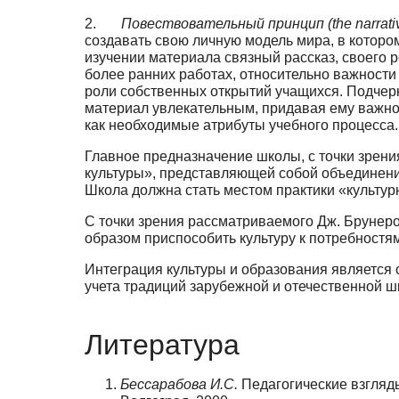
2.
Повествовательный принцип (the narrative
создавать свою личную модель мира, в кото­ро
изучении материала связный рассказ, своего ро
более ранних работах, относительно важ­нос
роли собственных открытий учащихся. Подчер
материал увлекательным, при­давая ему важн
как необходимые атрибуты учебного процесса.
Главное предназначение школы, с точки зрени
культуры», представляющей собой объ­единения
Школа должна стать местом практики «культур
С точки зрения рассматриваемого Дж. Брунером
образом приспособить культуру к потреб­ностя
Интеграция культуры и образования является 
учета традиций зарубежной и отечествен­ной ш
Литература
Бессарабова И.С.
Педагогические взгляды