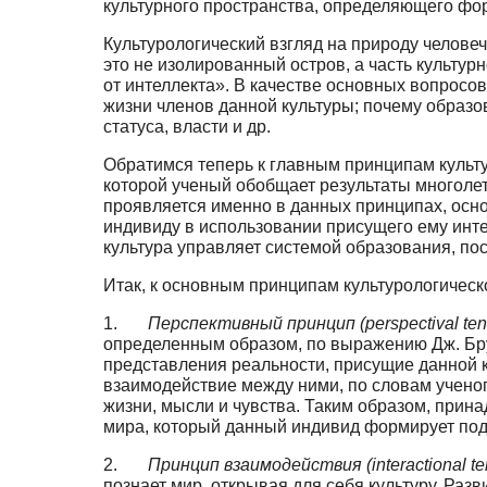
культурного пространства, определяющего форму
Культурологический взгляд на природу человеч
это не изолированный остров, а часть культурн
от интеллекта». В качестве основных вопросов
жизни членов данной культуры; почему образо
статуса, власти и др.
Обратимся теперь к главным принципам культ
которой ученый обобщает ре­зультаты многоле
проявляется именно в данных принципах, осно
индивиду в использовании при­сущего ему инт
культура управляет системой образования, по
Итак, к основным принципам культурологическ
1.
Перспективный принцип (perspectival tene
определенным образом, по выраже­нию Дж. Бр
представления реальности, присущие данной к
взаимодействие между ними, по словам учено
жизни, мысли и чувства. Таким образом, прин
мира, который данный индивид фор­мирует по
2.
Принцип взаимодействия (interactional ten
познает мир, открывая для себя культу­ру. Ра