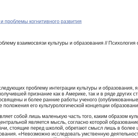
и проблемы когнитивного развития
лему взаимосвязи культуры и образования // Психология об
ледующих проблему интеграции культуры и образования, яв
 получившей признание как в Америке, так и в ряде других 
ящены и более ранние работы учено­го (опубликованные в 
е положения его культурологической концепции образования
ляет собой лишь маленькую часть того, каким образом культу
центральной является мысль, согласно которой образование
ачи, стоящие перед школой, обретают смысл лишь в более ши
ования. «Невозможно исследовать умственную деятельность 