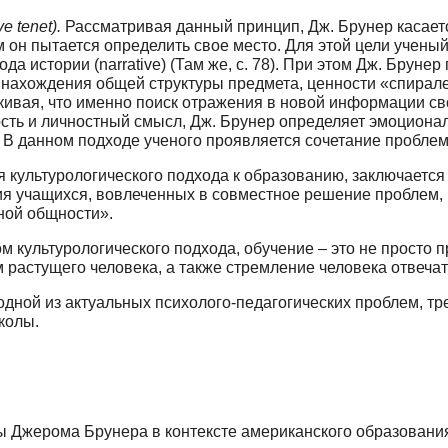
 tenet).
Рассматривая данный принцип, Дж. Бру­нер касаетс
м он пытается определить свое место. Для этой цели учены
да истории (narrative) (Там же, с. 78). При этом Дж. Брун
ти нахождения общей структуры предмета, ценности «спира
кивая, что именно поиск отраже­ния в новой информации с
ость и личностный смысл, Дж. Брунер определяет эмоцион
 В данном подходе уче­ного проявляется сочетание пробле
я культурологического подхода к образова­нию, заключаетс
 учащихся, вовлеченных в совместное решение проблем, в х
ной общности».
 культурологического подхода, обучение – это не просто пр
м растущего человека, а также стремление человека отвеча
одной из актуальных психолого-педагогических проблем, т
колы.
 Джерома Брунера в контексте американского образова­ния (