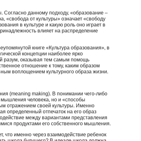
ы. Согласно данному подходу, «образование –
ра, «свобода от культуры» озна­чает «свободу
вания в культуре и какую роль оно играет в
 принадлежность влияет на распределение
еупомянутой книге «Культура образования», в
огической концепции наиболее ярко
кий разум, оказывая тем самым помощь
твенное отношение к тому, каким образом
авным воплощением культурного образа жизни.
ия (meaning making). В понимании чего-либо
 мышления человека, но и «способы
стым отражением своей культуры. Именно
ая определенный отпечаток на его образ
аимодействие между вариантами представления
мися продуктами его соб­ственного мышления.
т, что именно через взаимодействие ребенок
тать школа будущего? В идеа­ле школа должна