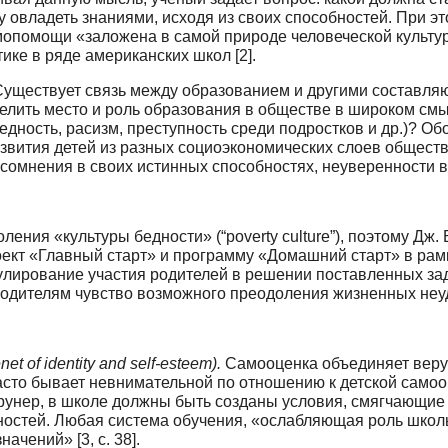
у овладеть знаниями, исходя из своих способностей. При эт
помощи «заложена в самой природе человеческой культуры» 
ке в ряде американских школ [2].
уществует связь между образованием и други­ми составляю
еделить место и роль образования в обществе в широком см
дность, расизм, преступность среди под­ростков и др.)? О
вития детей из разных социоэкономических слоев общества,
сомнения в своих истинных способностях, не­уверенности в 
ения «культуры бедности» (“poverty culture”), поэтому Дж.
кт «Главный старт» и программу «Домашний старт» в рамк
улирование участия родителей в решении поставленных зад
родителям чувство возможного преодоления жизненных неу
enet of identity and self-esteem).
Самооценка объ­единяет веру
часто бывает невнимательной по отношению к детской самоо
 Брунер, в школе должны быть соз­даны условия, смягчающи
ностей. Любая система обучения, «ослабляющая роль школы
ачений» [3, с. 38].