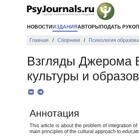
Перейти к основному содержанию
НОВОСТИ
ИЗДАНИЯ
АВТОРЫ
ПОДАТЬ РУКО
Главная
Сборники
Психология образован
Взгляды Джерома Б
культуры и образо
Аннотация
This article is about the problem of integration
main principles of the cultural approach to educat