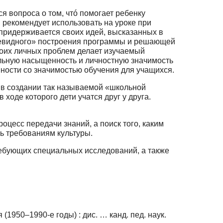
я вопроса о том, чтó помогает ребенку
й рекомендует использовать на уроке при
ер придерживается своих идей, высказанных в
левидного» построения програм­мы и решающей
воих личных проблем делает изучаемый
альную насыщенность и личностную значимость
мности со значимостью обучения для учащихся.
я в создании так называемой «школьной
оде которого дети учатся друг у друга.
оцесс передачи знаний, а поиск того, каким
ть требованиям культуры.
ребующих специальных исследований, а также
1950–1990-е годы) : дис. … канд. пед. наук.