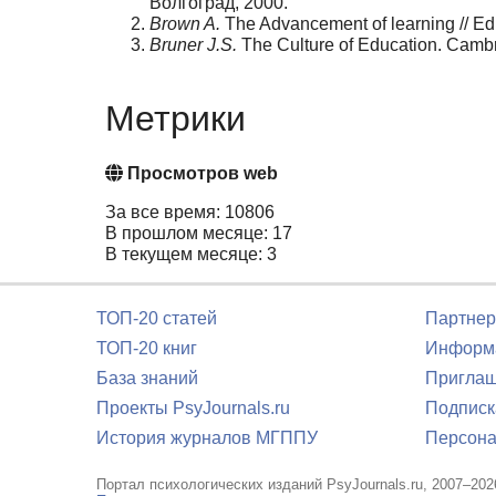
Волгоград, 2000.
Brown A.
The Advancement of learning // Edu
Bruner J.S.
The Culture of Education. Cambr.
Метрики
Просмотров web
За все время: 10806
В прошлом месяце: 17
В текущем месяце: 3
ТОП-20 статей
Партнер
ТОП-20 книг
Информа
База знаний
Приглаш
Проекты PsyJournals.ru
Подписк
История журналов МГППУ
Персона
Портал психологических изданий PsyJournals.ru, 2007–202