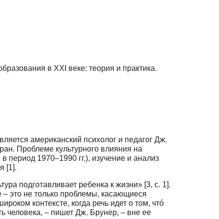
разования в XXI веке: теория и практика.
ляется американский психолог и педагог Дж.
стран. Проблеме культурного влияния на
период 1970–1990 гг.), изучение и анализ
 [1].
ра подготавливает ребенка к жизни» [3, с. 1].
 – это не только проблемы, каса­ющиеся
роком контексте, когда речь идет о том, чтó
человека, – пишет Дж. Бру­нер, – вне ее