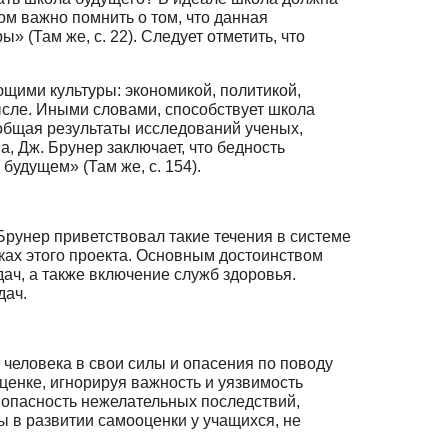
ом важно помнить о том, что данная
(Там же, с. 22). Следу­ет отметить, что
щими культуры: экономикой, политикой,
ысле. Иными словами, способству­ет школа
бобщая результаты исследований ученых,
 Дж. Брунер заключает, что бед­ность
будущем» (Там же, с. 154).
 Брунер приветствовал такие течения в системе
ах этого проекта. Основ­ным достоинством
ач, а также включение служб здоровья.
дач.
 человека в свои силы и опасения по поводу
ценке, игнорируя важность и уязвимость
е опасность нежелательных последствий,
 в развитии самооценки у учащихся, не