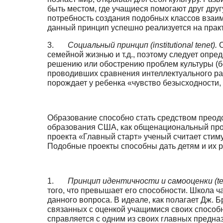
быть местом, где учащиеся помогают друг друг
потребность создания подобных классов взаимо
данный принцип успешно реализуется на практи
3.
Социальный принцип (institutional tenet).
С
семейной жизнью и т.д., поэтому следует опр
решению или обострению проблем культуры (бе
проводивших сравнения интеллектуаль­ного раз
порождает у ребенка «чувство безысходности, 
Образование способно стать средством преодол
образования США, как общенацио­нальный прое
проекта «Главный старт» ученый считает стим
Подобные проекты способны дать детям и их 
1.
Принцип
идентичности
и
самооценки
(t
того, что превышает его способности. Школа 
данного вопроса. В идеале, как полагает Дж.
связанных с оценкой уча­щимися своих способ
справляется с одним из своих главных предназн