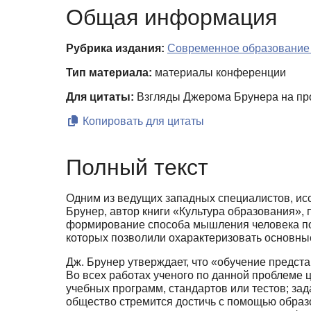
Общая информация
Рубрика издания:
Современное образование 
Тип материала:
материалы конференции
Для цитаты:
Взгляды Джерома Брунера на проб
Копировать для цитаты
Полный текст
Одним из ведущих западных специалистов, исс
Брунер, автор книги «Культура обра­зования»,
формирование способа мышления человека посв
которых позволили охарактеризо­вать основны
Дж. Брунер утверждает, что «обучение представ
Во всех работах ученого по данной про­блеме 
учебных программ, стандартов или тестов; зад
общество стремится достичь с помо­щью образ