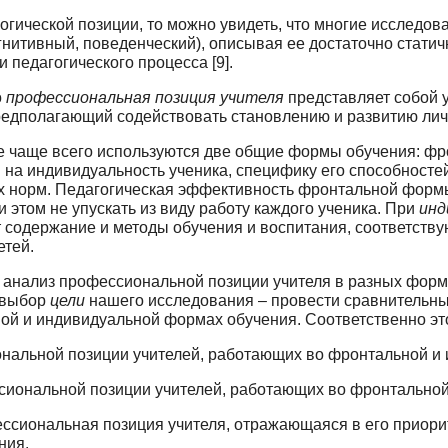
огической позиции, то можно увидеть, что многие исследов
итивный, поведенческий), описывая ее достаточно статично
 педагогического процесса [9].
о
профессиональная позиция учителя
представ­ляет собой
предполагающий содействовать становлению и развитию лич
 чаще всего используются две общие формы обучения: фр
на индивидуальность ученика, специфику его способностей
х норм. Педагогическая эффективность фронталь­ной форм
и этом не упускать из виду работу каждого ученика. При
инд
т содержание и методы обучения и воспитания, соот­ветс
етей.
 анализ профессиональной позиции учителя в разных форм
о выбор
цели
нашего исследования – провести сравнительны
ой и индивидуальной формах обуче­ния. Соответственно 
ональной позиции учителей, работающих во фронтальной и
ссиональной позиции учителей, работающих во фронтально
ессиональная позиция учителя, отражающаяся в его приорит
ния.