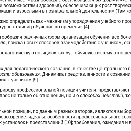
и возможностями здоровья), обеспечивающих рост творчес
ами и взрослыми в познавательной дея­тельности» (Там же
жно определить как «механизм упорядоче­ния учебного пр
турных единиц обучения во времени» [4].
гообразия различных форм организации обу­чения все боле
еля
, поиска новых способов взаимодействия с учеником, ос
дагогическую позицию» как «устойчивую систему отношений 
х для педагогического сознания, в качестве центрального
ности образования.
Динамика представленности в сознании 
я с учеником [9].
рироду профессиональной позиции учителя, представляют 
прос не только об отношении, но и о
способах действий
, т
ной позиции, по данным разных авторов, яв­ляются выбо
ровоззрение, идеалы; особенности профессионального созн
х установок и представлений [10]; требования, ожидания и