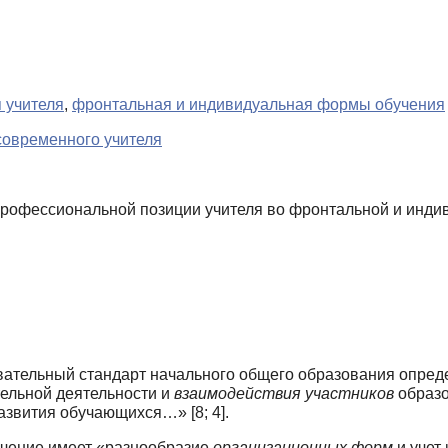
 учителя
,
фронтальная и индивидуальная формы обучения
современного учителя
офессиональной позиции учителя во фронтальной и индив
ательный стандарт начального общего обра­зования опре
ельной деятельности и
взаимодействия участников
образо
азвития обучающихся…» [8; 4].
ачение имеет «разнообразие
организационных форм
и учет