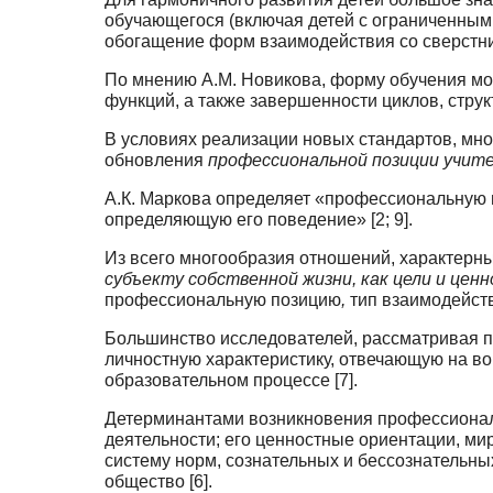
обучающегося (включая детей с ограничен­ным
обогащение форм взаимодействия со сверстник
По мнению А.М. Новикова, форму обучения мо
функций, а также завершенности циклов, струк
В условиях реализации новых стандартов, мно
обновления
профессиональной позиции учи­т
А.К. Маркова определяет «профессиональную пе
определяющую его поведение» [2; 9].
Из всего многообразия отношений, характерны
субъекту собственной жизни, как цели и цен
профессиональную позицию
,
тип взаимодействи
Большинство исследователей, рассматривая п
личностную характеристику, отвечающую на во
образовательном процессе [7].
Детерминантами возникновения профессиональ
деятельности; его ценностные ориентации, ми
систему норм, сознательных и бессознательны
общество [6].