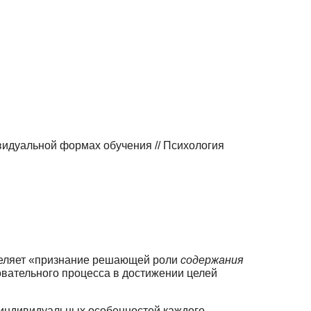
идуальной формах обучения // Психология
деляет «признание решающей роли
содержания
вательного процесса в дости­жении целей
 индивидуальных особенностей каждого