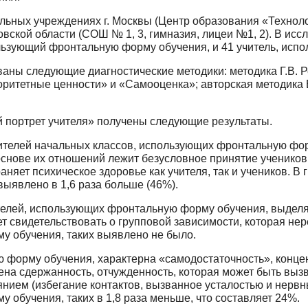
ьных учреждениях г. Москвы (Центр образо­вания «Техно
ковской области (СОШ № 1, 3, гимназия, лицеи №1, 2). В ис
ользующий фронтальную форму обуче­ния, и 41 учитель, ис
аны следующие диагностические методики: методика Г.В. Р
ритетные ценности» и «Самооценка»; авторская методика Е.
й портрет учителя» получены следующие ре­зультаты.
ителей начальных классов, использующих фрон­тальную фо
основе их отношений лежит безусловное принятие учеников
няет психическое здоровье как учителя, так и учеников. В
ыявлено в 1,6 раза больше (46%).
ителей, использующих фронтальную форму обучения, выделя
т свидетельствовать о групповой зависимости, которая нер
у обучения, таких выявлено не было.
 форму обучения, характерна «самодоста­точность», конце
ена сдержанность, отчужденность, которая может быть вызв
ем (избегание контактов, вы­званное усталостью и нервны
 обучения, таких в 1,8 раза меньше, что составляет 24%.