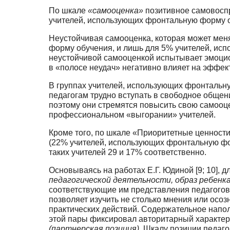
По шкале
«самооценка»
позитивное самовоспр
учителей, использующих фронтальную фор­му о
Неустойчивая самооценка, которая может меня
форму обучения, и лишь для 5% учите­лей, ис
неустойчивой самооценкой испытывает эмоцион
в «полосе неудач» негативно влияет на эффе
В группах учителей, использующих фронтальн
педагогам трудно вступать в свободное об­щени
поэтому они стремятся повысить свою самооце
профессиональном «выгорании» учителей.
Кроме того, по шкале «Приоритетные ценност
(22% учителей, использующих фронталь­ную ф
таких учителей 29 и 17% соответственно.
Основываясь на работах Е.Г. Юдиной [9; 10],
педагогической деятельности, образ ре­бенк
соответствующие им представления педагогов 
позволяет изучить не столько мне­ния или ос
практических действий. Содержательное напо
этой пары фиксировал автори­тарный характе
(партнерская позиция).
Шкалу позиции педаго