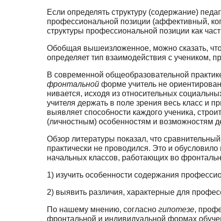
Если определять структуру (содержание) педаг
профессиональной позиции (аффективный, ког­н
структуры профессиональной позиции как части
Обобщая вышеизложенное, можно сказать, чт
определяет тип взаимодействия с учеником, 
В современной общеобразовательной практике
фронтальной
форме учитель не ориентирован 
нивается, исходя из относительных социальны
учителя держать в поле зрения весь класс и пр
выявляет способности каждого ученика, строи
(личностным) особенностям и возможностям д
Обзор литературы показал, что сравнительный
практически не проводился. Это и обусло­вил
начальных классов, работающих во фронтальн
1) изучить особенности содержания професси
2) выявить различия, характерные для профе
По нашему мнению, согласно
гипотезе
, проф
фронтальной и индивидуальной формах обуче