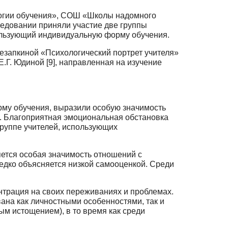
логии обучения», СОШ «Школы надомного
следовании приняли участие две группы
пользующий индивидуальную форму обучения.
езапкиной «Психологический портрет учителя»
Г. Юдиной [9], направ­ленная на изучение
рму обучения, выразили особую значимость
. Благоприятная эмоциональная об­становка
 группе учителей, использующих
ется особая значимость отношений с
едко объясняется низкой самооцен­кой. Среди
нтрация на своих переживаниях и проблемах.
ана как личностными осо­бенностями, так и
м истощением), в то время как среди