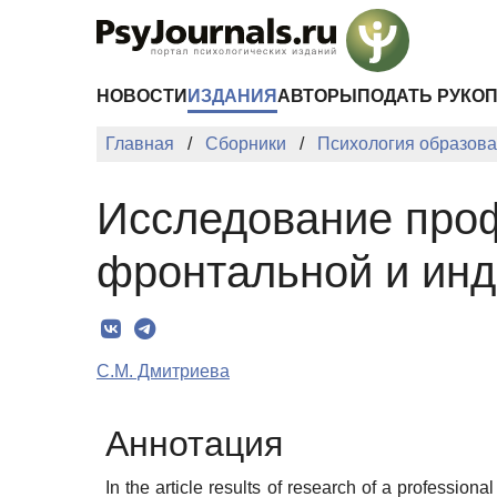
Перейти к основному содержанию
НОВОСТИ
ИЗДАНИЯ
АВТОРЫ
ПОДАТЬ РУКО
Главная
Сборники
Психология образован
Исследование проф
фронтальной и ин
С.М. Дмитриева
Аннотация
In the article results of research of a professiona