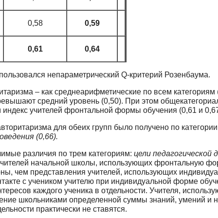
0,58
0,59
0,61
0,64
пользовался непараметрический Q-критерий Розенбаума.
ритаризма – как среднеарифметические по всем категориям 
превышают средний уровень (0,50). При этом общекатегори
ндекс учителей фронтальной формы об­учения (0,61 и 0,67 
вторитаризма для обеих групп было получе­но по категори
оведения (0,66).
чимые различия по трем категориям:
цели пе­дагогической
учителей начальной школы, использующих фронтальную фо
рны, чем представления учителей, использующих ин­дивидуал
контакте с учеником учителю при индивидуальной форме обу
нтересов каждого ученика в отдельности. Учителя, исполь
ение школьниками определенной суммы знаний, умений и н
дельности практически не ставятся.