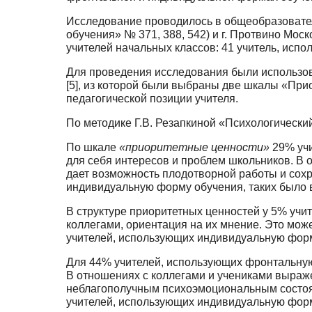
Исследование проводилось в общеобразовател
обучения» № 371, 388, 542) и г. Протви­но Мос
учителей начальных классов: 41 учитель, исп
Для проведения исследования были использов
[5], из которой были выбраны две шкалы «Прио
педагогической позиции учителя.
По методике Г.В. Резапкиной «Психологически
По шкале
«приоритетные ценности»
29% уч
для себя интересов и проблем школьников. В 
дает возможность плодотворной работы и сохра
индивидуальную форму обучения, таких было в
В структуре приоритетных ценностей у 5% уч
коллегами, ориентация на их мнение. Это може
учителей, использующих индивидуальную форм
Для 44% учителей, использующих фронтальную
В отношениях с коллегами и учени­ками выраж
неблагополучным психоэмоциональным состояни
учителей, использующих инди­видуальную форму