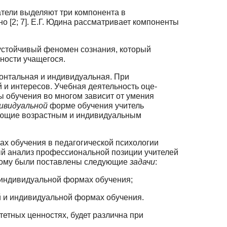
атели выделяют три компонента в
 [2; 7]. Е.Г. Юдина рассматривает ком­поненты
 устойчивый феномен сознания, который
ности учащегося.
онтальная и индивидуальная. При
 и интересов. Учебная деятельность оце­
ы обучения во многом зависит от умения
ивидуальной
форме обучения учитель
твующие возрастным и индивидуальным
ах обучения в педагогической психологии
й анализ профессиональной пози­ции учителей
этому были поставлены следующие
задачи
:
 индивидуальной формах обучения;
й и индивидуальной формах обучения.
етных ценностях, будет различна при