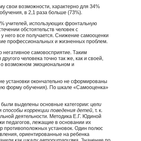
му свои возможности, характерно для 34%
учения, в 2,1 раза больше (73%).
22% учителей, использующих фронтальную
ечении обстоятельств чело­век с
 у него все получается. Снижение самооценки
ние профессиональных и жиз­ненных проблем.
о негативное самовосприятие. Таким
ругого человека точно так же, как и своей,
т о возможном эмоциональном и
кие установки окончательно не сформированы
ную форму обучения). По шкале «Самооценка»
ля были выделены основные категории:
цели
и
способы коррекции поведения де­тей
, т. к.
льной деятельности. Методика Е.Г. Юдиной
ки педагогов, лежащие в основании их
ар противоположных установок. Один полюс
авления, ориентирован­ные на ребенка
начили как
шкалу авторитаризма.
Значение по