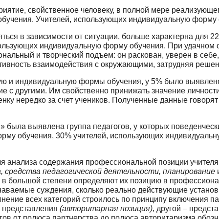
иятие, свойственное человеку, в полной мере реализующе
бучения. Учителей, использующих индивидуальную форму об
ться в зависимости от ситуации, больше ха­рактерна для 
пользующих индивидуальную форму обучения. При удачном ст
альный и творческий подъем: он раскован, уверен в себе,
ктивность взаимодействия с окружающими, затрудняя реше
ую и индивидуальную формы обучения, у 5% было выявлен
е с другими. Им свойственно принижать значение личности д
нку нередко за счет учеников. Полу­ченные данные говоря
и» была выявлена группа педагогов, у которых поведенчес
орму обучения, 30% учителей, использующих индивидуаль
 для анализа содержания профессиональной по­зиции учите
а, средства педагогической деятельности, планирование
в большой степени определяют их пози­цию в профессиона
ознаваемые суждения, сколько реально действующие установ
лнение всех категорий строилось по принципу включения п
р представления
(авторитарная позиция)
, другой – предст
гов от полюса партнерства до полю­са авторитаризма обоз