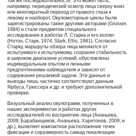
той же последовательности. Это может быть,
например, периодический осмотр лица сверху вниз
или многократный переход от правого глаза к
левому и наоборот. Окуломоторные циклы были
зарегистрированы также другими авторами (Grüsser,
1984) и стали предметом специального
исследования в работах Л. Старка и его коллег
(Нотон, Старк, 1974; Stark, Ellis, 1981). Согласно
Старку, маршруты обзора лица меняются от
испытуемого к испытуемому, сохраняя стабильность
в широком диапазоне условий, обусловлены
индивидуальным опытом и личными
предпочтениями наблюдателя и зависят от
содержания решаемой задачи. Эти данные и
выводы лишь частично соответствуют данным
Ярбуса, Грюссера и др. и требуют дополнительной
проверки.
Визуальный анализ окулограмм, полученных в
наших экспериментах и работах других
исследователей по восприятию лица (Ананьева,
2009; Барабанщиков, Ананьева, Харитонов, 2009; и
др.), выявляет компактное расположение точек
фиксации и соразмерность саккад локализации