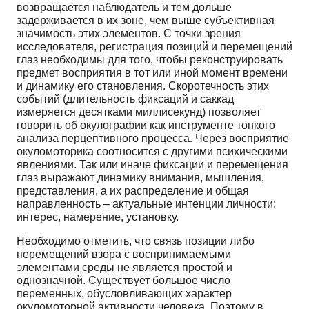
возвращается наблюдатель и тем дольше
задерживается в их зоне, чем выше субъективная
значимость этих элементов. С точки зрения
исследователя, регистрация позиций и перемещений
глаз необходимы для того, чтобы реконструировать
предмет восприятия в тот или иной момент времени
и динамику его становления. Скоротечность этих
событий (длительность фиксаций и саккад
измеряется десятками миллисекунд) позволяет
говорить об окулографии как инструменте тонкого
анализа перцептивного процесса. Через восприятие
окуломоторика соотносится с другими психическими
явлениями. Так или иначе фиксации и перемещения
глаз выражают динамику внимания, мышления,
представления, а их распределение и общая
направленность – актуальные интенции личности:
интерес, намерение, установку.
Необходимо отметить, что связь позиции либо
перемещений взора с воспринимаемыми
элементами среды не является простой и
однозначной. Существует большое число
переменных, обусловливающих характер
окуломоторной активности человека. Поэтому в