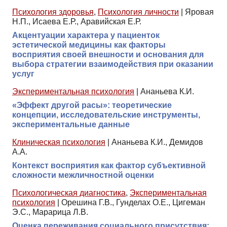
Психология здоровья
,
Психология личности
|
Яровая
Н.П., Исаева Е.Р., Аравийская Е.Р.
Акцентуации характера у пациенток
эстетической медицины как факторы
восприятия своей внешности и основания для
выбора стратегии взаимодействия при оказании
услуг
Экспериментальная психология
|
Ананьева К.И.
«Эффект другой расы»: теоретические
концепции, исследовательские инструменты,
экспериментальные данные
Клиническая психология
|
Ананьева К.И., Демидов
А.А.
Контекст восприятия как фактор субъективной
сложности межличностной оценки
Психологическая диагностика
,
Экспериментальная
психология
|
Орешина Г.В., Гунделах О.Е., Цигеман
Э.С., Марарица Л.В.
Оценка переживания социального присутствия: