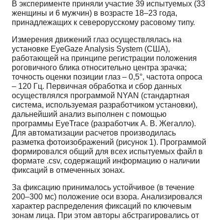
В эксперименте приняли участие 39 испытуемых (33
женщины и 6 мужчин) в возрасте 18–23 года,
принадлежащих к северорусскому расовому типу.
Измерения движений глаз осуществлялась на
установке EyeGaze Analysis System (США),
работающей на принципе регистрации положения
роговичного блика относительно центра зрачка;
точность оценки позиции глаз – 0,5°, частота опроса
– 120 Гц. Первичная обработка и сбор данных
осуществлялся программой NYAN (стандартная
система, используемая разработчиком установки),
дальнейший анализ выполнен с помощью
программы EyeTrace (разработчик А. В. Жегалло).
Для автоматизации расчетов производилась
разметка фотоизображений (рисунок 1). Программой
формировался общий для всех испытуемых файл в
формате .csv, содержащий информацию о наличии
фиксаций в отмеченных зонах.
За фиксацию принималось устойчивое (в течение
200–300 мс) положение оси взора. Анализировался
характер распределения фиксаций по ключевым
зонам лица. При этом авторы абстрагировались от