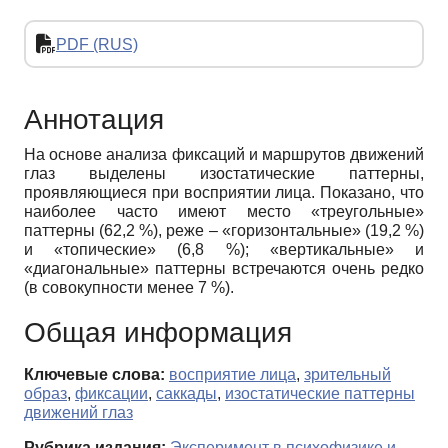
PDF (RUS)
Аннотация
На основе анализа фиксаций и маршрутов движений
глаз выделены изостатические паттерны,
проявляющиеся при восприятии лица. Показано, что
наиболее часто имеют место «треугольные»
паттерны (62,2 %), реже – «горизонтальные» (19,2 %)
и «топические» (6,8 %); «вертикальные» и
«диагональные» паттерны встречаются очень редко
(в совокупности менее 7 %).
Общая информация
Ключевые слова:
восприятие лица
,
зрительный
образ
,
фиксации
,
саккады
,
изостатические паттерны
движений глаз
Рубрика издания:
Эксперимент в психофизике и