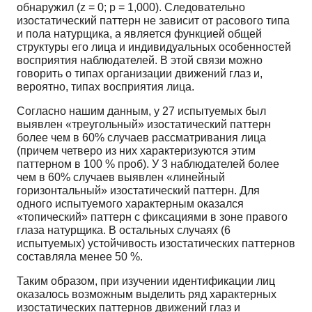
обнаружил (z = 0; p = 1,000). Следовательно
изостатический паттерн не зависит от расового типа
и пола натурщика, а является функцией общей
структуры его лица и индивидуальных особенностей
восприятия наблюдателей. В этой связи можно
говорить о типах организации движений глаз и,
вероятно, типах восприятия лица.
Согласно нашим данным, у 27 испытуемых был
выявлен «треугольный» изостатический паттерн
более чем в 60% случаев рассматривания лица
(причем четверо из них характеризуются этим
паттерном в 100 % проб). У 3 наблюдателей более
чем в 60% случаев выявлен «линейный
горизонтальный» изостатический паттерн. Для
одного испытуемого характерным оказался
«топический» паттерн с фиксациями в зоне правого
глаза натурщика. В остальных случаях (6
испытуемых) устойчивость изостатических паттернов
составляла менее 50 %.
Таким образом, при изучении идентификации лиц
оказалось возможным выделить ряд характерных
изостатических паттернов движений глаз и