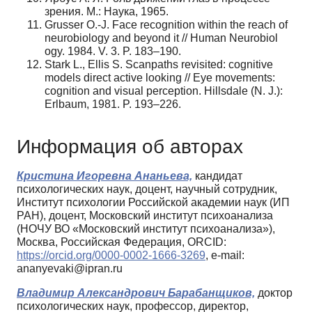
зрения. М.: Наука, 1965.
Grusser O.-J. Face recognition within the reach of
neurobiology and beyond it // Human Neurobiol
ogy. 1984. V. 3. P. 183–190.
Stark L., Ellis S. Scanpaths revisited: cognitive
models direct active looking // Eye movements:
cognition and visual perception. Hillsdale (N. J.):
Erlbaum, 1981. P. 193–226.
Информация об авторах
Кристина Игоревна Ананьева,
кандидат
психологических наук, доцент, научный сотрудник,
Институт психологии Российской академии наук (ИП
РАН), доцент, Московский институт психоанализа
(НОЧУ ВО «Московский институт психоанализа»),
Москва, Российская Федерация, ORCID:
https://orcid.org/0000-0002-1666-3269
, e-mail:
ananyevaki@ipran.ru
Владимир Александрович Барабанщиков,
доктор
психологических наук, профессор, директор,