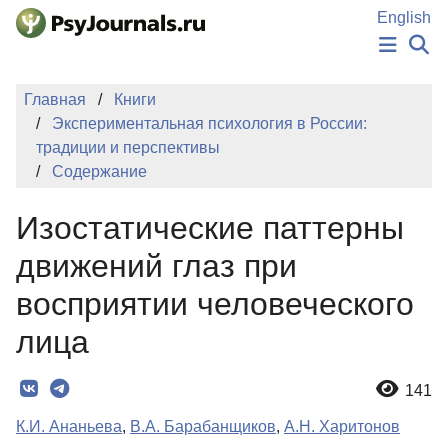
Перейти к основному содержанию
English
НОВОСТИ
Главная
Книги
ИЗДАНИЯ
Экспериментальная психология в России:
АВТОРЫ
традиции и перспективы
ПОДАТЬ РУКОПИСЬ
Содержание
БАЗА ЗНАНИЙ
КЛЮЧЕВЫЕ СЛОВА
Изостатические паттерны
Регистрация
Вход
движений глаз при
восприятии человеческого
лица
141
К.И. Ананьева
,
В.А. Барабанщиков
,
А.Н. Харитонов