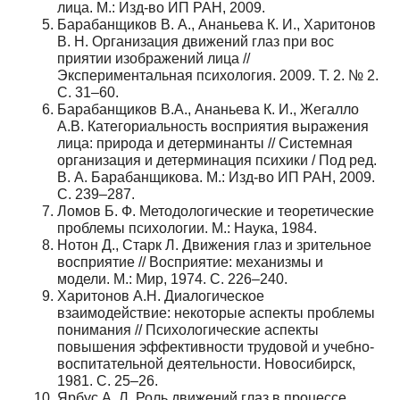
лица. М.: Изд-во ИП РАН, 2009.
Барабанщиков В. А., Ананьева К. И., Харитонов
В. Н. Организация движений глаз при вос
приятии изображений лица //
Экспериментальная психология. 2009. Т. 2. № 2.
С. 31–60.
Барабанщиков В.А., Ананьева К. И., Жегалло
А.В. Категориальность восприятия выражения
лица: природа и детерминанты // Системная
организация и детерминация психики / Под ред.
В. А. Барабанщикова. М.: Изд-во ИП РАН, 2009.
С. 239–287.
Ломов Б. Ф. Методологические и теоретические
проблемы психологии. М.: Наука, 1984.
Нотон Д., Старк Л. Движения глаз и зрительное
восприятие // Восприятие: механизмы и
модели. М.: Мир, 1974. С. 226–240.
Харитонов А.Н. Диалогическое
взаимодействие: некоторые аспекты проблемы
понимания // Психологические аспекты
повышения эффективности трудовой и учебно-
воспитательной деятельности. Новосибирск,
1981. С. 25–26.
Ярбус А. Л. Роль движений глаз в процессе