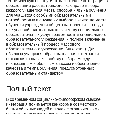
теоретическую основу. В этом контексте интеграция в
образовании рассматривается как право выбора
каждого учащегося места, способа и языка обучения;
для учащихся с особыми образователь­ными
потребностями в случае их выбора в качестве ме­ста
обучения учреждения общего назначения — созда­
ние условий, адекватных по качеству специальных
об­разовательных услуг возможностям специального
об­разовательного учреждения, и полное включение
в обра­зовательный процесс массового
образовательного уч­реждения (инклюзия). Для
обычных учащихся образо­вательная интеграция
(инклюзия) означает свободу выбора между
инклюзивным и обычным классом и обеспечение
качества и темпа обучения, предусмотрен­ных
образовательным стандартом.
Полный текст
В современном социально-философском смысле
интеграция понимается как форма совместного
бытия обычных людей и людей с ограниченными
возможнос­тями жизнедеятельности, которое