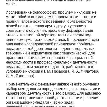
мире.
Исследование философских проблем инклюзии не
может обойти вниманием вопросы этики — норм и
правил человеческого поведения, обязанностей
людей по отношению друг к другу в условиях
совместного обучения, проблему формирования
этоса инклюзив­ной образовательной среды под
влиянием гуманисти­ческой этики. В последние годы
внимание исследова­телей привлекают проблемы
педагогической деонто­логии — долга, моральных
требований и нормативов как специфической для
нравственности формы прояв­ления социальной
необходимости в профессиональ­ной деятельности
педагога, в том числе и педагога, ра­ботающего в
условиях инклюзии (Н. М. Назарова, И. А. Филатова,
И. М. Яковлева).
Применительно к феномену инклюзивного обуче­ния
выбор методологии определяется целью, задачами и
характером деятельности в его рамках. Для админис­
тративно-организационной деятельности и решения
организационно-педагогических задач
целесообразно использовать системно-