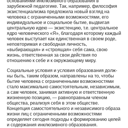
основаниями инклюзивного образования в
зарубежной педагогике. Так, например, философия
экзистенциализма предложила новый взгляд на
челове­ка с ограниченными возможностями, его
индивидуаль­ное и социальное бытие, выдвигая
центральную идею — экзистенцию, т.е. центральное
ядро человеческого «Я», благодаря которому каждый
человек выступает как единственная в своем роде,
неповторимая и свободная личность,
«выбирающая» и «строящая» себя сама, свою
жизнь, ответственная за свои действия по
отношению к себе и к окружающему миру.
Социальные условия и условия образования долж­
ны быть, таким образом, направлены на то, чтобы
бытие человека с ограниченными возможностями
стало мак­симально самостоятельным, независимым,
а сам чело­век, занимая активную и ответственную
жизненную по­зицию, — равноправным членом
общества, реализуя се­бя в этом обществе.
Концепция самостоятельного и не­зависимого образа
жизни лиц с ограниченными возмож­ностями
определяет сегодня подходы к формированию целей
и содержания инклюзивного образования.