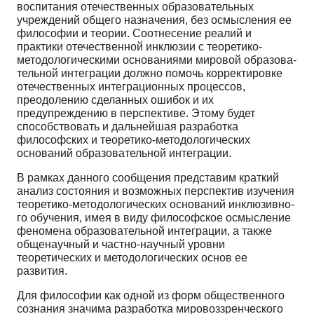
воспитания отечественных обра­зовательных
учреждений общего назначения, без ос­мысления ее
философии и теории. Соотнесение реа­лий и
практики отечественной инклюзии с теоретико­
методологическими основаниями мировой образова­
тельной интеграции должно помочь корректировке
отечественных интеграционных процессов,
преодоле­нию сделанных ошибок и их
предупреждению в пер­спективе. Этому будет
способствовать и дальнейшая разработка
философских и теоретико-методологичес­ких
оснований образовательной интеграции.
В рамках данного сообщения представим краткий
анализ состояния и возможных перспектив изучения
теоретико-методологических оснований инклюзивно­
го обучения, имея в виду философское осмысление
феномена образовательной интеграции, а также
обще­научный и частно-научный уровни
теоретических и методологических основ ее
развития.
Для философии как одной из форм общественного
сознания значима разработка мировоззренческого