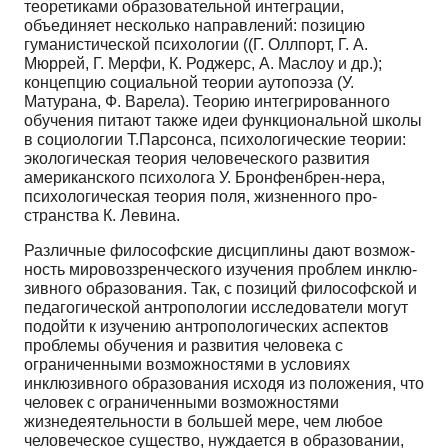
теоре­тиками образовательной интеграции,
объединяет не­сколько направлений: позицию
гуманистической пси­хологии ((Г. Оллпорт, Г. А.
Мюррей, Г. Мерфи, К. Ро­джерс, А. Маслоу и др.);
концепцию социальной тео­рии аутопоэза (У.
Матурана, Ф. Варела). Теорию ин­тегрированного
обучения питают также идеи функци­ональной школы
в социологии Т.Парсонса, психоло­гические теории:
экологическая теория человеческого развития
американского психолога У. Бронфенбрен-нера,
психологическая теория поля, жизненного про­
странства К. Левина.
Различные философские дисциплины дают возмож­
ность мировоззренческого изучения проблем инклю­
зивного образования. Так, с позиций философской и
педагогической антропологии исследователи могут
по­дойти к изучению антропологических аспектов
пробле­мы обучения и развития человека с
ограниченными возможностями в условиях
инклюзивного образования исходя из положения, что
человек с ограниченными возможностями
жизнедеятельности в большей мере, чем любое
человеческое существо, нуждается в образо­вании,