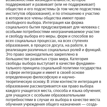
поддерживает и раз­вивает (или не поддерживает)
общество и его подсисте­мы (в том числе подсистема
институтов образования), и по отношению к участию
в котором все члены обще­ства имеют право
свободного выбора. Интеграция как форма
социального бытия предусматривает для челове­ка с
особыми потребностями неограничиваемое участие
и свободу выбора его меры, форм и способов во
всех со­циальных процессах, на всех ступенях
образования, в процессе досуга, на работе, в
реализации различных со­циальных ролей и функций.
Это право законодательно закреплено в
большинстве развитых стран мира. Кате­гория
свободы выбора выступает в качестве фундамен­
тального принципа социальной политики государства
в сфере интеграции и имеет в своей основе
определенную философскую и научно-
теоретическую основу. В этом контексте интеграция в
образовании рассматривается как право выбора
каждого учащегося места, способа и языка обучения;
для учащихся с особыми образователь­ными
потребностями в случае их выбора в качестве ме­ста
обучения учреждения общего назначения — созда­