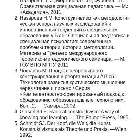
Назарова Н.М., Моргачёва Е.Н., Фуряева Т.В.
Сравнительная специальная педагогика. — М.:
«Ака­демия», 2011.
Назарова Н.М. Конструктивизм как методологи­
ческая основа научных исследований и
инновацион­ных тенденций в специальном
образовании // В сб.: Специальная педагогика и
специальная психология: современные
проблемы теории, истории, методоло­гии.
Материалы Третьего международного
теоретико-методологического семинара. — М.:
ГОУ ВПО МГПУ, 2011.
Чошанов М. Процесс непрерывного
конструиро­вания и реорганизации // В сб.:
Технология развития критического мышления
через чтение и письмо./ Се­рия
«Компетентностно-орентированный подход к
об­разованию: образовательные технологии».
Вып. 2. — Самара, 2002.
Glaserfeld E. Radical constructivism: A way of
knowing and learning. L.: The Falmer Press, 1995.
Schmidt SJ. Der Kopf, die Welt, die Kunst.
Konstruktivismus als Theorie und Praxis. —Wien,
1992.