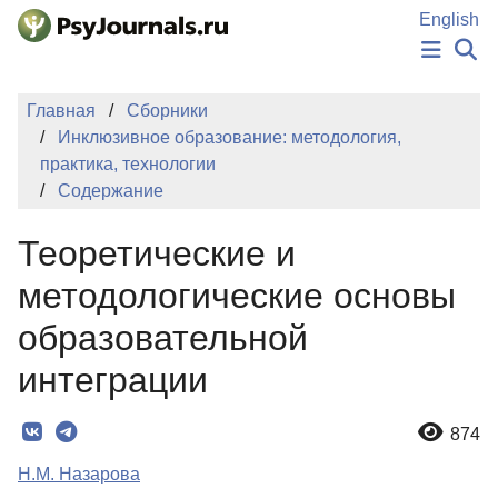
Перейти к основному содержанию
English
НОВОСТИ
Главная
Сборники
ИЗДАНИЯ
Инклюзивное образование: методология,
АВТОРЫ
практика, технологии
ПОДАТЬ РУКОПИСЬ
Содержание
БАЗА ЗНАНИЙ
КЛЮЧЕВЫЕ СЛОВА
Теоретические и
Регистрация
Вход
методологические основы
образовательной
интеграции
874
Н.М. Назарова