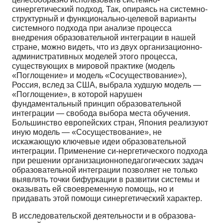
синергетический подход. Так, опираясь на системно-
структурный и функционально-целевой варианты
системного подхода при анализе про­цесса
внедрения образовательной интеграции в нашей
стране, можно видеть, что из двух организационно-
ад­министративных моделей этого процесса,
существую­щих в мировой практике (модель
«Поглощение» и мо­дель «Сосуществование»),
Россия, вслед за США, вы­брала худшую модель —
«Поглощение», в которой на­рушен
фундаментальный принцип образовательной
интеграции — свобода выбора места обучения.
Боль­шинство европейских стран, Япония реализуют
иную модель — «Сосуществование», не
искажающую ключе­вые идеи образовательной
интеграции. Применение си-нергетического подхода
при решении организационно­педагогических задач
образовательной интеграции поз­воляет не только
выявлять точки бифуркации в разви­тии системы и
оказывать ей своевременную помощь, но и
придавать этой помощи синергетический характер.
В исследовательской деятельности и в образова­