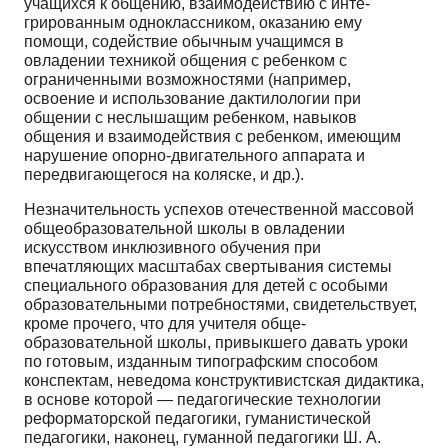
учащихся к общению, взаимодействию с инте­
грированным одноклассником, оказанию ему
помощи, содействие обычным учащимся в
овладении техникой общения с ребенком с
ограниченными возможностями (например,
освоение и использование дактилологии при
общении с неслышащим ребенком, навыков
общения и взаимодействия с ребенком, имеющим
нарушение опор­но-двигательного аппарата и
передвигающегося на ко­ляске, и др.).
Незначительность успехов отечественной массовой
общеобразовательной школы в овладении
искусством инклюзивного обучения при
впечатляющих масштабах свертывания системы
специального образования для детей с особыми
образовательными потребностями, свидетельствует,
кроме прочего, что для учителя обще­
образовательной школы, привыкшего давать уроки
по готовым, изданным типографским способом
конспек­там, неведома конструктивистская дидактика,
в основе которой — педагогические технологии
реформаторской педагогики, гуманистической
педагогики, наконец, гу­манной педагогики Ш. А.