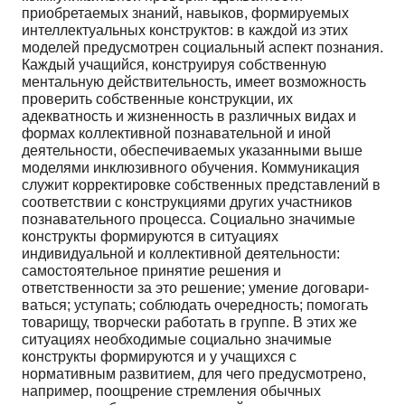
приобретаемых знаний, навыков, формируемых
интел­лектуальных конструктов: в каждой из этих
моделей предусмотрен социальный аспект познания.
Каждый учащийся, конструируя собственную
ментальную дей­ствительность, имеет возможность
проверить собствен­ные конструкции, их
адекватность и жизненность в раз­личных видах и
формах коллективной познавательной и иной
деятельности, обеспечиваемых указанными вы­ше
моделями инклюзивного обучения. Коммуникация
служит корректировке собственных представлений в
со­ответствии с конструкциями других участников
позна­вательного процесса. Социально значимые
конструкты формируются в ситуациях
индивидуальной и коллек­тивной деятельности:
самостоятельное принятие реше­ния и
ответственности за это решение; умение договари­
ваться; уступать; соблюдать очередность; помогать
това­рищу, творчески работать в группе. В этих же
ситуациях необходимые социально значимые
конструкты форми­руются и у учащихся с
нормативным развитием, для че­го предусмотрено,
например, поощрение стремления обычных