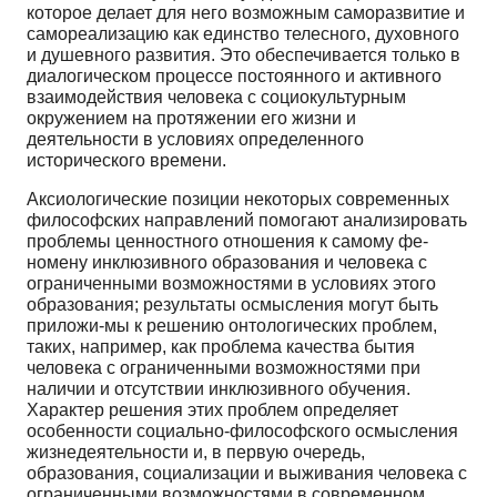
которое делает для него возможным саморазви­тие и
самореализацию как единство телесного, духовно­го
и душевного развития. Это обеспечивается только в
диалогическом процессе постоянного и активного
взаи­модействия человека с социокультурным
окружением на протяжении его жизни и
деятельности в условиях определенного
исторического времени.
Аксиологические позиции некоторых современ­ных
философских направлений помогают анализиро­вать
проблемы ценностного отношения к самому фе­
номену инклюзивного образования и человека с
огра­ниченными возможностями в условиях этого
образо­вания; результаты осмысления могут быть
приложи-мы к решению онтологических проблем,
таких, напри­мер, как проблема качества бытия
человека с ограни­ченными возможностями при
наличии и отсутствии инклюзивного обучения.
Характер решения этих про­блем определяет
особенности социально-философско­го осмысления
жизнедеятельности и, в первую оче­редь,
образования, социализации и выживания челове­ка с
ограниченными возможностями в современном