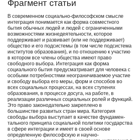
Фрагмент статьи
В современном социально-философском смысле
интеграция понимается как форма совместного
бытия обычных людей и людей с ограниченными
возможнос­тями жизнедеятельности, которое
поддерживает и раз­вивает (или не поддерживает)
общество и его подсисте­мы (в том числе подсистема
институтов образования), и по отношению к участию
в котором все члены обще­ства имеют право
свободного выбора. Интеграция как форма
социального бытия предусматривает для челове­ка с
особыми потребностями неограничиваемое участие
и свободу выбора его меры, форм и способов во
всех со­циальных процессах, на всех ступенях
образования, в процессе досуга, на работе, в
реализации различных со­циальных ролей и функций.
Это право законодательно закреплено в
большинстве развитых стран мира. Кате­гория
свободы выбора выступает в качестве фундамен­
тального принципа социальной политики государства
в сфере интеграции и имеет в своей основе
определенную философскую и научно-