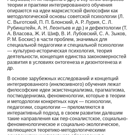
теории и практики интегрированного обучения
опираются на идеи марксистской философии как
мето­дологической основы советской психологии (Л.
С. Вы­готский, П. П. Блонский, А. Р. Лурия, С. Л.
Рубин­штейн, А. Н. Леонтьев и др.) и дефектологии (Т.
А. Вла­сова, Ж. И. Шиф, В. И. Лубовский, С. А. Зыков,
Р. М. Боскис) в части проблем, значимых для
специаль­ной педагогики и специальной психологии
— культур­но-историческая психология, теория
деятельности, концепция единства закономерностей
развития в усло­виях онтогенеза и дизонтогенеза и
др.
В основе зарубежных исследований и концепций
интегрированного (инклюзивного) обучения лежат
фи­лософские идеи экзистенциализма, прагматизма,
пост­модернизма, феноменологии, которые в теории
и мето­дологии конкретных наук — психологии,
педагогики, социологии — преломляются в
интерактивный подход, в своем развитии далвшим
такие направления как пер-соналистское, социально-
феноменологическое и соци­ально-экологическое,
являющиеся теоретико-методо­логическими