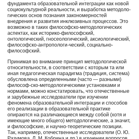
фундамента образовательной интеграции как новой
социокультурной реальности, и выработка методоло­
гических основ познания закономерностей
внедрения и развития инклюзивных процессов. Это
возможно в таких философско-методологических
аспектах, как историко-философский,
онтологический, гносеологи­ческий, аксиологический,
философско-антропологи-ческий, социально-
философский.
Принимая во внимание принцип методологической
относительности, в соответствии с которым та или
иная педагогическая парадигма (традиция, система)
обус­ловлена определенными (часто — разными)
философ-ско-методологическими установками и
нормами, мож­но констатировать, что отечественные
и зарубежные ис­следователи при изучении
феномена образовательной интеграции и способов
его реализации в образователь­ной практике
опираются на различающиеся между со­бой (хотя и
имеющие много общего) методологические, а значит,
и философские, и научно-теоретические пози­ции.
Так, например, отечественные исследователи (О. Ю.
Разумова, Л. М. Кобрина и др.) в изучении во­просов