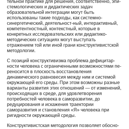
тельной практике для решения, соответственно, эпи­
стемологических и дидактических задач
образователь­ной интеграции могут быть
использованы такие под­ходы, как системно-
синергетический, деятельност-ный, интерактивный,
компетентностный, контекст­ный, которые в
конкретных исследовательских или дидактико-
методических ситуациях могут выступать
отражением той или иной грани конструктивистской
методологии.
С позиций конструктивизма проблема дефицитар-
ности человека с ограниченными возможностями пе­
реносится в плоскость восстановления
динамического равновесия между ним и системой
окружающей его среды. При этом возможны разные
варианты развития этих отношений — от изменений,
происходящих в сре­де, для удовлетворения
потребностей человека в само­развитии, до
редуцирования и искажения траектории
саморазвития и становления «Я» человека при
ригид­ности окружающей среды.
Конструктивистская методология позволяет обосно­