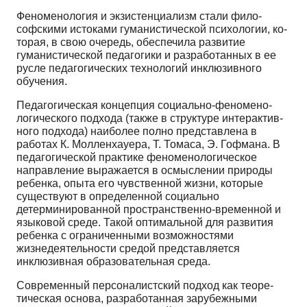
Феноменология и экзистенциализм стали фило­
софскими истоками гуманистической психологии, ко­
торая, в свою очередь, обеспечила развитие
гуманис­тической педагогики и разработанных в ее
русле педа­гогических технологий инклюзивного
обучения.
Педагогическая концепция социально-феномено­
логического подхода (также в структуре интерактив­
ного подхода) наиболее полно представлена в
работах К. Молленхауера, Т. Томаса, Э. Гофмана. В
педагоги­ческой практике феноменологическое
направление выражается в осмыслении природы
ребенка, опыта его чувственной жизни, которые
существуют в определен­ной социально
детерминированной пространственно-временной и
языковой среде. Такой оптимальной для развития
ребенка с ограниченными возможностями
жизнедеятельности средой представляется
инклюзив­ная образовательная среда.
Современный персоналистский подход как теоре­
тическая основа, разработанная зарубежными