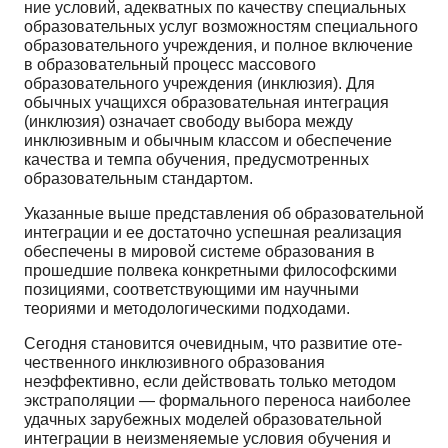
ние условий, адекватных по качеству специальных
об­разовательных услуг возможностям специального
об­разовательного учреждения, и полное включение
в обра­зовательный процесс массового
образовательного уч­реждения (инклюзия). Для
обычных учащихся образо­вательная интеграция
(инклюзия) означает свободу выбора между
инклюзивным и обычным классом и обеспечение
качества и темпа обучения, предусмотрен­ных
образовательным стандартом.
Указанные выше представления об образователь­ной
интеграции и ее достаточно успешная реализация
обеспечены в мировой системе образования в
прошед­шие полвека конкретными философскими
позициями, соответствующими им научными
теориями и методо­логическими подходами.
Сегодня становится очевидным, что развитие оте­
чественного инклюзивного образования
неэффектив­но, если действовать только методом
экстраполяции — формального переноса наиболее
удачных зарубежных моделей образовательной
интеграции в неизменяемые условия обучения и