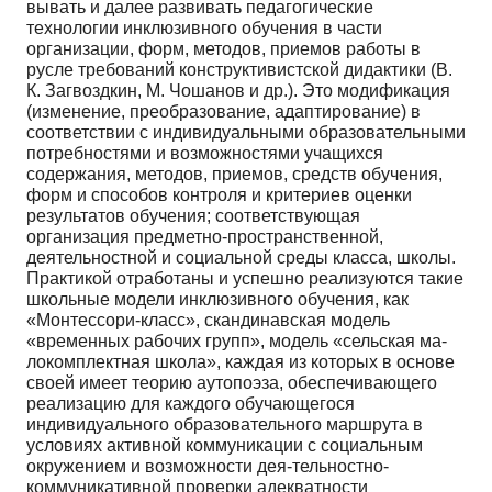
вывать и далее развивать педагогические
технологии инклюзивного обучения в части
организации, форм, ме­тодов, приемов работы в
русле требований конструкти­вистской дидактики (В.
К. Загвоздкин, М. Чошанов и др.). Это модификация
(изменение, преобразование, адаптирование) в
соответствии с индивидуальными об­разовательными
потребностями и возможностями уча­щихся
содержания, методов, приемов, средств обучения,
форм и способов контроля и критериев оценки
резуль­татов обучения; соответствующая
организация предмет­но-пространственной,
деятельностной и социальной среды класса, школы.
Практикой отработаны и успешно реализуются такие
школьные модели инклюзивного обучения, как
«Монтессори-класс», скандинавская мо­дель
«временных рабочих групп», модель «сельская ма­
локомплектная школа», каждая из которых в основе
своей имеет теорию аутопоэза, обеспечивающего
реали­зацию для каждого обучающегося
индивидуального об­разовательного маршрута в
условиях активной комму­никации с социальным
окружением и возможности дея-тельностно-
коммуникативной проверки адекватности