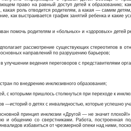
ающем право на равный доступ детей к образованию; как
 какая роль отводится родителям, а какая — самим детям,
ие, как выстраивается график занятий ребенка и какие ус
зван помочь родителям и «больных» и «здоровых» детей р
дполагает рассмотрение существующих стереотипов в от
 основных направлений по разрушению барьеров;
 в улучшении ведения переговоров с представителями орг
стран по внедрению инклюзивного образования;
ей, с которыми пришлось столкнуться при переходе к инкл
в —историй о детях с инвалидностью, которые успешно уч
­новной принцип инклюзии «Другой — не значит пло­хой!»
ю и обще­нию со сверстниками. Работа, построенная п
инвалидов избавиться от чрезмерной опеки над ними, поск