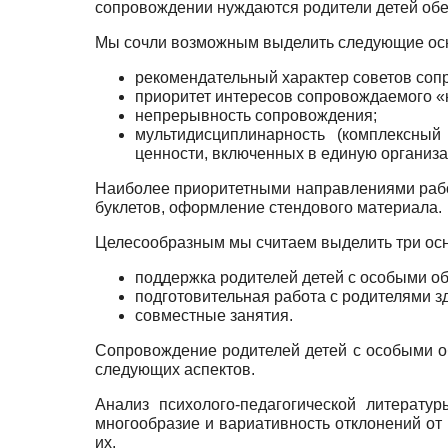
сопровождении нуждаются родители детей обе
Мы сочли возможным выделить следующие осно
рекомендательный характер советов соп
приоритет интересов сопровождаемого «н
непрерывность сопровождения;
мультидисциплинарность (комплексный
ценности, включенных в единую организ
Наиболее приоритетными направлениями работ
бук­летов, оформление стендового материала.
Целесообразным мы считаем выделить три осн
поддержка родителей детей с особыми об
подготовительная работа с родителями з
совместные занятия.
Сопровождение родителей детей с особыми об
сле­дующих аспектов.
Анализ психолого-педагогической литерату
многообра­зие и вариативность отклонений от
их.