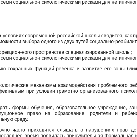
семи со­циально-психологическими рисками для нетипичног
ус­ловиях современной российской школы сводится, как п
зможности выбора одного из двух путей социально-реабили
оррекцион-ного пространства специализированной школы;
семи со­циально-психологическими рисками для нетипичног
ю сохранных функций ребенка и развитие его зоны бли­
хо­логические механизмы взаимодействия проблемного реб
фективным при условии грамотно организованного психоло
рать формы обучения, образовательное учреждение, защ
туционное право на об­разование, родители и ребен
ьную среду.
очно час­то приходится слышать о нарушениях прав дет
последнее время появи­лась принудительная формальная 