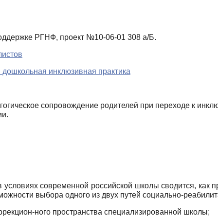
держке РГНФ, проект №10-06-01 308 а/Б.
листов
и дошкольная инклюзивная практика
гогическое сопровождение родителей при переходе к инкл
ии.
ус­ловиях современной российской школы сводится, как п
зможности выбора одного из двух путей социально-реабили
оррекцион-ного пространства специализированной школы;