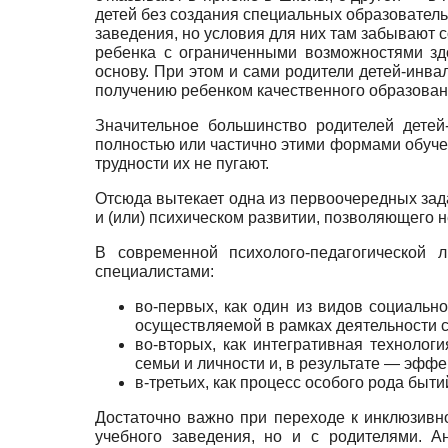
детей без создания специ­альных образовател
заведения, но условия для них там забывают с
ребенка с ограниченными возможно­стями здо
основу. При этом и сами родители детей-инва
по­лучению ребенком качественного образовани
Значительное большинство родителей детей
полностью или ча­стично этими формами обучен
трудности их не пугают.
Отсюда вытекает одна из первоочередных зад
и (или) психическом развитии, позволяющего н
В современной психолого-педагогической 
специалистами:
во-первых, как один из видов социальн
осуществ­ляемой в рамках деятельности с
во-вторых, как интегративная технолог
семьи и личности и, в результате — эфф
в-третьих, как процесс особого рода бы
Достаточно важно при переходе к инклюзивно
учебно­го заведения, но и с родителями. 