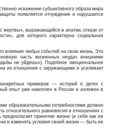
ственно искажение субъективного образа мира
защиты по­является отчуждение и нарушается
с жертвы», выражающийся в апатии, отказе от
сти», для которо­го характерна социальная
ого влияния любых событий на свою жизнь. Это
основную часть жизненных неудач внешними
судьбы не уйдешь»). По­добное эмоциональное
, на их отношения с окружающи­ми и усиливает
онкрет­ных примеров — историй о детях с
ый опыт уже накоплен в Рос­сии и изложен в
обы­ми образовательными потребностями должно
ать относи­тельного равновесия в отношениях с
 предполагает приня­тие жизни (и себя как ее
ени и изменять условия своей жиз­ни — быть ее