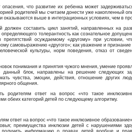
опа­сения, что развитие их ребенка может задерживаться
горией родите­лей мы считаем донести уже накопленный оп
тели оказываются выше в интеграционных условиях, чем в пр
 дол­жен составить цикл занятий, направленных на разв
определяющего толерантность как сознательное допущение
 препятствий осуждаемому «другому» при условии, что
ому самовыражению «другого»; как ува­жение и признание 
человеческой культуры, норм поведения, отказ от сведе
о­вок понимания и принятия чужого мнения, умение проявл
 данный блок, направлены на решение следующих зада
имать чувства, эмоции, действия, отношение других люд
лярного общения.
ь родите­лям ответ на вопрос «что такое инклюзивно
ями обеих категорий детей по следующему алгоритму.
лям ответ на вопрос «что такое инклюзивное образование»
овья; преимущества инклюзии детей с нарушениями здо
м получить информацию о правах детей вообще и прав