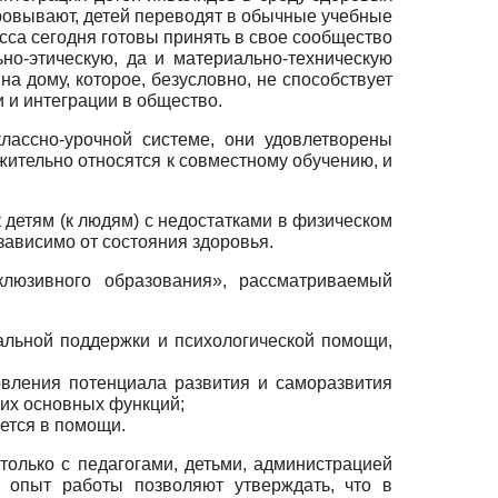
ровывают, детей перево­дят в обычные учебные
есса сегодня готовы принять в свое сообщество
но-этическую, да и материально-техниче­скую
а дому, которое, безусловно, не способствует
и и интеграции в общество.
лассно-урочной системе, они удовлетворены
ожительно относятся к совместному обучению, и
детям (к людям) с недостатками в физическом
зависи­мо от состояния здоровья.
клюзивного образования», рассматриваемый
аль­ной поддержки и психологической помощи,
новления потенциала развития и саморазвития
оих основных функций;
ется в помощи.
только с педагогами, детьми, администрацией
 опыт работы поз­воляют утверждать, что в