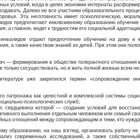
ьных условий, когда в целях эко­номии интернаты расформи
оздавать. Далеко не все участники об­разовательного проц
ровья. Эта неготовность имеет психологиче­скую, мораль
ли­дов предпочитают инклюзивному образованию обуче­ние н
я, а глав­ное, ведет к трудностям его социальной адаптаци
-инвали­дов отдают предпочтение обучению на дому и к
ия, а также качеством зна­ний их детей. При этом они пол
ач — формирование в обществе толерантного отношения к 
е только сосу­ществовать, но и жить полной жизнью всем не
литературе уже закрепился термин «сопровождение ин
ого патро­нажа как целостной и комплексной системы соци
оциально-психологи­ческих служб;
ия, сердце­вина которой — создание условий для восста
ективного выполнения отдель­ным человеком или семьей св
тийных отношений между сопровождающим и теми, кто нуж­да
му образованию, на наш взгляд, организовать работу не 
Анализ современных исследований, а также собственный