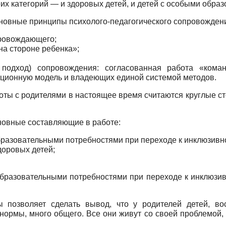
их категорий — и здоровых детей, и детей с особыми обра
в­ные принципы психолого-педагогического сопровож­дени
ровож­дающего;
а сто­роне ребенка»;
 под­ход) сопровождения: согласованная работа «ком
ационную модель и вла­деющих единой системой методов.
ы с родителями в настоящее время считаются круглые ст
ов­ные составляющие в работе:
разова­тельными потребностями при переходе к инклюзивн
доровых детей;
ра­зовательными потребностями при переходе к инклю­зи
ры позволяет сделать вывод, что у родителей детей, во
 нормы, много об­щего. Все они живут со своей проблемой,