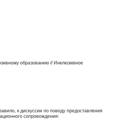
юзивному образованию // Инклюзивное
равило, к дискуссии по поводу предоставления
таци­онного сопровождения: