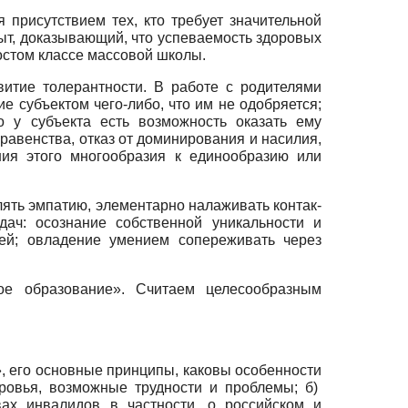
 присутствием тех, кто требует значительной
ыт, дока­зывающий, что успеваемость здоровых
остом классе мас­совой школы.
и­тие толерантности. В работе с родителями
 субъектом чего-либо, что им не одобряется;
 у субъекта есть возмож­ность оказать ему
равенства, отказ от доминирова­ния и насилия,
ния этого многообразия к единообразию или
ять эмпатию, элементарно налаживать контак­
ч: осо­знание собственной уникальности и
ей; овладение умени­ем сопереживать через
е образова­ние». Считаем целесообразным
, его основные принципы, каковы особенности
ровья, возможные трудности и проблемы; б)
ах инвалидов в частности, о российском и