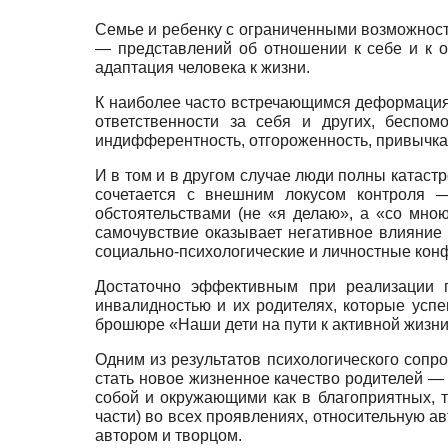
Семье и ребенку с ограниченными возможност
— представлений об отношении к себе и к о
адаптация челове­ка к жизни.
К наиболее часто встречающимся деформациям
ответст­венности за себя и других, беспо
индифферентность, отгоро­женность, привычка
И в том и в другом случае люди полны катаст
со­четается с внешним локусом контроля 
обстоятельствами (не «я делаю», а «со мною
самочувствие оказывает нега­тивное влияние 
социально-психологические и лично­стные кон
Достаточно эффективным при реализации 
инвалидностью и их родителях, которые усп
брошюре «Наши дети на пути к актив­ной жизни
Одним из результатов психологического сопро
стать но­вое жизненное качество родителей — 
собой и окружаю­щими как в благоприятных, т
части) во всех проявлениях, от­носительную а
автором и творцом.