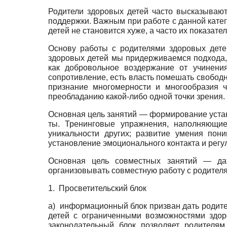
Родители здоровых детей часто высказывают 
поддерж­ки. Важным при работе с данной кате
детей не стано­вится хуже, а часто их показа
Основу работы с родителями здоровых детей
здоровых детей мы придерживаемся подхода, 
как добровольное воздержание от учинения
сопротивление, есть власть поме­шать свободн
признание многомерности и многооб­разия 
преобладанию какой-либо одной точки зрения.
Основная цель занятий — формирование устан
ты. Тренинговые упражнения, наполняющие
уникальности других; развитие умения пон
установление эмоционального контакта и регу
Основная цель совместных занятий — дат
организовывать сов­местную работу с родител
1. Просветительский блок
а) информационный блок призван дать родите
детей с ограниченными возможностями здор
законодательный блок позволяет родителя