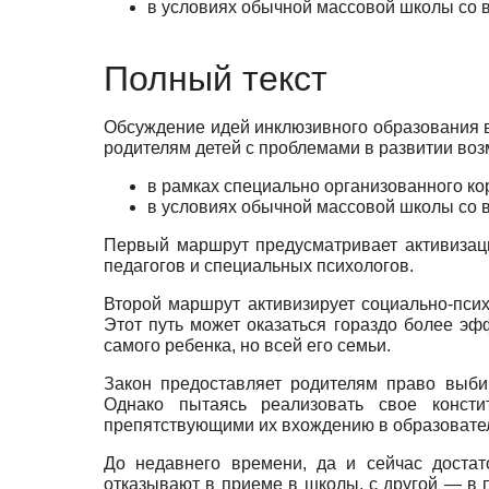
в условиях обычной массовой школы со в
Полный текст
Обсуждение идей инклюзивного образования в 
роди­телям детей с проблемами в развитии во
в рамках специально организованного к
в условиях обычной массовой школы со в
Первый маршрут предусматривает активизаци
педа­гогов и специальных психологов.
Второй маршрут активизирует социально-пси
Этот путь может оказаться гораздо более эф
самого ребенка, но всей его семьи.
Закон предоставляет родителям право выби
Однако пы­таясь реализовать свое консти
препятствующими их вхождению в образовател
До недавнего времени, да и сейчас достат
отказывают в приеме в школы, с другой — в 