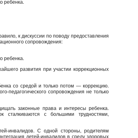
о ребенка.
равило, к дискуссии по поводу предоставления
таци­онного сопровождения:
о ребенка.
жайшего развития при участии коррекционных
енка со средой и только потом — коррекцию.
го-педаго­гического сопровождения не только
и­щать законные права и интересы ребенка.
ок сталкиваются с боль­шими трудностями,
ей-ин­валидов. С одной стороны, родителям
интеграция детей-инвалидов в среду здоровых