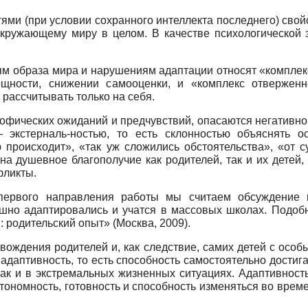
ями (при условии сохранного интеллекта последнего) свой
кружающему миру в целом. В качестве психологической 
 об­раза мира и нарушениям адаптации относят «комплек
мощности, снижении самооценки, и «комплекс отверженно
 рассчитывать только на себя.
рофи­ческих ожиданий и предчувствий, опасаются негатив­н
— экстерналь-ностью, то есть склонностью объяснять 
 происходит», «так уж сло­жились обстоятельства», «от 
на душевное благополучие как роди­телей, так и их детей
фликты.
первого направления работы мы считаем обсуждение к
ешно адаптировались и учатся в массовых школах. Подобн
: родительский опыт» (Москва, 2009).
вож­дения родителей и, как следствие, самих детей с ос
адаптивность, то есть способность самостоятельно достиг
ак и в экстремальных жиз­ненных ситуациях. Адаптивность
втономность, готовность и способность изменяться во врем