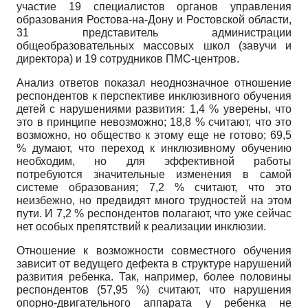
участие 19 спе­циалистов органов управления
образования Ростова-на-Дону и Ростовской области,
31 представитель адми­нистрации
общеобразовательных массовых школ (заву­чи и
директора) и 19 сотрудников ПМС-центров.
Анализ ответов показал неоднозначное отношение
респондентов к перспективе инклюзивного обучения
детей с нарушениями развития: 1,4 % уверены, что
это в принципе невозможно; 18,8 % считают, что это
воз­можно, но общество к этому еще не готово; 69,5
% ду­мают, что переход к инклюзивному обучению
необхо­дим, но для эффективной работы
потребуются значи­тельные изменения в самой
системе образования; 7,2 % считают, что это
неизбежно, но предвидят много трудностей на этом
пути. И 7,2 % респондентов пола­гают, что уже сейчас
нет особых препятствий к реали­зации инклюзии.
Отношение к возможности совместного обучения
зависит от ведущего дефекта в структуре нарушений
развития ребенка. Так, например, более половины
рес­пондентов (57,95 %) считают, что нарушения
опорно-двигательного аппарата у ребенка не