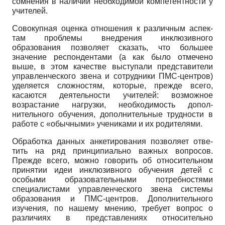
сомнения в наличии необхо­димой компетентности у
учителей.
Совокупная оценка отношения к различным аспек­
там проблемы внедрения инклюзивного
образования позволяет сказать, что большее
значение респондента­ми (а как было отмечено
выше, в этом качестве высту­пали представители
управленческого звена и сотруд­ники ПМС-центров)
уделяется сложностям, которые, прежде всего,
касаются деятельности учителей: воз­можное
возрастание нагрузки, необходимость допол­
нительного обучения, дополнительные трудности в
работе с «обычными» учениками и их родителями.
Обработка данных анкетирования позволяет отве­
тить на ряд принципиально важных вопросов.
Прежде всего, можно говорить об относительном
принятии идеи инклюзивного обучения детей с
особыми образо­вательными потребностями
специалистами управлен­ческого звена системы
образования и ПМС-центров. Дополнительного
изучения, по нашему мнению, требу­ет вопрос о
различиях в представлениях относительно