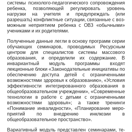
системы психолого-педагогического сопровождения
ребенка, позволяющей регулировать уровень
нагрузки на учителя и предупреждать (или
разрешать) конфликтные ситуации, связанные с воз­
можным неприятием ребенка с ОВЗ «обычными»
уче­никами и их родителями.
Полученные данные легли в основу программ се­рии
обучающих семинаров, проводимых Ресурсным
центром для специалистов системы массового
образо­вания, и определили их содержание. В
инвариантный модуль программы входят
лекционные блоки «Зако­нодательные инициативы по
обеспечению доступа де­тей с ограниченными
возможностями здоровья к обра­зованию», «Условия
эффективности интегрированно­го образования в
общеобразовательном учреждении», «Современные
технологии в работе с детьми с ограни­ченными
возможностями здоровья»; а также тренинги
«Понимание инвалидности», «Планирование меро­
приятий по внедрению инклюзии в
общеобразователь­ное пространство».
Вариативный модуль представлен семинарами, те­