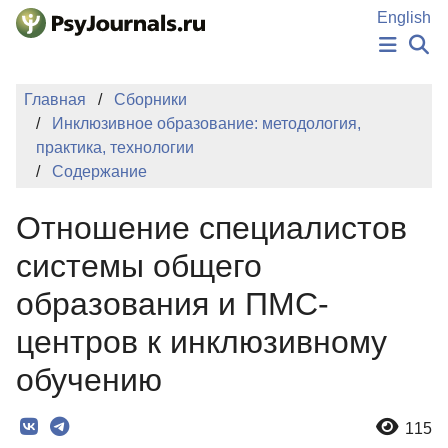
Перейти к основному содержанию
English
НОВОСТИ
Главная
Сборники
ИЗДАНИЯ
Инклюзивное образование: методология,
АВТОРЫ
практика, технологии
ПОДАТЬ РУКОПИСЬ
Содержание
БАЗА ЗНАНИЙ
КЛЮЧЕВЫЕ СЛОВА
Отношение специалистов
Регистрация
Вход
системы общего
образования и ПМС-
центров к инклюзивному
обучению
115