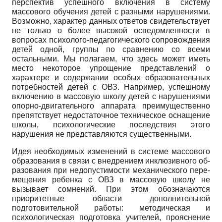
перспектив успешного включения в систему
массового обучения детей с разными нарушениями.
Возможно, характер данных ответов свидетельствует
не только о более высокой осведомленности в
вопросах психолого-педагогического сопровождения
детей одной, группы по сравнению со всеми
остальными. Мы полагаем, что здесь может иметь
место некоторое упрощение пред­ставлений о
характере и содержании особых образова­тельных
потребностей детей с ОВЗ. Например, успеш­ному
включению в массовую школу детей с нарушени­ями
опорно-двигательного аппарата преимущественно
препятствует недостаточное техническое оснащение
школы, психологические последствия этого
нарушения не представляются существенными.
Идея необходимых изменений в системе массового
образования в связи с внедрением инклюзивного об­
разования при недопустимости механического пере­
мещения ребенка с ОВЗ в массовую школу не
вызыва­ет сомнений. При этом обозначаются
приоритетные области дополнительной
подготовительной работы: методическая и
психологическая подготовка учите­лей, прояснение