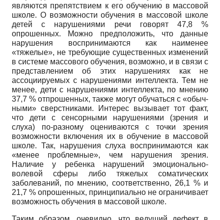
являются пре­пятствием к его обучению в массовой
школе. О воз­можности обучения в массовой школе
детей с наруше­ниями речи говорят 47,8 %
опрошенных. Можно пред­положить, что данные
нарушения воспринимаются как наименее
«тяжелые», не требующие существенных изменений
в системе массового обучения, возможно, и в связи с
представлением об этих нарушениях как не
ассоциируемых с нарушениями интеллекта. Тем не
менее, дети с нарушениями интеллекта, по мнению
37,7 % отпрошенных, также могут обучаться с «обыч­
ными» сверстниками. Интерес вызывает тот факт,
что дети с сенсорными нарушениями (зрения и
слуха) по-разному оцениваются с точки зрения
возможности включения их в обучение в массовой
школе. Так, нару­шения слуха воспринимаются как
«менее проблем­ные», чем нарушения зрения.
Наличие у ребенка нару­шений эмоционально-
волевой сферы либо тяжелых соматических
заболеваний, по мнению, соответствен­но, 26,1 % и
21,7 % опрошенных, принципиально не ог­раничивает
возможность обучения в массовой школе.
Таким образом, очевидно, что ведущий дефект в