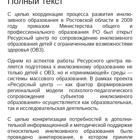
Полный текст
С целью координации процесса развития инклю­
зивного образования в Ростовской области в 2009
году приказом Министерства общего и
профессионального образования РО был открыт
Ресурсный центр по со­провождению инклюзивного
образования детей с ог­раниченными возможностями
здоровья (ОВЗ).
Одним из аспектов работы Ресурсного центра яв­
ляется подготовка к инклюзивному образованию не
только детей с ОВЗ, но и «принимающей» среды —
си­стемы массового образования. В рамках проекта
«Ре­сурсный центр — как фактор формирования
регио­нальной модели психолого-педагогического
сопро­вождения субъектов инклюзивного
образования» осу­ществляется как образовательная,
так и исследова­тельская деятельность.
С целью конкретизации потребностей в дополни­
тельной информационной и методической поддержке
относительно инклюзивного образования было
прове­дено анкетирование, в котором приняли