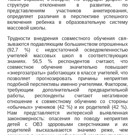
структуре отклонения в развитии, по
представлениям участников анкетирования,
определяет различия в перспективе успешного
включения ребенка в образо­вательную систему
массовой школы.
Трудности внедрения совместного обучения свя­
зываются подавляющим большинством опрошенных
(92,7 %) с недостаточной осведомленностью
учителей массовых школ в соответствующих
знаниях. 56,5 % ре­спондентов считают, что
совместное обучение значи­тельно повышает
«энергозатраты» работающих в классе учителей, что
позволяет прогнозировать при­чины неприятия
подобной перспективы именно учи­телями. Фактором,
требующим дополнительной пред­варительной
работы, респонденты считают негативное
отношение к совместному обучению со стороны
«обычных» учеников (42 %) и их родителей (42 %).
Нам представляется интересной выявленная
законо­мерность: опасения по поводу неприятия
детей с ОВЗ здоровыми сверстниками и их
родителей высказыва­ются значимо реже, чем