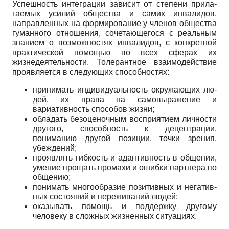
Успешность интеграции зависит от степени прила­
гаемых усилий общества и самих инвалидов,
направ­ленных на формирование у членов общества
гуманно­го отношения, сочетающегося с реальным
знанием о возможностях инвалидов, с конкретной
практической помощью во всех сферах их
жизнедеятельности. Толе­рантное взаимодействие
проявляется в следующих способностях:
принимать индивидуальность окружающих лю­
дей, их права на самовыражение и
вариативность спо­собов жизни;
обладать безоценочным восприятием личности
другого, способность к децентрации,
пониманию дру­гой позиции, точки зрения,
убеждений;
проявлять гибкость и адаптивность в общении,
умение прощать промахи и ошибки партнера по
обще­нию;
понимать многообразие позитивных и негатив­
ных состояний и переживаний людей;
оказывать помощь и поддержку другому
челове­ку в сложных жизненных ситуациях.