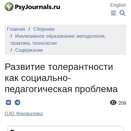
Перейти к основному содержанию
English
НОВОСТИ
Главная
Сборники
ИЗДАНИЯ
Инклюзивное образование: методология,
АВТОРЫ
практика, технологии
ПОДАТЬ РУКОПИСЬ
Содержание
БАЗА ЗНАНИЙ
КЛЮЧЕВЫЕ СЛОВА
Развитие толерантности
Регистрация
Вход
как социально-
педагогическая проблема
206
О.Ю. Коновалова