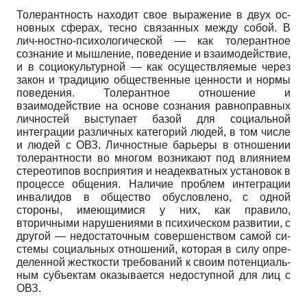
Толерантность находит свое выражение в двух ос­
новных сферах, тесно связанных между собой. В
лич-ностно-психологической — как толерантное
сознание и мышление, поведение и взаимодействие,
и в социо­культурной — как осуществляемые через
закон и тра­дицию общественные ценности и нормы
поведения. Толерантное отношение и
взаимодействие на основе сознания равноправных
личностей выступает базой для социальной
интеграции различных категорий людей, в том числе
и людей с ОВЗ. Личностные барь­еры в отношении
толерантности во многом возника­ют под влиянием
стереотипов восприятия и неадек­ватных установок в
процессе общения. Наличие про­блем интеграции
инвалидов в общество обусловлено, с одной
стороны, имеющимися у них, как правило,
вторичными нарушениями в психическом развитии, с
другой — недостаточным совершенством самой си­
стемы социальных отношений, которая в силу опре­
деленной жесткости требований к своим потенциаль­
ным субъектам оказывается недоступной для лиц с
ОВЗ.