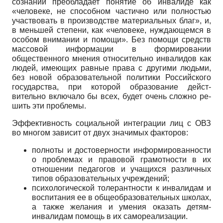
сознании пре­обладает понятие об инвалиде как
«человеке, не спо­собном частично или полностью
участвовать в произ­водстве материальных благ», и,
в меньшей степени, как «человеке, нуждающемся в
особом внимании и по­мощи». Без помощи средств
массовой информации в формировании
общественного мнения относительно инвалидов как
людей, имеющих равные права с други­ми людьми,
без новой образовательной политики Рос­сийского
государства, при которой образование дейст­
вительно включало бы всех, будет очень сложно ре­
шить эти проблемы.
Эффективность социальной интеграции лиц с ОВЗ
во многом зависит от двух значимых факто­ров:
полноты и достоверности информированности
о проблемах и правовой грамотности в их
отношении педагогов и учащихся различных
типов образователь­ных учреждений;
психологической толерантности к инвалидам и
воспитания ее в общеобразовательных школах,
а так­же желания и умения оказать детям-
инвалидам по­мощь в их самореализации.