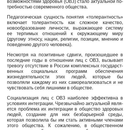
возможностями здоровья (ОВЗ) стало актуальной по­
требностью современного общества.
Педагогическая сущность понятия «толерант­ность»
включает толерантность как сложное качество,
новообразование личности, выражающее систему
ее терпимых отношений к окружающему миру
(другому этносу, нации, религии, позиции, мнению и
поведению другого человека).
Несмотря на позитивные сдвиги, произошедшее в
последние годы в отношении лиц с ОВЗ, вызывает
тревогу отсутствие в России комплексных государст­
венных социальных программ обеспечения
жизнедея­тельности этих людей, которые бы
позволяли каждому из них самореализоваться и не
чувствовать себя лиш­ними в обществе.
Социализация лиц с ОВЗ наиболее эффективна в
условиях интеграции. Чрезвычайно актуальной явля­
ется проблема их интеграции в общество здоровых
людей, создание для них безбарьерной среды,
которая позволила бы им стать активными членами
этого об­щества. К сожалению, в общественном