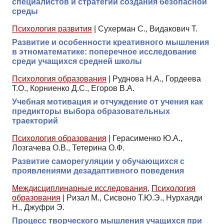
специалистов и стратегии создания безопасной
среды
Психология развития
|
Сухерман С., Видакович Т.
Развитие и особенности креативного мышления
в этноматематике: поперечное исследование
среди учащихся средней школы
Психология образования
|
Руднова Н.А., Гордеева
Т.О., Корниенко Д.С., Егоров В.А.
Учебная мотивация и отчуждение от учения как
предикторы выбора образовательных
траекторий
Психология образования
|
Герасименко Ю.А.,
Лозгачева О.В., Тетерина О.Ф.
Развитие саморегуляции у обучающихся с
проявлениями дезадаптивного поведения
Междисциплинарные исследования
,
Психология
образования
|
Ризал М., Сисвоно Т.Ю.Э., Нурхаяди
Н., Джуфри Э.
Процесс творческого мышления учащихся при