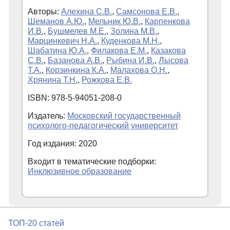
Авторы:
Алехина С.В.
,
Самсонова Е.В.
,
Шеманов А.Ю.
,
Мельник Ю.В.
,
Карпенкова
И.В.
,
Бушмелев М.Е.
,
Золина М.В.
,
Марцинкевич Н.А.
,
Куденкова М.Н.
,
Шабатина Ю.А.
,
Филакова Е.М.
,
Казакова
С.В.
,
Базанова А.В.
,
Рыбина И.В.
,
Лысова
Т.А.
,
Корзинкина К.А.
,
Малахова О.Н.
,
Хрянина Т.Н.
,
Рожкова Е.В.
ISBN: 978-5-94051-208-0
Издатель:
Московский государственный
психолого-педагогический университет
Год издания: 2020
Входит в тематические подборки:
Инклюзивное образование
ТОП-20 статей