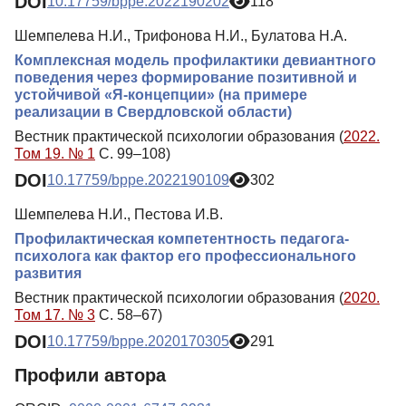
DOI
10.17759/bppe.2022190202
118
Шемпелева Н.И., Трифонова Н.И., Булатова Н.А.
Комплексная модель профилактики девиантного
поведения через формирование позитивной и
устойчивой «Я-концепции» (на примере
реализации в Свердловской области)
Вестник практической психологии образования (
2022.
Том 19. № 1
С. 99–108)
DOI
10.17759/bppe.2022190109
302
Шемпелева Н.И., Пестова И.В.
Профилактическая компетентность педагога-
психолога как фактор его профессионального
развития
Вестник практической психологии образования (
2020.
Том 17. № 3
С. 58–67)
DOI
10.17759/bppe.2020170305
291
Профили автора