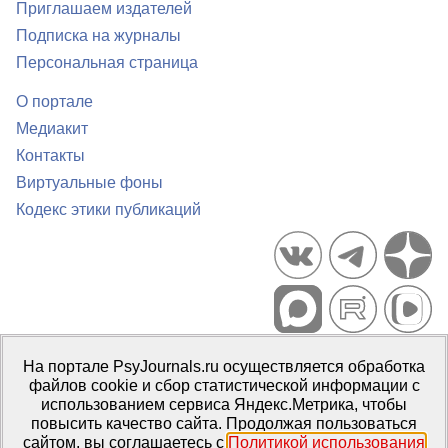
Приглашаем издателей
Подписка на журналы
Персональная страница
О портале
Медиакит
Контакты
Виртуальные фоны
Кодекс этики публикаций
Портал психологических изданий PsyJournals.ru, 2007–2026
На портале PsyJournals.ru осуществляется обработка
Правила использования материалов
файлов cookie и сбор статистической информации с
Свидетельство регистрации СМИ
Эл № ФС77-66447 от 14 июля
использованием сервиса Яндекс.Метрика, чтобы
2016 г.
повысить качество сайта. Продолжая пользоваться
сайтом, вы соглашаетесь с
Политикой использования
Издатель:
ФГБОУ ВО МГППУ