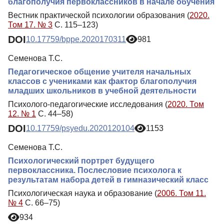
благополучия первоклассников в начале обучения
Вестник практической психологии образования (
2020.
Том 17. № 3
С. 115–123)
DOI
10.17759/bppe.2020170311
981
Семенова Т.С.
Педагогическое общение учителя начальных
классов с учениками как фактор благополучия
младших школьников в учебной деятельности
Психолого-педагогические исследования (
2020. Том
12. № 1
С. 44–58)
DOI
10.17759/psyedu.2020120104
1153
Семенова Т.С.
Психологический портрет будущего
первоклассника. Послесловие психолога к
результатам набора детей в гимназический класс
Психологическая наука и образование (
2006. Том 11.
№ 4
С. 66–75)
934