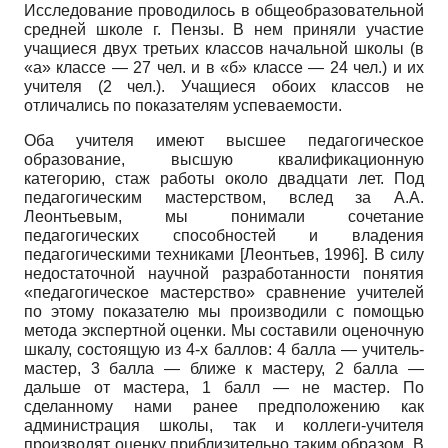
Исследование проводилось в общеобразовательной
средней школе г. Пензы. В нем приняли участие
учащиеся двух третьих классов начальной школы (в
«а» классе — 27 чел. и в «б» классе — 24 чел.) и их
учителя (2 чел.). Учащиеся обоих классов не
отличались по показателям успеваемости.
Оба учителя имеют высшее педагогическое
образование, высшую квалификационную
категорию, стаж работы около двадцати лет. Под
педагогическим мастерством, вслед за А.А.
Леонтьевым, мы понимали сочетание
педагогических способностей и владения
педагогическими техниками
[
Леонтьев, 1996
]
. В силу
недостаточной научной разработанности понятия
«педагогическое мастерство» сравнение учителей
по этому показателю мы производили с помощью
метода экспертной оценки. Мы составили оценочную
шкалу, состоящую из 4-х баллов: 4 балла — учитель-
мастер, 3 балла — ближе к мастеру, 2 балла —
дальше от мастера, 1 балл — не мастер. По
сделанному нами ранее предположению как
администрация школы, так и коллеги-учителя
производят оценку приблизительно таким образом. В