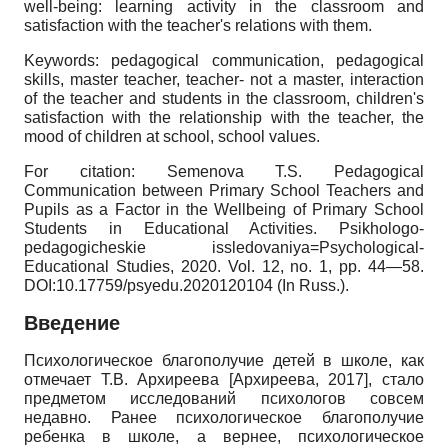
well-being: learning activity in the classroom and
satisfaction with the teacher's relations with them.
Keywords: pedagogical communication, pedagogical
skills, master teacher, teacher- not a master, interaction
of the teacher and students in the classroom, children's
satisfaction with the relationship with the teacher, the
mood of children at school, school values.
For citation: Semenova T.S. Pedagogical
Communication between Primary School Teachers and
Pupils as a Factor in the Wellbeing of Primary School
Students in Educational Activities. Psikhologo-
pedagogicheskie issledovaniya=Psychological-
Educational Studies,
2020.
Vol.
12,
no.
1,
pp.
44—58.
DOI:10.17759/psyedu.2020120104 (In Russ.).
Введение
Психологическое благополучие детей в школе, как
отмечает Т.В. Архиреева
[
Архиреева, 2017
]
, стало
предметом исследований психологов совсем
недавно. Ранее психологическое благополучие
ребенка в школе, а вернее, психологическое