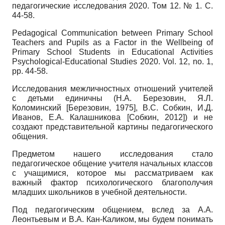
педагогические исследования 2020. Том 12. № 1. С.
44-58.
Pedagogical Communication between Primary School
Teachers and Pupils as a Factor in the Wellbeing of
Primary School Students in Educational Activities
Psychological-Educational Studies
2020.
Vol
. 12,
no
. 1,
pp
. 44-58.
Исследования межличностных отношений учителей
с детьми единичны (Н.А. Березовин, Я.Л.
Коломинский
[
Березовин, 1975
]
, В.С. Собкин, И.Д.
Иванов, Е.А. Калашникова
[
Собкин, 2012
]
) и не
создают представительной картины педагогического
общения.
Предметом нашего исследования стало
педагогическое общение учителя начальных классов
с учащимися, которое мы рассматриваем как
важный фактор психологического благополучия
младших школьников в учебной деятельности.
Под педагогическим общением, вслед за А.А.
Леонтьевым и В.А. Кан-Каликом, мы будем понимать