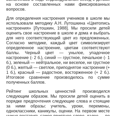
на основе составленных нами фиксированных
вопросов.
Для определения настроения учеников в школе мы
использовали методику А.Н. Лутошкина «Цветопись
настроения»
[
Лутошкин, 1988
]
. Мы просили детей
оценить свое настроение в школе и дома и выбрать
для него соответствующий цвет из предложенных.
Согласно методике, каждый цвет символизирует
определенное настроение, цветам соответствуют
баллы. Черный цвет — унылое, упадочное
настроение (- 2 б.), синий — грустное, печальное (- 1
б.), зеленый — нейтральное, ни веселое, ни грустное
(0 б.), желтый — светлое, приподнятое настроение (+
1 б.), красный — радостное, восторженное (+ 2 б.).
Итоговое сравнение производилось по сумме
полученных баллов.
Рейтинг школьных ценностей производился
следующим образом. Мы просили детей оценить в
порядке предпочтения следующие слова и стоящие
за ними образы: учитель, уроки, перемены,
одноклассники, каникулы, оценки. На первом месте
нужно поставить самое приятное слово, далее — по