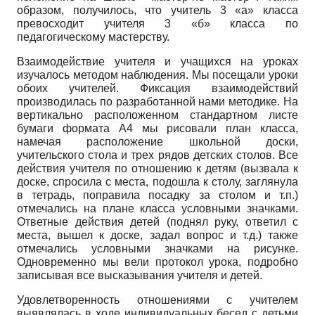
образом, получилось, что учитель 3 «а» класса
превосходит учителя 3 «б» класса по
педагогическому мастерству.
Взаимодействие учителя и учащихся на уроках
изучалось методом наблюдения. Мы посещали уроки
обоих учителей. Фиксация взаимодействий
производилась по разработанной нами методике. На
вертикально расположенном стандартном листе
бумаги формата А4 мы рисовали план класса,
намечая расположение школьной доски,
учительского стола и трех рядов детских столов. Все
действия учителя по отношению к детям (вызвала к
доске, спросила с места, подошла к столу, заглянула
в тетрадь, поправила посадку за столом и т.п.)
отмечались на плане класса условными значками.
Ответные действия детей (поднял руку, ответил с
места, вышел к доске, задал вопрос и т.д.) также
отмечались условными значками на рисунке.
Одновременно мы вели протокол урока, подробно
записывая все высказывания учителя и детей.
Удовлетворенность отношениями с учителем
выявлялась в ходе индивидуальных бесед с детьми