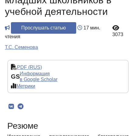
младших школьников в
учебной деятельности
Прослушать статью
17 мин.
3073
чтения
Т.С. Семенова
PDF (RUS)
Информация
GS
в Google Scholar
Метрики
Резюме