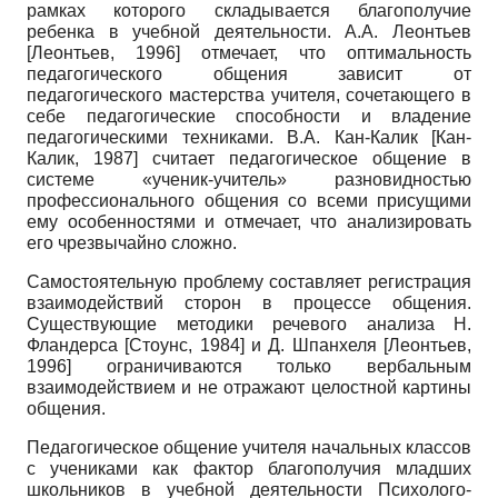
рамках которого складывается благополучие
ребенка в учебной деятельности. А.А. Леонтьев
[
Леонтьев, 1996
]
отмечает, что оптимальность
педагогического общения зависит от
педагогического мастерства учителя, сочетающего в
себе педагогические способности и владение
педагогическими техниками. В.А. Кан-Калик
[
Кан-
Калик, 1987
]
считает педагогическое общение в
системе «ученик-учитель» разновидностью
профессионального общения со всеми присущими
ему особенностями и отмечает, что анализировать
его чрезвычайно сложно.
Самостоятельную проблему составляет регистрация
взаимодействий сторон в процессе общения.
Существующие методики речевого анализа Н.
Фландерса
[
Стоунс, 1984
]
и Д. Шпанхеля
[
Леонтьев,
1996
]
ограничиваются только вербальным
взаимодействием и не отражают целостной картины
общения.
Педагогическое общение учителя начальных классов
с учениками как фактор благополучия младших
школьников в учебной деятельности Психолого-