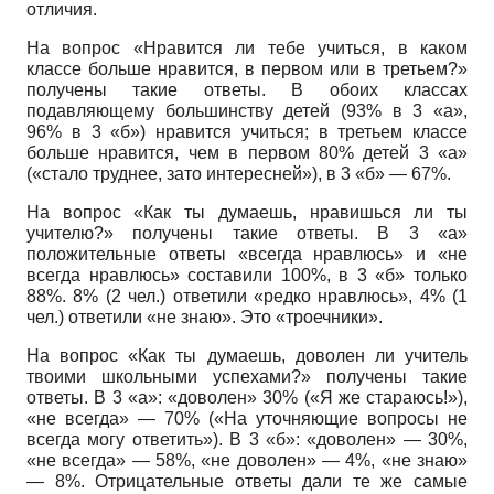
отличия.
На вопрос «Нравится ли тебе учиться, в каком
классе больше нравится, в первом или в третьем?»
получены такие ответы. В обоих классах
подавляющему большинству детей (93% в 3 «а»,
96% в 3 «б») нравится учиться; в третьем классе
больше нравится, чем в первом 80% детей 3 «а»
(«стало труднее, зато интересней»), в 3 «б» — 67%.
На вопрос «Как ты думаешь, нравишься ли ты
учителю?» получены такие ответы. В 3 «а»
положительные ответы «всегда нравлюсь» и «не
всегда нравлюсь» составили 100%, в 3 «б» только
88%. 8% (2 чел.) ответили «редко нравлюсь», 4% (1
чел.) ответили «не знаю». Это «троечники».
На вопрос «Как ты думаешь, доволен ли учитель
твоими школьными успехами?» получены такие
ответы. В 3 «а»: «доволен» 30% («Я же стараюсь!»),
«не всегда» — 70% («На уточняющие вопросы не
всегда могу ответить»). В 3 «б»: «доволен» — 30%,
«не всегда» — 58%, «не доволен» — 4%, «не знаю»
— 8%. Отрицательные ответы дали те же самые