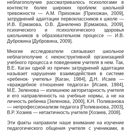
неблагополучие рассматривалось психологами в
контексте более широких проблем: школьной
тревожности — А.М. Прихожан
[
Прихожан, 2009
]
,
затруднений адаптации первоклассников к школе —
И.В. Ермакова, О.В. Даниленко
[
Ермакова, 2009
]
,
психического и психологического здоровья
школьников в образовательном процессе — И.В.
Дубровина
[
Дубровина, 2009
]
.
Многие исследователи связывают школьное
неблагополучие с неконструктивной организацией
учебного процесса и поведением учителя в нем. Так,
В.Е. Каган одной из причин затруднений адаптации
называет нарушение взаимодействия в системе
«ребенок- учитель»
[
Каган, 1984
]
, Д.Н. Исаев —
«враждебное отношение педагога»
[
Исаев, 1984
]
,
М.Е. Зеленова — излишнюю авторитарность учителя
и его направленность на учебные нормы, а не на
личность ребенка
[
Зеленова, 2000
]
, К.Н. Поливанова
— непрофессионализм педагога
[
Поливанова, 2003
]
,
В.Р. Хозиев — нетактичность учителя
[
Хозиев, 2008
]
.
Эти факты направили наше внимание на изучение
педагогического общения учителя с учениками, в