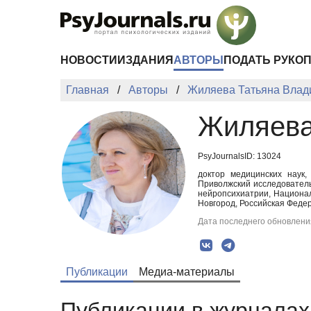
Перейти к основному содержанию
НОВОСТИ
ИЗДАНИЯ
АВТОРЫ
ПОДАТЬ РУКО
Главная
Авторы
Жиляева Татьяна Влад
Жиляева
PsyJournalsID: 13024
доктор медицинских наук,
Приволжский исследовател
нейропсихиатрии, Национал
Новгород, Российская Федер
Дата последнего обновления
Публикации
Медиа-материалы
Публикации в журналах 