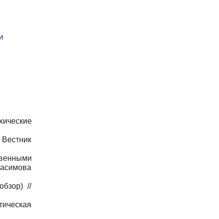
и
хические
 Вестник
венными
 Касимова
бзор) //
тическая