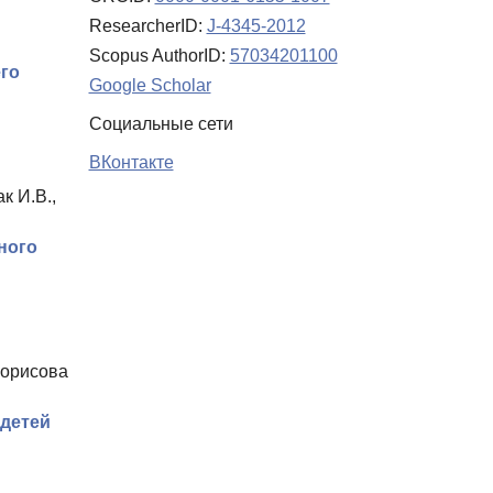
ResearcherID:
J-4345-2012
Scopus AuthorID:
57034201100
его
Google Scholar
Социальные сети
ВКонтакте
к И.В.,
ного
Борисова
 детей