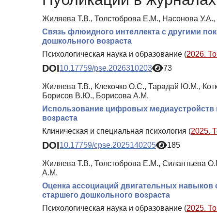
Жиляева Т.В., Толстоброва Е.М., Насонова У.А.,
Связь флюидного интеллекта с другими пок
дошкольного возраста
Психологическая наука и образование (
2026. То
DOI
10.17759/pse.2026310203
73
Жиляева Т.В., Клекочко О.С., Тарадай Ю.М., Котк
Борисов В.Ю., Борисова А.М.
Использование цифровых медиаустройств и
возраста
Клиническая и специальная психология (
2025. 
DOI
10.17759/cpse.2025140205
185
Жиляева Т.В., Толстоброва Е.М., Силантьева О.М
А.М.
Оценка ассоциаций двигательных навыков 
старшего дошкольного возраста
Психологическая наука и образование (
2025. То