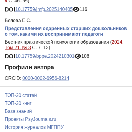
4
С. 46–55)
DOI
10.17759/jmfp.2025140405
116
Белова Е.С.
Представления одаренных старших дошкольников
о том, какими их воспринимают педагоги
Вестник практической психологии образования (
2024.
Том 21. № 3
С. 7–13)
DOI
10.17759/bppe.2024210301
108
Профили автора
ORCID:
0000-0002-6956-8214
ТОП-20 статей
ТОП-20 книг
База знаний
Проекты PsyJournals.ru
История журналов МГППУ