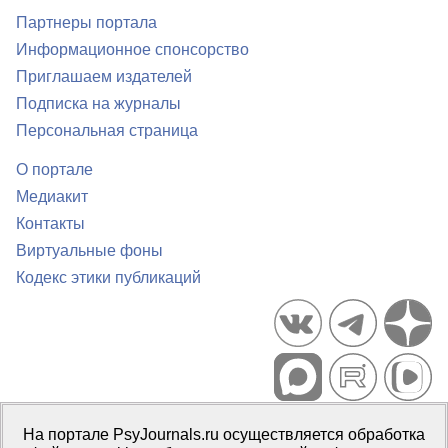
Партнеры портала
Информационное спонсорство
Приглашаем издателей
Подписка на журналы
Персональная страница
О портале
Медиакит
Контакты
Виртуальные фоны
Кодекс этики публикаций
Портал психологических изданий PsyJournals.ru, 2007–2026
На портале PsyJournals.ru осуществляется обработка
Правила использования материалов