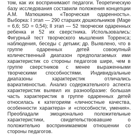
том, как их воспринимают педагоги. Теоретическую
базу исследования составили положения концепции
А.М. Матюшкина «Творческая одаренность».
Выборка: I этап — 290 старших дошкольников (Mage
= 6,6; SD = 0,54); II этап — 52 творчески одаренных
ребенка и 52 их сверстника. Использовались:
Фигурный тест творческого мышления Торренса;
наблюдения, беседы с детьми; др. Выявлено, что в
группе одаренных детей совокупный
количественный диапазон предполагаемых ими
характеристик со стороны педагогов шире, чем в
группе сверстников с менее выраженными
творческими способностями. Индивидуальные
диапазоны характеристик отличались
вариативностью. Анализ содержательного аспекта
характеристик выявил их разнообразие: большая
часть характеристик в группе одаренных детей
относилась к категориям «личностные качества,
особенности характера» и «способности, умения».
Преобладали эмоционально положительные
характеристики, свидетельствовавшие о
положительно воспринимаемом отношении со
стороны педагогов.