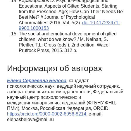
Papadopoulos D.
Psycho-Pedagogical and
Educational Aspects of Gifted Students, Starting
from the Preschool Age; How Can Their Needs Be
Best Met? // Journal of Psychological
Abnormalities. 2016. Vol. 5(2).
doi:10.4172/2471-
9900.1000153
The social and emotional development of gifted
children: what do we know? / M. Neihart, S.
Pfeiffer, T.L. Cross (eds.). 2nd edition. Waco:
Prufrock Press, 2015. 312 p.
Информация об авторах
Елена Сергеевна Белова,
кандидат
психологических наук, ведущий научный сотрудник,
лаборатория психологии одаренности, Федеральный
научный центр психологических и
междисциплинарных исследований (ФГБНУ ФНЦ
ПМИ), Москва, Российская Федерация, ORCID:
https://orcid.org/0000-0002-6956-8214
, e-mail:
elenasbelova@mail.ru