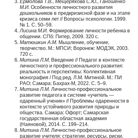
Ермолова Т.В., Мещерякова С.Ю., Ганошенко
М.И.
Особенности личностного развития
дошкольников в предкризисной фазе и на этапе
кризиса семи лет // Вопросы психологии. 1999.
№ 1. С. 50–59.
Лисина М.И.
Формирование личности ребенка в
общении. СПб: Питер, 2009. 320 с.
Матюшкин А.М.
Мышление, обучение,
творчество. М.: МПСИ; Воронеж: МОДЭК, 2003.
720 с.
Митина Л.М.
Введение // Педагог в контексте
личностного и профессионального развития:
реальность и перспективы: Коллективная
монография / Под ред. Л.М. Митиной. М.: ПИ
РАО; Самара: Бахрах-М, 2022. С. 5–9.
Митина Л.М.
Личностно-профессиональное
развитие педагога в системе «учитель —
одаренный ученик» // Проблемы одаренности в
контексте устойчивого развития природы и
общества. Самара: Офорт; Самарская
государственная областная академия
(Наяновой), 2014. С. 199–214.
Митина Л.М.
Личностно-профессиональное
развитие учителя: стратегии, ресурсы, риски.