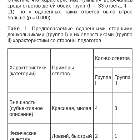
среди ответов детей обеих групп (I — 33 ответа, II —
11), но у одаренных таких ответов было втрое
больше (p = 0,000).
Табл. 1.
Предполагаемые одаренными старшими
дошкольниками (группа I) и их сверстниками (группа
II) характеристики со стороны педагогов
Кол-во ответов
Характеристики
Примеры
(категории)
ответов
Группа
Группа
I
II
Внешность
(субъективное
Красивая, милая
4
3
описание)
Физические
Ловкий, быстрый
2
1
качества