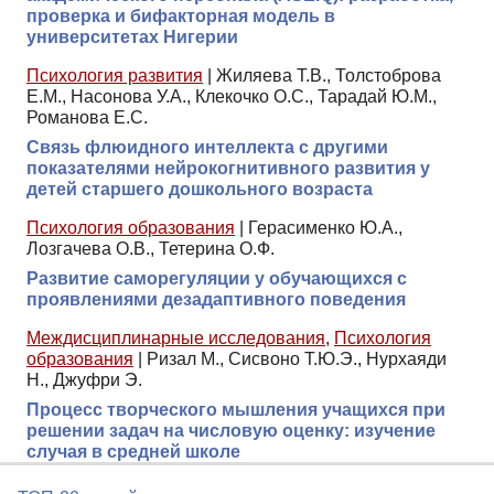
проверка и бифакторная модель в
университетах Нигерии
Психология развития
|
Жиляева Т.В., Толстоброва
Е.М., Насонова У.А., Клекочко О.С., Тарадай Ю.М.,
Романова Е.С.
Связь флюидного интеллекта с другими
показателями нейрокогнитивного развития у
детей старшего дошкольного возраста
Психология образования
|
Герасименко Ю.А.,
Лозгачева О.В., Тетерина О.Ф.
Развитие саморегуляции у обучающихся с
проявлениями дезадаптивного поведения
Междисциплинарные исследования
,
Психология
образования
|
Ризал М., Сисвоно Т.Ю.Э., Нурхаяди
Н., Джуфри Э.
Процесс творческого мышления учащихся при
решении задач на числовую оценку: изучение
случая в средней школе