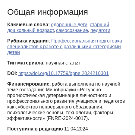
Общая информация
Ключевые слова:
одаренные дети
,
старший
дошкольный возраст
,
самосознание
,
педагоги
Рубрика издания:
Профессиональная подготовка
специалистов к работе с различными категориями
детей
Тип материала:
научная статья
DOI:
https://doi.org/10.17759/bppe.2024210301
Финансирование.
работа выполнена по научной
теме госзадания Минобрнауки «Ресурсно-
прогностическая детерминация личностного и
профессионального развития учащихся и педагогов
как субъектов непрерывного образования:
психологические основы, технологии, факторы
эффективности» (FNRE-2024-0017).
Поступила в редакцию
11.04.2024