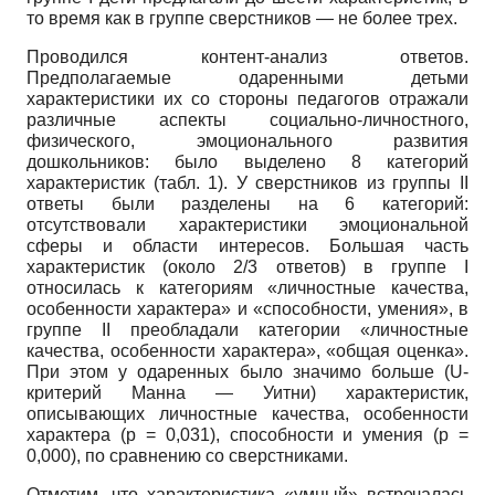
то время как в группе сверстников — не более трех.
Проводился контент-анализ ответов.
Предполагаемые одаренными детьми
характеристики их со стороны педагогов отражали
различные аспекты социально-личностного,
физического, эмоционального развития
дошкольников: было выделено 8 категорий
характеристик (табл. 1). У сверстников из группы II
ответы были разделены на 6 категорий:
отсутствовали характеристики эмоциональной
сферы и области интересов. Большая часть
характеристик (около 2/3 ответов) в группе I
относилась к категориям «личностные качества,
особенности характера» и «способности, умения», в
группе II преобладали категории «личностные
качества, особенности характера», «общая оценка».
При этом у одаренных было значимо больше (U-
критерий Манна — Уитни) характеристик,
описывающих личностные качества, особенности
характера (p = 0,031), способности и умения (p =
0,000), по сравнению со сверстниками.
Отметим, что характеристика «умный» встречалась