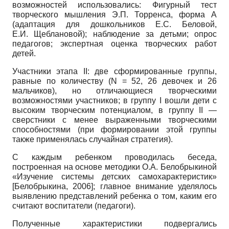
возможностей использовались: Фигурный тест
творческого мышления Э.П. Торренса, форма А
(адаптация для дошкольников Е.С. Беловой,
Е.И. Щеблановой); наблюдение за детьми; опрос
педагогов; экспертная оценка творческих работ
детей.
Участники этапа II: две сформированные группы,
равные по количеству (N = 52, 26 девочек и 26
мальчиков), но отличающиеся творческими
возможностями участников; в группу I вошли дети с
высоким творческим потенциалом, в группу II —
сверстники с менее выраженными творческими
способностями (при формировании этой группы
также применялась случайная стратегия).
С каждым ребенком проводилась беседа,
построенная на основе методики О.А. Белобрыкиной
«Изучение системы детских самохарактеристик»
[
Белобрыкина, 2006
]
; главное внимание уделялось
выявлению представлений ребенка о том, каким его
считают воспитатели (педагоги).
Полученные характеристики подвергались