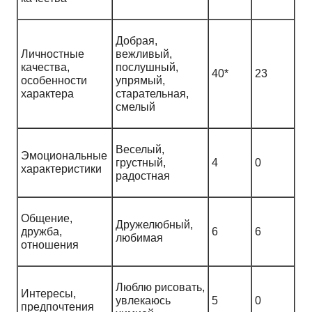
Добрая,
Личностные
вежливый,
качества,
послушный,
40*
23
особенности
упрямый,
характера
старательная,
смелый
Веселый,
Эмоциональные
грустный,
4
0
характеристики
радостная
Общение,
Дружелюбный,
дружба,
6
6
любимая
отношения
Люблю рисовать,
Интересы,
увлекаюсь
5
0
предпочтения