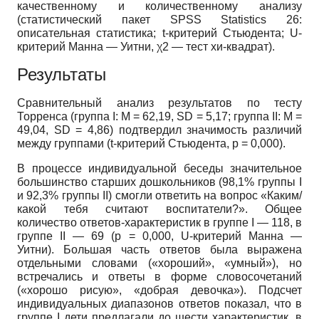
качественному и количественному анализу
(статистический пакет SPSS Statistics 26:
описательная статистика; t-критерий Стьюдента; U-
критерий Манна — Уитни, χ2 — тест хи-квадрат).
Результаты
Сравнительный анализ результатов по тесту
Торренса (группа I: M = 62,19, SD = 5,17; группа II: M =
49,04, SD = 4,86) подтвердил значимость различий
между группами (t-критерий Стьюдента, р = 0,000).
В процессе индивидуальной беседы значительное
большинство старших дошкольников (98,1% группы I
и 92,3% группы II) смогли ответить на вопрос «Каким/
какой тебя считают воспитатели?». Общее
количество ответов-характеристик в группе I — 118, в
группе II — 69 (p = 0,000, U-критерий Манна —
Уитни). Большая часть ответов была выражена
отдельными словами («хороший», «умный»), но
встречались и ответы в форме словосочетаний
(«хорошо рисую», «добрая девочка»). Подсчет
индивидуальных диапазонов ответов показал, что в
группе I дети предлагали до шести характеристик, в