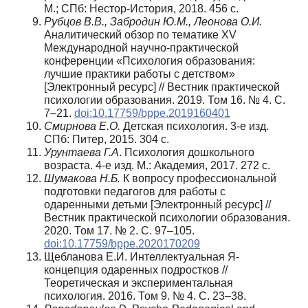
М.; СПб: Нестор-История, 2018. 456 с.
Рубцов В.В., Забродин Ю.М., Леонова О.И.
Аналитический обзор по тематике XV
Международной научно-практической
конференции «Психология образования:
лучшие практики работы с детством»
[Электронный ресурс] // Вестник практической
психологии образования. 2019. Том 16. № 4. С.
7–21.
doi:10.17759/bppe.2019160401
Смирнова Е.О.
Детская психология. 3-е изд.
СПб: Питер, 2015. 304 с.
Урунтаева Г.А
. Психология дошкольного
возраста. 4-е изд. М.: Академия, 2017. 272 с.
Шумакова Н.Б.
К вопросу профессиональной
подготовки педагогов для работы с
одаренными детьми [Электронный ресурс] //
Вестник практической психологии образования.
2020. Том 17. № 2. С. 97–105.
doi:10.17759/bppe.2020170209
Щебланова Е.И. Интеллектуальная Я-
концепция одаренных подростков //
Теоретическая и экспериментальная
психология. 2016. Том 9. № 4. С. 23–38.