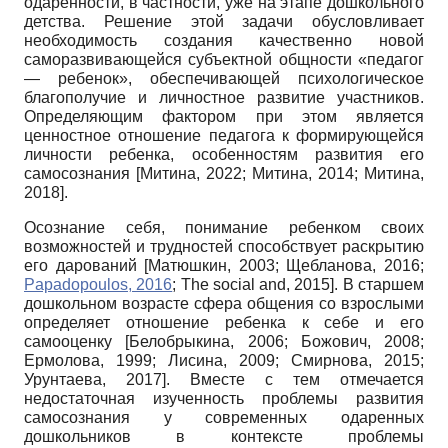
одаренности, в частности, уже на этапе дошкольного
детства. Решение этой задачи обусловливает
необходимость создания качественно новой
саморазвивающейся субъектной общности «педагог
— ребенок», обеспечивающей психологическое
благополучие и личностное развитие участников.
Определяющим фактором при этом является
ценностное отношение педагога к формирующейся
личности ребенка, особенностям развития его
самосознания
[
Митина, 2022
;
Митина, 2014
;
Митина,
2018
]
.
Осознание себя, понимание ребенком своих
возможностей и трудностей способствует раскрытию
его дарований
[
Матюшкин, 2003
;
Щебланова, 2016
;
Papadopoulos, 2016
;
The social and, 2015
]
. В старшем
дошкольном возрасте сфера общения со взрослыми
определяет отношение ребенка к себе и его
самооценку
[
Белобрыкина, 2006
;
Божович, 2008
;
Ермолова, 1999
;
Лисина, 2009
;
Смирнова, 2015
;
Урунтаева, 2017
]
. Вместе с тем отмечается
недостаточная изученность проблемы развития
самосознания у современных одаренных
дошкольников в контексте проблемы